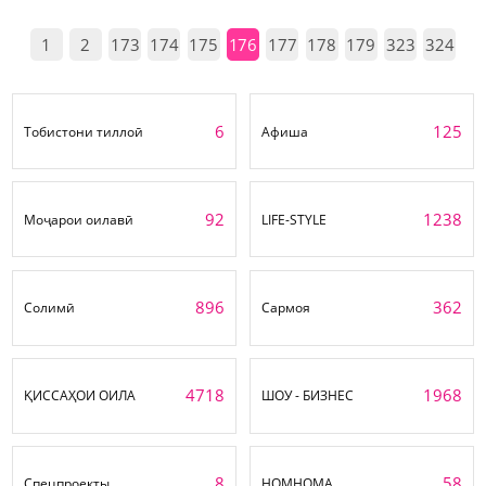
1
2
173
174
175
176
177
178
179
323
324
6
125
Тобистони тиллоӣ
Афиша
92
1238
Моҷарои оилавӣ
LIFE-STYLE
896
362
Солимӣ
Сармоя
4718
1968
ҚИССАҲОИ ОИЛА
ШОУ - БИЗНЕС
8
58
Спецпроекты
НОМНОМА