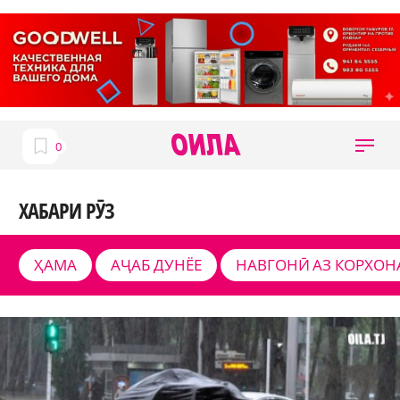
ХАБАРИ РӮЗ
ҲАМА
АҶАБ ДУНЁЕ
НАВГОНӢ АЗ КОРХОН