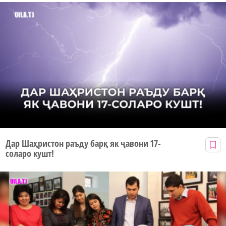
Дар Шаҳристон раъду барқ як ҷавони 17-
соларо кушт!