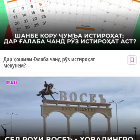
Дар ҳошияи Ғалаба чанд рӯз истироҳат
мекунем?