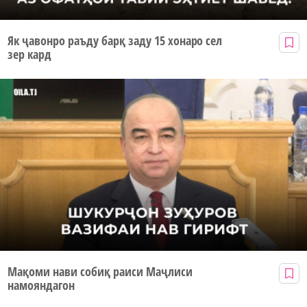
Як ҷавонро раъду барқ заду 15 хонаро сел
зер кард
Мақоми нави собиқ раиси Маҷлиси
намояндагон