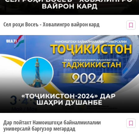
Сел роҳи Восеъ - Ховалингро вайрон кард
Дар пойтахт Намоишгоҳи байналмилалии
универсалӣ баргузор мегардад