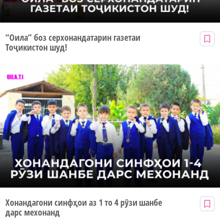
“Оила” боз серхонандатарин газетаи
Тоҷикистон шуд!
Хонандагони синфҳои аз 1 то 4 рӯзи шанбе
дарс мехонанд