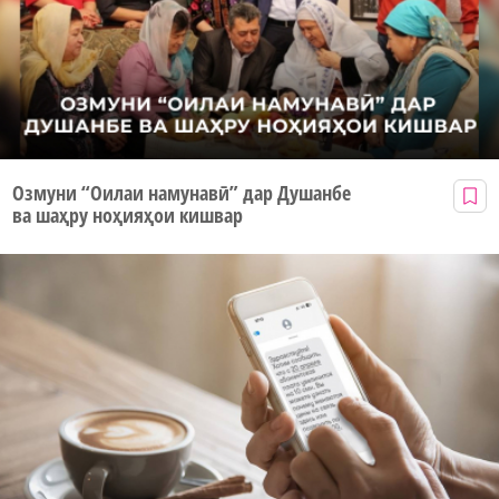
Озмуни “Оилаи намунавӣ” дар Душанбе
ва шаҳру ноҳияҳои кишвар