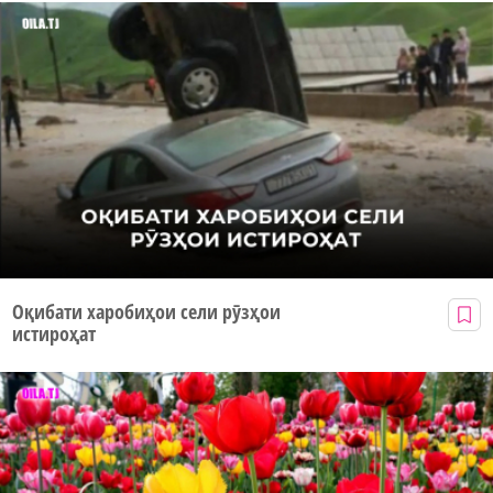
Оқибати харобиҳои сели рӯзҳои
истироҳат