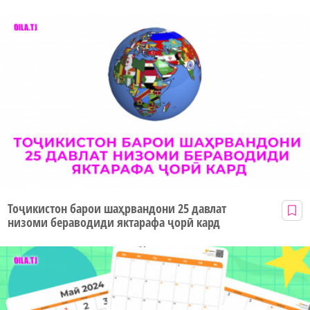
Тоҷикистон барои шаҳрвандони 25 давлат
низоми бераводиди яктарафа ҷорӣ кард