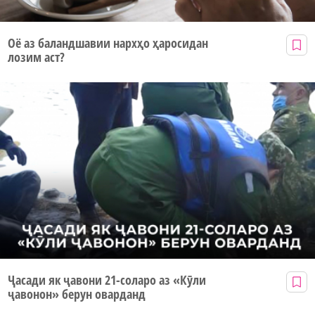
Оё аз баландшавии нархҳо ҳаросидан
лозим аст?
Ҷасади як ҷавони 21-соларо аз «Кӯли
ҷавонон» берун оварданд