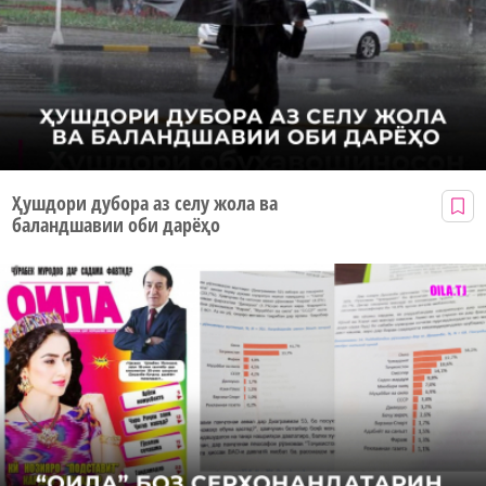
Ҳушдори дубора аз селу жола ва
баландшавии оби дарёҳо