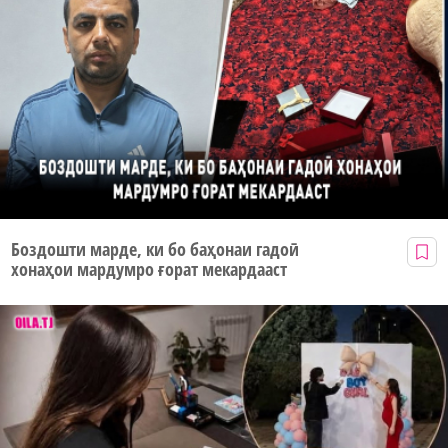
Боздошти марде, ки бо баҳонаи гадоӣ
хонаҳои мардумро ғорат мекардааст