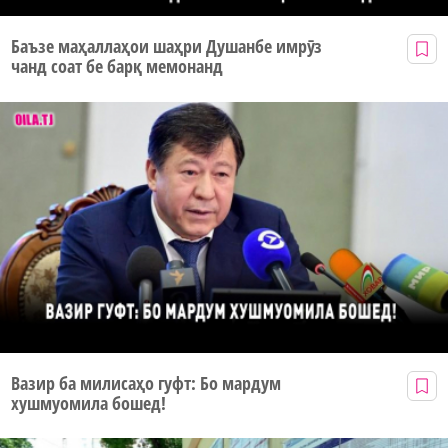
Баъзе маҳаллаҳои шаҳри Душанбе имрӯз
чанд соат бе барқ мемонанд
Вазир ба милисаҳо гуфт: Бо мардум
хушмуомила бошед!