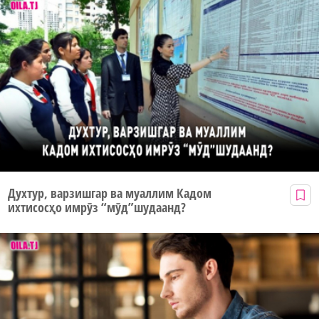
Духтур, варзишгар ва муаллим Кадом
ихтисосҳо имрӯз “мӯд”шудаанд?