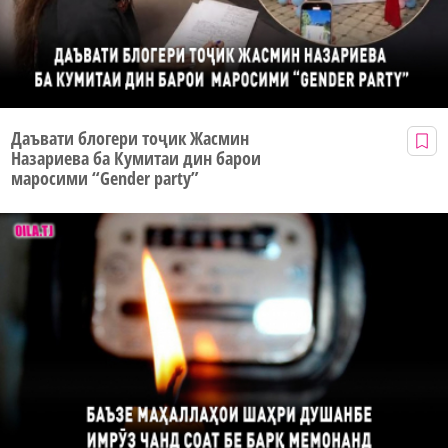
Даъвати блогери тоҷик Жасмин
Назариева ба Кумитаи дин барои
маросими “Gender party”