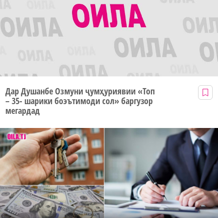
Дар Душанбе Озмуни ҷумҳуриявии «Топ
– 35- шарики боэътимоди сол» баргузор
мегардад