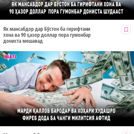
Як мансабдор дар Бӯстон ба гирифтани
хона ва 90 ҳазор доллар пора гумонбар
дониста мешавад