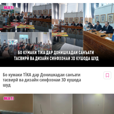
Бо кумаки TİKA дар Донишкадаи санъати
тасвирӣ ва дизайн синфхонаи 3D кушода
шуд