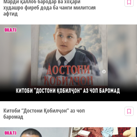
Марди қаллоб бародар ва хоҳари
худашро фиреб дода ба чанги милитсия
афтид
Китоби “Достони Қобилҷон” аз чоп
баромад