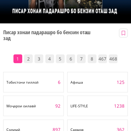
Писар хонаи падарашро бо бензин оташ
зад
1
2
3
4
5
6
7
8
467
468
6
125
Тобистони тиллоӣ
Афиша
92
1238
Моҷарои оилавӣ
LIFE-STYLE
897
362
Солимӣ
Сармоя