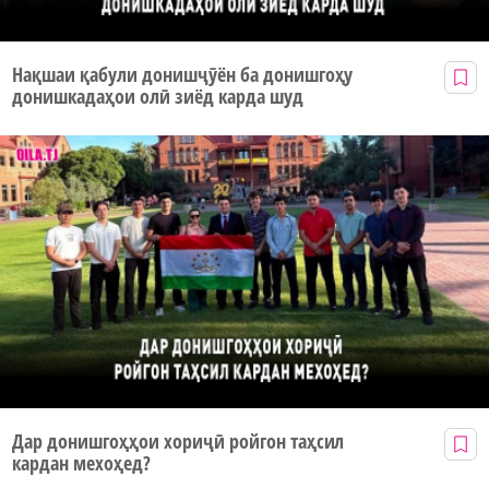
Нақшаи қабули донишҷӯён ба донишгоҳу
донишкадаҳои олӣ зиёд карда шуд
Дар донишгоҳҳои хориҷӣ ройгон таҳсил
кардан мехоҳед?