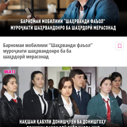
Барномаи мобилиии “Шаҳрванди фаъол”
муроҷиати шаҳрвандонро ба ба
шаҳрдорӣ мерасонад