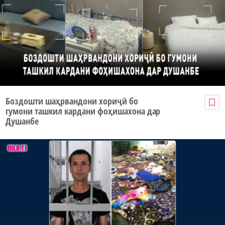
Боздошти шаҳрвандони хориҷӣ бо
гумони ташкил кардани фоҳишахона дар
Душанбе