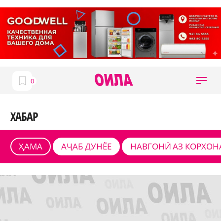
ХАБАР
ҲАМА
АҶАБ ДУНЁЕ
НАВГОНӢ АЗ КОРХОН