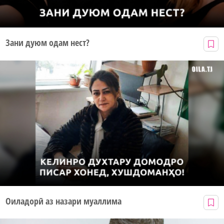
Зани дуюм одам нест?
Оиладорӣ аз назари муаллима