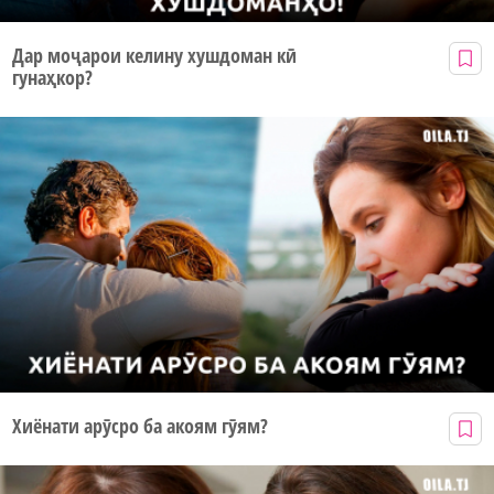
Дар моҷарои келину хушдоман кӣ
гунаҳкор?
Хиёнати арӯсро ба акоям гӯям?