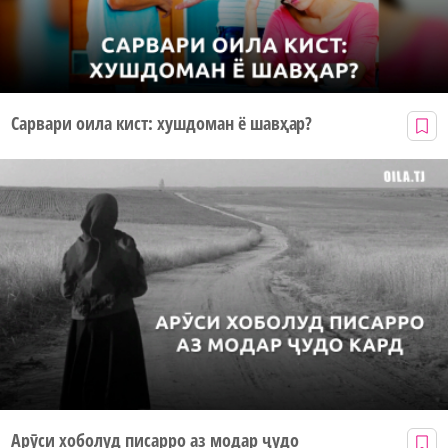
Сарвари оила кист: хушдоман ё шавҳар?
Арӯси хоболуд писарро аз модар ҷудо