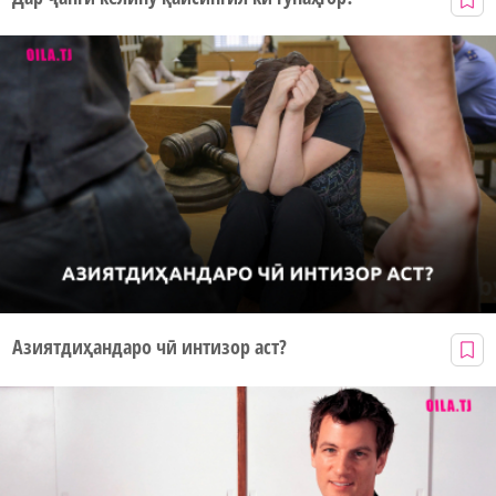
Азиятдиҳандаро чӣ интизор аст?