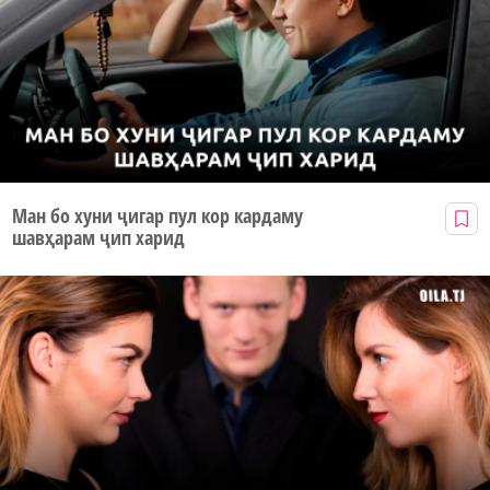
Ман бо хуни ҷигар пул кор кардаму
шавҳарам ҷип харид