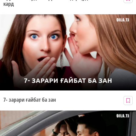
кард
7- зарари ғайбат ба зан