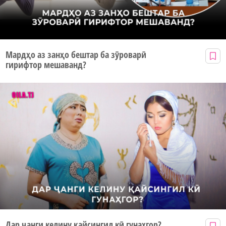
Мардҳо аз занҳо бештар ба зӯроварӣ
гирифтор мешаванд?
Дар ҷанги келину қайсингил кӣ гунаҳгор?