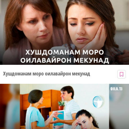
Хушдоманам моро оилавайрон мекунад