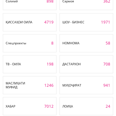
898
362
Солимӣ
Сармоя
4719
1971
ҚИССАҲОИ ОИЛА
ШОУ - БИЗНЕС
8
58
Спецпроекты
НОМНОМА
198
708
ТВ - ОИЛА
ДАСТАРХОН
МАСЛИҲАТИ
1246
941
МУҲОҶИРАТ
МУФИД
7012
24
ХАБАР
ЛОИҲА