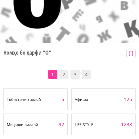
Номҳо бо ҳарфи "О"
1
2
3
4
6
125
Тобистони тиллоӣ
Афиша
92
1238
Моҷарои оилавӣ
LIFE-STYLE