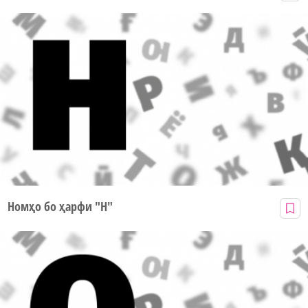
Номҳо бо ҳарфи "Н"