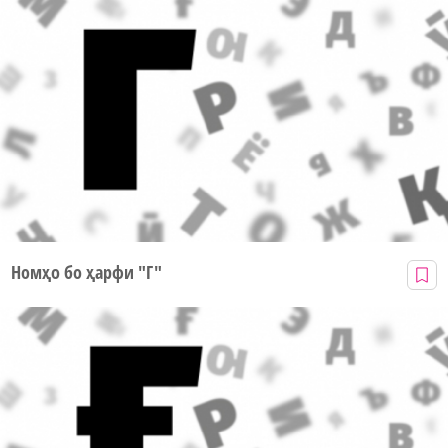
Номҳо бо ҳарфи "Г"