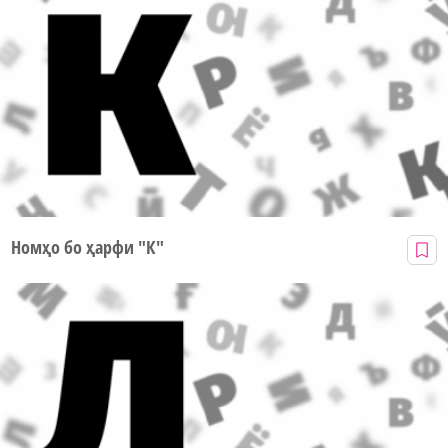
Номҳо бо ҳарфи "К"