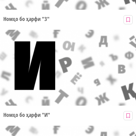
Номҳо бо ҳарфи "З"
Номҳо бо ҳарфи "И"