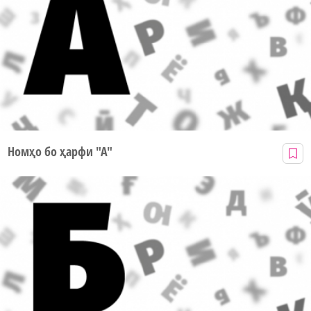
Номҳо бо ҳарфи "А"