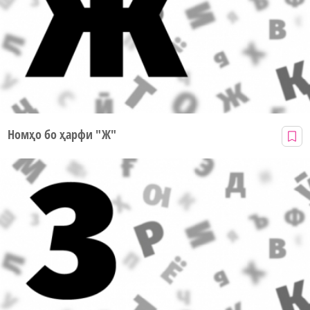
Номҳо бо ҳарфи "Ж"