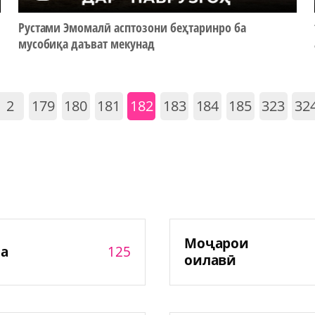
Рустами Эмомалӣ асптозони беҳтаринро ба
мусобиқа даъват мекунад
2
179
180
181
182
183
184
185
323
32
Моҷарои
125
а
оилавӣ