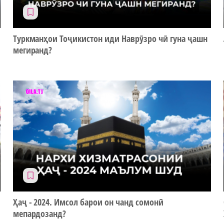
Туркманҳои Тоҷикистон иди Наврӯзро чӣ гуна ҷашн
мегиранд?
Ҳаҷ - 2024. Имсол барои он чанд сомонӣ
мепардозанд?