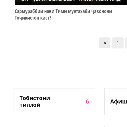
Сармураббии нави Тими мунтахаби ҷавонони
Тоҷикистон кист?
1
<
Тобистони
6
Афиш
тиллоӣ