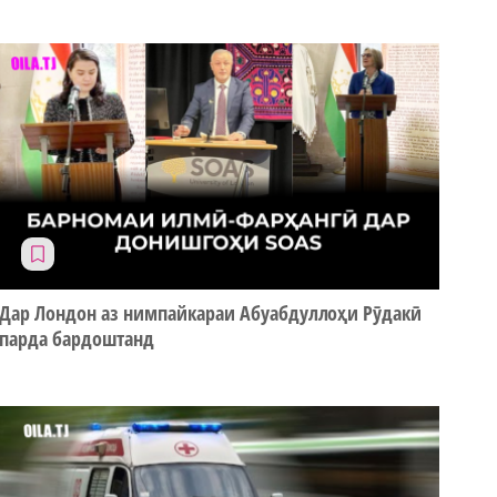
Дар Лондон аз нимпайкараи Абуабдуллоҳи Рӯдакӣ
парда бардоштанд