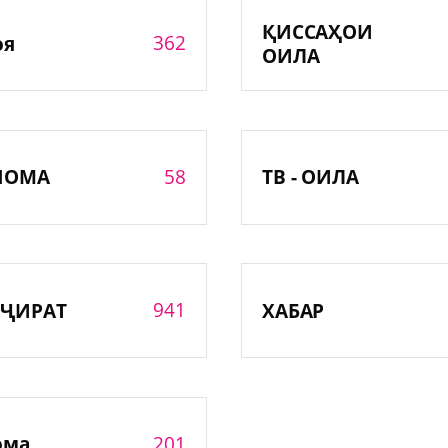
ҚИССАҲОИ
362
оя
ОИЛА
58
НОМА
ТВ - ОИЛА
941
ҶИРАТ
ХАБАР
201
ома