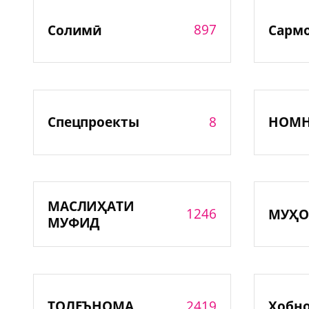
897
Солимӣ
Сарм
8
Спецпроекты
НОМ
МАСЛИҲАТИ
1246
МУҲО
МУФИД
2419
ТОЛЕЪНОМА
Хобн