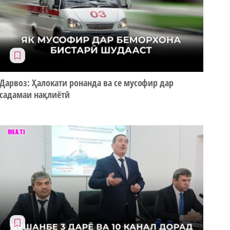
Дарвоз: Ҳалокати ронанда ва се мусофир дар
садамаи нақлиётӣ