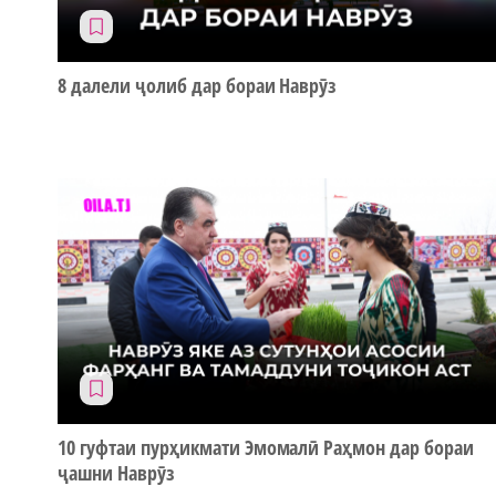
8 далели ҷолиб дар бораи Наврӯз
10 гуфтаи пурҳикмати Эмомалӣ Раҳмон дар бораи
ҷашни Наврӯз