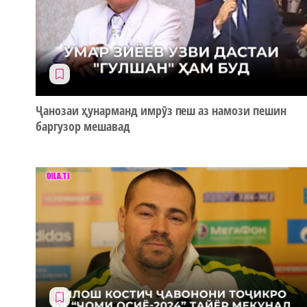
Ҷанозаи ҳунарманд имрӯз пеш аз намози пешин
баргузор мешавад