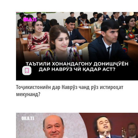
Тоҷикистониён дар Наврӯз чанд рӯз истироҳат
мекунанд?