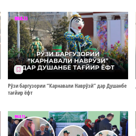
Рӯзи баргузории “Карнавали Наврӯзӣ” дар Душанбе
тағйир ёфт