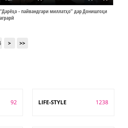
“Дарёҳо - пайвандгари миллатҳо” дар Донишгоҳи
аграрӣ
4
>
>>
92
1238
LIFE-STYLE