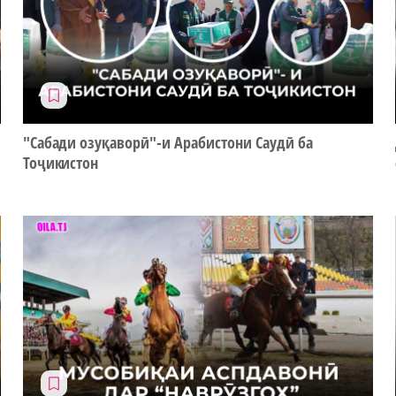
"Сабади озуқаворӣ"-и Арабистони Саудӣ ба
Тоҷикистон