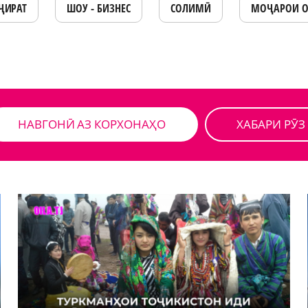
ҶИРАТ
ШОУ - БИЗНЕС
СОЛИМӢ
МОҶАРОИ 
НАВГОНӢ АЗ КОРХОНАҲО
ХАБАРИ РӮЗ