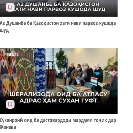
Аз Душанбе ба Қазоқистон хати нави парвоз кушода
шуд
Суханронӣ оид ба дастовардҳои мардуми тоҷик дар
Женева