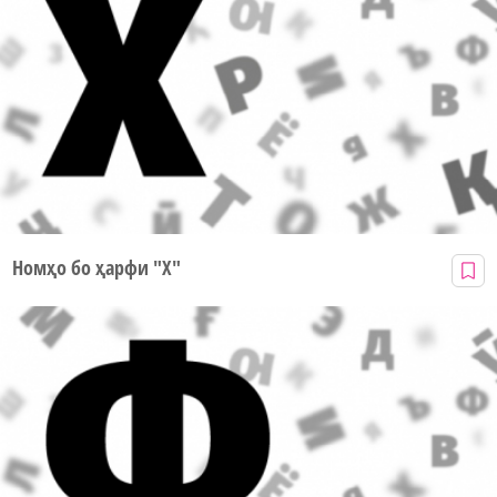
Номҳо бо ҳарфи "Х"