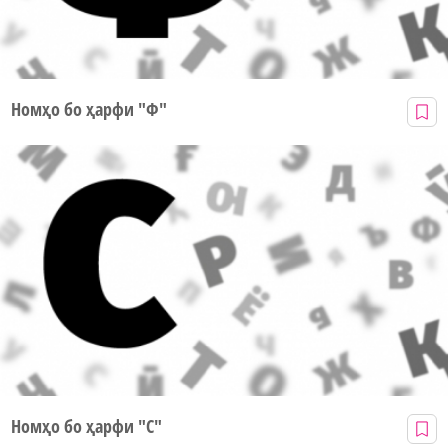
Номҳо бо ҳарфи "Ф"
Номҳо бо ҳарфи "С"