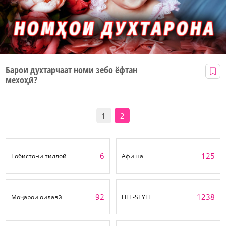
Барои духтарчаат номи зебо ёфтан
мехоҳӣ?
1
2
6
125
Тобистони тиллоӣ
Афиша
92
1238
Моҷарои оилавӣ
LIFE-STYLE