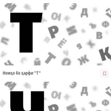
Номҳо бо ҳарфи "Т"