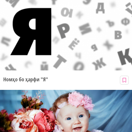
Номҳо бо ҳарфи "Я"