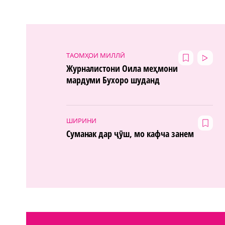
ТАОМҲОИ МИЛЛӢ
Журналистони Оила меҳмони
мардуми Бухоро шуданд
ШИРИНИ
Суманак дар ҷӯш, мо кафча занем