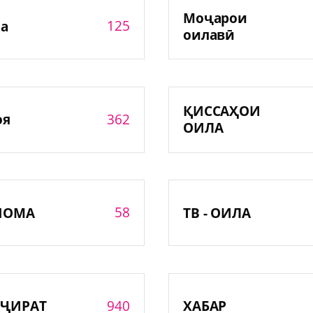
Моҷарои
125
а
оилавӣ
ҚИССАҲОИ
362
оя
ОИЛА
58
НОМА
ТВ - ОИЛА
940
ҶИРАТ
ХАБАР