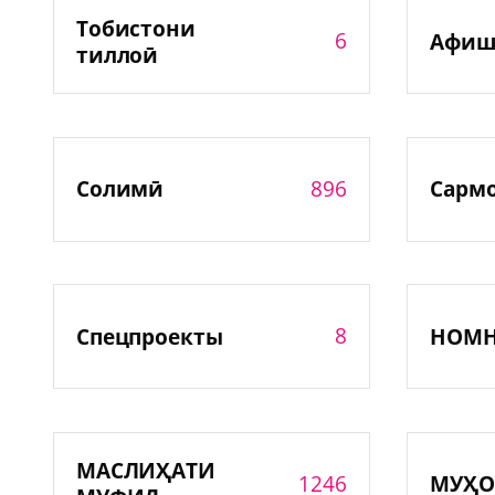
Тобистони
6
Афиш
тиллоӣ
896
Солимӣ
Сарм
8
Спецпроекты
НОМ
МАСЛИҲАТИ
1246
МУҲО