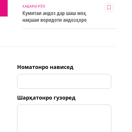
ХАБАРИ РӮЗ
Кумитаи андоз дар шаш моҳ
нақшаи воридоти андозҳоро
123% иҷро кард
номатонро нависед
шарҳатонро гузоред