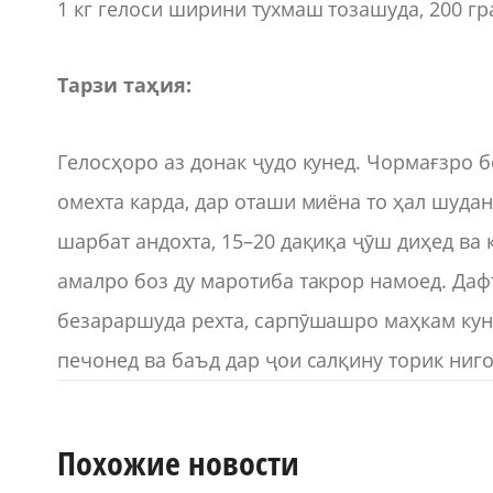
1 кг гелоси ширини тухмаш тозашуда, 200 гра
Тарзи таҳия:
Гелосҳоро аз донак ҷудо кунед. Чормағзро 
омехта карда, дар оташи миёна то ҳал шуда
шарбат андохта, 15–20 дақиқа ҷӯш диҳед ва 
амалро боз ду маротиба такрор намоед. Да
безараршуда рехта, сарпӯшашро маҳкам куне
печонед ва баъд дар ҷои салқину торик ниго
Похожие новости