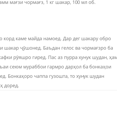
мм мағзи чормағз, 1 кг шакар, 100 мл об.
бо корд каме майда намоед. Дар дег шакару обро
ни шакар ҷӯшонед. Баъдан гелос ва чормағзро ба
кафки рӯяшро гиред. Пас аз пурра хунук шудан, ҳа
фъаи сеюм мураббои гармро дарҳол ба бонкаҳои
д. Бонкаҳоро чаппа гузошта, то хунук шудан
ҳ доред.