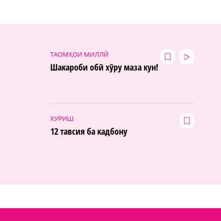
ТАОМҲОИ МИЛЛӢ
Шакароби обӣ хӯру маза кун!
ХУРИШ
12 тавсия ба кадбону