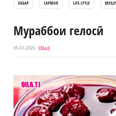
ХАБАР
САРМОЯ
LIFE-STYLE
МУҲО
Мураббои гелосӣ
05.07.2026
Oila.tj