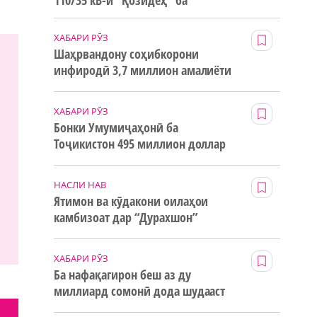
110/35 кВ-и “Қозидеҳ” ба
истифода дода мешавад
ХАБАРИ РӮЗ
Шаҳрвандону соҳибкорони
инфиродӣ 3,7 миллион амалиёти
ғайринақдӣ анҷом додаанд
ХАБАРИ РӮЗ
Бонки Умумиҷаҳонӣ ба
Тоҷикистон 495 миллион доллар
маблағи грантӣ додааст
НАСЛИ НАВ
Ятимон ва кӯдакони оилаҳои
камбизоат дар “Дурахшон”
истироҳат мекунанд
ХАБАРИ РӮЗ
Ба нафақагирон беш аз ду
миллиард сомонӣ дода шудааст