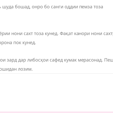
 шуда бошад, онро бо санги оддии пемза тоза
рии нони сахт тоза кунед. Фақат канори нони сах
орона пок кунед.
ои зард дар либосҳои сафед кумак мерасонад. Пе
пошидан лозим.