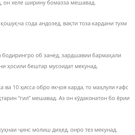
д, он хеле ширину бомазза мешавад.
қошуқча сода андозед, вақти тоза кардани тухм
б) бодирингро об занед, зардшавии бармаҳали
ни ҳосили бештар мусоидат мекунад.
а ва 10 ҳисса обро якҷоя карда, то маҳлули ғафс
тарин “гил” мешавад. Аз он кӯдаконатон бо ёрии
куҳнаи ҷинс молиш диҳед, онро тез мекунад.