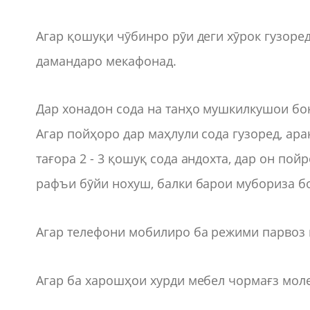
Агар қошуқи чӯбинро рӯи деги хӯрок гузоре
дамандаро мекафонад.
Дар хонадон сода на танҳо мушкилкушои бон
Агар пойҳоро дар маҳлули сода гузоред, ара
тағора 2 - 3 қошуқ сода андохта, дар он пой
рафъи бӯйи нохуш, балки барои мубориза б
Агар телефони мобилиро ба режими парвоз г
Агар ба харошҳои хурди мебел чормағз мол