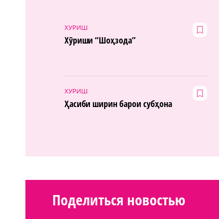
ХУРИШ
Хӯриши “Шоҳзода”
ХУРИШ
Ҳасиби ширин барои субҳона
Поделиться новостью