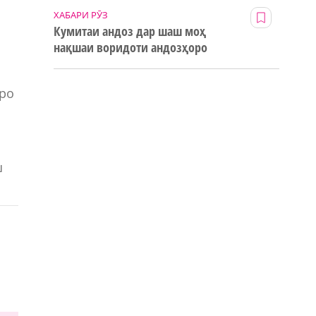
ХАБАРИ РӮЗ
Кумитаи андоз дар шаш моҳ
нақшаи воридоти андозҳоро
123% иҷро кард
тро
ш