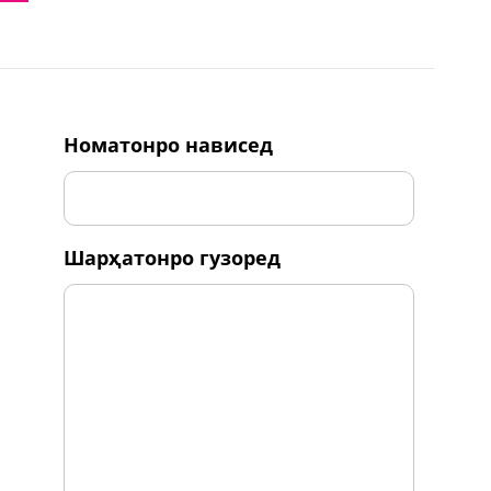
номатонро нависед
шарҳатонро гузоред