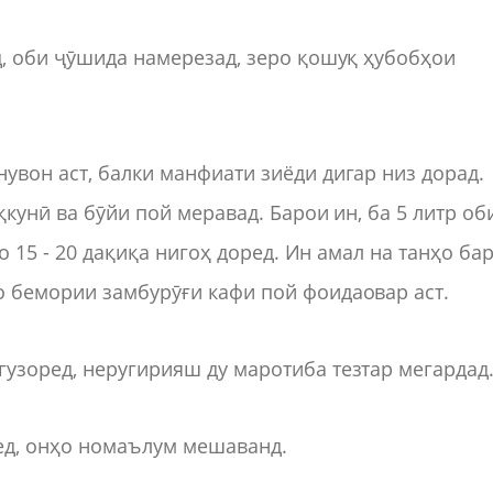
д, оби ҷӯшида намерезад, зеро қошуқ ҳубобҳои
увон аст, балки манфиати зиёди дигар низ дорад.
қкунӣ ва бӯйи пой меравад. Барои ин, ба 5 литр об
ро 15 - 20 дақиқа нигоҳ доред. Ин амал на танҳо ба
о бемории замбурӯғи кафи пой фоидаовар аст.
узоред, неругирияш ду маротиба тезтар мегардад
ед, онҳо номаълум мешаванд.