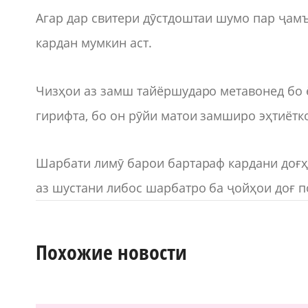
Агар дар свитери дӯстдоштаи шумо пар ҷамъ
кардан мумкин аст.
Чизҳои аз замш тайёршударо метавонед бо ё
гирифта, бо он рӯйи матои замширо эҳтиётк
Шарбати лимӯ барои бартараф кардани доғҳ
аз шустани либос шарбатро ба ҷойҳои доғ 
Похожие новости