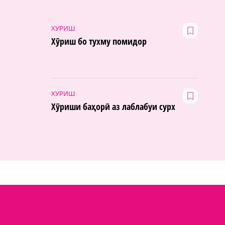
ХУРИШ
Хӯриш бо тухму помидор
ХУРИШ
Хӯриши баҳорӣ аз лаблабуи сурх