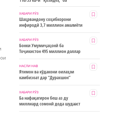
110/35 кВ-и “Қозидеҳ” ба
истифода дода мешавад
ХАБАРИ РӮЗ
Шаҳрвандону соҳибкорони
инфиродӣ 3,7 миллион амалиёти
ғайринақдӣ анҷом додаанд
ХАБАРИ РӮЗ
Бонки Умумиҷаҳонӣ ба
и
Тоҷикистон 495 миллион доллар
маблағи грантӣ додааст
рои
НАСЛИ НАВ
Ятимон ва кӯдакони оилаҳои
камбизоат дар “Дурахшон”
истироҳат мекунанд
.
ХАБАРИ РӮЗ
Ба нафақагирон беш аз ду
миллиард сомонӣ дода шудааст