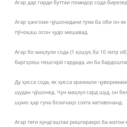
Агар дар гирди буттаи помидор сода бирезе
Агар ҳангоми ҷӯшонидани тухм ба оби он як 
пӯчоқаш осон ҷудо мешавад.
Агар бо маҳлули сода (1 қошуқ ба 10 литр о
баргҳояш пешгирӣ гардида, ин ба бардошта
Ду ҳисса сода, як ҳисса крахмали ҷуворимакк
шудан ҷӯшонед. Чун маҳлул сард шуд, он беҳ
шумо ҳар гуна бозичаҳо сохта метавонанд.
Агар теғи кундгаштаи ришгиракро ба матои 