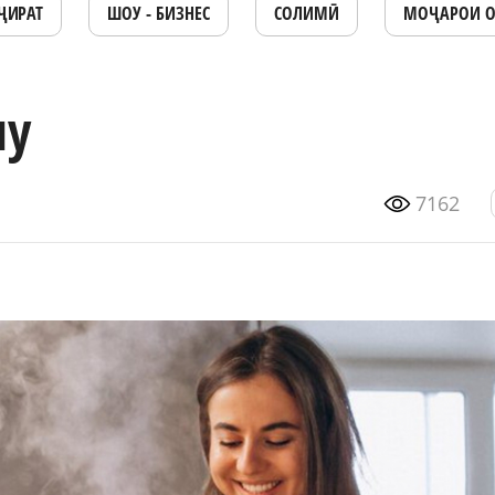
ҶИРАТ
ШОУ - БИЗНЕС
СОЛИМӢ
МОҶАРОИ 
ну
7162