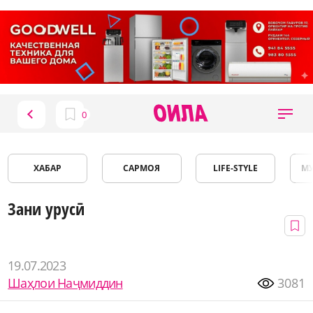
ХАБАР
САРМОЯ
LIFE-STYLE
М
Зани урусӣ
19.07.2023
Шаҳлои Наҷмиддин
3081