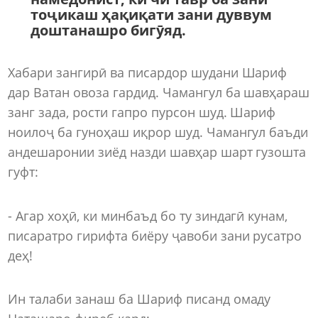
тоҷикаш ҳақиқати зани дуввум
доштанашро бигӯяд.
Хабари зангирӣ ва писардор шудани Шариф
дар Ватан овоза гардид. Чамангул ба шавҳараш
занг зада, рости гапро пурсон шуд. Шариф
ноилоҷ ба гуноҳаш иқрор шуд. Чамангул баъди
андешаронии зиёд назди шавҳар шарт гузошта
гуфт:
- Агар хоҳӣ, ки минбаъд бо ту зиндагӣ кунам,
писаратро гирифта биёру ҷавоби зани русатро
деҳ!
Ин талаби занаш ба Шариф писанд омаду