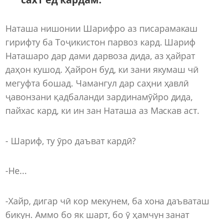
Наташа нишонии Шарифро аз писарамакаш
гирифту ба Тоҷикистон парвоз кард. Шариф
Наташаро дар дами дарвоза дида, аз ҳайрат
даҳон кушод. Ҳайрон буд, ки зани якумаш чӣ
мегуфта бошад. Чамангул дар саҳни ҳавлӣ
ҷавонзани қадбаланди зардинамӯйро дида,
пайхас кард, ки ин зан Наташа аз Маскав аст.
- Шариф, ту ӯро даъват кардӣ?
-Не...
-Хайр, дигар чӣ кор мекунем, ба хона даъваташ
бикун. Аммо бо як шарт, бо ӯ ҳамчун занат