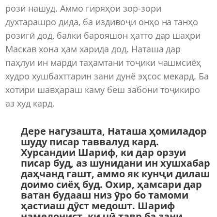
розӣ нашуд. Аммо гиряҳои зор-зори
духтарашро дида, ба издивоҷи онҳо на танҳо
розигӣ дод, балки барояшон ҳатто дар шаҳри
Маскав хона ҳам харида дод. Наташа дар
паҳлуи ин марди таҳамтани тоҷики чашмсиёҳ
худро хушбахттарин зани дунё эҳсос мекард. Ба
хотири шавҳараш каму беш забони тоҷикиро
аз худ кард.
Дере нагузашта, Наташа ҳомиладор
шуду писар таввалуд кард.
Хурсандии Шариф, ки дар орзуи
писар буд, аз шунидани ин хушхабар
даҳчанд гашт, аммо як кунҷи дилаш
доимо сиёҳ буд. Охир, ҳамсари дар
ватан будааш низ ӯро бо тамоми
ҳастиаш дӯст медошт. Шариф
намедонист, ки чӣ тавр ба зани