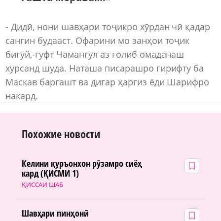
- Дидӣ, нони шавҳари тоҷикро хӯрдан чӣ қадар
сангин будааст. Офарини мо занҳои тоҷик
бигӯй,-гуфт Чамангул аз ғолиб омаданаш
хурсанд шуда. Наташа писарашро гирифту ба
Маскав баргашт ва дигар ҳаргиз ёди Шарифро
накард.
Похожие новости
Келини қуръонхон рӯзамро сиёҳ
кард (ҚИСМИ 1)
ҚИССАИ ШАБ
Шавҳари пинҳонӣ