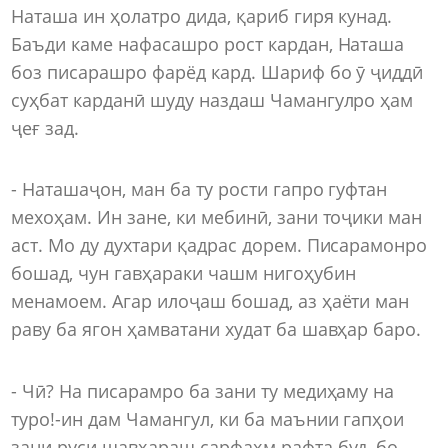
Наташа ин ҳолатро дида, қариб гиря кунад.
Баъди каме нафасашро рост кардан, Наташа
боз писарашро фарёд кард. Шариф бо ӯ ҷиддӣ
суҳбат карданӣ шуду наздаш Чамангулро ҳам
ҷеғ зад.
- Наташаҷон, ман ба ту рости гапро гуфтан
мехоҳам. Ин зане, ки мебинӣ, зани тоҷики ман
аст. Мо ду духтари қадрас дорем. Писарамонро
бошад, чун гавҳараки чашм нигоҳубин
менамоем. Агар илоҷаш бошад, аз ҳаёти ман
раву ба ягон ҳамватани худат ба шавҳар баро.
- Чӣ? На писарамро ба зани ту медиҳаму на
туро!-ин дам Чамангул, ки ба маънии гапҳои
зани руси шавҳараш сарфаҳм рафта буд, бо