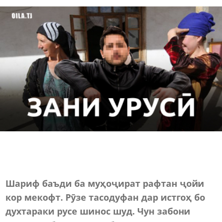
Шариф баъди ба муҳоҷират рафтан ҷойи
кор мекофт. Рӯзе тасодуфан дар истгоҳ бо
духтараки русе шинос шуд. Чун забони