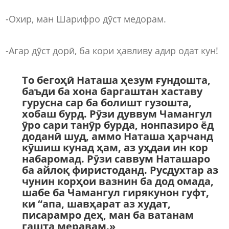
-Охир, ман Шарифро дӯст медорам.
-Агар дӯст дорӣ, ба кори ҳавливу адир одат кун!
То бегоҳӣ Наташа ҳезум ғундошта,
баъди ба хона баргаштан хаставу
гурусна сар ба болишт гузошта,
хобаш бурд. Рӯзи дуввум Чамангул
ӯро сари танӯр бурда, нонпазиро ёд
доданӣ шуд, аммо Наташа ҳарчанд
кӯшиш кунад ҳам, аз уҳдаи ин кор
набаромад. Рӯзи саввум Наташаро
ба айлоқ фиристоданд. Русдухтар аз
чунин корҳои вазнин ба дод омада,
шабе ба Чамангул гирякунон гуфт,
ки “апа, шавҳарат аз худат,
писарамро деҳ, ман ба ватанам
гашта меравам.»