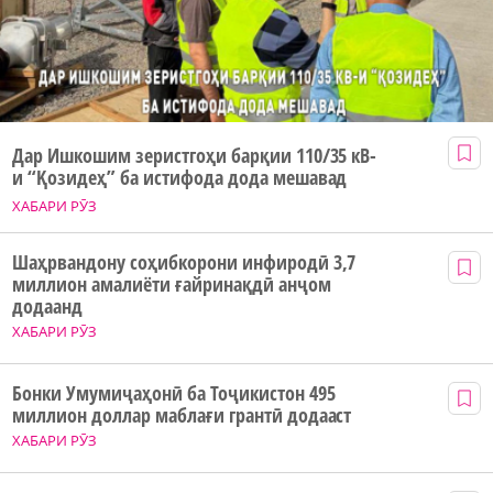
Дар Ишкошим зеристгоҳи барқии 110/35 кВ-
и “Қозидеҳ” ба истифода дода мешавад
ХАБАРИ РӮЗ
Шаҳрвандону соҳибкорони инфиродӣ 3,7
миллион амалиёти ғайринақдӣ анҷом
додаанд
ХАБАРИ РӮЗ
Бонки Умумиҷаҳонӣ ба Тоҷикистон 495
миллион доллар маблағи грантӣ додааст
ХАБАРИ РӮЗ