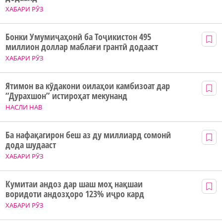
ХАБАРИ РӮЗ
Бонки Умумиҷаҳонӣ ба Тоҷикистон 495
миллион доллар маблағи грантӣ додааст
ХАБАРИ РӮЗ
Ятимон ва кӯдакони оилаҳои камбизоат дар
“Дурахшон” истироҳат мекунанд
НАСЛИ НАВ
Ба нафақагирон беш аз ду миллиард сомонӣ
дода шудааст
ХАБАРИ РӮЗ
Кумитаи андоз дар шаш моҳ нақшаи
воридоти андозҳоро 123% иҷро кард
ХАБАРИ РӮЗ