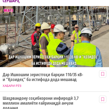
СЕРШАРҲ
Дар Ишкошим зеристгоҳи барқии 110/35 кВ-
и “Қозидеҳ” ба истифода дода мешавад
ХАБАРИ РӮЗ
Шаҳрвандону соҳибкорони инфиродӣ 3,7
миллион амалиёти ғайринақдӣ анҷом
додаанд