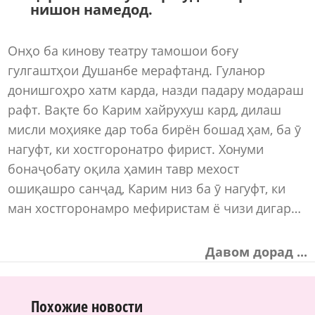
нишон намедод.
Онҳо ба кинову театру тамошои боғу
гулгаштҳои Душанбе мерафтанд. Гуланор
донишгоҳро хатм карда, назди падару модараш
рафт. Вақте бо Карим хайрухуш кард, дилаш
мисли моҳияке дар тоба бирён бошад ҳам, ба ӯ
нагуфт, ки хостгоронатро фирист. Хонуми
бонаҷобату оқила ҳамин тавр мехост
ошиқашро санҷад, Карим низ ба ӯ нагуфт, ки
ман хостгоронамро мефиристам ё чизи дигар…
Давом дорад ...
Похожие новости