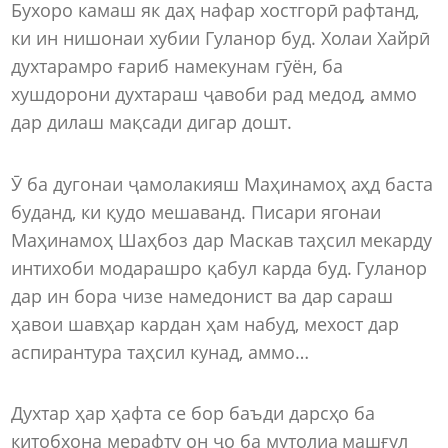
Бухоро камаш як даҳ нафар хостгорӣ рафтанд,
ки ин нишонаи хубии Гуланор буд. Холаи Хайрӣ
духтарамро ғариб намекунам гӯён, ба
хушдорони духтараш ҷавоби рад медод, аммо
дар дилаш мақсади дигар дошт.
Ӯ ба дугонаи ҷамолакияш Маҳинамоҳ аҳд баста
буданд, ки қудо мешаванд. Писари ягонаи
Маҳинамоҳ Шаҳбоз дар Маскав таҳсил мекарду
интихоби модарашро қабул карда буд. Гуланор
дар ин бора чизе намедонист ва дар сараш
ҳавои шавҳар кардан ҳам набуд, мехост дар
аспирантура таҳсил кунад, аммо…
Духтар ҳар ҳафта се бор баъди дарсҳо ба
китобхона мерафту он ҷо ба мутолиа машғул