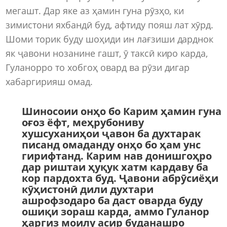
мегашт. Дар яке аз ҳамин гуна рӯзҳо, ки
зимистони яхбандӣ буд, афтиду пояш лат хӯрд.
Шоми торик буду шоҳиди ин лағзиши дарднок
як ҷавони нозанине гашт, ӯ таксӣ киро карда,
Гуланорро то хобгоҳ овард ва рӯзи дигар
хабаргирияш омад.
Шиносоии онҳо бо Карим ҳамин гуна
оғоз ёфт, меҳрубониву
хушсуханиҳои ҷавон ба духтарак
писанд омаданду онҳо бо ҳам унс
гирифтанд. Карим нав донишгоҳро
дар риштаи ҳуқук хатм кардаву ба
кор пардохта буд. Ҷавони абрӯсиёҳи
кӯҳистонӣ дили духтари
ашрофзодаро ба даст оварда буду
ошиқи зораш карда, аммо Гуланор
ҳаргиз моилу асир буданашро