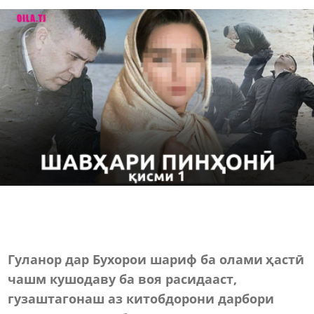
Гуланор дар Бухорои шариф ба олами ҳастӣ
чашм кушодаву ба воя расидааст,
гузаштагонаш аз китобдорони дарбори