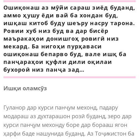
Ошиқонаш аз мӯйи сараш зиёд буданд,
аммо ҳушу ёди вай ба хондан буд,
ишқаш китоб буду шеъру насру тарона.
Ровии хуб низ буд ва дар бисёр
маъракаҳои донишгоҳ ровигӣ низ
мекард. Ба нигоҳи пурҳаваси
ошиқонаш бепарво буд, вале ишқ ба
панҷараҳои қуфли дили оқилаи
бухороӣ низ панҷа зад…
Ишқи оламсӯз
Гуланор дар курси панҷум мехонд, падару
модараш аз духтарашон розӣ буданд, зеро дар
курси панҷум мехонду боре дар борааш ягон
ҳарфи баде нашунида буданд. Аз Тоҷикистон ба