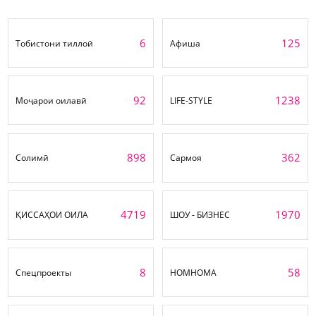
6
125
Тобистони тиллоӣ
Афиша
92
1238
Моҷарои оилавӣ
LIFE-STYLE
898
362
Солимӣ
Сармоя
4719
1970
ҚИССАҲОИ ОИЛА
ШОУ - БИЗНЕС
8
58
Спецпроекты
НОМНОМА