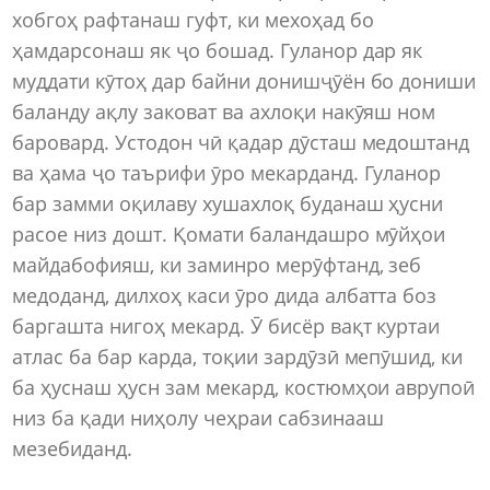
хобгоҳ рафтанаш гуфт, ки мехоҳад бо
ҳамдарсонаш як ҷо бошад. Гуланор дар як
муддати кӯтоҳ дар байни донишҷӯён бо дониши
баланду ақлу заковат ва ахлоқи накӯяш ном
баровард. Устодон чӣ қадар дӯсташ медоштанд
ва ҳама ҷо таърифи ӯро мекарданд. Гуланор
бар замми оқилаву хушахлоқ буданаш ҳусни
расое низ дошт. Қомати баландашро мӯйҳои
майдабофияш, ки заминро мерӯфтанд, зеб
медоданд, дилхоҳ каси ӯро дида албатта боз
баргашта нигоҳ мекард. Ӯ бисёр вақт куртаи
атлас ба бар карда, тоқии зардӯзӣ мепӯшид, ки
ба ҳуснаш ҳусн зам мекард, костюмҳои аврупоӣ
низ ба қади ниҳолу чеҳраи сабзинааш
мезебиданд.