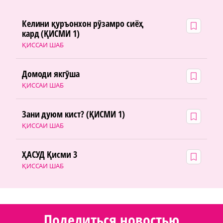
Келини қуръонхон рӯзамро сиёҳ
кард (ҚИСМИ 1)
ҚИССАИ ШАБ
Домоди якгӯша
ҚИССАИ ШАБ
Зани дуюм кист? (ҚИСМИ 1)
ҚИССАИ ШАБ
ҲАСУД Қисми 3
ҚИССАИ ШАБ
Поделиться новостью