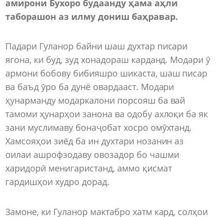
амирони Бухоро будаанду ҳама аҳли
таборашон аз илму дониш баҳравар.
Падари Гуланор байни шаш духтар писари
ягона, ки буд, зуд хонадораш карданд. Модари ӯ
армони бобову бибияшро шикаста, шаш писар
ва баъд ӯро ба дунё овардааст. Модари
ҳунарманду модаркалони порсояш ба вай
тамоми ҳунарҳои занона ва одобу ахлоқи ба як
зани муслимаву бонаҷобат хосро омӯхтанд.
Хамсояҳои зиёд ба ин духтари нозанин аз
оилаи ашрофзодаву овозадор бо чашми
харидорӣ менигаристанд, аммо қисмат
гардишҳои худро дорад.
Замоне, ки Гуланор мактабро хатм кард, солҳои