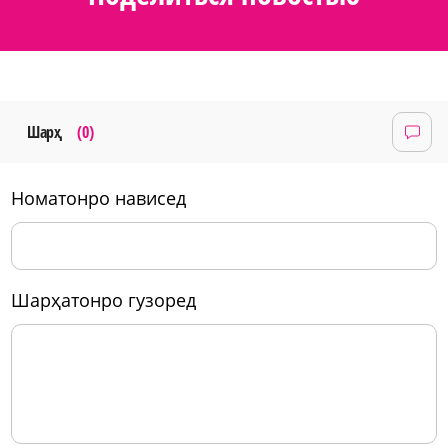
Шарҳ
(0)
номатонро нависед
шарҳатонро гузоред