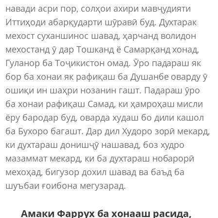
навади асри пор, солҳои ахири мавҷудияти
Иттиҳоди абарқударти шӯравӣ буд. Духтарак
мехост суханшинос шавад, ҳарчанд волидон
мехостанд ӯ дар Тошканд ё Самарқанд хонад,
Гуланор ба Тоҷикистон омад. Ӯро падараш як
бор ба хонаи як рафиқаш ба Душанбе оварду ӯ
ошиқи ин шаҳри нозанин гашт. Падараш ӯро
ба хонаи рафиқаш Самад, ки ҳамроҳаш мисли
ёру бародар буд, оварда худаш бо дили кашол
ба Бухоро багашт. Дар дил Худоро зорӣ мекард,
ки духтараш донишҷӯ нашавад, боз худро
мазаммат мекард, ки ба духтараш нобарорӣ
мехоҳад, бигузор дохил шавад ва баъд ба
шуъбаи ғоибона мегузарад.
Амаки Фаррух ба хонааш расида,