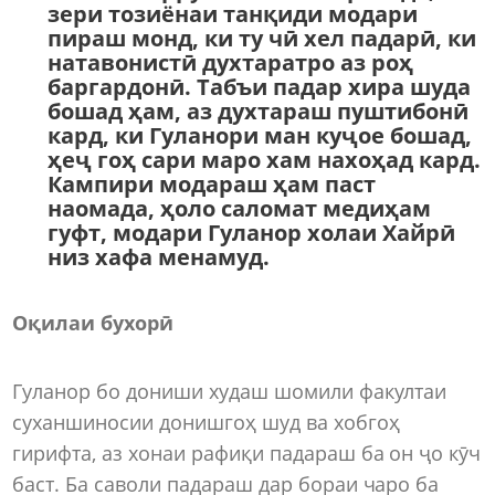
зери тозиёнаи танқиди модари
пираш монд, ки ту чӣ хел падарӣ, ки
натавонистӣ духтаратро аз роҳ
баргардонӣ. Табъи падар хира шуда
бошад ҳам, аз духтараш пуштибонӣ
кард, ки Гуланори ман куҷое бошад,
ҳеҷ гоҳ сари маро хам нахоҳад кард.
Кампири модараш ҳам паст
наомада, ҳоло саломат медиҳам
гуфт, модари Гуланор холаи Хайрӣ
низ хафа менамуд.
Оқилаи бухорӣ
Гуланор бо дониши худаш шомили факултаи
суханшиносии донишгоҳ шуд ва хобгоҳ
гирифта, аз хонаи рафиқи падараш ба он ҷо кӯч
баст. Ба саволи падараш дар бораи чаро ба