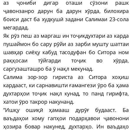
аз ҷониби дигар оташи сӯзони рашк
ҷавонзанро дарун ба дарун хӯрда, билохира
боиси даст ба худкушӣ задани Салимаи 23-сола
мегардад.
Як рӯз пеш аз маргаш ин тоҷикдухтари аз карда
пушаймон бо сару рӯйи аз зарби мушту шаттаи
шавҳар сиёҳу кабуд тасодуфан бо Ситора ном
раққосаи тӯйгарди тоҷик во хӯрда,
саргузашташро ба ӯ нақл мекунад.
Салима зор-зор гириста аз Ситора хоҳиш
кардааст, ки сарнавишти ғамангези ӯро ба ҳама
духтарҳои тоҷик нақл кунад, то панд гирифта,
хатои ӯро такрор накунанд.
“Ишқу ошиқӣ ҳамааш дурӯғ будааст. Ба
ваъдаҳои хому гапҳои подарҳавои ҷавонони
ҳозира бовар накунед, духтарҳо. Ин ваъдаҳо