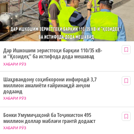
Дар Ишкошим зеристгоҳи барқии 110/35 кВ-
и “Қозидеҳ” ба истифода дода мешавад
ХАБАРИ РӮЗ
Шаҳрвандону соҳибкорони инфиродӣ 3,7
миллион амалиёти ғайринақдӣ анҷом
додаанд
ХАБАРИ РӮЗ
Бонки Умумиҷаҳонӣ ба Тоҷикистон 495
миллион доллар маблағи грантӣ додааст
ХАБАРИ РӮЗ