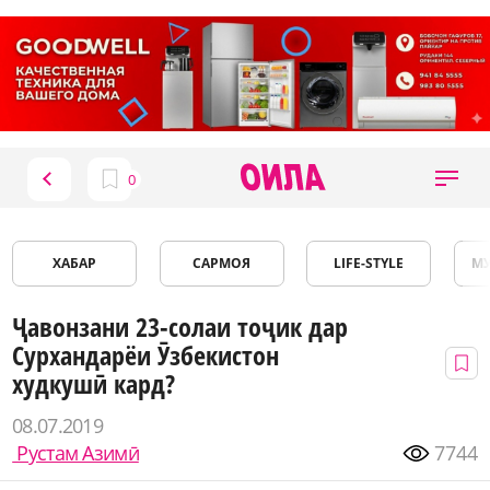
ХАБАР
САРМОЯ
LIFE-STYLE
М
Ҷавонзани 23-солаи тоҷик дар
Сурхандарёи Ӯзбекистон
худкушӣ кард?
08.07.2019
Рустам Азимӣ
7744