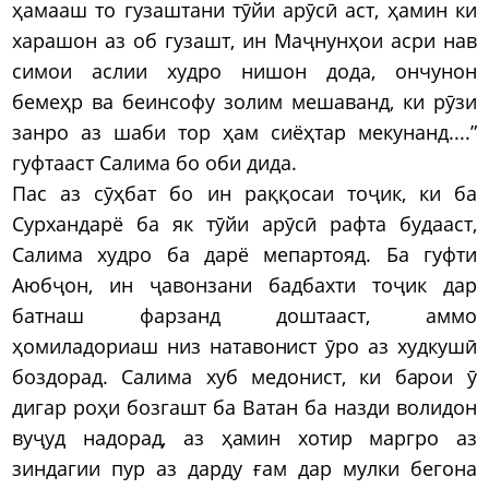
ҳамааш то гузаштани тӯйи арӯсӣ аст, ҳамин ки
харашон аз об гузашт, ин Маҷнунҳои асри нав
симои аслии худро нишон дода, ончунон
бемеҳр ва беинсофу золим мешаванд, ки рӯзи
занро аз шаби тор ҳам сиёҳтар мекунанд....”
гуфтааст Салима бо оби дида.
Пас аз сӯҳбат бо ин раққосаи тоҷик, ки ба
Сурхандарё ба як тӯйи арӯсӣ рафта будааст,
Салима худро ба дарё мепартояд. Ба гуфти
Аюбҷон, ин ҷавонзани бадбахти тоҷик дар
батнаш фарзанд доштааст, аммо
ҳомиладориаш низ натавонист ӯро аз худкушӣ
боздорад. Салима хуб медонист, ки барои ӯ
дигар роҳи бозгашт ба Ватан ба назди волидон
вуҷуд надорад, аз ҳамин хотир маргро аз
зиндагии пур аз дарду ғам дар мулки бегона