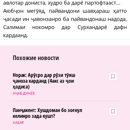
авлотар дониста, худро ба дарё партофтааст...
Аюбҷон мегӯяд, пайвандони шавҳараш ҳатто
ҷасади ин ҷавонзанро ба пайвандонаш надода,
Салимаи нокомро дар Сурхандарё дафн
кардаанд.
Похожие новости
Норак: Арӯсро дар рӯзи тӯяш
ҷаноза карданд (4акс аз ҷои
ҳодиса)
АҶАБ ДУНЁЕ
Панҷакент: Хушдоман бо зоғнул
келинро зада кушт?
ХАБАР