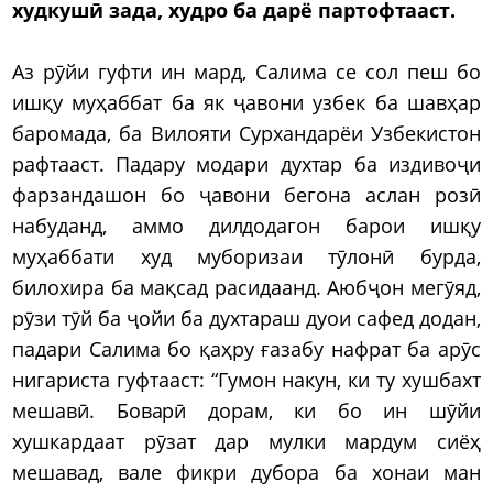
худкушӣ зада, худро ба дарё партофтааст.
Аз рӯйи гуфти ин мард, Салима се сол пеш бо
ишқу муҳаббат ба як ҷавони узбек ба шавҳар
баромада, ба Вилояти Сурхандарёи Узбекистон
рафтааст. Падару модари духтар ба издивоҷи
фарзандашон бо ҷавони бегона аслан розӣ
набуданд, аммо дилдодагон барои ишқу
муҳаббати худ муборизаи тӯлонӣ бурда,
билохира ба мақсад расидаанд. Аюбҷон мегӯяд,
рӯзи тӯй ба ҷойи ба духтараш дуои сафед додан,
падари Салима бо қаҳру ғазабу нафрат ба арӯс
нигариста гуфтааст: “Гумон накун, ки ту хушбахт
мешавӣ. Боварӣ дорам, ки бо ин шӯйи
хушкардаат рӯзат дар мулки мардум сиёҳ
мешавад, вале фикри дубора ба хонаи ман