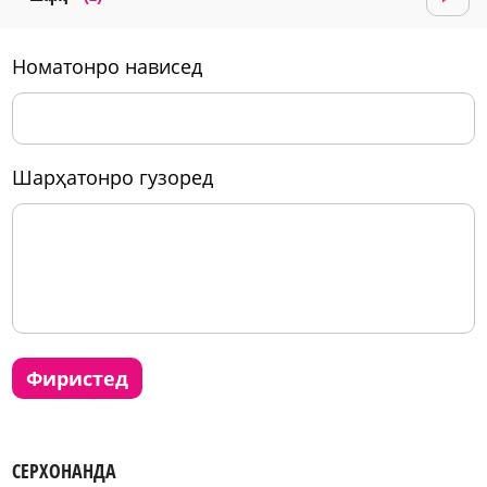
номатонро нависед
шарҳатонро гузоред
фиристед
СЕРХОНАНДА