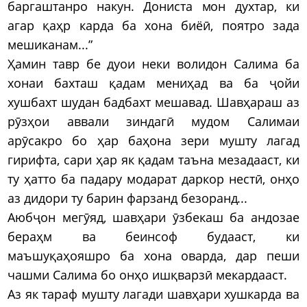
баргаштанро накун. Дониста мон духтар, ки
агар қаҳр карда ба хона биёӣ, поятро зада
мешиканам...”
Ҳамин тавр бе дуои неки волидон Салима ба
хонаи бахташ қадам мениҳад ва ба ҷойи
хушбахт шудан бадбахт мешавад. Шавҳараш аз
рӯзҳои аввали зиндагӣ мудом Салимаи
арӯсакро бо ҳар баҳона зери мушту лагад
гирифта, сари ҳар як қадам таъна мезадааст, ки
ту ҳатто ба падару модарат даркор нестӣ, онҳо
аз дидори ту барин фарзанд безоранд...
Аюбҷон мегӯяд, шавҳари ӯзбекаш ба андозае
бераҳм ва беинсоф будааст, ки
маъшуқаҳояшро ба хона оварда, дар пеши
чашми Салима бо онҳо ишқварзӣ мекардааст.
Аз як тараф мушту лагади шавҳари хушкарда ва