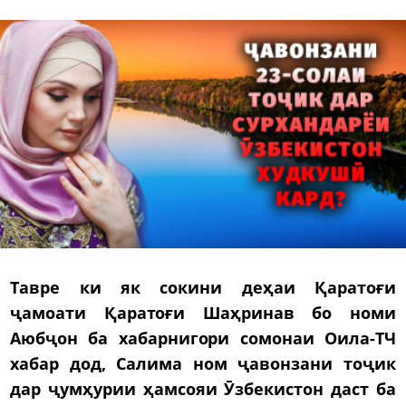
Тавре ки як сокини деҳаи Қаратоғи
ҷамоати Қаратоғи Шаҳринав бо номи
Аюбҷон ба хабарнигори сомонаи Оила-ТЧ
хабар дод, Салима ном ҷавонзани тоҷик
дар ҷумҳурии ҳамсояи Ӯзбекистон даст ба