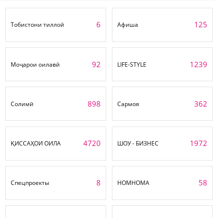
6
125
Тобистони тиллоӣ
Афиша
92
1239
Моҷарои оилавӣ
LIFE-STYLE
898
362
Солимӣ
Сармоя
4720
1972
ҚИССАҲОИ ОИЛА
ШОУ - БИЗНЕС
8
58
Спецпроекты
НОМНОМА