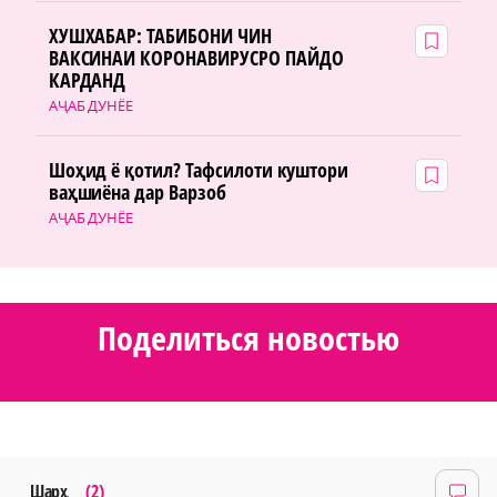
ХУШХАБАР: ТАБИБОНИ ЧИН
ВАКСИНАИ КОРОНАВИРУСРО ПАЙДО
КАРДАНД
АҶАБ ДУНЁЕ
Шоҳид ё қотил? Тафсилоти куштори
ваҳшиёна дар Варзоб
АҶАБ ДУНЁЕ
Поделиться новостью
Шарҳ
(2)