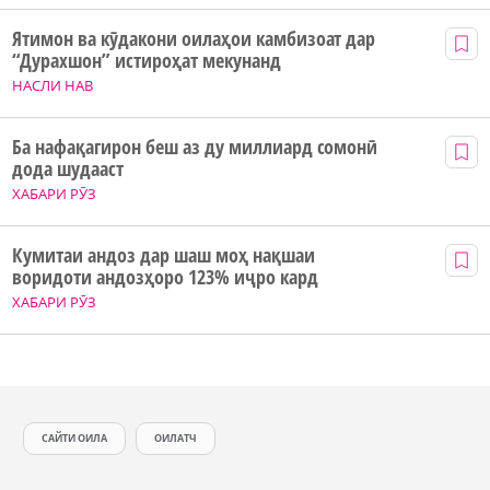
Ятимон ва кӯдакони оилаҳои камбизоат дар
“Дурахшон” истироҳат мекунанд
НАСЛИ НАВ
Ба нафақагирон беш аз ду миллиард сомонӣ
дода шудааст
ХАБАРИ РӮЗ
Кумитаи андоз дар шаш моҳ нақшаи
воридоти андозҳоро 123% иҷро кард
ХАБАРИ РӮЗ
САЙТИ ОИЛА
ОИЛАТЧ