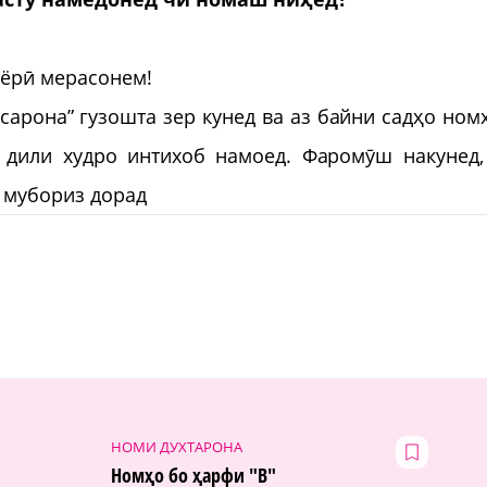
 ёрӣ мерасонем!
арона” гузошта зер кунед ва аз байни садҳо ном
дили худро интихоб намоед. Фаромӯш накунед,
 мубориз дорад
НОМИ ДУХТАРОНА
Номҳо бо ҳарфи "В"