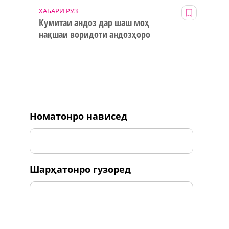
ХАБАРИ РӮЗ
Кумитаи андоз дар шаш моҳ
нақшаи воридоти андозҳоро
123% иҷро кард
номатонро нависед
шарҳатонро гузоред