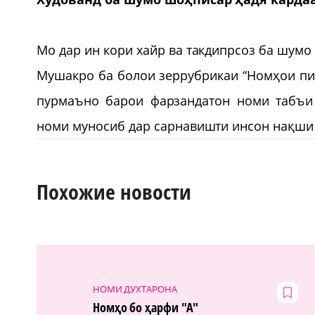
Мо дар ин кори хайр ва такдипрсоз ба шумо
Мушакро ба болои зеррубрикаи “Номҳои пис
пурмаъно барои фарзандатон номи табъи 
номи муносиб дар сарнавишти инсон нақши
Похожие новости
НОМИ ДУХТАРОНА
Номҳо бо ҳарфи "А"