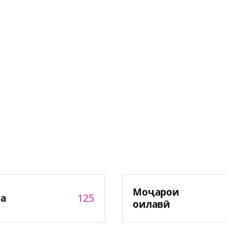
Моҷарои
125
а
оилавӣ