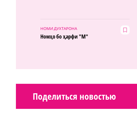
НОМИ ДУХТАРОНА
Номҳо бо ҳарфи "М"
Поделиться новостью