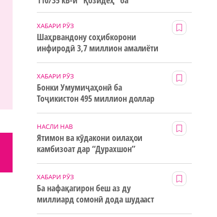
110/35 кВ-и “Қозидеҳ” ба
истифода дода мешавад
ХАБАРИ РӮЗ
Шаҳрвандону соҳибкорони
инфиродӣ 3,7 миллион амалиёти
ғайринақдӣ анҷом додаанд
ХАБАРИ РӮЗ
Бонки Умумиҷаҳонӣ ба
Тоҷикистон 495 миллион доллар
маблағи грантӣ додааст
НАСЛИ НАВ
Ятимон ва кӯдакони оилаҳои
камбизоат дар “Дурахшон”
истироҳат мекунанд
ХАБАРИ РӮЗ
Ба нафақагирон беш аз ду
миллиард сомонӣ дода шудааст