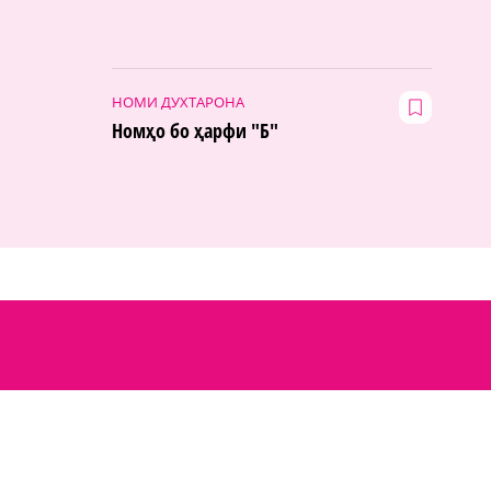
НОМИ ДУХТАРОНА
Номҳо бо ҳарфи "Б"