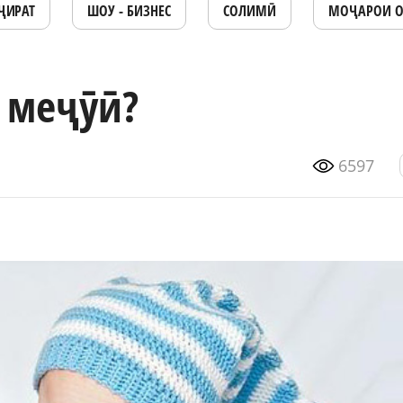
ҶИРАТ
ШОУ - БИЗНЕС
СОЛИМӢ
МОҶАРОИ 
 меҷӯӣ?
6597