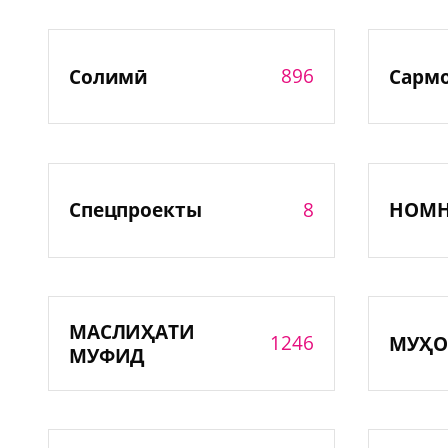
896
Солимӣ
Сарм
8
Спецпроекты
НОМ
МАСЛИҲАТИ
1246
МУҲО
МУФИД