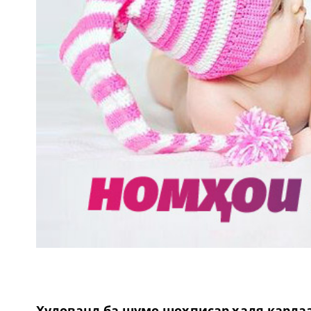
Худованд ба шумо шоҳписар ҳадя карда