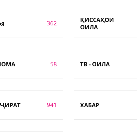
ҚИССАҲОИ
362
оя
ОИЛА
58
НОМА
ТВ - ОИЛА
941
ҶИРАТ
ХАБАР