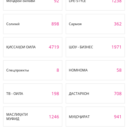
92
1238
Моҷарои оилавӣ
LIFE-STYLE
898
362
Солимӣ
Сармоя
4719
1971
ҚИССАҲОИ ОИЛА
ШОУ - БИЗНЕС
8
58
Спецпроекты
НОМНОМА
198
708
ТВ - ОИЛА
ДАСТАРХОН
МАСЛИҲАТИ
1246
941
МУҲОҶИРАТ
МУФИД