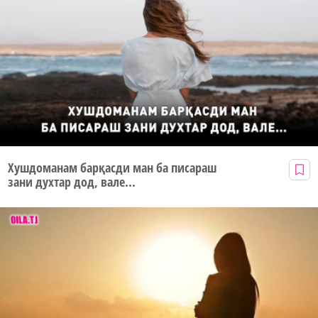
Хушдоманам барқасди ман ба писараш
зани духтар дод, вале...