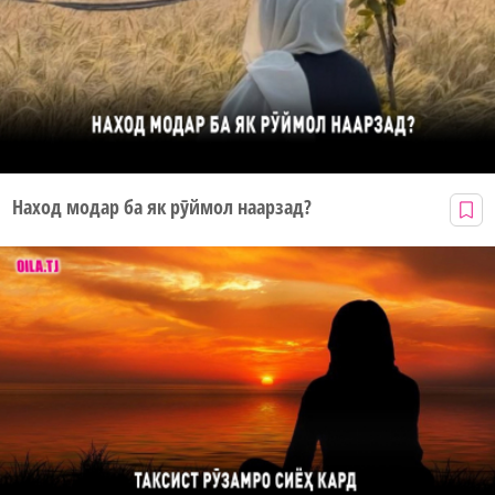
Наход модар ба як рӯймол наарзад?