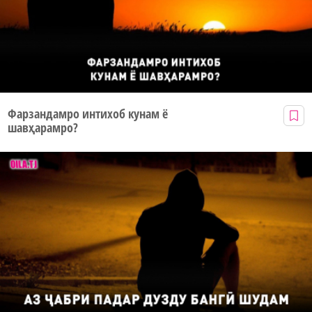
Фарзандамро интихоб кунам ё
шавҳарамро?