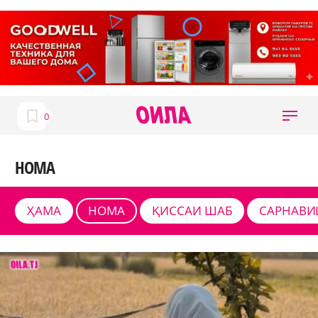
НОМА
ҲАМА
НОМА
ҚИССАИ ШАБ
САРНАВИ