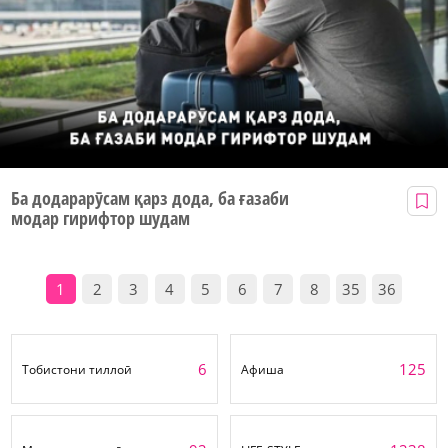
Ба додарарӯсам қарз дода, ба ғазаби
модар гирифтор шудам
1
2
3
4
5
6
7
8
35
36
6
125
Тобистони тиллоӣ
Афиша