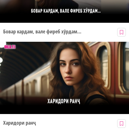
Бовар кардам, вале фиреб хӯрдам…
Харидори ранҷ