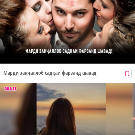
Марди занҷаллоб садқаи фарзанд шавад