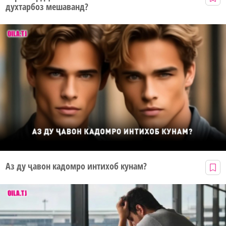
духтарбоз мешаванд?
Аз ду ҷавон кадомро интихоб кунам?