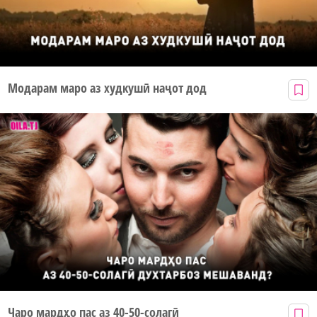
Модарам маро аз худкушӣ наҷот дод
Чаро мардҳо пас аз 40-50-солагӣ