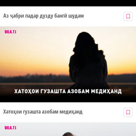
Аз ҷабри падар дузду бангӣ шудам
Хатоҳои гузашта азобам медиҳанд