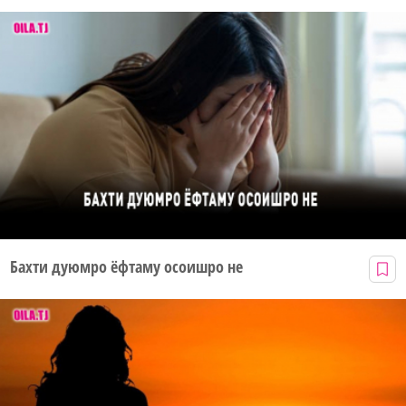
Бахти дуюмро ёфтаму осоишро не