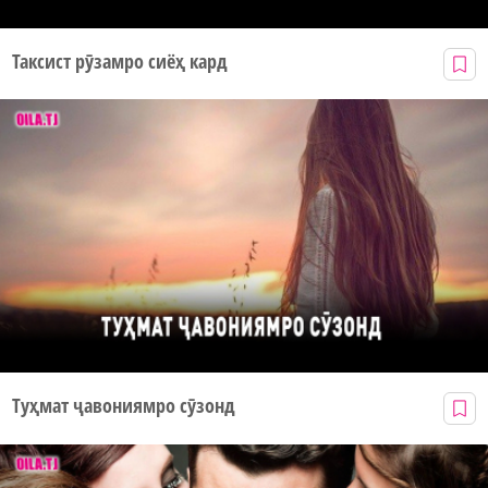
Таксист рӯзамро сиёҳ кард
Туҳмат ҷавониямро сӯзонд