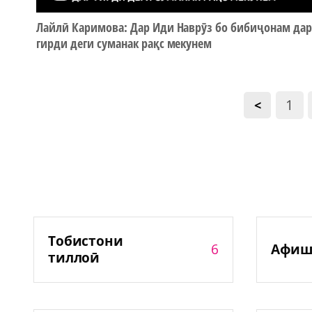
Лайлӣ Каримова: Дар Иди Наврӯз бо бибиҷонам да
гирди деги суманак рақс мекунем
1
<
Тобистони
6
Афиш
тиллоӣ