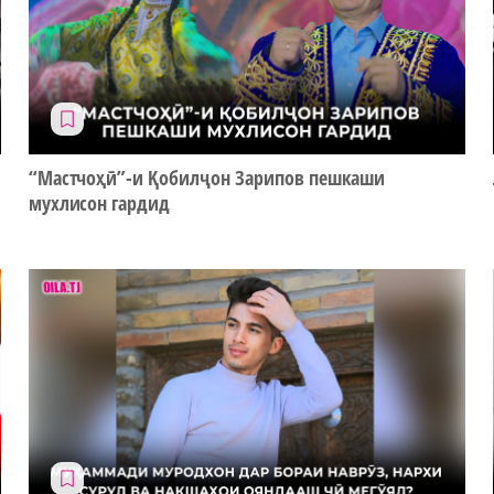
“Мастчоҳӣ”-и Қобилҷон Зарипов пешкаши
мухлисон гардид