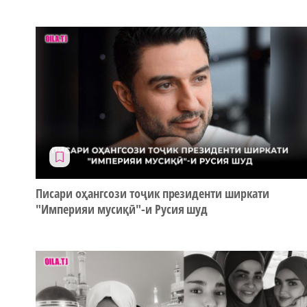
Писари оҳангсози тоҷик президенти ширкати
"Империяи мусиқӣ"-и Русия шуд