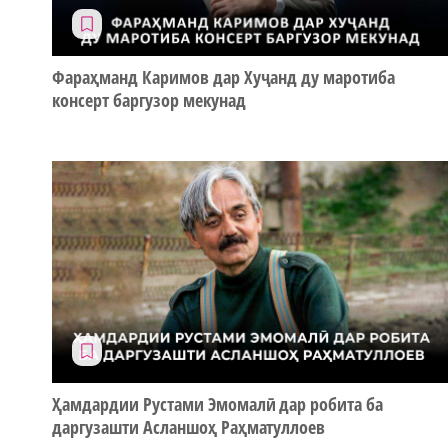
Фараҳманд Каримов дар Хуҷанд ду маротиба
консерт баргузор мекунад
Ҳамдардии Рустами Эмомалӣ дар робита ба
даргузашти Асланшоҳ Раҳматуллоев