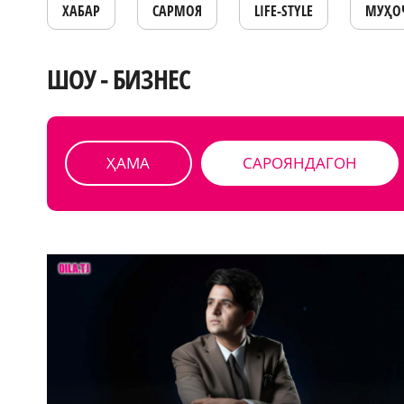
ХАБАР
САРМОЯ
LIFE-STYLE
МУҲО
ШОУ - БИЗНЕС
ҲАМА
САРОЯНДАГОН