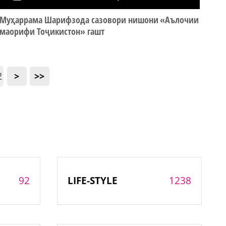
Муҳаррама Шарифзода сазовори нишони «Аълочии
маорифи Тоҷикистон» гашт
2
>
>>
92
1238
LIFE-STYLE