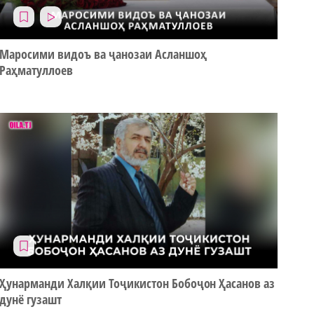
Маросими видоъ ва ҷанозаи Асланшоҳ
Раҳматуллоев
Ҳунарманди Халқии Тоҷикистон Бобоҷон Ҳасанов аз
дунё гузашт