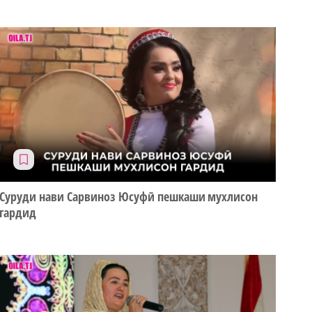
Суруди нави Сарвиноз Юсуфӣ пешкаши мухлисон
гардид