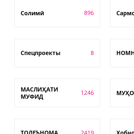
896
Солимӣ
Сарм
8
Спецпроекты
НОМ
МАСЛИҲАТИ
1246
МУҲО
МУФИД
2419
ТОЛЕЪНОМА
Хобн