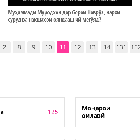
р
Муҳаммади Муродхон дар бораи Наврӯз, нархи
суруд ва нақшаҳои ояндааш чӣ мегӯяд?
2
8
9
10
11
12
13
14
131
13
Моҷарои
125
а
оилавӣ