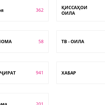
ҚИССАҲОИ
362
оя
ОИЛА
58
НОМА
ТВ - ОИЛА
941
ҶИРАТ
ХАБАР
201
ома