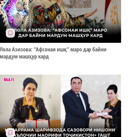
Лола Азизова: “Афсонаи ишқ” маро дар байни
мардум машҳур кард