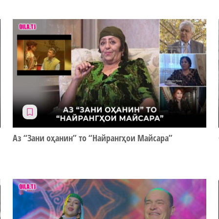
Аз “Зани оҳанин” то “Найрангҳои Майсара”