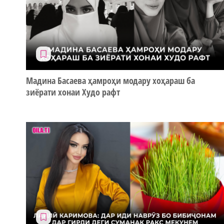
Мадина Басаева ҳамроҳи модару хоҳараш ба
зиёрати хонаи Худо рафт