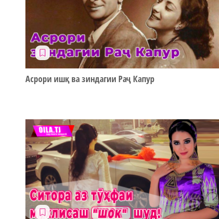
Асрори ишқ ва зиндагии Раҷ Капур