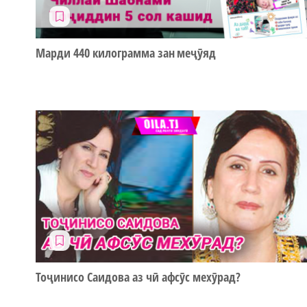
Марди 440 килограмма зан меҷӯяд
Тоҷинисо Саидова аз чӣ афсӯс мехӯрад?