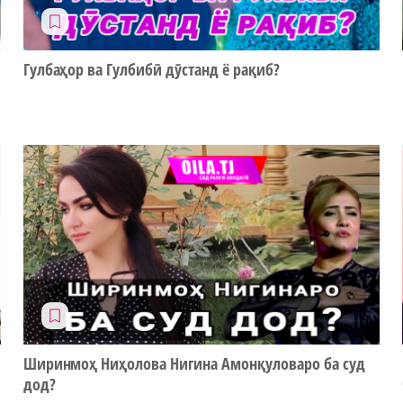
Гулбаҳор ва Гулбибӣ дӯстанд ё рақиб?
Ширинмоҳ Ниҳолова Нигина Амонқуловаро ба суд
дод?