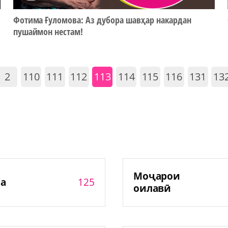
Фотима Ғуломова: Аз дубора шавҳар накардан
пушаймон нестам!
2
110
111
112
113
114
115
116
131
13
Моҷарои
125
а
оилавӣ