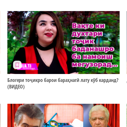
Блогери тоҷикро барои бараҳнагӣ лату кӯб карданд?
(ВИДЕО)