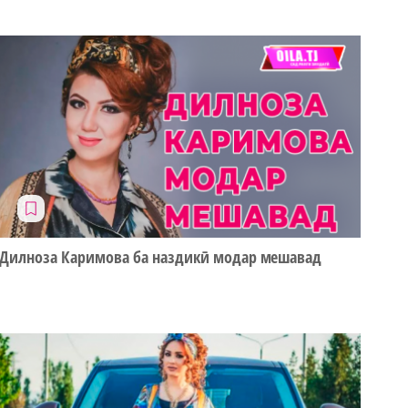
Дилноза Каримова ба наздикӣ модар мешавад