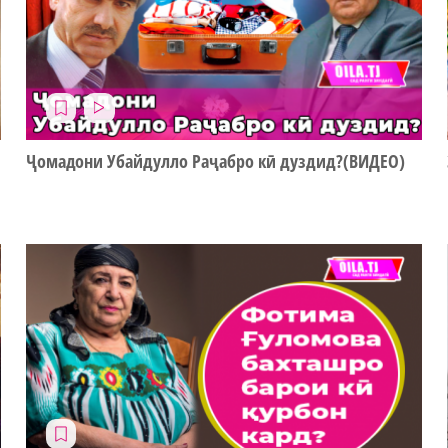
Ҷомадони Убайдулло Раҷабро кӣ дуздид?(ВИДЕО)