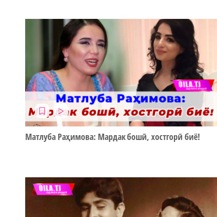
Матлуба Раҳимова: Мардак бошӣ, хостгорӣ биё!