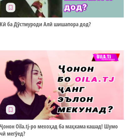
Кӣ ба Дӯстмуроди Алӣ шишапора дод?
Ҷонон Oila.tj-ро мехоҳад ба маҳкама кашад! Шумо
чӣ мегӯед?