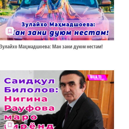
Зулайхо Маҳмадшоева: Ман зани дуюм нестам!