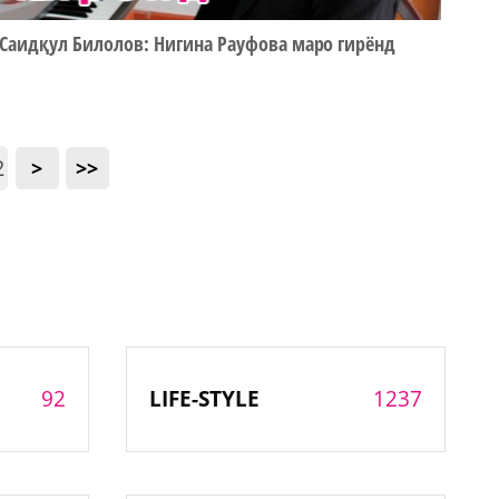
Саидқул Билолов: Нигина Рауфова маро гирёнд
2
>
>>
92
1237
LIFE-STYLE