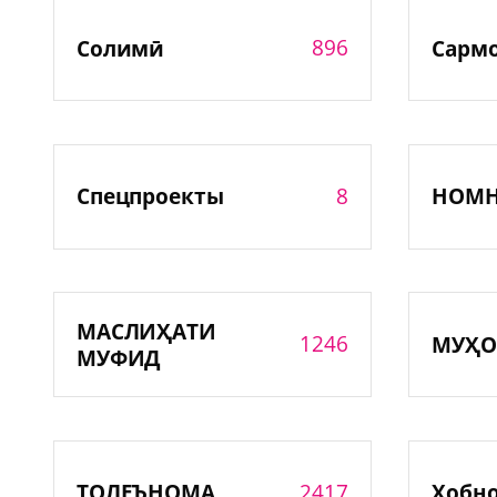
896
Солимӣ
Сарм
8
Спецпроекты
НОМ
МАСЛИҲАТИ
1246
МУҲО
МУФИД
2417
ТОЛЕЪНОМА
Хобн