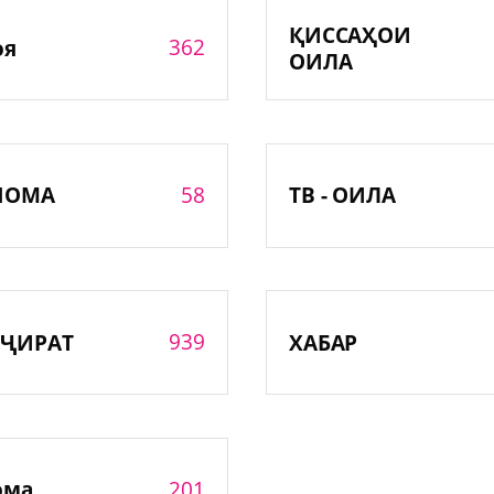
ҚИССАҲОИ
362
оя
ОИЛА
58
НОМА
ТВ - ОИЛА
939
ҶИРАТ
ХАБАР
201
ома