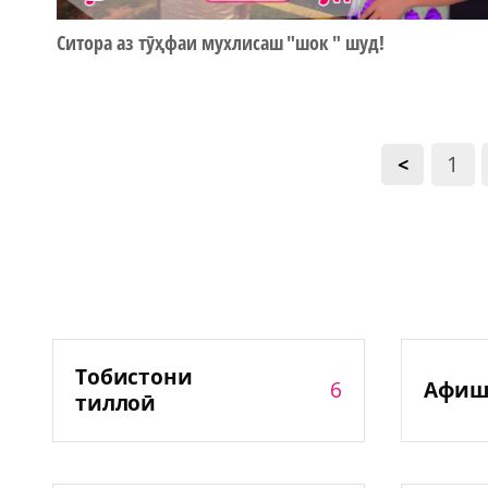
Ситора аз тӯҳфаи мухлисаш "шок " шуд!
1
<
Тобистони
6
Афиш
тиллоӣ