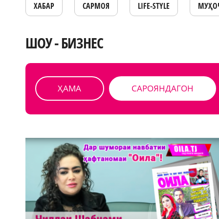
ХАБАР
САРМОЯ
LIFE-STYLE
МУҲО
ШОУ - БИЗНЕС
ҲАМА
САРОЯНДАГОН