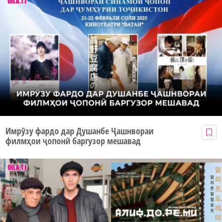
Имрӯзу фардо дар Душанбе Ҷашнвораи
филмҳои ҷопонӣ баргузор мешавад