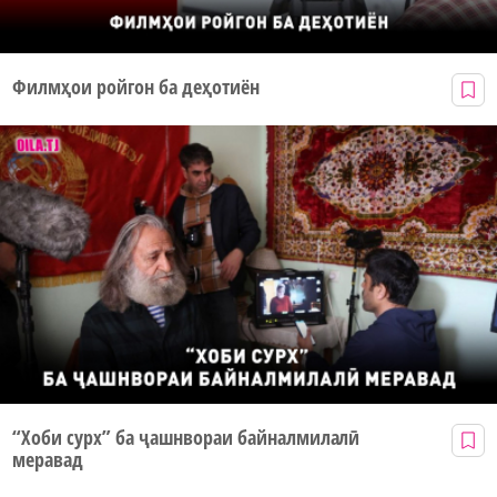
Филмҳои ройгон ба деҳотиён
“Хоби сурх” ба ҷашнвораи байналмилалӣ
меравад