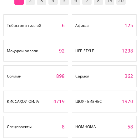
1
2
3
4
5
6
7
8
19
20
6
125
Тобистони тиллоӣ
Афиша
92
1238
Моҷарои оилавӣ
LIFE-STYLE
898
362
Солимӣ
Сармоя
4719
1970
ҚИССАҲОИ ОИЛА
ШОУ - БИЗНЕС
8
58
Спецпроекты
НОМНОМА