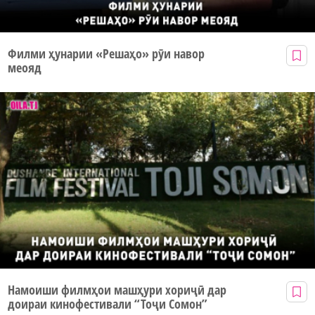
Филми ҳунарии «Решаҳо» рӯи навор
меояд
Намоиши филмҳои машҳури хориҷӣ дар
доираи кинофестивали “Тоҷи Сомон”