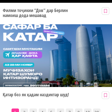
Филми тоҷикии “Дов” дар Берлин
намоиш дода мешавад
Қатар боз як қадам наздиктар шуд!