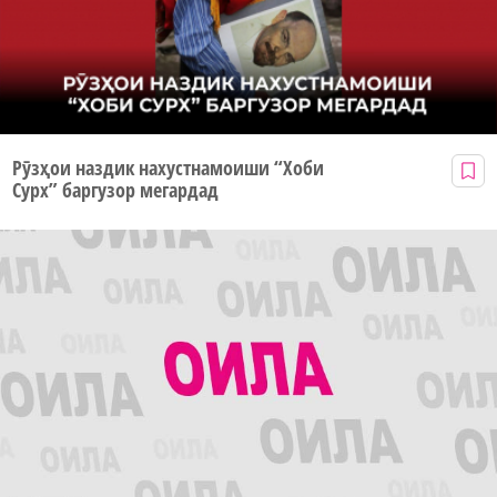
Рӯзҳои наздик нахустнамоиши “Хоби
Сурх” баргузор мегардад