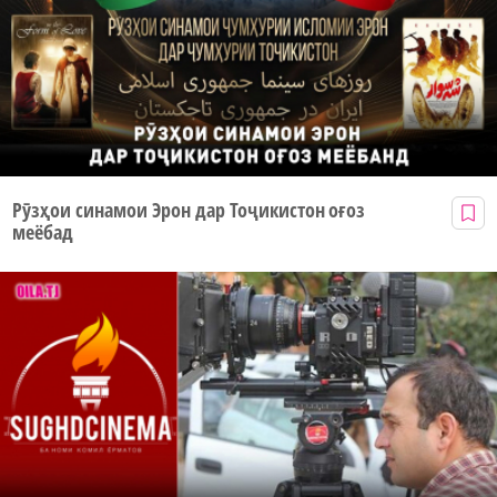
Рӯзҳои синамои Эрон дар Тоҷикистон оғоз
меёбад