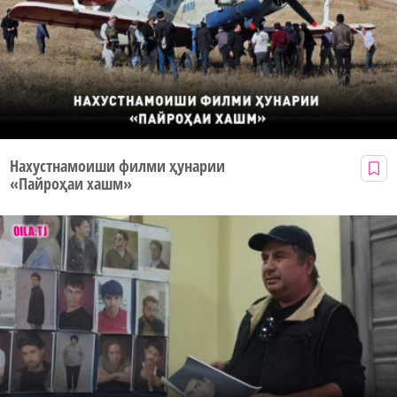
Нахустнамоиши филми ҳунарии
«Пайроҳаи хашм»