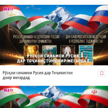
Рӯзҳои синамои Русия дар Тоҷикистон
доир мегардад