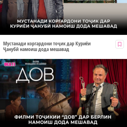
Мустанади коргардони тоҷик дар Куриёи
Ҷанубӣ намоиш дода мешавад