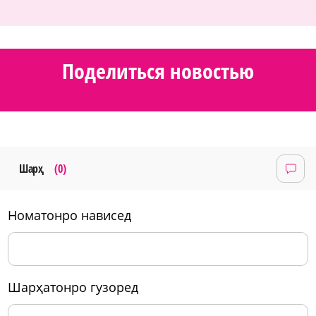
Поделиться новостью
Шарҳ
(0)
номатонро нависед
шарҳатонро гузоред