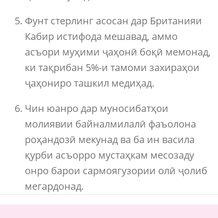
Фунт стерлинг асосан дар Британияи
Кабир истифода мешавад, аммо
асъори муҳими ҷаҳонӣ боқӣ мемонад,
ки тақрибан 5%-и тамоми захираҳои
ҷаҳониро ташкил медиҳад.
Чин юанро дар муносибатҳои
молиявии байналмилалӣ фаъолона
роҳандозӣ мекунад ва ба ин васила
қурби асъорро мустаҳкам месозаду
онро барои сармоягузории олӣ ҷолиб
мегардонад.