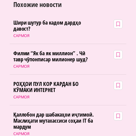
Похожие новости
Шири шутур ба кадом дардҳо
давост?
САРМОЯ
Филми “Як ба як миллион” . Чӣ
тавр чӯпонписар милионер шуд?
САРМОЯ
РОҲҲОИ ПУЛ КОР КАРДАН БО
КӮМАКИ ИНТЕРНЕТ
САРМОЯ
Қаллобон дар шабакаҳои иҷтимоӣ.
Маслиҳати мутахассиси соҳаи IT ба
мардум
САРМОЯ