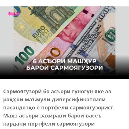
Сармоягузорӣ бо асъори гуногун яке аз
роҳҳои маъмули диверсификатсияи
пасандозҳо ё портфели сармоягузорист.
Маҳз асъори захиравӣ барои васеъ
кардани портфели сармоягузорӣ