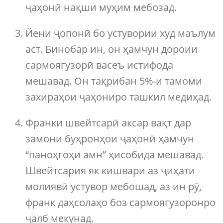
ҷаҳонӣ нақши муҳим мебозад.
Йени ҷопонӣ бо устувории худ маълум
аст. Бинобар ин, он ҳамчун дороии
сармоягузорӣ васеъ истифода
мешавад. Он тақрибан 5%-и тамоми
захираҳои ҷаҳониро ташкил медиҳад.
Франки швейтсарӣ аксар вақт дар
замони буҳронҳои ҷаҳонӣ ҳамчун
“паноҳгоҳи амн” ҳисобида мешавад.
Швейтсария як кишвари аз ҷиҳати
молиявӣ устувор мебошад, аз ин рӯ,
франк даҳсолаҳо боз сармоягузоронро
ҷалб мекунад.