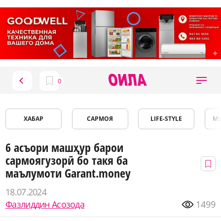
ХАБАР
САРМОЯ
LIFE-STYLE
М
6 асъори машҳур барои
сармоягузорӣ бо такя ба
маълумоти Garant.money
18.07.2024
Фазлиддин Асозода
1499