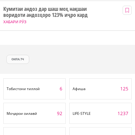
Кумитаи андоз дар шаш моҳ нақшаи
воридоти андозҳоро 123% иҷро кард
ХАБАРИ РӮЗ
ОИЛА.ТЧ
6
125
Тобистони тиллоӣ
Афиша
92
1237
Моҷарои оилавӣ
LIFE-STYLE