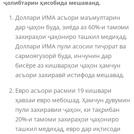
ҷолибтарин ҳисобида мешаванд.
Доллари ИМА асъори маъмултарин
дар ҷаҳон буда, зиёда аз 60%-и тамоми
захираҳои ҷаҳониро ташкил медиҳад.
Доллари ИМА пули асосии тиҷорат ва
сармоягузорӣ буда, инчунин дар
бисёре аз кишварҳои ҷаҳон ҳамчун
асъори захиравӣ истифода мешавад.
Евро асъори расмии 19 кишвари
ҳавзаи евро мебошад. Ҳамчун дувумин
пули захиравии ҷаҳон, ки тақрибан
20%-и тамоми захираҳои ҷаҳониро
ташкил медиҳад, евро дар иқтисоди