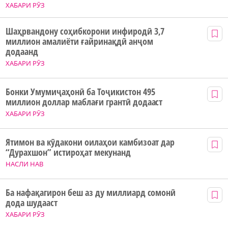
ХАБАРИ РӮЗ
Шаҳрвандону соҳибкорони инфиродӣ 3,7
миллион амалиёти ғайринақдӣ анҷом
додаанд
ХАБАРИ РӮЗ
Бонки Умумиҷаҳонӣ ба Тоҷикистон 495
миллион доллар маблағи грантӣ додааст
ХАБАРИ РӮЗ
Ятимон ва кӯдакони оилаҳои камбизоат дар
“Дурахшон” истироҳат мекунанд
НАСЛИ НАВ
Ба нафақагирон беш аз ду миллиард сомонӣ
дода шудааст
ХАБАРИ РӮЗ