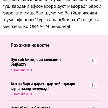
гӯш кардани афсонаҳоро дӯст медоред? Барои
фароғати имшабаи шумо мо ба гӯши якояки
шумо афсонаи "Гург ва харгӯшчаҳо"-ро қисса
месозем. Бо ОИЛА-ТЧ бимонед!
Похожие новости
Пул хоб бинӣ, бой мешавӣ ё
бадбахт?
ХОБИ ШИРИН
Асп ва барги дарахт дар хоб одамро
сарватманд мекунад!
ХОБИ ШИРИН
Имшаб чӣ хоб дидед?