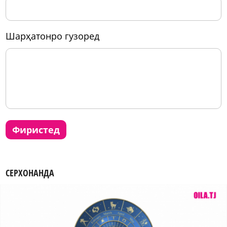
шарҳатонро гузоред
фиристед
СЕРХОНАНДА