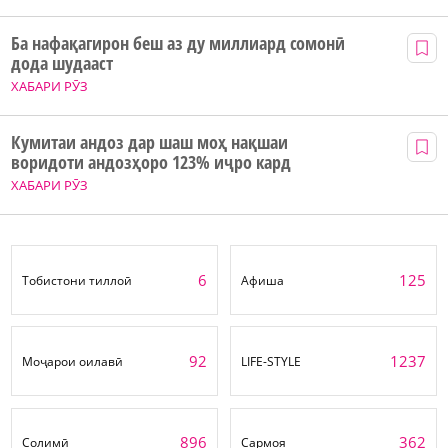
Ба нафақагирон беш аз ду миллиард сомонӣ
дода шудааст
ХАБАРИ РӮЗ
Кумитаи андоз дар шаш моҳ нақшаи
воридоти андозҳоро 123% иҷро кард
ХАБАРИ РӮЗ
6
125
Тобистони тиллоӣ
Афиша
92
1237
Моҷарои оилавӣ
LIFE-STYLE
896
362
Солимӣ
Сармоя