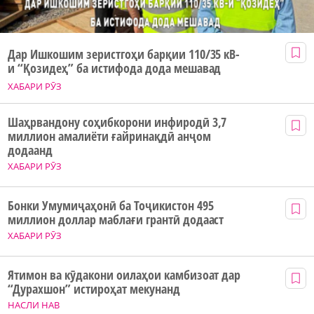
Дар Ишкошим зеристгоҳи барқии 110/35 кВ-
и “Қозидеҳ” ба истифода дода мешавад
ХАБАРИ РӮЗ
Шаҳрвандону соҳибкорони инфиродӣ 3,7
миллион амалиёти ғайринақдӣ анҷом
додаанд
ХАБАРИ РӮЗ
Бонки Умумиҷаҳонӣ ба Тоҷикистон 495
миллион доллар маблағи грантӣ додааст
ХАБАРИ РӮЗ
Ятимон ва кӯдакони оилаҳои камбизоат дар
“Дурахшон” истироҳат мекунанд
НАСЛИ НАВ