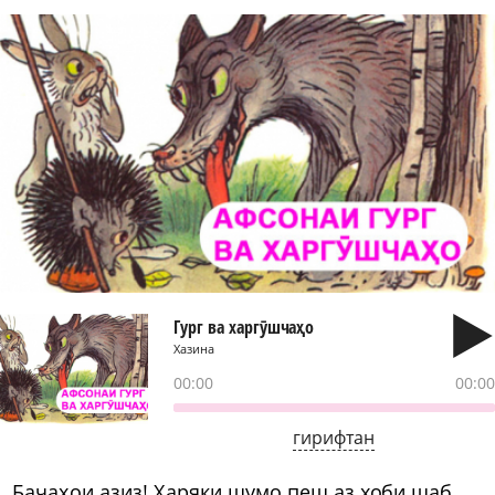
Гург ва харгӯшчаҳо
Хазина
00:00
00:00
гирифтан
Бачаҳои азиз! Ҳаряки шумо пеш аз хоби шаб