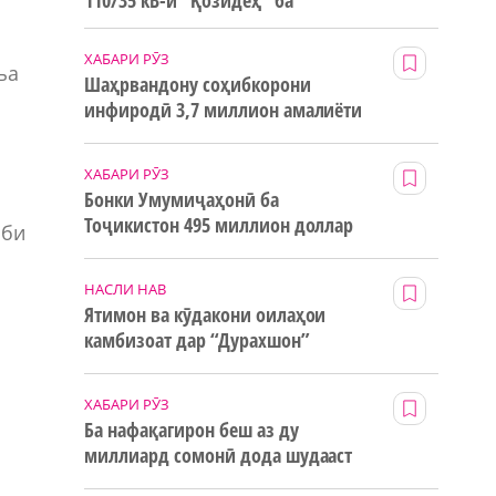
110/35 кВ-и “Қозидеҳ” ба
истифода дода мешавад
ХАБАРИ РӮЗ
ња
Шаҳрвандону соҳибкорони
инфиродӣ 3,7 миллион амалиёти
и
ғайринақдӣ анҷом додаанд
ХАБАРИ РӮЗ
Бонки Умумиҷаҳонӣ ба
Тоҷикистон 495 миллион доллар
иби
маблағи грантӣ додааст
НАСЛИ НАВ
Ятимон ва кӯдакони оилаҳои
камбизоат дар “Дурахшон”
истироҳат мекунанд
ХАБАРИ РӮЗ
Ба нафақагирон беш аз ду
миллиард сомонӣ дода шудааст