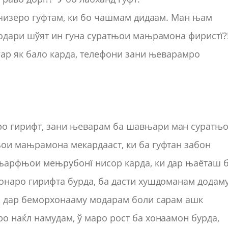
н чизеро гуфтам, ки бо чашмам дидаам. Ман њам
додари шўят ин гуна суратњои мањрамона фиристї?
гар як бало карда, телефони зани њеварамро
о гирифт, зани њеварам ба шавњари ман суратњ
ои мањрамона мекардааст, ки ба гуфтан забон
њарфњои мењрубонї нисор карда, ки дар њаёташ 
онаро гирифта бурда, ба дасти хушдоманам додам
м, дар беморхонааму модарам боли сарам ашк
о наќл намудам, ў маро рост ба хонаамон бурда,