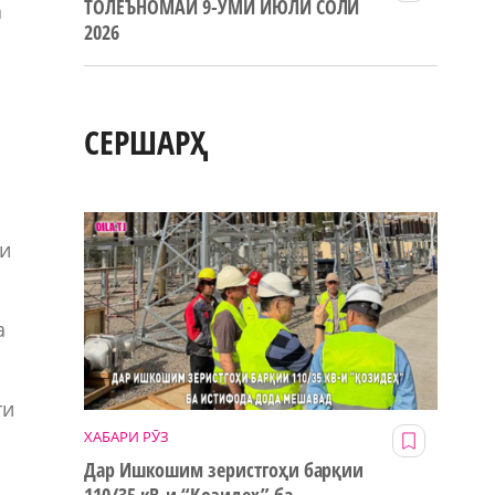
ТОЛЕЪНОМАИ 9-УМИ ИЮЛИ СОЛИ
а
2026
СЕРШАРҲ
ди
а
ти
ХАБАРИ РӮЗ
Дар Ишкошим зеристгоҳи барқии