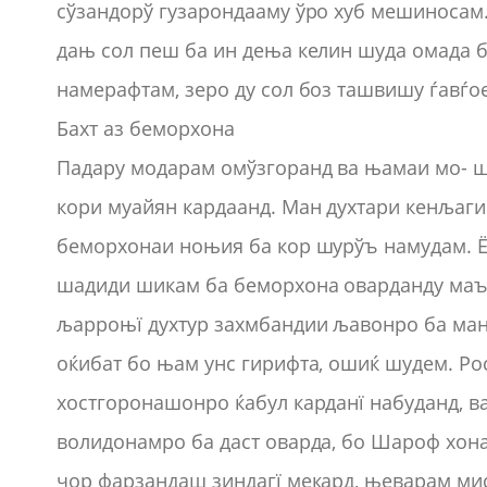
сўзандорў гузарондааму ўро хуб мешиносам
дањ сол пеш ба ин дења келин шуда омада
намерафтам, зеро ду сол боз ташвишу ѓавѓое
Бахт аз беморхона
Падару модарам омўзгоранд ва њамаи мо- 
кори муайян кардаанд. Ман духтари кенљаги
беморхонаи ноњия ба кор шурўъ намудам. 
шадиди шикам ба беморхона оварданду маъл
љарроњї духтур захмбандии љавонро ба ман 
оќибат бо њам унс гирифта, ошиќ шудем. Ро
хостгоронашонро ќабул карданї набуданд, в
волидонамро ба даст оварда, бо Шароф хон
чор фарзандаш зиндагї мекард, њеварам м