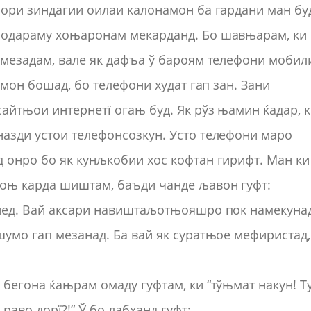
бори зиндагии оилаи калонамон ба гардани ман бу
модараму хоњаронам мекарданд. Бо шавњарам, ки
 мезадам, вале як дафъа ў бароям телефони мобил
амон бошад, бо телефони худат гап зан. Зани
айтњои интернетї огањ буд. Як рўз њамин ќадар, 
азди устои телефонсозкун. Усто телефони маро
 онро бо як кунљкобии хос кофтан гирифт. Ман ки
гоњ карда шиштам, баъди чанде љавон гуфт:
инед. Вай аксари навиштаљотњояшро пок намекуна
шумо гап мезанад. Ба вай як суратњое мефиристад,
бегона ќањрам омаду гуфтам, ки “тўњмат накун! Ту
раво дорї?!” Ў бо лабханд гуфт: