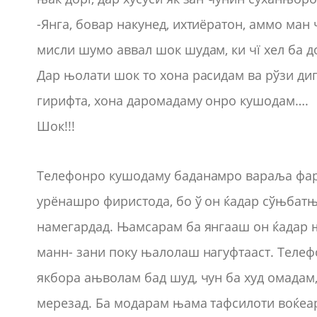
-Янга, бовар накунед, ихтиёратон, аммо ма
мисли шумо аввал шок шудам, ки чї хел ба 
Дар њолати шок то хона расидам ва рўзи ди
гирифта, хона даромадаму онро кушодам….
Шок!!!
Телефонро кушодаму баданамро вараља фар
урёнашро фиристода, бо ў он ќадар сўњбатњ
намегардад. Њамсарам ба янгааш он ќадар 
манн- зани поку њалолаш нагуфтааст. Телеф
якбора ањволам бад шуд, чун ба худ омада
мерезад. Ба модарам њама тафсилоти воќеар