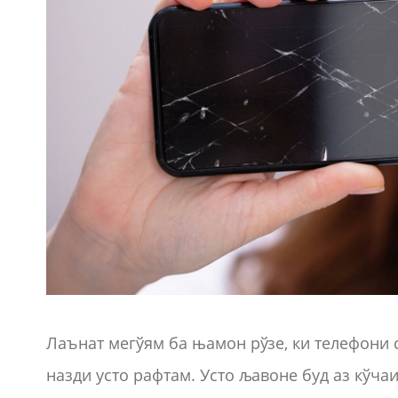
Лаънат мегўям ба њамон рўзе, ки телефони
назди усто рафтам. Усто љавоне буд аз кўч