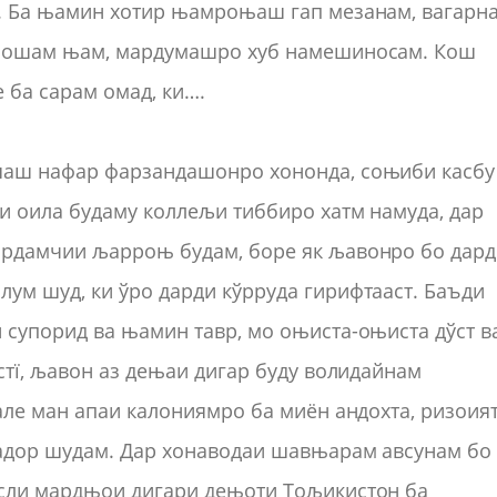
. Ба њамин хотир њамроњаш гап мезанам, вагарн
 бошам њам, мардумашро хуб намешиносам. Кош
 ба сарам омад, ки….
шаш нафар фарзандашонро хононда, соњиби касбу
и оила будаму коллељи тиббиро хатм намуда, дар
Ёрдамчии љарроњ будам, боре як љавонро бо дар
ум шуд, ки ўро дарди кўрруда гирифтааст. Баъди
супорид ва њамин тавр, мо оњиста-оњиста дўст в
стї, љавон аз дењаи дигар буду волидайнам
але ман апаи калониямро ба миён андохта, ризоия
адор шудам. Дар хонаводаи шавњарам авсунам бо
исли мардњои дигари дењоти Тољикистон ба