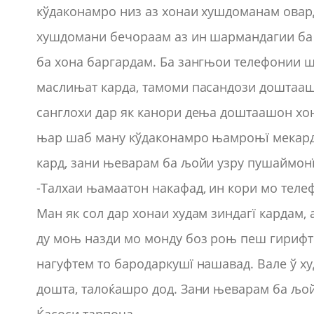
кўдаконамро низ аз хонаи хушдоманам овар
хушдомани бечораам аз ин шармандагии ба 
ба хона баргардам. Ба зангњои телефонии
маслињат карда, тамоми пасандози доштааш
санглохи дар як канори дења доштаашон хон
њар шаб ману кўдаконамро њамроњї мекард
кард, зани њеварам ба љойи узру пушаймонї
-Талхаи њамаатон накафад, ин кори мо телеф
Ман як сол дар хонаи худам зиндагї кардам,
ду моњ назди мо монду боз роњ пеш гирифт 
нагуфтем то бародаркушї нашавад. Вале ў 
дошта, талоќашро дод. Зани њеварам ба љой
Ќасоси тарпоча