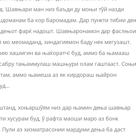
д. Шавњари ман низ баъди ду моњи тўй назди
ушдоманам ба кор баромадам. Дар пункти тибии де
ни дењот фарќ надошт. Шавњаронамон дар фаслњо
 мо меомаданд, зиндагиямон баду нек мегузашт.
абию хашмгин ва њаќоратчї буд, аммо ба њамааш
бо сабру тањаммулаш машњури олам гаштааст. Соњ
оштам, аммо њамеша аз як кирдораш њайрон
буд…
доштанд, хоњаршўям низ дар њамин дења шавњар
ти хусурам буд, ў рафта маоши маро аз бонк
д. Пули аз хизматрасонии мардуми дења ба даст