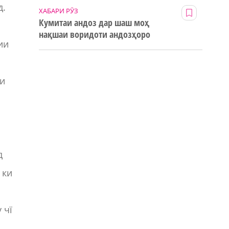
д.
ХАБАРИ РӮЗ
Кумитаи андоз дар шаш моҳ
нақшаи воридоти андозҳоро
ии
123% иҷро кард
ки
д
 ки
 чї