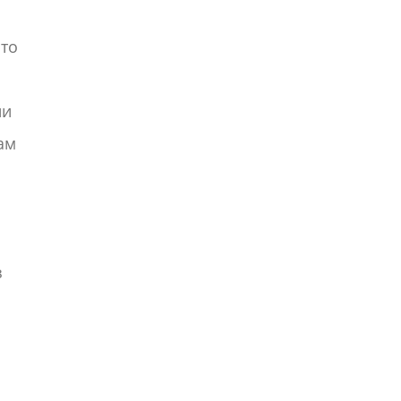
 то
ни
ам
з