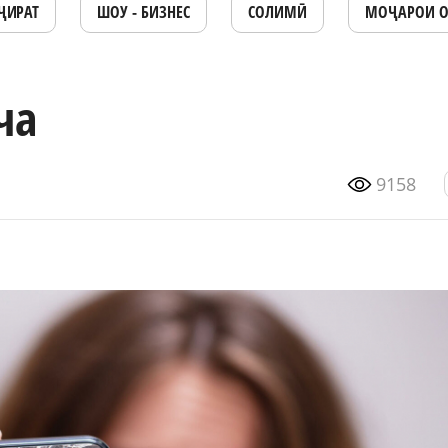
ҶИРАТ
ШОУ - БИЗНЕС
СОЛИМӢ
МОҶАРОИ 
ча
9158