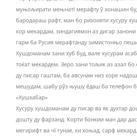
муњољирати мењнатї мерафту ў хонашин бу
бародараш рафт, ман бо ризоияти хусуру х
кор мекардам, зиндагиямон аз дигар зано
гарм ба Русия мерафтанду зимистонњо пеши
Хушдоманам зани хуб буд, вале хусурам ас
тоќат мекардем. Зеро зани тољик аз азал 
ду писар гаштам, ба авсунам низ коре над
мешудам, шабу рўз њушу ёдаш ба телефон 
«Хушхабар»
Хусуру хушдоманам ду писар ва як духтар 
дошту ду фарзанд. Корти бонкии ман дар дас
мегирифт ва чї гунае, ки хоњад, сарф мекар