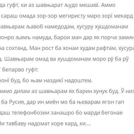
да гуфт, ки аз шавњарат људо мешавї. Аммо
сараш омада зор-зор мегиристу маро зорї мекард
 шавњарам љавоб намедодам, хусуру хушдоманам
онро љамъ намуда, барои ман дар як порча зами
а сохтанд. Ман рост ба хонаи худам рафтам, хусур
. Шавњарам омад ва хушдоманам моро рӯ ба рў
 бепарво гуфт:
онї буд, бо њам наздикї надоштем.
 аммо дилам аз шавњарам ях барин хунук буд. Ў ни
ба Русия, дар ин миён мо ба њеварам ягон гап
худаш телефонбозии занашро бо марди бегонае
и тавбаву надомат коре кард, ки….