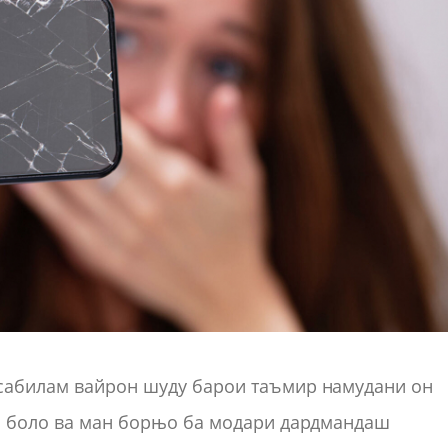
 сабилам вайрон шуду барои таъмир намудани он
аи боло ва ман борњо ба модари дардмандаш