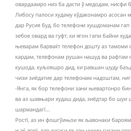
овардаамро низ ба дасти ў медодам, нисфи 
Либосу палоси худаму кўдаконамро асосан 
дар Русия буд, бо телефони хушдоманам гап
зебое овард ва гуфт, ки ягон гапи байни худ
њеварам барваќт телефон дошту аз тамоми с
кардам, телефонам рушан нашуд ва рафтам н
кушода, куљояшро дид, ки равшан шуду баъд
чизи зиёдатие дар телефонам надоштам, ни
-Янга, як бор телефони зани њевартонро б
ва аз шавњари худаш дида, зиёдтар бо шуи 
шармандагї...
Ростї, аз ин фошгўињои як љавонаки бароям 
њаќ дорї, дар хусуси як зан чунин суханњоро 