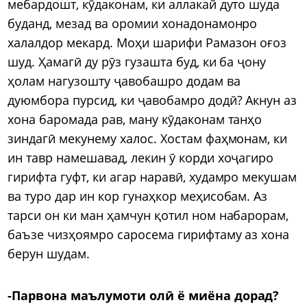
мебардошт, кӯдаконам, ки аллакай дуто шуда
буданд, мезад ва оромии хонадонамонро
халалдор мекард. Моҳи шарифи Рамазон оғоз
шуд. Ҳамагӣ ду рӯз гузашта буд, ки ба ҷону
ҳолам нагузошту ҷавобашро додам ва
дуюмбора пурсид, ки ҷавобамро додӣ? Акнун аз
хона баромада рав, ману кӯдаконам танҳо
зиндагӣ мекунему халос. Хостам фаҳмонам, ки
ин тавр намешавад, лекин ӯ корди хоҷагиро
гирифта гуфт, ки агар наравӣ, худамро мекушам
ва туро дар ин кор гунаҳкор меҳисобам. Аз
тарси он ки ман ҳамчун қотил ном набарорам,
баъзе чизҳоямро саросема гирифтаму аз хона
берун шудам.
-Парвона маълумоти олӣ ё миёна дорад?