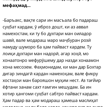
мефаҳмад...
-Баръакс, вақте сари ин масъала бо падараш
суҳбат кардам, ӯ иброз дошт, ки аз аввал
намехостам, ки ту бо духтари ман оиладор
шавӣ, вале модараш маро маҷбуран розӣ
намуду шуморо ба ҳам пайваст кардем. Ту
лоиқи духтари ман надорӣ, агар хоҳӣ, мо
хонаатонро мефурӯшему дар назди хонаамон
хона месозем. Фаҳмонидам, ки ман дар Бохтар
дигар зиндагӣ кардан намехоҳам, вале фикру
хостаҳои ман барояшон муҳим нест. Аз тағйир
ёфтани занам сахт ғамгин мешудам. Ба ин
хотир ҳангоми суҳбат сабтро пайваст кардам.
Ҳам падар ва ҳам модараш ҳамеша маслиҳат
медоданд, ки як бало карда, хонаро гир ва онро