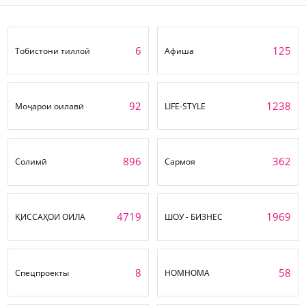
6
125
Тобистони тиллоӣ
Афиша
92
1238
Моҷарои оилавӣ
LIFE-STYLE
896
362
Солимӣ
Сармоя
4719
1969
ҚИССАҲОИ ОИЛА
ШОУ - БИЗНЕС
8
58
Спецпроекты
НОМНОМА