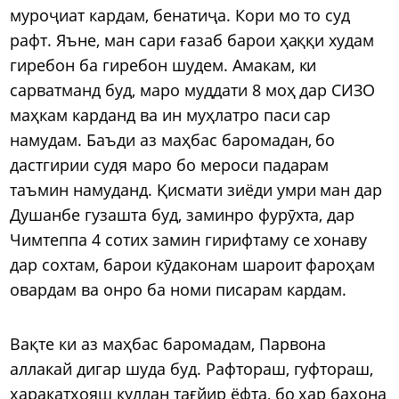
муроҷиат кардам, бенатиҷа. Кори мо то суд
рафт. Яъне, ман сари ғазаб барои ҳаққи худам
гиребон ба гиребон шудем. Амакам, ки
сарватманд буд, маро муддати 8 моҳ дар СИЗО
маҳкам карданд ва ин муҳлатро паси сар
намудам. Баъди аз маҳбас баромадан, бо
дастгирии судя маро бо мероси падарам
таъмин намуданд. Қисмати зиёди умри ман дар
Душанбе гузашта буд, заминро фурӯхта, дар
Чимтеппа 4 сотих замин гирифтаму се хонаву
дар сохтам, барои кӯдаконам шароит фароҳам
овардам ва онро ба номи писарам кардам.
Вақте ки аз маҳбас баромадам, Парвона
аллакай дигар шуда буд. Рафтораш, гуфтораш,
ҳаракатҳояш куллан тағйир ёфта, бо ҳар баҳона