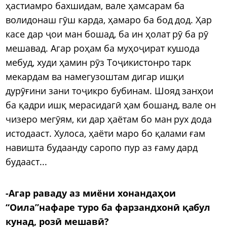
ҳастиамро бахшидам, вале ҳамсарам ба
волидонаш гӯш карда, ҳамаро ба бод дод. Ҳар
касе дар ҷои ман бошад, ба ин ҳолат рӯ ба рӯ
мешавад. Агар роҳам ба муҳоҷират кушода
мебуд, худи ҳамин рӯз Тоҷикистонро тарк
мекардам ва намегузоштам дигар ишқи
дурӯғини зани тоҷикро бубинам. Шояд занҳои
ба қадри ишқ мерасидагӣ ҳам бошанд, вале он
чизеро мегӯям, ки дар ҳаётам бо ман рух дода
истодааст. Хулоса, ҳаёти маро бо қалами ғам
навишта будаанду саропо пур аз ғаму дард
будааст...
-Агар раваду аз миёни хонандаҳои
“Оила”нафаре туро ба фарзандхонӣ қабул
кунад, розӣ мешавӣ?