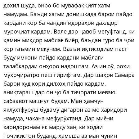
дохил шуда, онро бо мувафаққият хатм
намудам. Баъди хатми донишкада барои пайдо
кардани кор ба чандин идораҳои дахлдор
муроҷиат кардам. Вале дар ҷавоб мегуфтанд, ки
ҳамин миқдор маблағ биёр, баъдан туро ба ҷои
кор таъмин мекунем. Вазъи иқтисодиам паст
буду имкони пайдо кардани маблағи
талабкардаи онҳоро надоштам. Аз ин рӯ, роҳи
муҳоҷиратро пеш гирифтам. Дар шаҳри Самара
барои худ кори дилхоҳ пайдо кардам,
аниқтараш дар он ҷо ба тиҷорати меваю
сабзавот машғул будам. Ман ҳамчун
яклухтфурӯш будаму дигарон аз мо харидорӣ
намуда, чакана мефурӯхтанд. Дар миёни
харидоронам як марду зан, ки зодаи
Тоҷикистон буданд, ҳамеша аз ман чунин