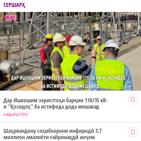
СЕРШАРҲ
Дар Ишкошим зеристгоҳи барқии 110/35 кВ-
и “Қозидеҳ” ба истифода дода мешавад
ХАБАРИ РӮЗ
Шаҳрвандону соҳибкорони инфиродӣ 3,7
миллион амалиёти ғайринақдӣ анҷом