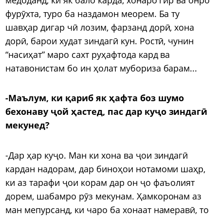
фурӯхта, туро ба наздамон меорем. Ба ту
шавҳар дигар чӣ лозим, фарзанд дорӣ, хона
дорӣ, барои худат зиндагӣ кун. Ростӣ, чунин
“насиҳат” маро сахт руҳафтода кард ва
натавонистам бо ин ҳолат мубориза барам...
-Маълум, ки қариб як ҳафта боз шумо
бехонаву ҷой ҳастед, пас дар куҷо зиндагӣ
мекунед?
-Дар ҳар куҷо. Ман ки хона ва ҷои зиндагӣ
кардан надорам, дар биноҳои нотамоми шаҳр,
ки аз тарафи ҷои корам дар он ҷо фаъолият
дорем, шабамро рӯз мекунам. Ҳамкоронам аз
ман мепурсанд, ки чаро ба хонаат намеравӣ, то