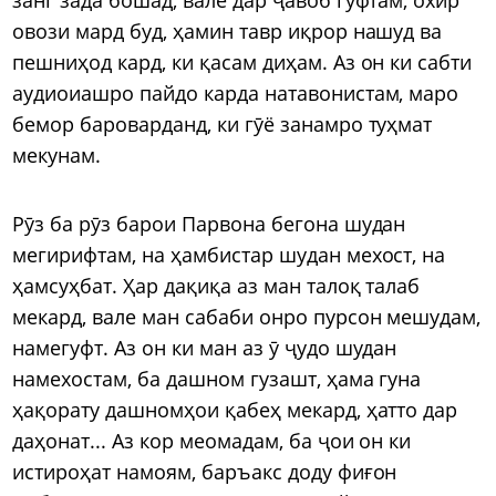
овози мард буд, ҳамин тавр иқрор нашуд ва
пешниҳод кард, ки қасам диҳам. Аз он ки сабти
аудиоиашро пайдо карда натавонистам, маро
бемор бароварданд, ки гӯё занамро туҳмат
мекунам.
Рӯз ба рӯз барои Парвона бегона шудан
мегирифтам, на ҳамбистар шудан мехост, на
ҳамсуҳбат. Ҳар дақиқа аз ман талоқ талаб
мекард, вале ман сабаби онро пурсон мешудам,
намегуфт. Аз он ки ман аз ӯ ҷудо шудан
намехостам, ба дашном гузашт, ҳама гуна
ҳақорату дашномҳои қабеҳ мекард, ҳатто дар
даҳонат... Аз кор меомадам, ба ҷои он ки
истироҳат намоям, баръакс доду фиғон