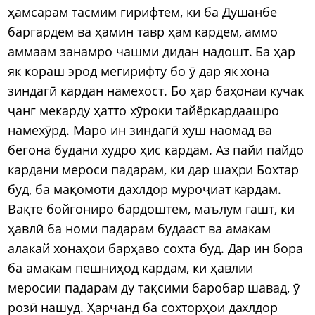
ҳамсарам тасмим гирифтем, ки ба Душанбе
баргардем ва ҳамин тавр ҳам кардем, аммо
аммаам занамро чашми дидан надошт. Ба ҳар
як кораш эрод мегирифту бо ӯ дар як хона
зиндагӣ кардан намехост. Бо ҳар баҳонаи кучак
ҷанг мекарду ҳатто хӯроки тайёркардаашро
намехӯрд. Маро ин зиндагӣ хуш наомад ва
бегона будани худро ҳис кардам. Аз пайи пайдо
кардани мероси падарам, ки дар шаҳри Бохтар
буд, ба мақомоти дахлдор муроҷиат кардам.
Вақте бойгониро бардоштем, маълум гашт, ки
ҳавлӣ ба номи падарам будааст ва амакам
алакай хонаҳои барҳаво сохта буд. Дар ин бора
ба амакам пешниҳод кардам, ки ҳавлии
меросии падарам ду тақсими баробар шавад, ӯ
розӣ нашуд. Ҳарчанд ба сохторҳои дахлдор