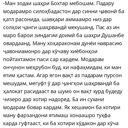
-Ман зодаи шаҳри Бохтар мебошам. Падару
модарамро силоҳбадастон дар синни ҷавонӣ ба
қатл расонида, шавҳари аммаамро низ дар
солҳои ҷанги шаҳрвандӣ мекушанд. Пас аз ин
маро барои зиндагии доимӣ ба шаҳри Душанбе
овардаанд. Ману хоҳараконам дунёи наврасию
ҷавониамонро дар кӯчаву хиёбонҳои
пойтахтамон паси сар кардем. Модарам
ончунон меҳрубон буд, ки нафаҳмидам, ки ман
ятим ҳастам. Агар ягон вақт аз падарам пурсон
мешудам, мегуфт ӯ дар ҷангҳои шаҳрвандӣ ба
ҳалокат расидааст ва шумо он вақт хурд будеду
чизеро дар хотир надоред. Ба ин сухани
модарам бовар кардам. Як хешамон ба хотири
ману фарзандони ятимаш хонаашро туҳфа
карда гуфтааст, ки ба хотири кӯдакон дар кӯча