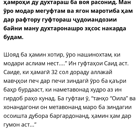
ҳамроҳи ду духтараш ба воя расонид. Ман
ӯро модар мегуфтам ва ягон маротиба ҳам
дар рафтору гуфтораш ҷудоиандозии
байни ману духтаронашро эҳсос накарда
будам.
Шояд ба ҳамин хотир, ӯро нашинохтам, ки
модари аслиам нест....” Ин гуфтаҳои Саид аст.
Саиде, ки ҳамагӣ 32 сол дораду аллакай
мавҷҳои печ дар печи зиндагӣ ӯро ба қаъри
баҳр бурдааст, ки наметавонад худро аз ин
гирдоб раҳо кунад. Ба гуфтаи ӯ, “танҳо “Оила” ва
хонандагони он метавонанд маро ба зиндагии
осоишта дубора баргардонанд, ҳамин ҳам дар
гумон аст...”