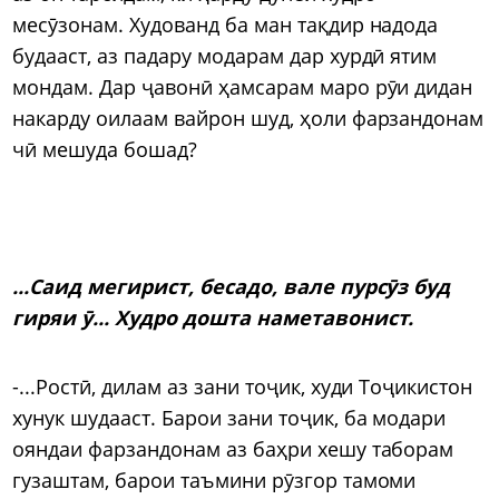
месӯзонам. Худованд ба ман тақдир надода
будааст, аз падару модарам дар хурдӣ ятим
мондам. Дар ҷавонӣ ҳамсарам маро рӯи дидан
накарду оилаам вайрон шуд, ҳоли фарзандонам
чӣ мешуда бошад?
...Саид мегирист, бесадо, вале пурсӯз буд
гиряи ӯ... Худро дошта наметавонист.
-...Ростӣ, дилам аз зани тоҷик, худи Тоҷикистон
хунук шудааст. Барои зани тоҷик, ба модари
ояндаи фарзандонам аз баҳри хешу таборам
гузаштам, барои таъмини рӯзгор тамоми