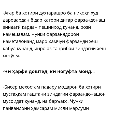
-Агар ба хотири духтарашро ба никоҳи худ
даровардан ё дар қатори дигар фарзандонаш
зиндагӣ кардан пешниҳод кунанд, розӣ
намешавам. Чунки фарзанддорон
наметавонанд маро ҳамчун фарзанди хеш
қабул кунанд, инро аз таҷрибаи зиндагии хеш
мегӯям.
-Чӣ ҳарфе доштед, ки ногуфта монд...
-Бисёр мехостам падару модарон ба хотири
мустаҳкам гаштани зиндагии фарзандонашон
мусоидат кунанд, на баръакс. Чунки
пайвандони ҳамсарам мисли мардуми