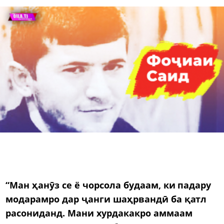
“Ман ҳанӯз се ё чорсола будаам, ки падару
модарамро дар ҷанги шаҳрвандӣ ба қатл
расониданд. Мани хурдакакро аммаам