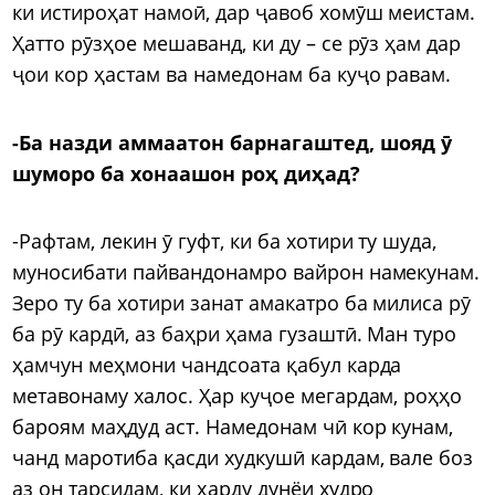
ки истироҳат намоӣ, дар ҷавоб хомӯш меистам.
Ҳатто рӯзҳое мешаванд, ки ду – се рӯз ҳам дар
ҷои кор ҳастам ва намедонам ба куҷо равам.
-Ба назди аммаатон барнагаштед, шояд ӯ
шуморо ба хонаашон роҳ диҳад?
-Рафтам, лекин ӯ гуфт, ки ба хотири ту шуда,
муносибати пайвандонамро вайрон намекунам.
Зеро ту ба хотири занат амакатро ба милиса рӯ
ба рӯ кардӣ, аз баҳри ҳама гузаштӣ. Ман туро
ҳамчун меҳмони чандсоата қабул карда
метавонаму халос. Ҳар куҷое мегардам, роҳҳо
бароям маҳдуд аст. Намедонам чӣ кор кунам,
чанд маротиба қасди худкушӣ кардам, вале боз
аз он тарсидам, ки ҳарду дунёи худро