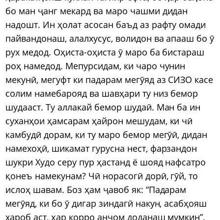
бо ман ҷанг мекард ва маро чашми дидан
надошт. Ин ҳолат асосан баъд аз рафту омади
пайвандонаш, алалхусус, волидон ва апааш бо ӯ
рух медод. Оҳиста-оҳиста ӯ маро ба бистараш
роҳ намедод. Мепурсидам, ки чаро чунин
мекунӣ, мегуфт ки падарам мегӯяд аз СИЗО касе
солим намебарояд ва шавҳари ту низ бемор
шудааст. Ту аллакай бемор шудаӣ. Ман ба ин
суханҳои ҳамсарам ҳайрон мешудам, ки чӣ
камбудӣ дорам, ки ту маро бемор мегӯӣ, дидан
намехоҳӣ, шикамат гурусна нест, фарзандон
шукри Худо серу пур ҳастанд ё шояд нафсатро
қонеъ намекунам? Чӣ норасогӣ дорӣ, гӯй, то
ислоҳ шавам. Боз ҳам ҷавоб як: “Падарам
мегӯяд, ки бо ӯ дигар зиндагӣ накун, асабҳояш
хароб аст, ҳар корро анҷом доданаш мумкин”.