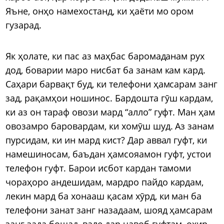
Яъне, онҳо намехостанд, ки ҳаёти мо ором
гузарад.
Як ҳолате, ки пас аз маҳбас баромаданам рух
дод, боварии маро нисбат ба занам кам кард.
Саҳари барвақт буд, ки телефони ҳамсарам занг
зад, рақамҳои ношинос. Бардошта гӯш кардам,
ки аз он тараф овози мард “алло” гуфт. Ман ҳам
овозамро баровардам, ки хомӯш шуд. Аз занам
пурсидам, ки ин мард кист? Дар аввал гуфт, ки
намешиносам, баъдан ҳамсояамон гуфт, устои
телефон гуфт. Барои исбот кардан тамоми
чораҳоро андешидам, мардро пайдо кардам,
лекин мард ба хонааш қасам хӯрд, ки ман ба
телефони занат занг назадаам, шояд ҳамсарам
занг зада бошад, вале дар ҷавоб гуфтам, охир