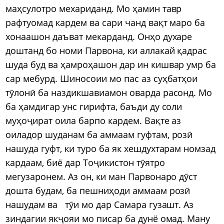
маҳсулотро мехариданд. Мо ҳамин тавр
рафтуомад кардем ва сари чанд вақт маро ба
хонаашон даъват мекарданд. Онҳо духаре
доштанд бо номи Парвона, ки аллакай қадрас
шуда буд ва ҳамроҳашон дар ин кишвар умр ба
сар мебурд. Шиносоии мо пас аз суҳбатҳои
тӯлонӣ ба наздикшавиамон оварда расонд. Мо
ба ҳамдигар унс гирифта, баъди ду соли
муҳоҷират оила барпо кардем. Вақте аз
оиладор шуданам ба аммаам гуфтам, розӣ
нашуда гуфт, ки туро ба як хешдухтарам номзад
кардаам, биё дар Тоҷикистон тӯятро
мегузаронем. Аз он, ки ман Парвонаро дӯст
дошта будам, ба пешниҳоди аммаам розӣ
нашудам ва тӯи мо дар Самара гузашт. Аз
зиндагии якҷояи мо писар ба дунё омад. Ману