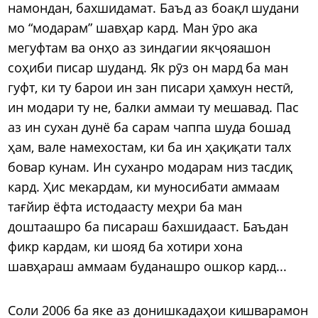
намондан, бахшидамат. Баъд аз боақл шудани
мо “модарам” шавҳар кард. Ман ӯро ака
мегуфтам ва онҳо аз зиндагии якҷояашон
соҳиби писар шуданд. Як рӯз он мард ба ман
гуфт, ки ту барои ин зан писари ҳамхун нестӣ,
ин модари ту не, балки аммаи ту мешавад. Пас
аз ин сухан дунё ба сарам чаппа шуда бошад
ҳам, вале намехостам, ки ба ин ҳақиқати талх
бовар кунам. Ин суханро модарам низ тасдиқ
кард. Ҳис мекардам, ки муносибати аммаам
тағйир ёфта истодаасту меҳри ба ман
доштаашро ба писараш бахшидааст. Баъдан
фикр кардам, ки шояд ба хотири хона
шавҳараш аммаам буданашро ошкор кард...
Соли 2006 ба яке аз донишкадаҳои кишварамон