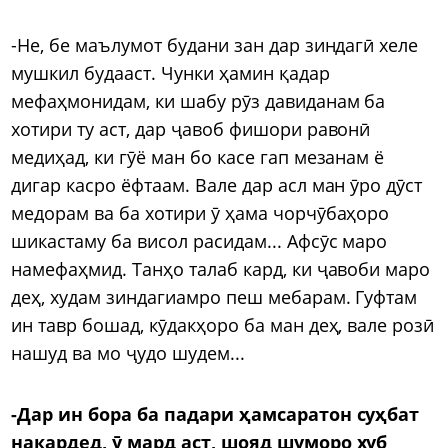
-Не, бе маълумот будани зан дар зиндагӣ хеле
мушкил будааст. Чунки ҳамин қадар
мефаҳмонидам, ки шабу рӯз давиданам ба
хотири ту аст, дар ҷавоб фишори равонӣ
медиҳад, ки гӯё ман бо касе гап мезанам ё
дигар касро ёфтаам. Вале дар асл ман ӯро дӯст
медорам ва ба хотири ӯ ҳама чорчӯбаҳоро
шикастаму ба висол расидам... Афсӯс маро
намефаҳмид. Танҳо талаб кард, ки ҷавоби маро
деҳ, худам зиндагиамро пеш мебарам. Гуфтам
ин тавр бошад, кӯдакҳоро ба ман деҳ, вале розӣ
нашуд ва мо ҷудо шудем...
-Дар ин бора ба падари ҳамсаратон суҳбат
накардед, ӯ мард аст, шояд шуморо хуб