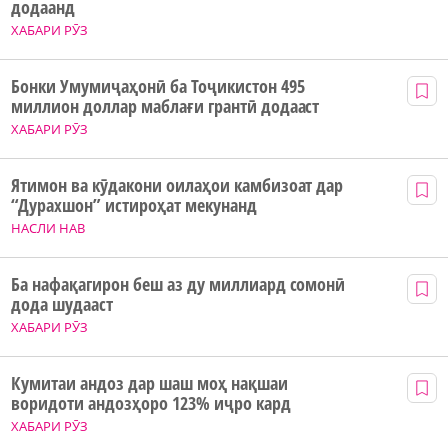
додаанд
ХАБАРИ РӮЗ
Бонки Умумиҷаҳонӣ ба Тоҷикистон 495
миллион доллар маблағи грантӣ додааст
ХАБАРИ РӮЗ
Ятимон ва кӯдакони оилаҳои камбизоат дар
“Дурахшон” истироҳат мекунанд
НАСЛИ НАВ
Ба нафақагирон беш аз ду миллиард сомонӣ
дода шудааст
ХАБАРИ РӮЗ
Кумитаи андоз дар шаш моҳ нақшаи
воридоти андозҳоро 123% иҷро кард
ХАБАРИ РӮЗ