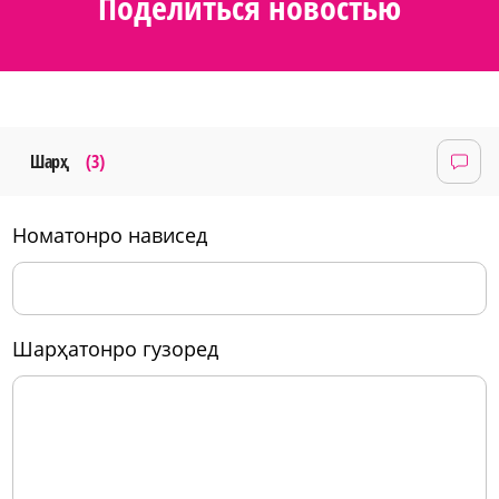
Поделиться новостью
Шарҳ
(3)
номатонро нависед
шарҳатонро гузоред