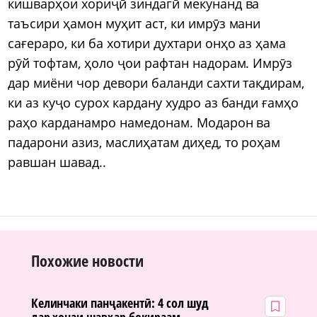
кишварҳои хориҷӣ зиндагӣ мекунанд ва
таъсири ҳамон муҳит аст, ки имрӯз мани
сағераро, ки ба хотири духтари онҳо аз ҳама
рӯй тофтам, ҳоло ҷои рафтан надорам. Имрӯз
дар миёни чор девори баланди сахти тақдирам,
ки аз куҷо сурох кардану худро аз банди ғамҳо
раҳо карданамро намедонам. Модарон ва
падарони азиз, маслиҳатам диҳед, то роҳам
равшан шавад..
Похожие новости
Келинчаки панҷакентӣ: 4 сол шуд
дар хонаи шавҳар бокираам