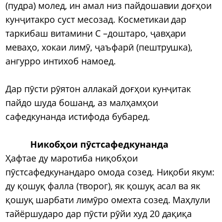
(пудра) молед, ин амал низ пайдошавии доғҳои
кунҷитакро суст месозад. Косметикаи дар
таркибаш витамини С –доштаро, ҷавҳари
меваҳо, хокаи лимӯ, ҷаъфарӣ (пештрушка),
ангурро интихоб намоед.
Дар пӯсти рӯятон аллакай доғҳои кунҷитак
пайдо шуда бошанд, аз малҳамҳои
сафедкунанда истифода бубаред.
Никобҳои пӯстсафедкунанда
Ҳафтае ду маротиба ниқобҳои
пӯстсафедкунандаро омода созед. Ниқоби якум:
ду қошуқ фалла (творог), як қошуқ асал ва як
қошуқ шарбати лимӯро омехта созед. Маҳлули
тайёршударо дар пӯсти рӯйи худ 20 дақиқа