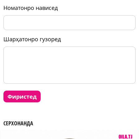
номатонро нависед
шарҳатонро гузоред
фиристед
СЕРХОНАНДА