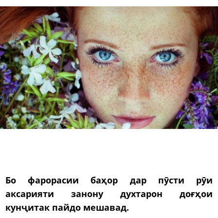
Бо фарорасии баҳор дар пӯсти рӯи
аксарияти занону духтарон доғҳои
кунҷитак пайдо мешавад.