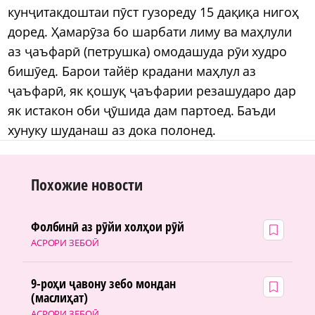
кунҷитакдоштаи пӯст гузореду 15 дақиқа нигоҳ
доред. Ҳамарӯза бо шарбати лиму ва маҳлули
аз ҷаъфарӣ (петрушка) омодашуда рӯи худро
бишӯед. Барои тайёр крадани маҳлул аз
ҷаъфарӣ, як қошуқ ҷаъфарии резашударо дар
як истакон оби ҷӯшида дам партоед. Баъди
хунуку шуданаш аз дока полонед.
Похожие новости
Фолбинӣ аз рӯйи холҳои рӯй
АСРОРИ ЗЕБОӢ
9-роҳи ҷавону зебо мондан
(маслиҳат)
АСРОРИ ЗЕБОӢ