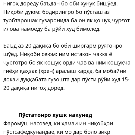
нигоҳ дореду баъдан бо оби хунук бишӯед.
Ниқоби дуюм: бодирингро бо пӯсташ аз
турбтарошак гузаронида ба он як қошуқ чурғот
илова намоеду ба рӯйи худ бимолед.
Баъд аз 20 дақиқа бо оби ширгарм рӯятонро
шӯед. Ниқоби сеюм: ним истакон чакка ё
ҷурғотро бо як қошуқ орди ҷав ва ним қошуқча
гиёҳи қаҳзак (хрен) аралаш карда, ба мобайни
докаи дуққабата гузошта дар пӯсти рӯйи худ 15-
20 дақиқа нигоҳ доред.
Пӯстатонро хушк накунед
Фаромӯш насозед, ки ҳамаи ин ниқобҳои
пӯстсафедкунандае, ки мо дар боло зикр