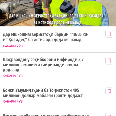
Дар Ишкошим зеристгоҳи барқии 110/35 кВ-
и “Қозидеҳ” ба истифода дода мешавад
ХАБАРИ РӮЗ
Шаҳрвандону соҳибкорони инфиродӣ 3,7
миллион амалиёти ғайринақдӣ анҷом
додаанд
ХАБАРИ РӮЗ
Бонки Умумиҷаҳонӣ ба Тоҷикистон 495
миллион доллар маблағи грантӣ додааст
ХАБАРИ РӮЗ
Ятимон ва кӯдакони оилаҳои камбизоат дар