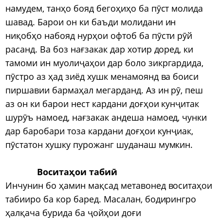
намудем, танҳо бояд бегоҳиҳо ба пӯст молида
шавад. Барои он ки баъди молидани ин
ниқобҳо набояд нурҳои офтоб ба пӯсти рӯй
расанд. Ва боз нағзакак дар хотир доред, ки
тамоми ин муолиҷаҳои дар боло зикргардида,
пӯстро аз ҳад зиёд хушк менамоянд ва боиси
пиршавии бармаҳал мегарданд. Аз ин рӯ, пеш
аз он ки барои нест кардани доғҳои кунҷитак
шурӯъ намоед, нағзакак андеша намоед, чунки
дар баробари тоза кардани доғҳои кунҷиак,
пӯстатон хушку пурожанг шуданаш мумкин.
Воситаҳои табиӣ
Инчунин бо ҳамин мақсад метавонед воситаҳои
табииро ба кор баред. Масалан, бодирингро
ҳалқача бурида ба ҷойҳои доғи