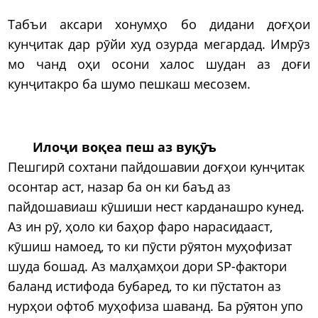
Табъи аксари хонумҳо бо дидани доғҳои
кунҷитак дар рӯйи худ озурда мегардад. Имрӯз
мо чанд оҳи осони халос шудан аз доғи
кунҷитакро ба шумо пешкаш месозем.
Илоҷи воқеа пеш аз вуқӯъ
Пешгирӣ сохтани пайдошавии доғҳои кунҷитак
осонтар аст, назар ба он ки баъд аз
пайдошавиаш кӯшиши нест карданашро кунед.
Аз ин рӯ, ҳоло ки баҳор фаро нарасидааст,
кӯшиш намоед, то ки пӯсти рӯятон муҳофизат
шуда бошад. Аз малҳамҳои дори SP-фактори
баланд истифода бубаред, то ки пӯстатон аз
нурҳои офтоб муҳофиза шаванд. Ба рӯятон упо