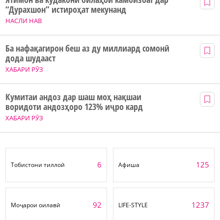
“Дурахшон” истироҳат мекунанд
НАСЛИ НАВ
Ба нафақагирон беш аз ду миллиард сомонӣ
дода шудааст
ХАБАРИ РӮЗ
Кумитаи андоз дар шаш моҳ нақшаи
воридоти андозҳоро 123% иҷро кард
ХАБАРИ РӮЗ
6
125
Тобистони тиллоӣ
Афиша
92
1237
Моҷарои оилавӣ
LIFE-STYLE