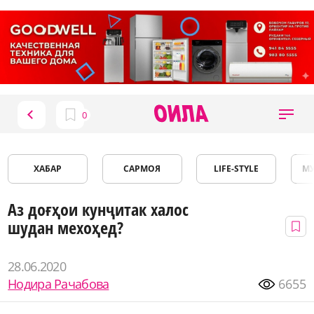
ХАБАР
САРМОЯ
LIFE-STYLE
М
Аз доғҳои кунҷитак халос
шудан мехоҳед?
28.06.2020
Нодира Рачабова
6655