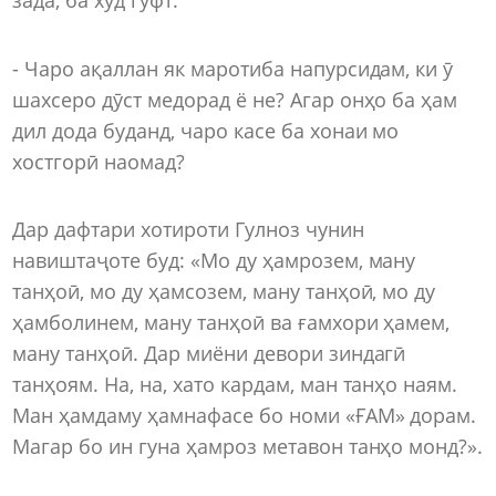
- Чаро ақаллан як маротиба напурсидам, ки ӯ
шахсеро дӯст медорад ё не? Агар онҳо ба ҳам
дил дода буданд, чаро касе ба хонаи мо
хостгорӣ наомад?
Дар дафтари хотироти Гулноз чунин
навиштаҷоте буд: «Мо ду ҳамрозем, ману
танҳоӣ, мо ду ҳамсозeм, ману танҳоӣ, мо ду
ҳамболинем, ману танҳоӣ ва ғамхори ҳамем,
ману танҳоӣ. Дар миёни девори зиндагӣ
танҳоям. На, на, хато кардам, ман танҳо наям.
Ман ҳамдаму ҳамнафасе бо номи «ҒАМ» дорам.
Магар бо ин гуна ҳамроз метавон танҳо монд?».