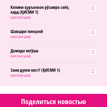
Келини қуръонхон рӯзамро сиёҳ
кард (ҚИСМИ 1)
ҚИССАИ ШАБ
Шавҳари пинҳонӣ
ҚИССАИ ШАБ
Домоди якгӯша
ҚИССАИ ШАБ
Зани дуюм кист? (ҚИСМИ 1)
ҚИССАИ ШАБ
Поделиться новостью