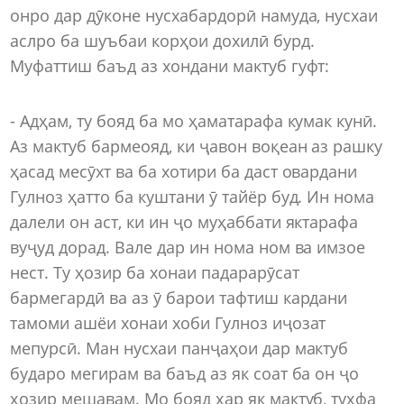
онро дар дӯконе нусхабардорӣ намуда, нусхаи
аслро ба шуъбаи корҳои дохилӣ бурд.
Муфаттиш баъд аз хондани мактуб гуфт:
- Адҳам, ту бояд ба мо ҳаматарафа кумак кунӣ.
Аз мактуб бармеояд, ки ҷавон воқеан аз рашку
ҳасад месӯхт ва ба хотири ба даст овардани
Гулноз ҳатто ба куштани ӯ тайёр буд. Ин нома
далели он аст, ки ин ҷо муҳаббати яктарафа
вуҷуд дорад. Вале дар ин нома ном ва имзое
нест. Ту ҳозир ба хонаи падарарӯсат
бармегардӣ ва аз ӯ барои тафтиш кардани
тамоми ашёи хонаи хоби Гулноз иҷозат
мепурсӣ. Ман нусхаи панҷаҳои дар мактуб
бударо мегирам ва баъд аз як соат ба он ҷо
ҳозир мешавам. Мо бояд ҳар як мактуб, туҳфа