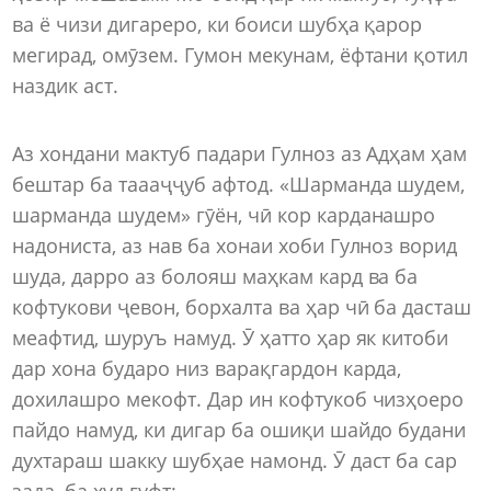
ва ё чизи дигареро, ки боиси шубҳа қарор
мегирад, омӯзем. Гумон мекунам, ёфтани қотил
наздик аст.
Аз хондани мактуб падари Гулноз аз Адҳам ҳам
бештар ба таааҷҷуб афтод. «Шарманда шудем,
шарманда шудем» гӯён, чӣ кор карданашро
надониста, аз нав ба хонаи хоби Гулноз ворид
шуда, дарро аз болояш маҳкам кард ва ба
кофтукови ҷевон, борхалта ва ҳар чӣ ба дасташ
меафтид, шуруъ намуд. Ӯ ҳатто ҳар як китоби
дар хона бударо низ варақгардон карда,
дохилашро мекофт. Дар ин кофтукоб чизҳоеро
пайдо намуд, ки дигар ба ошиқи шайдо будани
духтараш шакку шубҳае намонд. Ӯ даст ба сар
зада, ба худ гуфт: