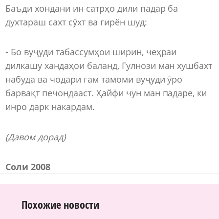
Баъди хондани ин сатрҳо дили падар ба
духтараш сахт сӯхт ва гирён шуд:
- Бо вуҷуди табассумҳои ширин, чеҳраи
дилкашу хандаҳои баланд, Гулнози ман хушбахт
набуда ва чодари ғам тамоми вуҷуди ӯро
барвақт печондааст. Ҳайфи чун ман падаре, ки
инро дарк накардам.
(Давом дорад)
С
оли 2008
Похожие новости