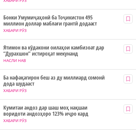
ХАБАРИ РӮЗ
Бонки Умумиҷаҳонӣ ба Тоҷикистон 495
миллион доллар маблағи грантӣ додааст
ХАБАРИ РӮЗ
Ятимон ва кӯдакони оилаҳои камбизоат дар
“Дурахшон” истироҳат мекунанд
НАСЛИ НАВ
Ба нафақагирон беш аз ду миллиард сомонӣ
дода шудааст
ХАБАРИ РӮЗ
Кумитаи андоз дар шаш моҳ нақшаи
воридоти андозҳоро 123% иҷро кард
ХАБАРИ РӮЗ