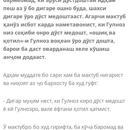
пеш аз ӯ бо дигаре ошно буда, шахси
дигаре ӯро дӯст медоштааст. Агарчи мактуб
ҳанӯз исбот карда наметавонист, ки Гулноз
низ соҳиби онро дӯст медошт, «ошиқ ва
қотил»-и Гулноз воқеан ӯро дӯст дошта,
барои ба даст оварданаш хеле кӯшиш
анҷом додааст.
Адҳам муддате бо сари хам ба мактуб нигарист
ва ниҳоят аз ҷо бархосту ба худ гуфт:
- Дигар муҳим нест, ки Гулноз киро дӯст медошт
ё кӣ Гулнозро, вале ёфтани қотил ҳатмист.
Ӯ мактубро бо худ гирифта, ба кӯча баромад ва