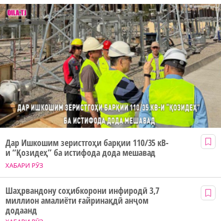
Дар Ишкошим зеристгоҳи барқии 110/35 кВ-
и “Қозидеҳ” ба истифода дода мешавад
ХАБАРИ РӮЗ
Шаҳрвандону соҳибкорони инфиродӣ 3,7
миллион амалиёти ғайринақдӣ анҷом
додаанд