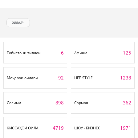
ОИЛА.ТЧ
6
125
Тобистони тиллоӣ
Афиша
92
1238
Моҷарои оилавӣ
LIFE-STYLE
898
362
Солимӣ
Сармоя
4719
1971
ҚИССАҲОИ ОИЛА
ШОУ - БИЗНЕС