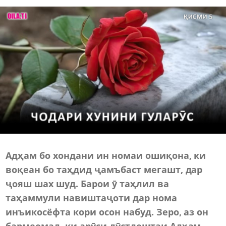
Адҳам бо хондани ин номаи ошиқона, ки
воқеан бо таҳдид ҷамъбаст мегашт, дар
ҷояш шах шуд. Барои ӯ таҳлил ва
таҳаммули навиштаҷоти дар нома
инъикосёфта кори осон набуд. Зеро, аз он
бармеомад, ки арӯси дӯстдоштаи Адҳам