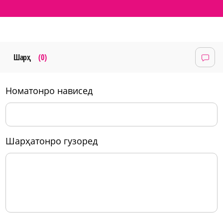
Шарҳ
(0)
номатонро нависед
шарҳатонро гузоред