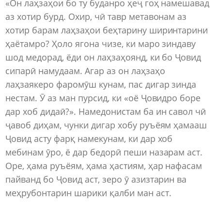
«Он лаҳзаҳои бо ту буданро ҳеҷ гоҳ намешавад
аз хотир бурд. Охир, чӣ тавр метавонам аз
хотир барам лаҳзаҳои беҳтарину ширинтарини
ҳаётамро? Ҳоло ягона чизе, ки маро зиндаву
шод медорад, ёди он лаҳзаҳоянд, ки бо Ҷовид
сипарӣ намудаам. Агар аз он лаҳзаҳо
лаҳзаякеро фаромӯш кунам, пас дигар зинда
нестам. Ӯ аз ман пурсид, ки «оё Ҷовидро боре
дар хоб дидаӣ?». Намедонистам ба ин савол чӣ
ҷавоб диҳам, чунки дигар хобу руъёям ҳамааш
Ҷовид асту фарқ намекунам, ки дар хоб
мебинам ӯро, ё дар бедорӣ пеши назарам аст.
Оре, ҳама руъёям, ҳама ҳастиям, ҳар нафасам
пайванд бо Ҷовид аст, зеро ӯ азизтарин ва
меҳрубонтарин шарики қалби ман аст.