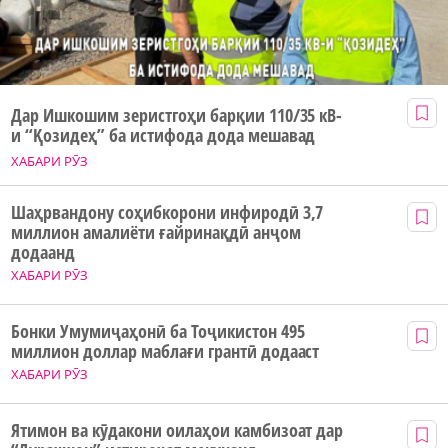
Дар Ишкошим зеристгоҳи барқии 110/35 кВ-
и “Қозидеҳ” ба истифода дода мешавад
ХАБАРИ РӮЗ
Шаҳрвандону соҳибкорони инфиродӣ 3,7
миллион амалиёти ғайринақдӣ анҷом
додаанд
ХАБАРИ РӮЗ
Бонки Умумиҷаҳонӣ ба Тоҷикистон 495
миллион доллар маблағи грантӣ додааст
ХАБАРИ РӮЗ
Ятимон ва кӯдакони оилаҳои камбизоат дар