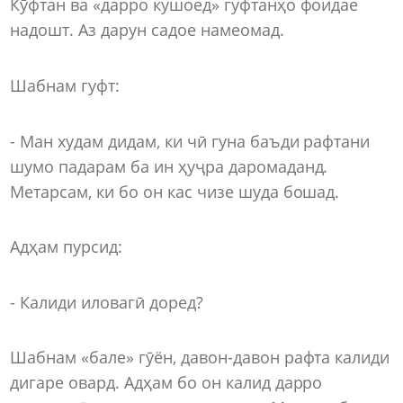
Кӯфтан ва «дарро кушоед» гуфтанҳо фоидае
надошт. Аз дарун садое намеомад.
Шабнам гуфт:
- Ман худам дидам, ки чӣ гуна баъди рафтани
шумо падарам ба ин ҳуҷра даромаданд.
Метарсам, ки бо он кас чизе шуда бошад.
Адҳам пурсид:
- Калиди иловагӣ доред?
Шабнам «бале» гӯён, давон-давон рафта калиди
дигаре овард. Адҳам бо он калид дарро