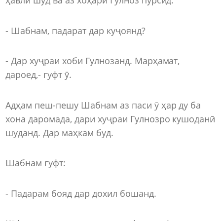
- Шабнам, падарат дар куҷоянд?
- Дар хуҷраи хоби Гулнозанд. Марҳамат,
дароед,- гуфт ӯ.
Адҳам пеш-пешу Шабнам аз паси ӯ ҳар ду ба
хона даромада, дари хуҷраи Гулнозро кушоданӣ
шуданд. Дар маҳкам буд.
Шабнам гуфт:
- Падарам бояд дар дохил бошанд.