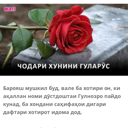
Барояш мушкил буд, вале ба хотири он, ки
ақаллан номи дӯстдоштаи Гулнозро пайдо
кунад, ба хондани саҳифаҳои дигари
дафтари хотирот идома дод.