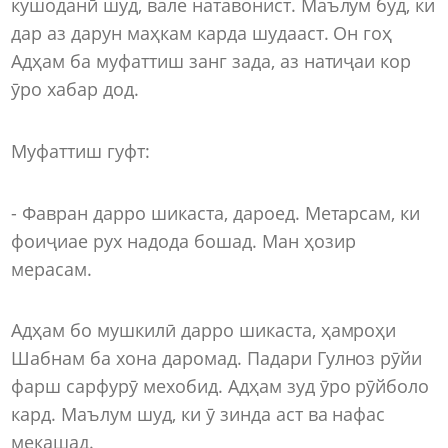
кушоданӣ шуд, вале натавонист. Маълум буд, ки
дар аз дарун маҳкам карда шудааст. Он гоҳ
Адҳам ба муфаттиш занг зада, аз натиҷаи кор
ӯро хабар дод.
Муфаттиш гуфт:
- Фавран дарро шикаста, дароед. Метарсам, ки
фоиҷиае рух надода бошад. Ман ҳозир
мерасам.
Адҳам бо мушкилӣ дарро шикаста, ҳамроҳи
Шабнам ба хона даромад. Падари Гулноз рӯйи
фарш сарфурӯ мехобид. Адҳам зуд ӯро рӯйболо
кард. Маълум шуд, ки ӯ зинда аст ва нафас
мекашад.