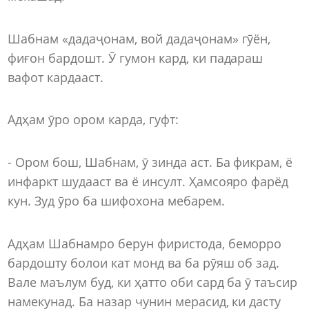
Шабнам «дадаҷонам, вой дадаҷонам» гӯён,
фиғон бардошт. Ӯ гумон кард, ки падараш
вафот кардааст.
Адҳам ӯро ором карда, гуфт:
- Ором бош, Шабнам, ӯ зинда аст. Ба фикрам, ё
инфаркт шудааст ва ё инсулт. Ҳамсояро фарёд
кун. Зуд ӯро ба шифохона мебарем.
Адҳам Шабнамро берун фиристода, беморро
бардошту болои кат монд ва ба рӯяш об зад.
Вале маълум буд, ки ҳатто оби сард ба ӯ таъсир
намекунад. Ба назар чунин мерасид, ки дасту