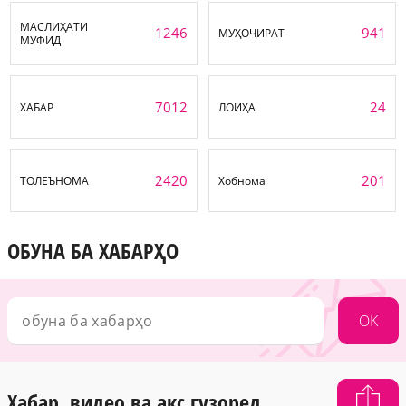
МАСЛИҲАТИ
1246
941
МУҲОҶИРАТ
МУФИД
7012
24
ХАБАР
ЛОИҲА
2420
201
ТОЛЕЪНОМА
Хобнома
ОБУНА БА ХАБАРҲО
OK
Хабар, видео ва акс гузоред