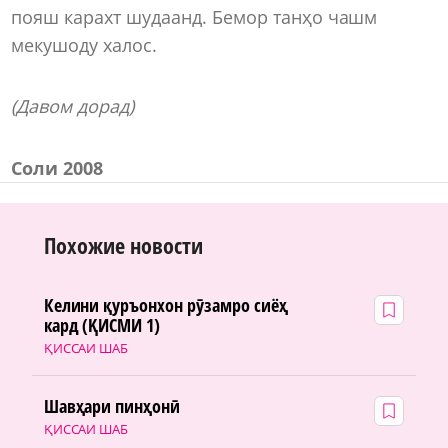
пояш карахт шудаанд. Бемор танҳо чашм
мекушоду халос.
(Давом дорад)
Соли 2008
Похожие новости
Келини қуръонхон рӯзамро сиёҳ
кард (ҚИСМИ 1)
ҚИССАИ ШАБ
Шавҳари пинҳонӣ
ҚИССАИ ШАБ