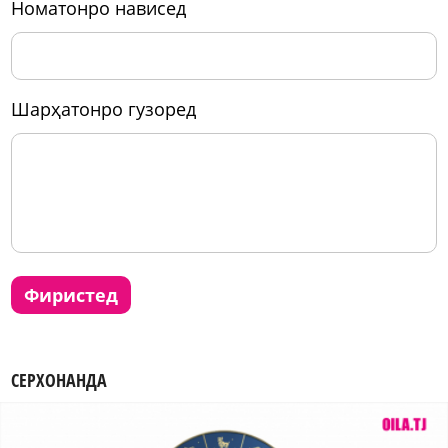
номатонро нависед
шарҳатонро гузоред
фиристед
СЕРХОНАНДА