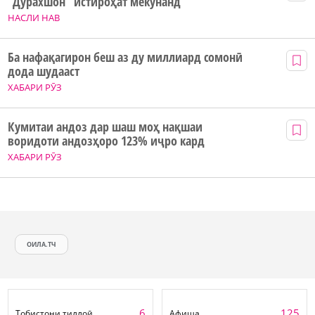
“Дурахшон” истироҳат мекунанд
НАСЛИ НАВ
Ба нафақагирон беш аз ду миллиард сомонӣ
дода шудааст
ХАБАРИ РӮЗ
Кумитаи андоз дар шаш моҳ нақшаи
воридоти андозҳоро 123% иҷро кард
ХАБАРИ РӮЗ
ОИЛА.ТЧ
6
125
Тобистони тиллоӣ
Афиша