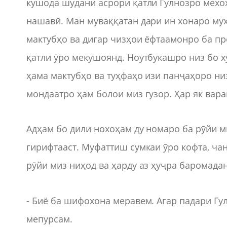
кушода шудани асрори қатли Гулнозро мехоҳ
нашавӣ. Ман муваққатан дари ин хонаро му
мактубҳо ва дигар чизҳои ёфтаамонро ба пр
қатли ӯро мекушоянд. Ноутбукашро низ бо 
ҳама мактубҳо ва туҳфаҳо изи панҷаҳоро низ
мондаатро ҳам болои миз гузор. Ҳар як вара
Адҳам бо дили нохоҳам ду номаро ба рӯйи м
гирифтааст. Муфаттиш сумкаи ӯро кофта, чан
рӯйи миз ниҳод ва ҳарду аз ҳуҷра баромадан
- Биё ба шифохона меравем. Агар падари Гу
мепурсам.