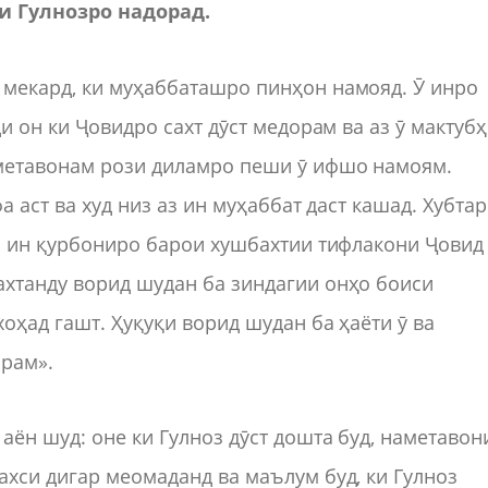
и Гулнозро надорад.
 мекард, ки муҳаббаташро пинҳон намояд. Ӯ инро
и он ки Ҷовидро сахт дӯст медорам ва аз ӯ мактуб
аметавонам рози диламро пеши ӯ ифшо намоям.
а аст ва худ низ аз ин муҳаббат даст кашад. Хубтар
ва ин қурбониро барои хушбахтии тифлакони Ҷовид
ахтанду ворид шудан ба зиндагии онҳо боиси
оҳад гашт. Ҳуқуқи ворид шудан ба ҳаёти ӯ ва
рам».
ён шуд: оне ки Гулноз дӯст дошта буд, наметавон
ахси дигар меомаданд ва маълум буд, ки Гулноз