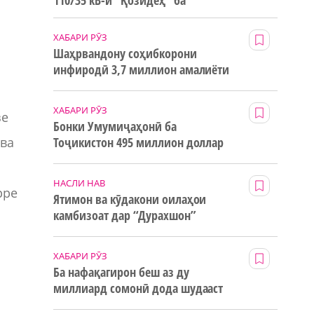
110/35 кВ-и “Қозидеҳ” ба
истифода дода мешавад
ХАБАРИ РӮЗ
Шаҳрвандону соҳибкорони
инфиродӣ 3,7 миллион амалиёти
ғайринақдӣ анҷом додаанд
ХАБАРИ РӮЗ
зе
Бонки Умумиҷаҳонӣ ба
 ва
Тоҷикистон 495 миллион доллар
маблағи грантӣ додааст
НАСЛИ НАВ
рре
Ятимон ва кӯдакони оилаҳои
камбизоат дар “Дурахшон”
истироҳат мекунанд
ХАБАРИ РӮЗ
Ба нафақагирон беш аз ду
миллиард сомонӣ дода шудааст