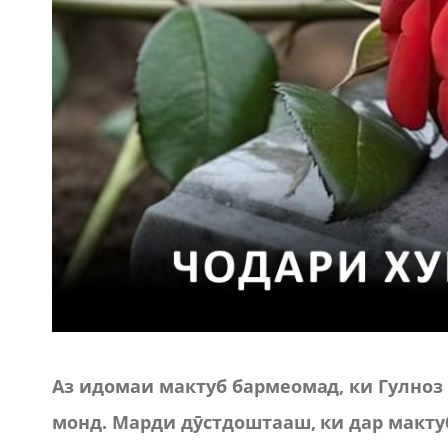
Аз идомаи мактуб бармеомад, ки Гулноз
монд. Марди дӯстдоштааш, ки дар макту