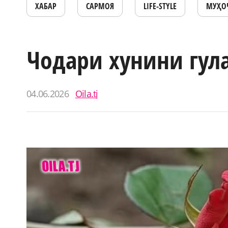
ХАБАР
САРМОЯ
LIFE-STYLE
МУҲО
Чодари хунини гул
04.06.2026
Oila.tj