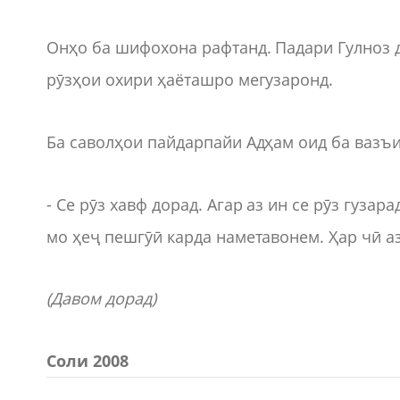
Онҳо ба шифохона рафтанд. Падари Гулноз д
рӯзҳои охири ҳаёташро мегузаронд.
Ба саволҳои пайдарпайи Адҳам оид ба вазъи
- Се рӯз хавф дорад. Агар аз ин се рӯз гузар
мо ҳеҷ пешгӯӣ карда наметавонем. Ҳар чӣ а
(Давом дорад)
Соли 2008