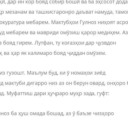
ӣ, дар ин кор бояд собир бошӣ ва ба эҳсосот дода
ҳр мезанам ва ташхисгаронро даъват намуда, там
окуратура мебарем. Мактубҳои Гулноз ниҳоят аср
худ мебарем ва мавриди омӯзиш қарор медиҳем. А
 бояд гирем. Лутфан, ту коғазҳои дар ҷузвдон
қ ва ҳар як калимаро бояд ҷиддан омӯзем.
из гузошт. Маълум буд, ки ӯ номаҳои зиёд
д мактуби дигарро низ аз он берун овард, онҳоро 
д. Муфаттиш дари ҳуҷраро муҳр зада, гуфт:
лноз ба ҳуш омада бошад, аз ӯ баъзе чизҳоро