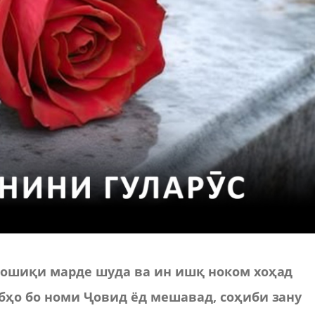
 ошиқи марде шуда ва ин ишқ ноком хоҳад
бҳо бо номи Ҷовид ёд мешавад, соҳиби зану