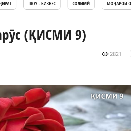
ҶИРАТ
ШОУ - БИЗНЕС
СОЛИМӢ
МОҶАРОИ 
арӯс (ҚИСМИ 9)
2821