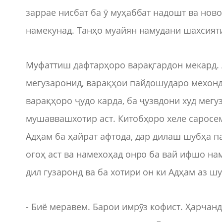
заррае нисбат ба ӯ муҳаббат надошт ва нов
намекунад. Танҳо муайян намудани шахсияти
Муфаттиш дафтарҳоро варақгардон мекард. А
мегузаронид, варақҳои пайдошударо мехонд
варақҳоро ҷудо карда, ба ҷузвдони худ мегуз
мушаввашхотир аст. Китобҳоро хеле саросе
Адҳам ба ҳайрат афтода, дар дилаш шубҳа п
огоҳ аст ва намехоҳад онро ба вай ифшо нам
дил гузаронд ва ба хотири он ки Адҳам аз ш
- Биё меравем. Барои имрӯз кофист. Ҳарчанд