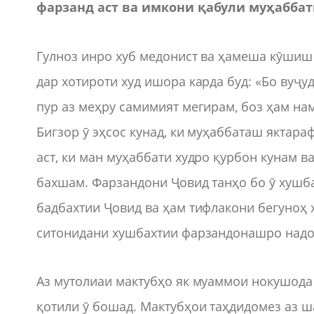
фарзанд аст ва имкони қабули муҳаббат
Гулноз инро хуб медонист ва ҳамеша кӯшиш
дар хотироти худ ишора карда буд: «Бо вуҷуд
пур аз меҳру самимият мегирам, боз ҳам н
Бигзор ӯ эҳсос кунад, ки муҳаббаташ яктараф
аст, ки ман муҳаббати худро қурбон кунам 
бахшам. Фарзандони Ҷовид танҳо бо ӯ хушб
бадбахтии Ҷовид ва ҳам тифлакони бегуноҳ х
ситонидани хушбахтии фарзандонашро надо
Аз мутолиаи мактубҳо як муаммои нокушода а
қотили ӯ бошад. Мактубҳои таҳдидомез аз ш