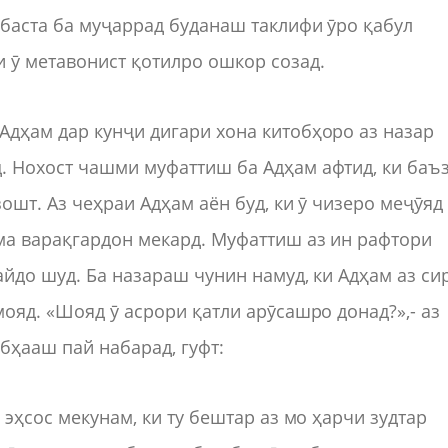
обаста ба муҷаррад буданаш таклифи ӯро қабул
 ӯ метавонист қотилро ошкор созад.
дҳам дар кунҷи дигари хона китобҳоро аз назар
. Нохост чашми муфаттиш ба Адҳам афтид, ки баъ
ошт. Аз чеҳраи Адҳам аён буд, ки ӯ чизеро меҷӯяд
ма варақгардон мекард. Муфаттиш аз ин рафтори
айдо шуд. Ба назараш чунин намуд, ки Адҳам аз си
ояд. «Шояд ӯ асрори қатли арӯсашро донад?»,- аз
убҳааш пай набарад, гуфт:
 эҳсос мекунам, ки ту бештар аз мо ҳарчи зудтар