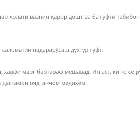
ар ҳолати вазнин қарор дошт ва ба гуфти табибон
 саломатии падарарӯсаш духтур гуфт:
ад, хавфи марг бартараф мешавад. Ин аст, ки то се р
з дастамон ояд, анҷом медиҳем.