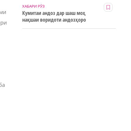
ХАБАРИ РӮЗ
оми
Кумитаи андоз дар шаш моҳ
нақшаи воридоти андозҳоро
ори
123% иҷро кард
з
ба