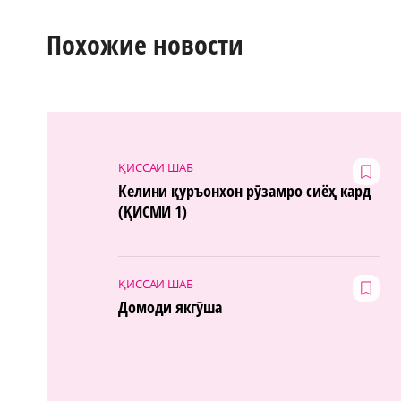
Похожие новости
ҚИССАИ ШАБ
Келини қуръонхон рӯзамро сиёҳ кард
(ҚИСМИ 1)
ҚИССАИ ШАБ
Домоди якгӯша