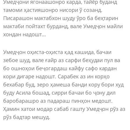
Умедҷони ягонаашонро карда, тайёр буданд
тамоми ҳастияшонро нисори ў созанд.
Писарашон мактабхон шуду ўро ба беҳтарин
мактаби пойтахт бурданд, вале Умедҷон майли
хондан надошт…
Умедҷон оҳиста-оҳиста қад кашида, бачаи
зебое шуд, вале ғайр аз сарфи беҳудаи пул ва
бо ошноҳои беҷогардаш кайфу сафо кардан
кори дигаре надошт. Сарабек аз ин корҳо
бехабар буд, зеро ҳамеша банди кору бори худ
буду Асила бошад, сирри бачаи бо ҷону дил
баробарашро аз падараш пинҳон медошт.
Ҳамин хатои модар сабаб гашту Умедҷон рўз аз
рўз бадтар мешуд.