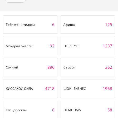
6
125
Тобистони тиллоӣ
Афиша
92
1237
Моҷарои оилавӣ
LIFE-STYLE
896
362
Солимӣ
Сармоя
4718
1968
ҚИССАҲОИ ОИЛА
ШОУ - БИЗНЕС
8
58
Спецпроекты
НОМНОМА