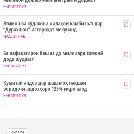
ХАБАРИ РӮЗ
Ятимон ва кӯдакони оилаҳои камбизоат дар
“Дурахшон” истироҳат мекунанд
НАСЛИ НАВ
Ба нафақагирон беш аз ду миллиард сомонӣ
дода шудааст
ХАБАРИ РӮЗ
Кумитаи андоз дар шаш моҳ нақшаи
воридоти андозҳоро 123% иҷро кард
ХАБАРИ РӮЗ
ОИЛА.ТЧ