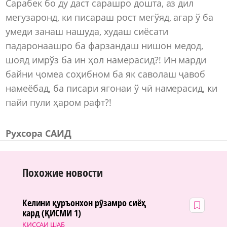
Сарабек бо ду даст сарашро дошта, аз дил
мегузаронд, ки писараш рост мегўяд, агар ў ба
умеди занаш нашуда, худаш сиёсати
падаронаашро ба фарзандаш нишон медод,
шояд имрўз ба ин ҳол намерасид?! Ин марди
байни ҷомеа соҳибном ба як саволаш ҷавоб
намеёбад, ба писари ягонаи ў чӣ намерасид, ки
пайи пули ҳаром рафт?!
Рухсора САИД
Похожие новости
Келини қуръонхон рӯзамро сиёҳ
кард (ҚИСМИ 1)
ҚИССАИ ШАБ