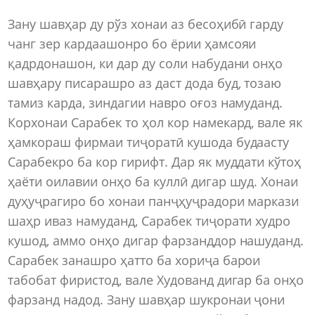
Зану шавҳар ду рўз хонаи аз бесоҳибӣ гарду
чанг зер кардаашонро бо ёрии ҳамсояи
қадрдонашон, ки дар ду соли набудани онҳо
шавҳару писарашро аз даст дода буд, тозаю
тамиз карда, зиндагии навро оғоз намуданд.
Корхонаи Сарабек то ҳол кор намекард, вале як
ҳамкораш фирмаи тиҷоратӣ кушода будаасту
Сарабекро ба кор гирифт. Дар як муддати кўтоҳ
ҳаёти оилавии онҳо ба куллӣ дигар шуд. Хонаи
дуҳуҷрагиро бо хонаи панҷҳуҷрадори маркази
шаҳр иваз намуданд, Сарабек тиҷорати худро
кушод, аммо онҳо дигар фарзанддор нашуданд.
Сарабек занашро ҳатто ба хориҷа барои
табобат фиристод, вале Худованд дигар ба онҳо
фарзанд надод. Зану шавҳар шукронаи ҷони