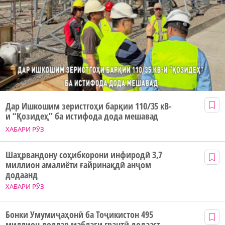
Дар Ишкошим зеристгоҳи барқии 110/35 кВ-
и “Қозидеҳ” ба истифода дода мешавад
ХАБАРИ РӮЗ
Шаҳрвандону соҳибкорони инфиродӣ 3,7
миллион амалиёти ғайринақдӣ анҷом
додаанд
ХАБАРИ РӮЗ
Бонки Умумиҷаҳонӣ ба Тоҷикистон 495
миллион доллар маблағи грантӣ додааст