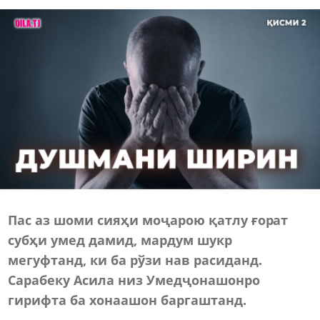
Пас аз шоми сияҳи моҷарою қатлу ғорат
субҳи умед дамид, мардум шукр
мегуфтанд, ки ба рўзи нав расиданд.
Сарабеку Асила низ Умедҷонашонро
гирифта ба хонаашон баргаштанд.