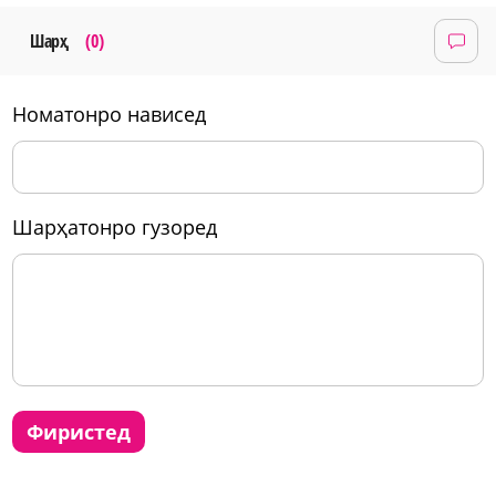
Шарҳ
(0)
номатонро нависед
шарҳатонро гузоред
фиристед