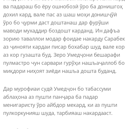
ва падараш бо ёру ошнобозӣ ўро ба донишгоҳ
дохил кард, вале пас аз шаш моҳи донишҷўӣ
ўро бо ҷурми даст доштанаш дар фурўши
маводи мухаддир боздошт карданд. Ин дафъа
зорию таваллои модар фоидае накарду Сарабек
аз ҷинояти кардаи писар бохабар шуд, вале кор
аз кор гузашта буд. Зеро Умедҷони бешарафи
пулмастро чун сарвари гурўҳи нашъаҷаллоб бо
миқдори ниҳоят зиёди нашъа дошта буданд.
Дар мурофиаи судӣ Умедҷон бо табассуми
аблаҳона аз пушти панҷара ба падар
менигаристу ўро айбдор мекард, ки аз пушти
пулкоркунияш шуда, тарбияаш накардааст.