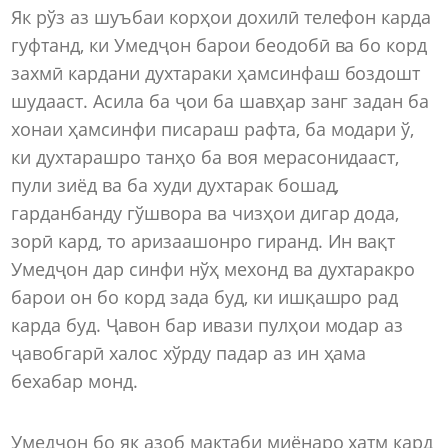
Як рўз аз шуъбаи корҳои дохилӣ телефон карда
гуфтанд, ки Умедҷон барои беодобӣ ва бо корд
захмӣ кардани духтараки ҳамсинфаш боздошт
шудааст. Асила ба ҷои ба шавҳар занг задан ба
хонаи ҳамсинфи писараш рафта, ба модари ў,
ки духтарашро танҳо ба воя мерасонидааст,
пули зиёд ва ба худи духтарак бошад,
гарданбанду гўшвора ва чизҳои дигар дода,
зорӣ кард, то аризаашонро гиранд. Ин вақт
Умедҷон дар синфи нўҳ мехонд ва духтаракро
барои он бо корд зада буд, ки ишқашро рад
карда буд. Ҷавон бар ивази пулҳои модар аз
ҷавобгарӣ халос хўрду падар аз ин ҳама
бехабар монд.
Умедҷон бо як азоб мактаби миёнаро хатм кард