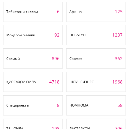
6
125
Тобистони тиллоӣ
Афиша
92
1237
Моҷарои оилавӣ
LIFE-STYLE
896
362
Солимӣ
Сармоя
4718
1968
ҚИССАҲОИ ОИЛА
ШОУ - БИЗНЕС
8
58
Спецпроекты
НОМНОМА
198
706
ТВ - ОИЛА
ДАСТАРХОН