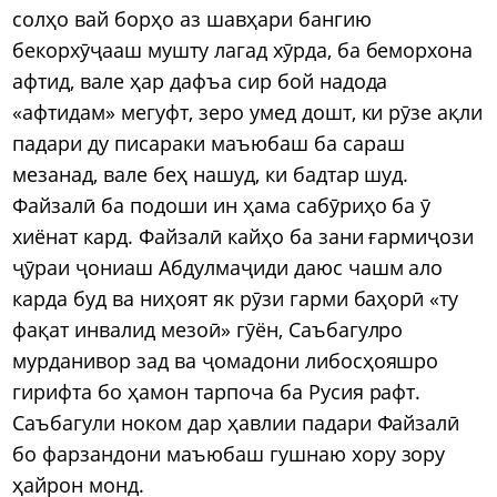
солҳо вай борҳо аз шавҳари бангию
бекорхӯҷааш мушту лагад хӯрда, ба беморхона
афтид, вале ҳар дафъа сир бой надода
«афтидам» мегуфт, зеро умед дошт, ки рӯзе ақли
падари ду писараки маъюбаш ба сараш
мезанад, вале беҳ нашуд, ки бадтар шуд.
Файзалӣ ба подоши ин ҳама сабӯриҳо ба ӯ
хиёнат кард. Файзалӣ кайҳо ба зани ғармиҷози
ҷӯраи ҷониаш Абдулмаҷиди даюс чашм ало
карда буд ва ниҳоят як рӯзи гарми баҳорӣ «ту
фақат инвалид мезоӣ» гӯён, Саъбагулро
мурданивор зад ва ҷомадони либосҳояшро
гирифта бо ҳамон тарпоча ба Русия рафт.
Саъбагули ноком дар ҳавлии падари Файзалӣ
бо фарзандони маъюбаш гушнаю хору зору
ҳайрон монд.