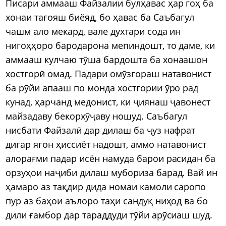
Писари аммааш Файзалии булҳавас ҳар гоҳ ба
хонаи тағояш биёяд, бо ҳавас ба Саъбагул
чашм ало мекард, вале духтари сода ин
нигоҳҳоро бародарона мепиндошт, то даме, ки
аммааш кулчаю тӯша бардошта ба хонаашон
хостгорӣ омад. Падари омӯзгораш натавонист
ба рӯйи апааш по монда хостгории ӯро рад
кунад, ҳарчанд медонист, ки ҷиянаш ҷавонест
майзадаву бекорхӯҷаву ношуд. Саъбагул
нисбати Файзалӣ дар дилаш ба ҷуз нафрат
дигар ягон ҳиссиёт надошт, аммо натавонист
алорағми падар исён намуда барои расидан ба
орзуҳои наҷиби дилаш мубориза барад. Вай ин
ҳамаро аз тақдир дида номаи камоли саропо
пур аз баҳои аълоро таҳи сандуқ ниҳод ва бо
дили ғамбор дар тараддуди тӯйи арӯсиаш шуд.