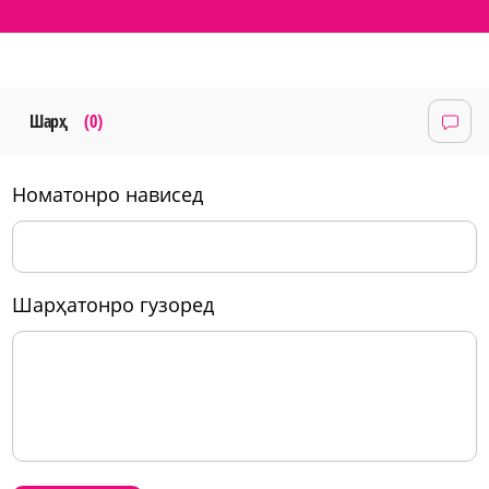
Шарҳ
(0)
номатонро нависед
шарҳатонро гузоред