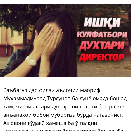
Саъбагул дар оилаи аълочии маориф
Муҳаммадмурод Турсунов ба дунё омада бошад
ҳам, мисли аксари духтарони деҳотӣ бар рағми
анъанаҳои бобоӣ мубориза бурда натавонист.
Аз овони кӯдакӣ ҳамеша ба ӯ талқин
менамуданд, ки духтар бояд сарпаст бошад, ба