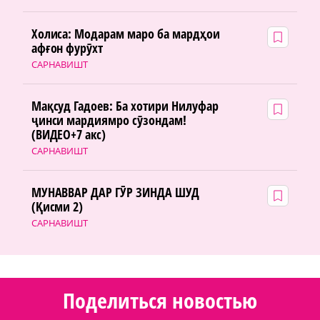
Холиса: Модарам маро ба мардҳои
афғон фурӯхт
САРНАВИШТ
Мақсуд Гадоев: Ба хотири Нилуфар
ҷинси мардиямро сӯзондам!
(ВИДЕО+7 акс)
САРНАВИШТ
МУНАВВАР ДАР ГӮР ЗИНДА ШУД
(Қисми 2)
САРНАВИШТ
Поделиться новостью