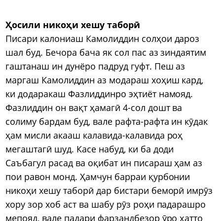
Ҳосили никоҳи хешу таборӣ
Писари калониаш Камолиддин солҳои дароз
шал буд. Бечора бача як сол пас аз зиндаятим
гаштанаш ин дунёро падруд гуфт. Пеш аз
маргаш Камолиддин аз модараш хоҳиш кард,
ки додаракаш Фазлиддинро эҳтиёт намояд.
Фазлиддин он вақт ҳамагӣ 4-сол дошт ва
солиму бардам буд, вале рафта-рафта ин кӯдак
ҳам мисли акааш калавида-калавида роҳ
мегаштагӣ шуд. Касе набуд, ки ба доди
Саъбагул расад ва оқибат ин писараш ҳам аз
пои равон монд. Ҳамчун барраи қурбонии
никоҳи хешу таборӣ дар бистари беморӣ имрӯз
хору зор хоб аст ва шабу рӯз роҳи падарашро
мепояд, вале падари фарзандбезор ӯро ҳатто