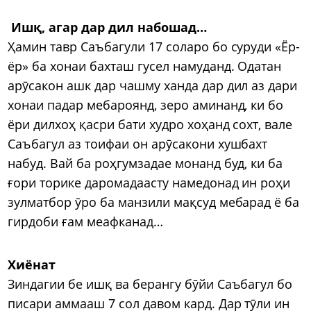
Иш
қ
, агар дар дил набошад…
Ҳамин тавр Саъбагули 17 соларо бо суруди «Ёр-
ёр» ба хонаи бахташ гусел намуданд. Одатан
арӯсакон ашк дар чашму ханда дар дил аз дари
хонаи падар мебароянд, зеро аминанд, ки бо
ёри дилхоҳ қасри бати худро хоҳанд сохт, вале
Саъбагул аз тоифаи он арӯсакони хушбахт
набуд. Вай ба роҳгумзадае монанд буд, ки ба
ғори торике даромадаасту намедонад ин роҳи
зулматбор ӯро ба манзили мақсуд мебарад ё ба
гирдоби ғам меафканад…
Хиёнат
Зиндагии бе ишқ ва берангу бӯйи Саъбагул бо
писари аммааш 7 сол давом кард. Дар тӯли ин