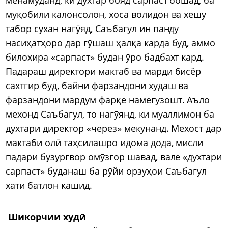
муқобили калонсолон, хоса волидон ва хешу
табор сухан нагӯяд, Саъбагул ин панду
насиҳатҳоро дар гӯшаш ҳалқа карда буд, аммо
билохира «сарпаст» будан ӯро бадбахт кард.
Падараш директори мактаб ва марди бисёр
сахтгир буд, байни фарзандони худаш ва
фарзандони мардум фарқе намегузошт. Аъло
мехонд Саъбагул, то нагӯянд, ки муаллимон ба
духтари директор «через» мекунанд. Мехост дар
мактаби олӣ таҳсилашро идома дода, мисли
падари бузургвор омӯзгор шавад, вале «духтари
сарпаст» буданаш ба рӯйи орзуҳои Саъбагул
хати батлон кашид.
Шикорчии худӣ