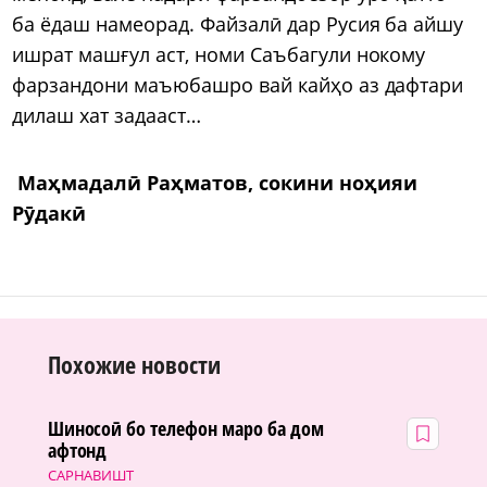
ба ёдаш намеорад. Файзалӣ дар Русия ба айшу
ишрат машғул аст, номи Саъбагули нокому
фарзандони маъюбашро вай кайҳо аз дафтари
дилаш хат задааст…
Маҳмадалӣ Раҳматов, сокини ноҳияи
Рӯдакӣ
Похожие новости
Шиносоӣ бо телефон маро ба дом
афтонд
САРНАВИШТ