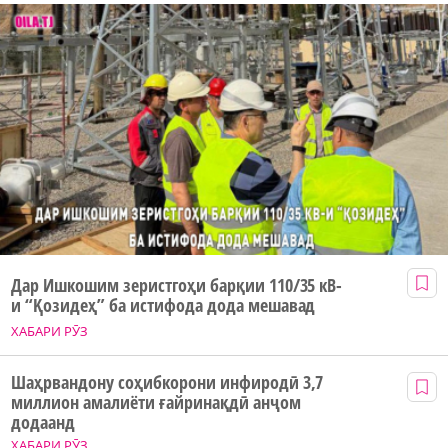
Дар Ишкошим зеристгоҳи барқии 110/35 кВ-
и “Қозидеҳ” ба истифода дода мешавад
ХАБАРИ РӮЗ
Шаҳрвандону соҳибкорони инфиродӣ 3,7
миллион амалиёти ғайринақдӣ анҷом
додаанд
ХАБАРИ РӮЗ