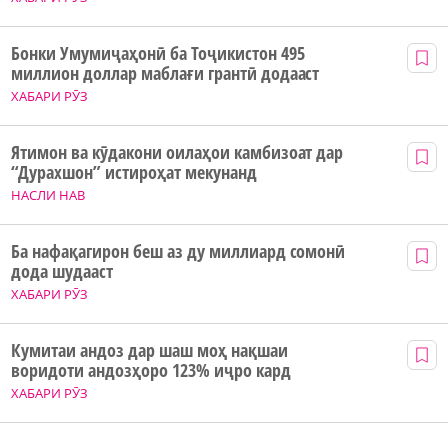
Бонки Умумиҷаҳонӣ ба Тоҷикистон 495
миллион доллар маблағи грантӣ додааст
ХАБАРИ РӮЗ
Ятимон ва кӯдакони оилаҳои камбизоат дар
“Дурахшон” истироҳат мекунанд
НАСЛИ НАВ
Ба нафақагирон беш аз ду миллиард сомонӣ
дода шудааст
ХАБАРИ РӮЗ
Кумитаи андоз дар шаш моҳ нақшаи
воридоти андозҳоро 123% иҷро кард
ХАБАРИ РӮЗ