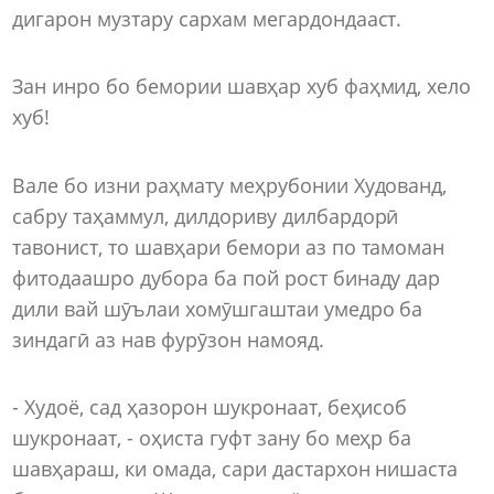
дигарон музтару сархам мегардондааст.
Зан инро бо бемории шавҳар хуб фаҳмид, хело
хуб!
Вале бо изни раҳмату меҳрубонии Худованд,
сабру таҳаммул, дилдориву дилбардорӣ
тавонист, то шавҳари бемори аз по тамоман
фитодаашро дубора ба пой рост бинаду дар
дили вай шӯълаи хомӯшгаштаи умедро ба
зиндагӣ аз нав фурӯзон намояд.
- Худоё, сад ҳазорон шукронаат, беҳисоб
шукронаат, - оҳиста гуфт зану бо меҳр ба
шавҳараш, ки омада, сари дастархон нишаста