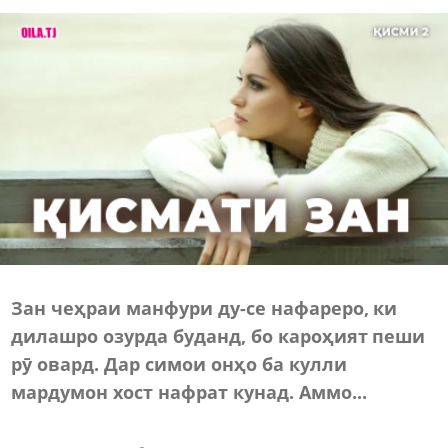
Зан чеҳраи манфури ду-се нафареро, ки
дилашро озурда буданд, бо кароҳият пеши
рӯ овард.
Дар симои онҳо ба кулли
мардумон хост нафрат кунад. Аммо...