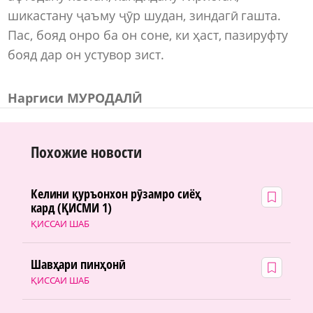
шикастану ҷаъму ҷӯр шудан, зиндагӣ гашта.
Пас, бояд онро ба он соне, ки ҳаст, пазируфту
бояд дар он устувор зист.
Наргиси МУРОДАЛӢ
Похожие новости
Келини қуръонхон рӯзамро сиёҳ
кард (ҚИСМИ 1)
ҚИССАИ ШАБ
Шавҳари пинҳонӣ
ҚИССАИ ШАБ