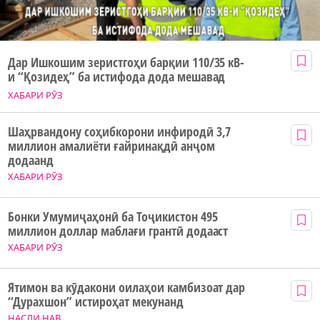
Дар Ишкошим зеристгоҳи барқии 110/35 кВ-
и “Қозидеҳ” ба истифода дода мешавад
ХАБАРИ РӮЗ
Шаҳрвандону соҳибкорони инфиродӣ 3,7
миллион амалиёти ғайринақдӣ анҷом
додаанд
ХАБАРИ РӮЗ
Бонки Умумиҷаҳонӣ ба Тоҷикистон 495
миллион доллар маблағи грантӣ додааст
ХАБАРИ РӮЗ
Ятимон ва кӯдакони оилаҳои камбизоат дар
“Дурахшон” истироҳат мекунанд
НАСЛИ НАВ