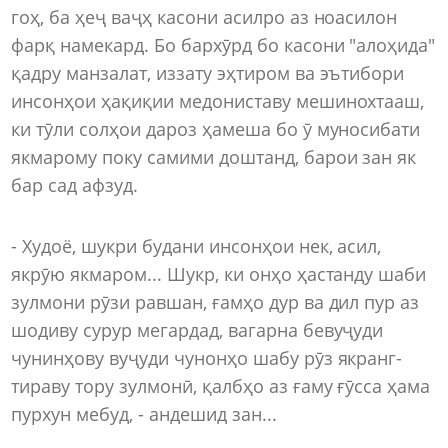
гоҳ, ба ҳеҷ ваҷҳ касони асилро аз ноасилон
фарқ намекард. Бо бархӯрд бо касони "алоҳида"
қадру манзалат, иззату эҳтиром ва эътибори
инсонҳои ҳақиқии медониставу мешинохтааш,
ки тӯли солҳои дароз ҳамеша бо ӯ муносибати
якмарому поку самими доштанд, барои зан як
бар сад афзуд.
- Худоё, шукри будани инсонҳои нек, асил,
якрӯю якмаром... Шукр, ки онҳо ҳастанду шаби
зулмони рӯзи равшан, ғамҳо дур ва дил пур аз
шодиву сурур мегардад, вагарна бевуҷуди
чунинҳову вуҷуди чунонҳо шабу рӯз якранг-
тираву тору зулмонӣ, қалбҳо аз ғаму ғӯсса ҳама
пурхун мебуд, - андешид зан...