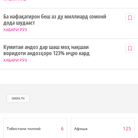
Ба нафақагирон беш аз ду миллиард сомонӣ
дода шудааст
ХАБАРИ РӮЗ
Кумитаи андоз дар шаш моҳ нақшаи
воридоти андозҳоро 123% иҷро кард
ХАБАРИ РӮЗ
ОИЛА.ТЧ
6
125
Тобистони тиллоӣ
Афиша