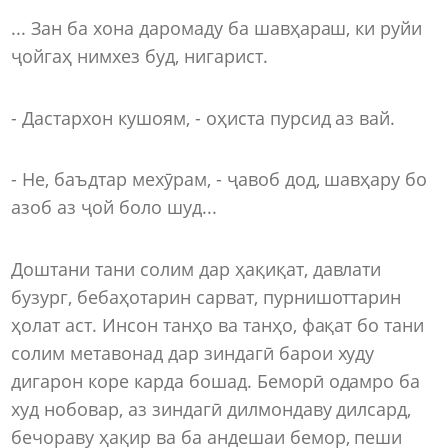
... Зан ба хона даромаду ба шавҳараш, ки руйи
ҷойгаҳ нимхез буд, нигарист.
- Дастархон кушоям, - оҳиста пурсид аз вай.
- Не, баъдтар мехӯрам, - ҷавоб дод, шавҳару бо
азоб аз ҷой боло шуд...
Доштани тани солим дар ҳақиқат, давлати
бузург, бебаҳотарин сарват, пурнишоттарин
ҳолат аст. Инсон танҳо ва танҳо, фақат бо тани
солим метавонад дар зиндагӣ барои худу
дигарон коре карда бошад. Беморӣ одамро ба
худ нобовар, аз зиндагӣ дилмондаву дилсард,
бечораву ҳақир ва ба андешаи бемор, пеши