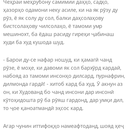
Чеҳраи меҳрубону самимии даҳҳо, садҳо,
ҳазорҳо одамони неку асиле, ки на як рӯзу ду
рӯз, ё як солу ду сол, балки даҳсолаҳову
бистсолаҳову чилсолаҳо, ё тамоми умр
мешинохт, ба ёдаш расиду гиреҳи ҷабинаш
худи ба худ кушода шуд.
- Барои ду-се нафар ношуд, ки ҳамагӣ чанд
рӯзе, ё моҳе, ки давоми як сол бархӯрд кардаӣ,
набояд аз тамоми инсонҳо дилсард, пурнафрин,
дилмонда гардӣ! - хитоб кард ба худ. Ӯ акнун аз
он, ки Худованд бо чанд инсони дар инсонӣ
кӯтоҳидошта рӯ ба рӯяш гардонд, дар умқи дил,
то ҷое қаноатмандӣ эҳсос кард.
Агар чунин иттифоқҳо намеафтоданд, шояд ҳеҷ