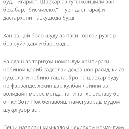
буд, нигарист. Шавҳар аз туғёнҳои дили зан
бехабар, "бисмиллоҳ” - гӯён даст тарафи
дастархони навкушода бурд.
Зан аз ҷой боло шуду аз паси корҳои рӯзгор
боз рӯйи ҳавлӣ баромад...
Ба ёдаш аз ториҳои номаълум кампираки
нобинои қариб садсолаи деҳаашон расид, ки аз
нӯҳсолагӣ нобино гашта. Ӯро на шавҳар буду
не фарзанде, лекин дар кӯлбаи лойини аз
волидайн мерос монда, тани танҳо зиставу бо
он ки Зоти Пок бенавояш намегузорад, мудом
шукргузор аст.
Пеши назараш ким-кадом чеҳраҳои номаълуму