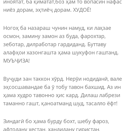
иноятат, ба қиматат,боз ҳам то вопасин нафас
ниёз дорам, эҳтиёҷ дорам. ХУДОЁ!
Ногоҳ ба назараш чунин намуд, ки лаҳзае
осмон, замину замон аз буда, фарохтар,
зеботар, дилработар гардиданд. Буттаву
алафҳои хазонгашта ҳама шукуфон гаштанд.
МУЪҶИЗА!
Вуҷуди зан таккон хӯрд. Нерӯи нодиданӣ, вале
эҳсосшавандае ба ӯ тобу тавон бахшид. Аз ин
ҳама худро тавонно ҳис кард. Дилаш лабрези
таманно гашт, қаноатманд шуд, тасалло ёфт!
Зиндагӣ бо ҳама бурду бохт, шебу фароз,
афтодану хестан, хандидану гиристан,