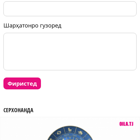
шарҳатонро гузоред
фиристед
СЕРХОНАНДА