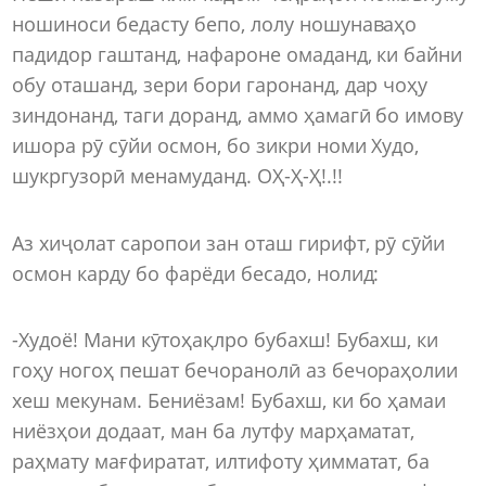
ношиноси бедасту бепо, лолу ношунаваҳо
падидор гаштанд, нафароне омаданд, ки байни
обу оташанд, зери бори гаронанд, дар чоҳу
зиндонанд, таги доранд, аммо ҳамагӣ бо имову
ишора рӯ сӯйи осмон, бо зикри номи Худо,
шукргузорӣ менамуданд. ОҲ-Ҳ-Ҳ!.!!
Аз хиҷолат саропои зан оташ гирифт, рӯ сӯйи
осмон карду бо фарёди бесадо, нолид:
-Худоё! Мани кӯтоҳақлро бубахш! Бубахш, ки
гоҳу ногоҳ пешат бечоранолӣ аз бечораҳолии
хеш мекунам. Бениёзам! Бубахш, ки бо ҳамаи
ниёзҳои додаат, ман ба лутфу марҳаматат,
раҳмату мағфиратат, илтифоту ҳимматат, ба