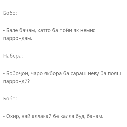
Бобо:
- Бале бачам, ҳатто ба пойи як немис
паррондам.
Набера:
- Бобоҷон, чаро якбора ба сараш неву ба пояш
паррондӣ?
Бобо:
- Охир, вай аллакай бе калла буд, бачам.