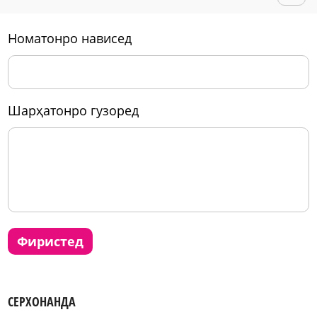
номатонро нависед
шарҳатонро гузоред
фиристед
СЕРХОНАНДА