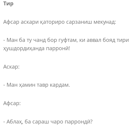
Тир
Афсар аскари қаториро сарзаниш мекунад:
- Ман ба ту чанд бор гуфтам, ки аввал бояд тири
ҳушдордиҳанда парронӣ!
Аскар:
- Ман ҳамин тавр кардам.
Афсар:
- Аблаҳ, ба сараш чаро паррондӣ?