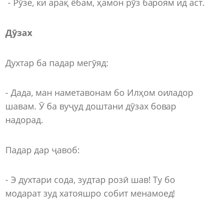
- Рўзе, ки арақ ёбам, ҳамон рӯз бароям ид аст.
Дӯзах
Духтар ба падар мегӯяд:
- Дада, ман наметавонам бо Илҳом оиладор
шавам. Ӯ ба вуҷуд доштани дӯзах бовар
надорад.
Падар дар ҷавоб:
- Э духтари сода, зудтар розӣ шав! Ту бо
модарат зуд хатояшро собит менамоед!