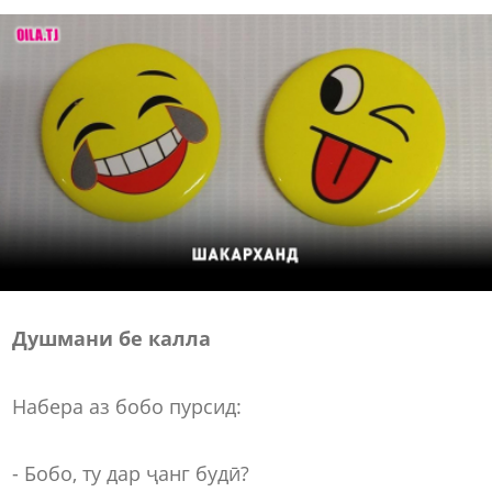
Душмани бе калла
Набера аз бобо пурсид:
- Бобо, ту дар ҷанг будӣ?