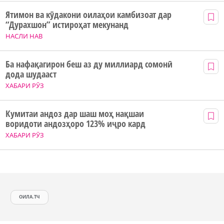
Ятимон ва кӯдакони оилаҳои камбизоат дар
“Дурахшон” истироҳат мекунанд
НАСЛИ НАВ
Ба нафақагирон беш аз ду миллиард сомонӣ
дода шудааст
ХАБАРИ РӮЗ
Кумитаи андоз дар шаш моҳ нақшаи
воридоти андозҳоро 123% иҷро кард
ХАБАРИ РӮЗ
ОИЛА.ТЧ