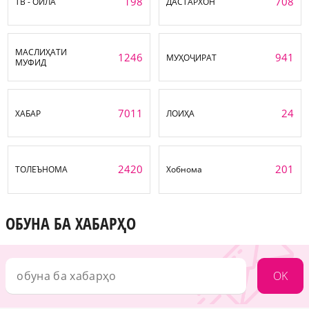
198
708
ТВ - ОИЛА
ДАСТАРХОН
МАСЛИҲАТИ
1246
941
МУҲОҶИРАТ
МУФИД
7011
24
ХАБАР
ЛОИҲА
2420
201
ТОЛЕЪНОМА
Хобнома
ОБУНА БА ХАБАРҲО
OK