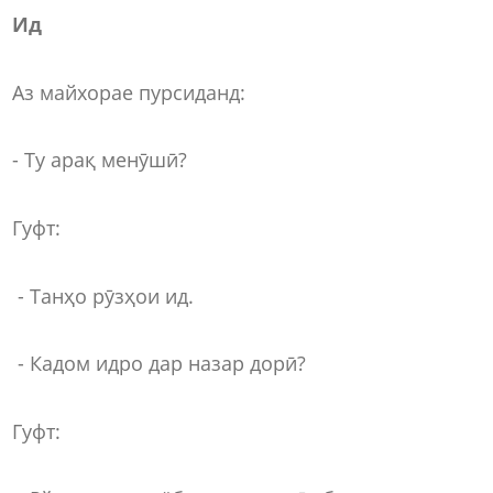
Ид
Аз майхорае пурсиданд:
- Ту арақ менӯшӣ?
Гуфт:
- Танҳо рӯзҳои ид.
- Кадом идро дар назар дорӣ?
Гуфт: