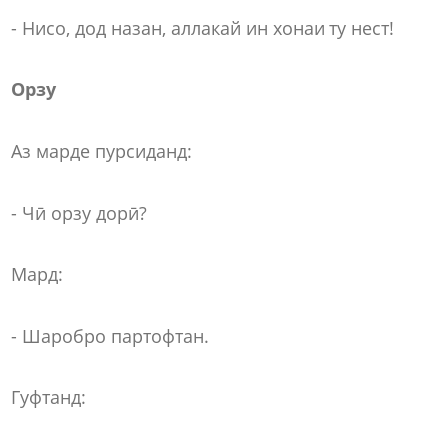
- Нисо, дод назан, аллакай ин хонаи ту нест!
Орзу
Аз марде пурсиданд:
- Чӣ орзу дорӣ?
Мард:
- Шаробро партофтан.
Гуфтанд: