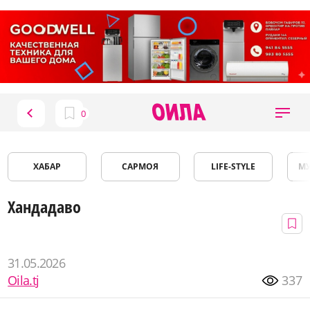
ХАБАР
САРМОЯ
LIFE-STYLE
М
Хандадаво
31.05.2026
Oila.tj
337