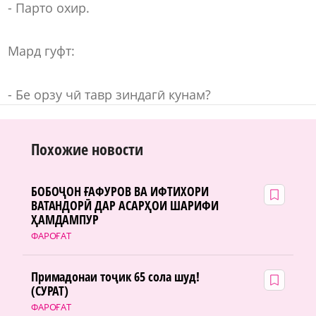
- Парто охир.
Мард гуфт:
- Бе орзу чӣ тавр зиндагӣ кунам?
Похожие новости
БОБОҶОН ҒАФУРОВ ВА ИФТИХОРИ
ВАТАНДОРӢ ДАР АСАРҲОИ ШАРИФИ
ҲАМДАМПУР
ФАРОҒАТ
Примадонаи тоҷик 65 сола шуд!
(СУРАТ)
ФАРОҒАТ