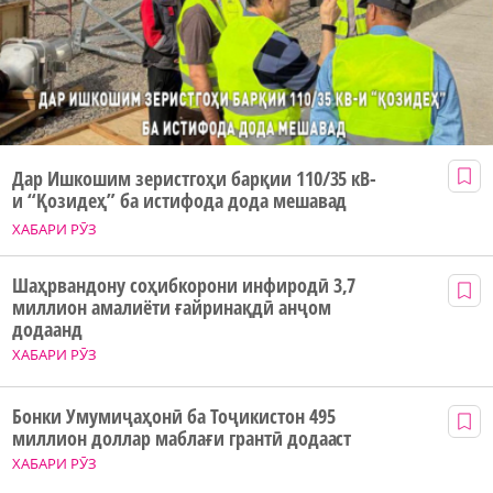
Дар Ишкошим зеристгоҳи барқии 110/35 кВ-
и “Қозидеҳ” ба истифода дода мешавад
ХАБАРИ РӮЗ
Шаҳрвандону соҳибкорони инфиродӣ 3,7
миллион амалиёти ғайринақдӣ анҷом
додаанд
ХАБАРИ РӮЗ
Бонки Умумиҷаҳонӣ ба Тоҷикистон 495
миллион доллар маблағи грантӣ додааст
ХАБАРИ РӮЗ