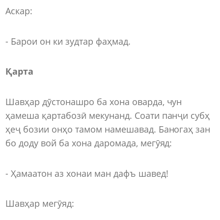
Аскар:
- Барои он ки зудтар фаҳмад.
Қарта
Шавҳар дӯстонашро ба хона оварда, чун
ҳамеша қартабозӣ мекунанд. Соати панҷи субҳ
ҳеҷ бозии онҳо тамом намешавад. Баногаҳ зан
бо доду вой ба хона даромада, мегӯяд:
- Ҳамаатон аз хонаи ман дафъ шавед!
Шавҳар мегӯяд: