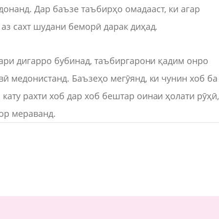
онанд. Дар баъзе таъбирҳо омадааст, ки агар
 аз сахт шудани беморӣ дарак диҳад.
стари дигарро бубинад, таъбиргарони қадим онро
вӣ медонистанд. Баъзеҳо мегӯянд, ки чунин хоб ба
кату рахти хоб дар хоб бештар оинаи ҳолати рӯҳӣ
ор мераванд.