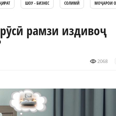
ҶИРАТ
ШОУ - БИЗНЕС
СОЛИМӢ
МОҶАРОИ 
арӯсӣ рамзи издивоҷ
?
2068