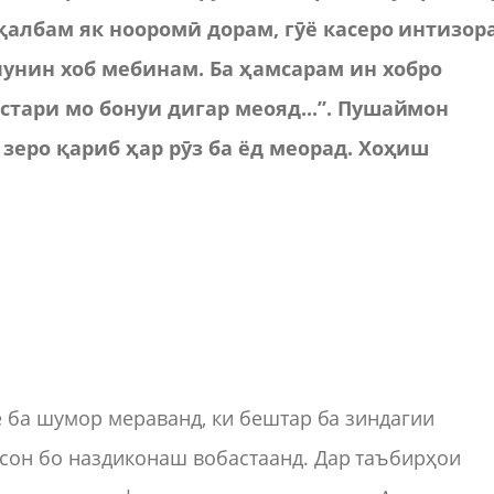
 қалбам як нооромӣ дорам, гӯё касеро интизор
 чунин хоб мебинам. Ба ҳамсарам ин хобро
стари мо бонуи дигар меояд...”. Пушаймон
 зеро қариб ҳар рӯз ба ёд меорад. Хоҳиш
ое ба шумор мераванд, ки бештар ба зиндагии
нсон бо наздиконаш вобастаанд. Дар таъбирҳои