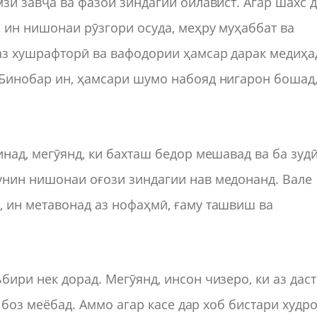
мзи завҷа ва фазои зиндагии оилавист. Агар шахс 
, ин нишонаи рӯзгори осуда, меҳру муҳаббат ва
аз хушрафторӣ ва вафодории ҳамсар дарак медиҳа
 Бинобар ин, ҳамсари шумо набояд нигарон бошад
инад, мегӯянд, ки бахташ бедор мешавад ва ба зуд
унин нишонаи оғози зиндагии нав медонанд. Вале
, ин метавонад аз нофаҳмӣ, ғаму ташвиш ва
бири нек дорад. Мегӯянд, инсон чизеро, ки аз даст
, боз меёбад. Аммо агар касе дар хоб бистари худр