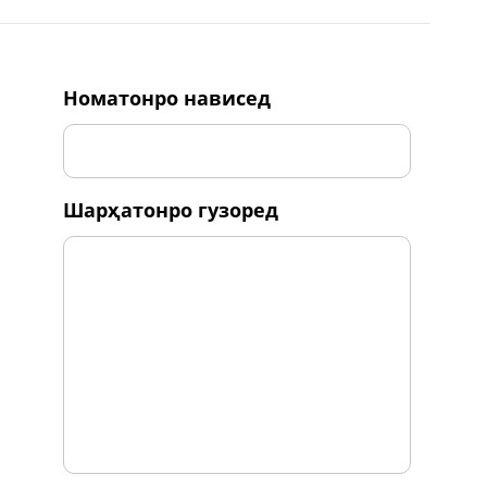
номатонро нависед
шарҳатонро гузоред