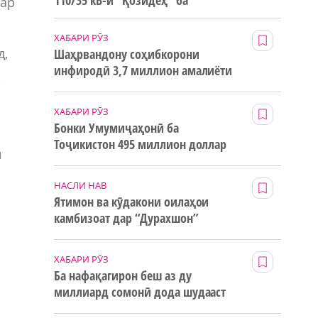
110/35 кВ-и “Қозидеҳ” ба
дар
истифода дода мешавад
ХАБАРИ РӮЗ
д,
Шаҳрвандону соҳибкорони
инфиродӣ 3,7 миллион амалиёти
,
ғайринақдӣ анҷом додаанд
ХАБАРИ РӮЗ
Бонки Умумиҷаҳонӣ ба
Тоҷикистон 495 миллион доллар
ӣ
маблағи грантӣ додааст
НАСЛИ НАВ
Ятимон ва кӯдакони оилаҳои
камбизоат дар “Дурахшон”
истироҳат мекунанд
ХАБАРИ РӮЗ
Ба нафақагирон беш аз ду
миллиард сомонӣ дода шудааст
о