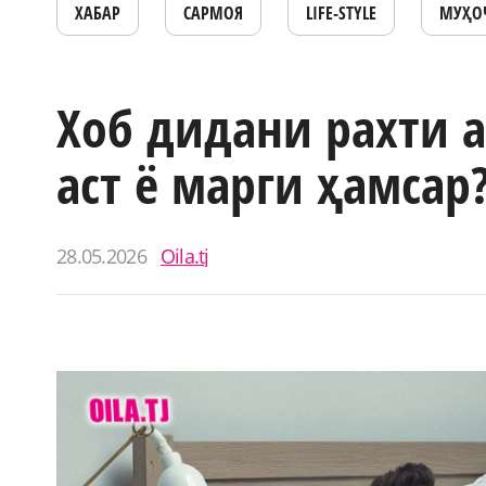
ХАБАР
САРМОЯ
LIFE-STYLE
МУҲО
Хоб дидани рахти 
аст ё марги ҳамсар
28.05.2026
Oila.tj