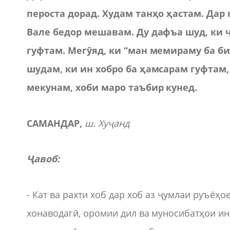
пероста дорад. Худам танҳо ҳастам. Дар
Вале бедор мешавам. Ду даф
ъ
а шуд, ки
гуфтам. Мегӯяд, ки “ман мемираму ба би
шудам, ки ин хобро ба ҳамсарам гуфтам,
мекунам, хоби маро таъбир кунед.
САМАНДАР,
ш. Хуҷанд
Ҷавоб:
- Кат ва рахти хоб дар хоб аз ҷумлаи руъёҳ
хонаводагӣ, оромии дил ва муносибатҳои и