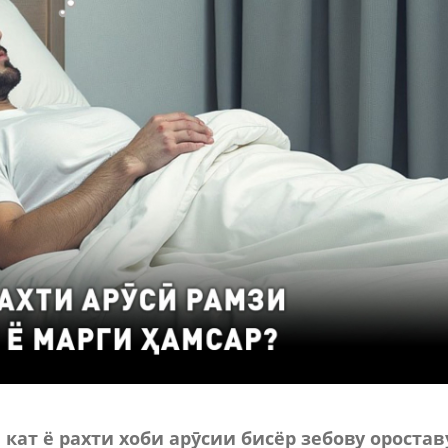
 кат ё рахти хоби арӯсии бисёр зебову оростав