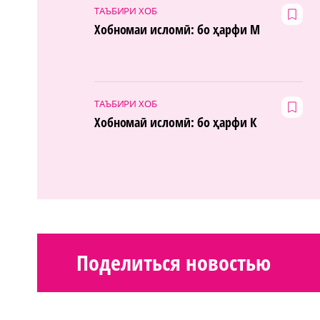
ТАЪБИРИ ХОБ
Хобномаи исломӣ: бо ҳарфи М
ТАЪБИРИ ХОБ
Хобномаӣ исломӣ: бо ҳарфи К
Поделиться новостью