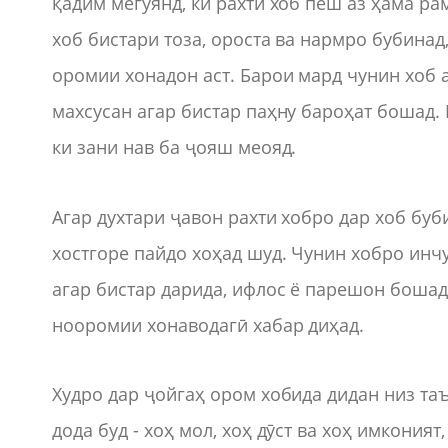
қадим мегӯянд, ки рахти хоб пеш аз ҳама ра
хоб бистари тоза, ороста ва нармро бубинад
оромии хонадон аст. Барои мард чунин хоб 
махсусан агар бистар паҳну бароҳат бошад.
ки зани нав ба ҷояш меояд.
Агар духтари ҷавон рахти хобро дар хоб буб
хостгоре пайдо хоҳад шуд. Чунин хобро инч
агар бистар дарида, ифлос ё парешон бошад
нооромии хонаводагӣ хабар диҳад.
Худро дар ҷойгаҳ ором хобида дидан низ таъ
дода буд - хоҳ мол, хоҳ дӯст ва хоҳ имконият