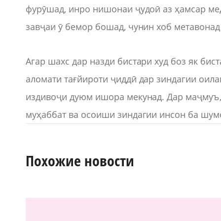
фурӯшад, инро нишонаи ҷудоӣ аз ҳамсар мед
завҷаи ӯ бемор бошад, чунин хоб метавонад
Агар шахс дар назди бистари худ боз як би
аломати тағйироти ҷиддӣ дар зиндагии оила
издивоҷи дуюм ишора мекунад. Дар маҷмуъ, 
муҳаббат ва осоиши зиндагии инсон ба шум
Похожие новости