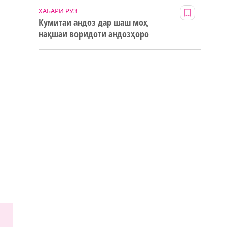
ХАБАРИ РӮЗ
Кумитаи андоз дар шаш моҳ
нақшаи воридоти андозҳоро
123% иҷро кард
,