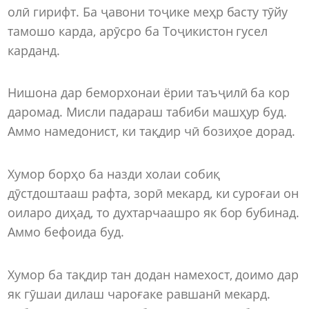
олӣ гирифт. Ба ҷавони тоҷике меҳр басту тӯйу
тамошо карда, арӯсро ба Тоҷикистон гусел
карданд.
Нишона дар беморхонаи ёрии таъҷилӣ ба кор
даромад. Мисли падараш табиби машҳур буд.
Аммо намедонист, ки тақдир чӣ бозиҳое дорад.
Хумор борҳо ба назди холаи собиқ
дӯстдоштааш рафта, зорӣ мекард, ки суроғаи он
оиларо диҳад, то духтарчаашро як бор бубинад.
Аммо бефоида буд.
Хумор ба тақдир тан додан намехост, доимо дар
як гӯшаи дилаш чароғаке равшанӣ мекард.