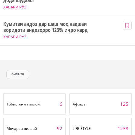
дода шудааст
ХАБАРИ РӮЗ
Кумитаи андоз дар шаш моҳ нақшаи
воридоти андозҳоро 123% иҷро кард
ХАБАРИ РӮЗ
ОИЛА.ТЧ
6
125
Тобистони тиллоӣ
Афиша
92
1238
Моҷарои оилавӣ
LIFE-STYLE