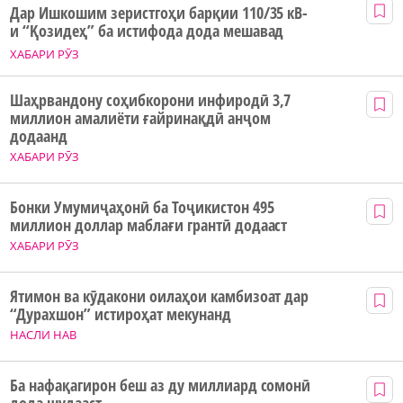
Дар Ишкошим зеристгоҳи барқии 110/35 кВ-
и “Қозидеҳ” ба истифода дода мешавад
ХАБАРИ РӮЗ
Шаҳрвандону соҳибкорони инфиродӣ 3,7
миллион амалиёти ғайринақдӣ анҷом
додаанд
ХАБАРИ РӮЗ
Бонки Умумиҷаҳонӣ ба Тоҷикистон 495
миллион доллар маблағи грантӣ додааст
ХАБАРИ РӮЗ
Ятимон ва кӯдакони оилаҳои камбизоат дар
“Дурахшон” истироҳат мекунанд
НАСЛИ НАВ
Ба нафақагирон беш аз ду миллиард сомонӣ