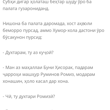
Субҳи дигар ҳолаташ беҳтар шуду ӯро ба
палата гузарониданд.
Нишона ба палата даромада, хост аҳволи
беморро пурсад, аммо Хумор-хола дастони ӯро
бӯсакунон пурсид:
- Духтарам, ту аз куҷоӣ?
- Ман аз маҳаллаи Буни Ҳисорак, падарам
ҷарроҳи машҳур Руминов Ромиз, модарам
хонашин, ҳоло касал дар хона.
- Чӣ, ту духтари Ромизӣ?