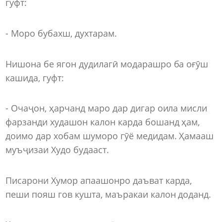
гуфт:
- Моро бубахш, духтарам.
Нишона бе ягон дудилагӣ модарашро ба оғӯш
кашида, гуфт:
- Очаҷон, ҳарчанд маро дар дигар оила мисли
фарзанди худашон калон карда бошанд ҳам,
доимо дар хобам шуморо гӯё медидам. Ҳамааш
муъҷизаи Худо будааст.
Писарони Хумор апаашонро даъват карда,
пеши пояш гов кушта, маъракаи калон доданд.