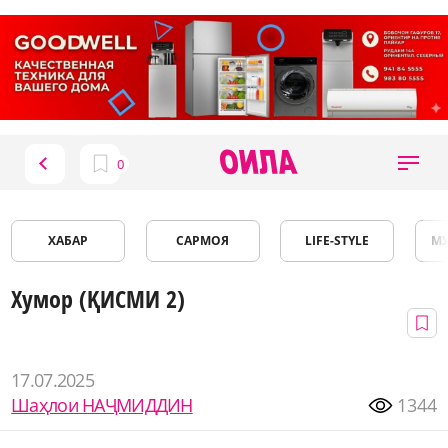
ХАБАР
САРМОЯ
LIFE-STYLE
М
Хумор (ҚИСМИ 2)
17.07.2025
Шаҳлои НАҶМИДДИН
1344