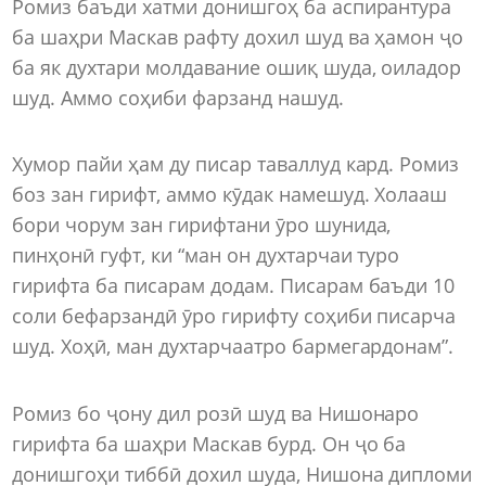
Ромиз баъди хатми донишгоҳ ба аспирантура
ба шаҳри Маскав рафту дохил шуд ва ҳамон ҷо
ба як духтари молдавание ошиқ шуда, оиладор
шуд. Аммо соҳиби фарзанд нашуд.
Хумор пайи ҳам ду писар таваллуд кард. Ромиз
боз зан гирифт, аммо кӯдак намешуд. Холааш
бори чорум зан гирифтани ӯро шунида,
пинҳонӣ гуфт, ки “ман он духтарчаи туро
гирифта ба писарам додам. Писарам баъди 10
соли бефарзандӣ ӯро гирифту соҳиби писарча
шуд. Хоҳӣ, ман духтарчаатро бармегардонам”.
Ромиз бо ҷону дил розӣ шуд ва Нишонаро
гирифта ба шаҳри Маскав бурд. Он ҷо ба
донишгоҳи тиббӣ дохил шуда, Нишона дипломи