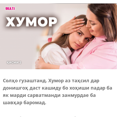
Солҳо гузаштанд. Хумор аз таҳсил дар
донишгоҳ даст кашиду бо хоҳиши падар ба
як марди сарватманди занмурдае ба
шавҳар баромад.