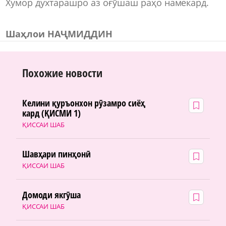
Хумор духтарашро аз оғӯшаш раҳо намекард.
Шаҳлои НАҶМИДДИН
Похожие новости
Келини қуръонхон рӯзамро сиёҳ
кард (ҚИСМИ 1)
ҚИССАИ ШАБ
Шавҳари пинҳонӣ
ҚИССАИ ШАБ
Домоди якгӯша
ҚИССАИ ШАБ