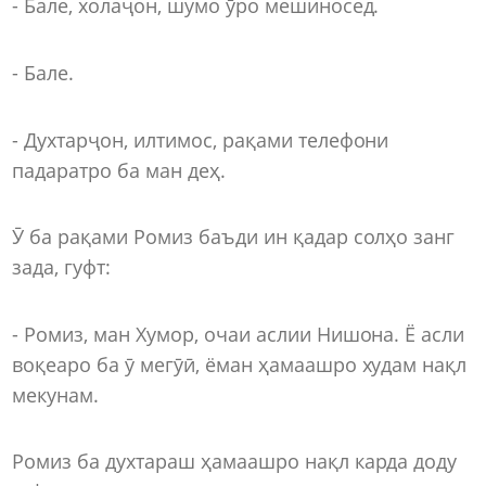
- Бале, холаҷон, шумо ӯро мешиносед.
- Бале.
- Духтарҷон, илтимос, рақами телефони
падаратро ба ман деҳ.
Ӯ ба рақами Ромиз баъди ин қадар солҳо занг
зада, гуфт:
- Ромиз, ман Хумор, очаи аслии Нишона. Ё асли
воқеаро ба ӯ мегӯӣ, ёман ҳамаашро худам нақл
мекунам.
Ромиз ба духтараш ҳамаашро нақл карда доду