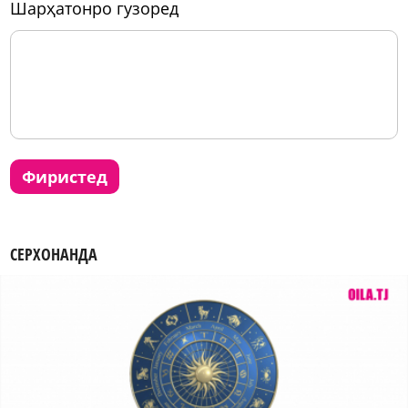
шарҳатонро гузоред
фиристед
СЕРХОНАНДА