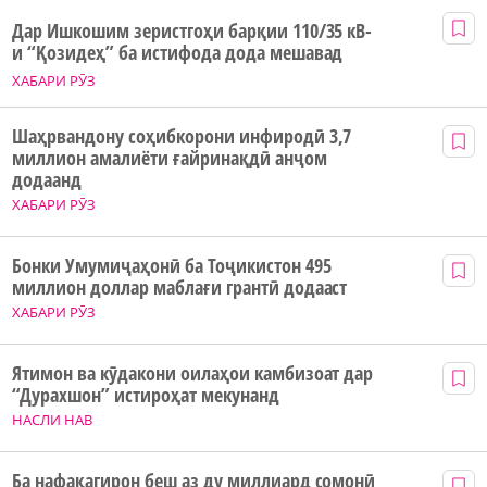
Дар Ишкошим зеристгоҳи барқии 110/35 кВ-
и “Қозидеҳ” ба истифода дода мешавад
ХАБАРИ РӮЗ
Шаҳрвандону соҳибкорони инфиродӣ 3,7
миллион амалиёти ғайринақдӣ анҷом
додаанд
ХАБАРИ РӮЗ
Бонки Умумиҷаҳонӣ ба Тоҷикистон 495
миллион доллар маблағи грантӣ додааст
ХАБАРИ РӮЗ
Ятимон ва кӯдакони оилаҳои камбизоат дар
“Дурахшон” истироҳат мекунанд
НАСЛИ НАВ
Ба нафақагирон беш аз ду миллиард сомонӣ