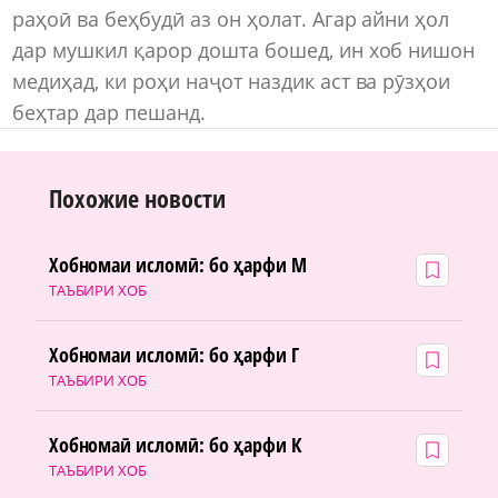
раҳоӣ ва беҳбудӣ аз он ҳолат. Агар айни ҳол
дар мушкил қарор дошта бошед, ин хоб нишон
медиҳад, ки роҳи наҷот наздик аст ва рӯзҳои
беҳтар дар пешанд.
Похожие новости
Хобномаи исломӣ: бо ҳарфи М
ТАЪБИРИ ХОБ
Хобномаи исломӣ: бо ҳарфи Г
ТАЪБИРИ ХОБ
Хобномаӣ исломӣ: бо ҳарфи К
ТАЪБИРИ ХОБ