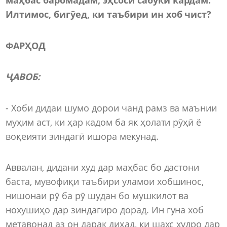
Илтимос, бигӯед, ки таъбири ин хоб чист?
ФАР
ҲОД
ҶАВОБ:
- Хоби дидаи шумо дорои чанд рамз ва маънии
муҳим аст, ки ҳар кадом ба як ҳолати рӯҳӣ ё
воқеияти зиндагӣ ишора мекунад.
Аввалан, дидани худ дар маҳбас бо дастони
баста, мувофиқи таъбири уламои хобшинос,
нишонаи рӯ ба рӯ шудан бо мушкилот ва
нохушиҳо дар зиндагиро дорад. Ин гуна хоб
метавонад аз он дарак диҳад, ки шахс худро дар