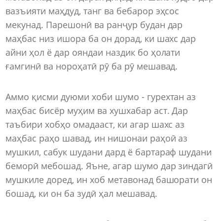
вазъияти маҳдуд, танг ва бебарор эҳсос
мекунад. Парешонӣ ва ранҷур будан дар
маҳбас низ ишора ба он дорад, ки шахс дар
айни ҳол ё дар ояндаи наздик бо ҳолати
ғамгинӣ ва нороҳатӣ рӯ ба рӯ мешавад.
Аммо қисми дуюми хоби шумо - гурехтан аз
маҳбас бисёр муҳим ва хушхабар аст. Дар
таъбири хобҳо омадааст, ки агар шахс аз
маҳбас раҳо шавад, ин нишонаи раҳоӣ аз
мушкил, сабук шудани дард ё бартараф шудани
беморӣ мебошад. Яъне, агар шумо дар зиндагӣ
мушкиле доред, ин хоб метавонад башорати он
бошад, ки он ба зудӣ ҳал мешавад.