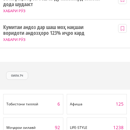
дода шудааст
ХАБАРИ РӮЗ
Кумитаи андоз дар шаш моҳ нақшаи
воридоти андозҳоро 123% иҷро кард
ХАБАРИ РӮЗ
ОИЛА.ТЧ
6
125
Тобистони тиллоӣ
Афиша
92
1238
Моҷарои оилавӣ
LIFE-STYLE