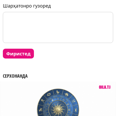
шарҳатонро гузоред
фиристед
СЕРХОНАНДА