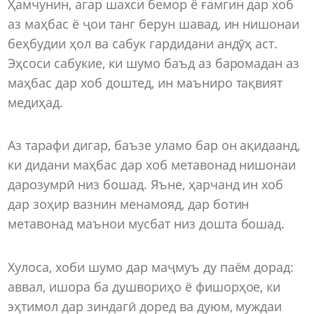
Ҳамчунин, агар шахси бемор ё ғамгин дар хоб
аз маҳбас ё ҷои танг берун шавад, ин нишонаи
беҳбудии ҳол ва сабук гардидани андӯҳ аст.
Эҳсоси сабукие, ки шумо баъд аз баромадан аз
маҳбас дар хоб доштед, ин маъниро тақвият
медиҳад.
Аз тарафи дигар, баъзе уламо бар он ақидаанд,
ки дидани маҳбас дар хоб метавонад нишонаи
дарозумрӣ низ бошад. Яъне, ҳарчанд ин хоб
дар зоҳир вазнин менамояд, дар ботин
метавонад маънои мусбат низ дошта бошад.
Хулоса, хоби шумо дар маҷмуъ ду паём дорад:
аввал, ишора ба душвориҳо ё фишорҳое, ки
эҳтимол дар зиндагӣ доред ва дуюм, муждаи