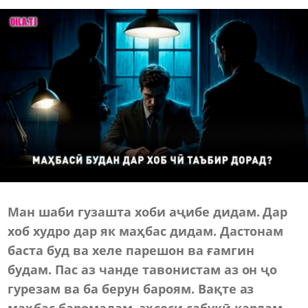
Ман шаби гузашта хоби аҷибе дидам. Дар
хоб худро дар як маҳбас дидам. Дастонам
баста буд ва хеле парешон ва ғамгин
будам. Пас аз чанде тавонистам аз он ҷо
гурезам ва ба берун бароям. Вақте аз
маҳбас баромадам, эҳсоси сабукӣ кардам.