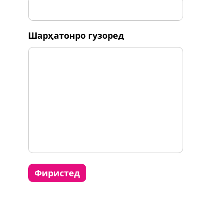
шарҳатонро гузоред
фиристед