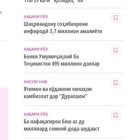
110/35 кВ-и “Қозидеҳ” ба
истифода дода мешавад
и
ХАБАРИ РӮЗ
Шаҳрвандону соҳибкорони
инфиродӣ 3,7 миллион амалиёти
ғайринақдӣ анҷом додаанд
ХАБАРИ РӮЗ
Бонки Умумиҷаҳонӣ ба
Тоҷикистон 495 миллион доллар
маблағи грантӣ додааст
НАСЛИ НАВ
Ятимон ва кӯдакони оилаҳои
камбизоат дар “Дурахшон”
истироҳат мекунанд
ХАБАРИ РӮЗ
Ба нафақагирон беш аз ду
миллиард сомонӣ дода шудааст