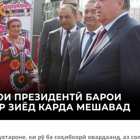
хтароне, ки рӯ ба соҳибкорӣ овардаанд, аз со