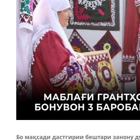
Бо мақсади дастгирии бештари занону ду