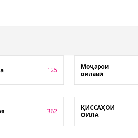
Моҷарои
125
а
оилавӣ
ҚИССАҲОИ
362
оя
ОИЛА