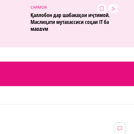
САРМОЯ
Қаллобон дар шабакаҳои иҷтимоӣ.
Маслиҳати мутахассиси соҳаи IT ба
мардум