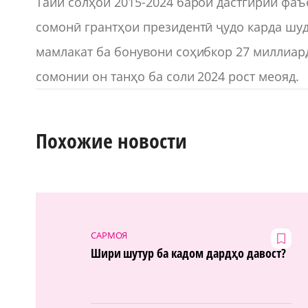
Тайи солҳои 2015-2024 барои дастгирии фа
сомонӣ грантҳои президентӣ ҷудо карда шуд
мамлакат ба бонувони соҳибкор 27 миллиард
сомонии он танҳо ба соли 2024 рост меояд.
Похожие новости
САРМОЯ
Шири шутур ба кадом дардҳо давост?