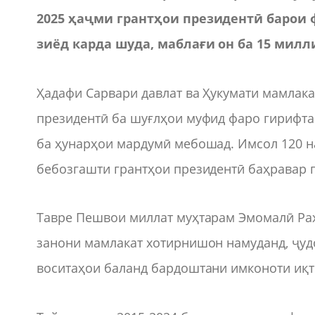
2025 ҳаҷми грантҳои президентӣ барои 
зиёд карда шуда, маблағи он ба 15 мил
Ҳадафи Сарвари давлат ва Ҳукумати мамлака
президентӣ ба шуғлҳои муфид фаро гирифта
ба ҳунарҳои мардумӣ мебошад. Имсол 120 н
бебозгашти грантҳои президентӣ баҳравар г
Тавре Пешвои миллат муҳтарам Эмомалӣ Раҳ
занони мамлакат хотирнишон намуданд, ҷудо
воситаҳои баланд бардоштани имконоти иқт