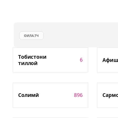
ОИЛА.ТЧ
Тобистони
6
Афиш
тиллоӣ
896
Солимӣ
Сарм