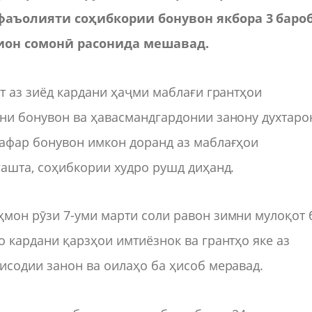
фаъолияти соҳибкории бонувон якбора 3 баро
лион сомонӣ расонида мешавад.
т аз зиёд кардани ҳаҷми маблағи грантҳои
ни бонувон ва ҳавасмандгардонии занону духтаро
афар бонувон имкон доранд аз маблағҳои
ашта, соҳибкории худро рушд диҳанд.
мон рӯзи 7-уми марти соли равон зимни мулоқот 
 кардани қарзҳои имтиёзнок ва грантҳо яке аз
исодии занон ва оилаҳо ба ҳисоб меравад.