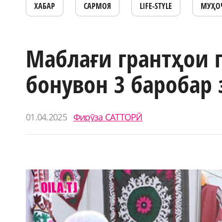
ХАБАР
САРМОЯ
LIFE-STYLE
МУҲО
Маблағи грантҳои 
бонувон 3 баробар
01.04.2025
Фирӯза САТТОРӢ