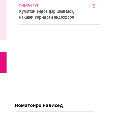
ХАБАРИ РӮЗ
Кумитаи андоз дар шаш моҳ
нақшаи воридоти андозҳоро
123% иҷро кард
номатонро нависед