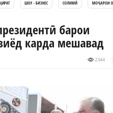
ҶИРАТ
ШОУ - БИЗНЕС
СОЛИМӢ
МОҶАРОИ 
президентӣ барои
 зиёд карда мешавад
2344