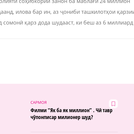
ъолияти соҳибкории занон ба маблағи 24 миллион
аанд, илова бар ин, аз ҷониби ташкилотҳои қарзи
 сомонӣ қарз дода шудааст, ки беш аз 6 миллиард
САРМОЯ
Филми “Як ба як миллион” . Чӣ тавр
чӯпонписар милионер шуд?