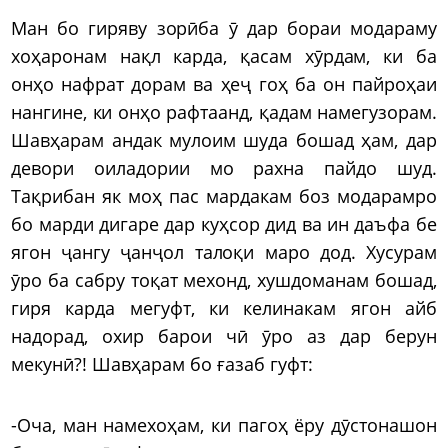
Ман бо гиряву зорӣба ӯ дар бораи модараму
хоҳаронам нақл карда, қасам хӯрдам, ки ба
онҳо нафрат дорам ва ҳеҷ гоҳ ба он пайроҳаи
нангине, ки онҳо рафтаанд, қадам намегузорам.
Шавҳарам андак мулоим шуда бошад ҳам, дар
девори оиладории мо рахна пайдо шуд.
Тақрибан як моҳ пас мардакам боз модарамро
бо марди дигаре дар куҳсор дид ва ин даъфа бе
ягон ҷангу ҷанҷол талоқи маро дод. Хусурам
ӯро ба сабру тоқат мехонд, хушдоманам бошад,
гиря карда мегуфт, ки келинакам ягон айб
надорад, охир барои чӣ ӯро аз дар берун
мекунӣ?! Шавҳарам бо ғазаб гуфт:
-Оча, ман намехоҳам, ки пагоҳ ёру дӯстонашон