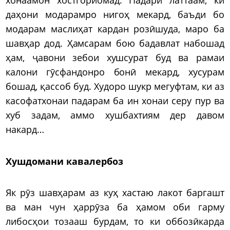
даҳони модарамро нигоҳ мекард, баъди бо
модарам маслиҳат кардан розӣшуда, маро ба
шавҳар дод. Ҳамсарам бою бадавлат набошад
ҳам, ҷавони зебои хушсурат буд ва рамаи
калони гӯсфандонро бонӣ мекард, хусурам
бошад, қассоб буд. Худоро шукр мегуфтам, ки аз
касофатхонаи падарам ба ин хонаи серу пур ва
хуб задам, аммо хушбахтиям дер давом
накард…
Хушдомани кавалербоз
Як рӯз шавҳарам аз куҳ хастаю лакот баргашт
ва ман чун ҳаррӯза ба ҳамом оби гарму
либосҳои тозааш бурдам, то ки оббозӣкарда