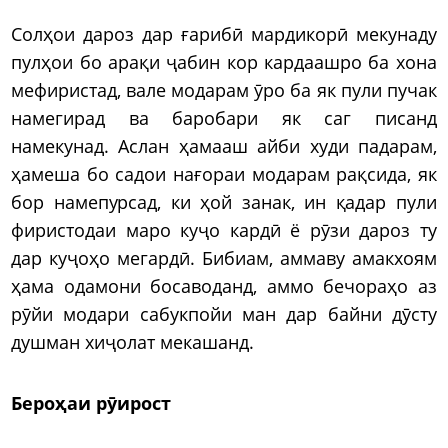
Солҳои дароз дар ғарибӣ мардикорӣ мекунаду
пулҳои бо арақи ҷабин кор кардаашро ба хона
мефиристад, вале модарам ӯро ба як пули пучак
намегирад ва баробари як саг писанд
намекунад. Аслан ҳамааш айби худи падарам,
ҳамеша бо садои нағораи модарам рақсида, як
бор намепурсад, ки ҳой занак, ин қадар пули
фиристодаи маро куҷо кардӣ ё рӯзи дароз ту
дар куҷоҳо мегардӣ. Бибиам, аммаву амакхоям
ҳама одамони босаводанд, аммо бечораҳо аз
рӯйи модари сабукпойи ман дар байни дӯсту
душман хиҷолат мекашанд.
Бероҳаи рӯирост