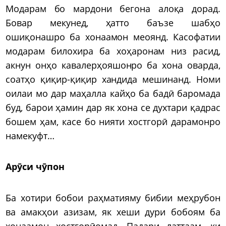
Модарам бо мардони бегона алоқа дорад.
Бовар мекунед, ҳатто баъзе шабҳо
ошиқонашро ба хонаамон меоянд. Касофатии
модарам билохира ба хоҳаронам низ расид,
акнун онҳо кавалерҳояшонро ба хона оварда,
соатҳо қиқир-қиқир хандида мешинанд. Номи
оилаи мо дар маҳалла кайҳо ба бадӣ баромада
буд, барои ҳамин дар як хона се духтари қадрас
бошем ҳам, касе бо нияти хостгорӣ дарамонро
намекуфт…
Арӯси чӯпон
Ба хотири бобои раҳматияму бибии меҳрубон
ва амакҳои азизам, як хеши дури бобоям ба
хонаамон хостгорӣомад. Падари латтаам, ки