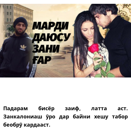
Падарам бисёр заиф, латта аст.
Занкалониаш ӯро дар байни хешу табор
беобрӯ кардааст.