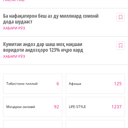
Ба нафақагирон беш аз ду миллиард сомонӣ
дода шудааст
ХАБАРИ РӮЗ
Кумитаи андоз дар шаш моҳ нақшаи
воридоти андозҳоро 123% иҷро кард
ХАБАРИ РӮЗ
6
125
Тобистони тиллоӣ
Афиша
92
1237
Моҷарои оилавӣ
LIFE-STYLE