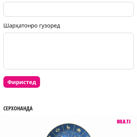
шарҳатонро гузоред
фиристед
СЕРХОНАНДА