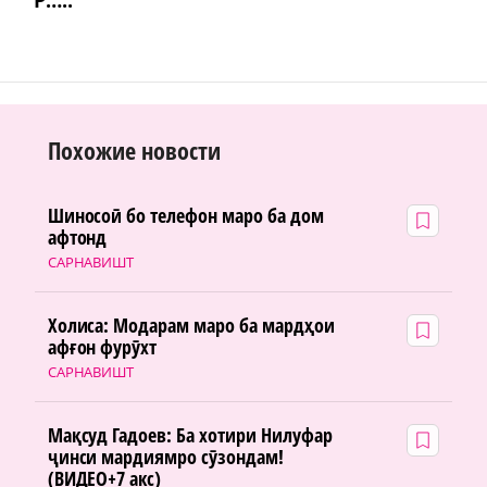
Похожие новости
Шиносоӣ бо телефон маро ба дом
афтонд
САРНАВИШТ
Холиса: Модарам маро ба мардҳои
афғон фурӯхт
САРНАВИШТ
Мақсуд Гадоев: Ба хотири Нилуфар
ҷинси мардиямро сӯзондам!
(ВИДЕО+7 акс)