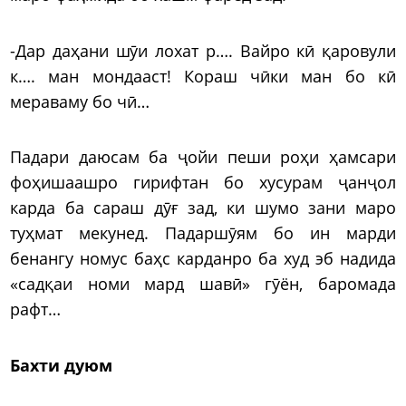
-Дар даҳани шӯи лохат р…. Вайро кӣ қаровули
к…. ман мондааст! Кораш чӣки ман бо кӣ
мераваму бо чӣ…
Падари даюсам ба ҷойи пеши роҳи ҳамсари
фоҳишаашро гирифтан бо хусурам ҷанҷол
карда ба сараш дӯғ зад, ки шумо зани маро
туҳмат мекунед. Падаршӯям бо ин марди
бенангу номус баҳс карданро ба худ эб надида
«садқаи номи мард шавӣ» гӯён, баромада
рафт…
Бахти дуюм