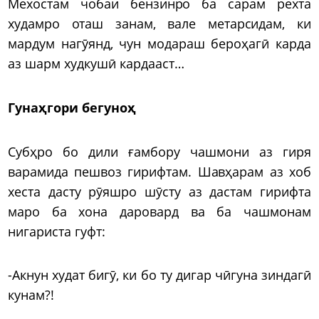
Мехостам чобаи бензинро ба сарам рехта
худамро оташ занам, вале метарсидам, ки
мардум нагӯянд, чун модараш бероҳагӣ карда
аз шарм худкушӣ кардааст…
Гунаҳгори бегуноҳ
Субҳро бо дили ғамбору чашмони аз гиря
варамида пешвоз гирифтам. Шавҳарам аз хоб
хеста дасту рӯяшро шӯсту аз дастам гирифта
маро ба хона даровард ва ба чашмонам
нигариста гуфт:
-Акнун худат бигӯ, ки бо ту дигар чӣгуна зиндагӣ
кунам?!