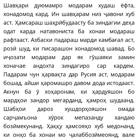
Шавҳари дуюмамро модарам худаш ёфта,
хонадомод кард. Ин шавҳарам низ ҷавони хуб
аст. Ҳамсараш шаҳрӣбудаасту ба зиндагии деҳа
одат карда натавониста ба хонаи модараш
рафтааст. Азбаски падараш марди камбағал аст,
розӣ шуд, ки писарашон хонадомод шавад. Бо
иҷозати модарам дар як гӯшаяки замин
хоначае андохта зиндагиро сар кардем.
Падарам чун ҳарвақта дар Русия аст, модарам
бошад, айши ҳаромашро давом дода истодааст.
Акнун ба ӯ хоҳаронам, ки ҳардуяшон бо
мардҳои зандор мегарданд, ҳамроҳ шудаанд.
Шабҳои дароз хушдорҳояшон омада
сарҷамъона хӯрок мепазанду хандаю
бозӣмекунанд. Ҳаққу ҳамсояҳо хуб медонанд,
ки онҳо ба хонаи мо ҷалаббозӣмеоянд, вале