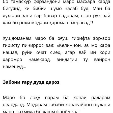
бо тамасхӯр фарзандони маро масхара карда
бигӯянд, ки бибии шумо ҷалаб буд. Ман ба
духтари зани ғар бовар надорам, ягон рӯз вай
ҳам бо роҳи модари ҳаромаш меравад!!!
Хушдоманам маро ба оғӯш гирифта зор-зор
гиристу пичиррос зад: «Келинҷон, аз мо хафа
нашав, рӯйи очат сиёҳ, агар вай ин кори
ҳаромро намекард, зиндагии ту вайрон
намешуд…
Забони ғару дузд дароз
Маро бо лоқу парам ба хонаи падарам
оварданд. Модарам сабаби хонавайрон шудани
маро фаҳмида бо хашм фарёд зад: