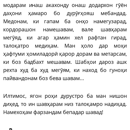
модарам инаш акахонду онаш додархон гӯён
даҳони ҳамаро бо дурӯғҳояш мебандад.
Медонам, ки гапам ба онҳо намегузарад,
кордорашон намешавам, вале шавҳарам
мегӯяд, ки агар ҳамин хел рафтан гирад,
талоқатро медиҳам. Ман ҳоло дар моҳи
ҳафтуми ҳомиладорӣ қарор дорам ва метарсам,
ки боз бадбахт мешавам. Шабҳои дароз ашк
рехта худ ба худ мегӯям, ки наход бо гуноҳи
пайвандонам боз бева шавам...
Илтимос, ягон роҳи дурустро ба ман нишон
диҳед, то ин шавҳарам низ талоқамро надиҳад.
Намехоҳам фарзандам бепадар шавад!
Р…..