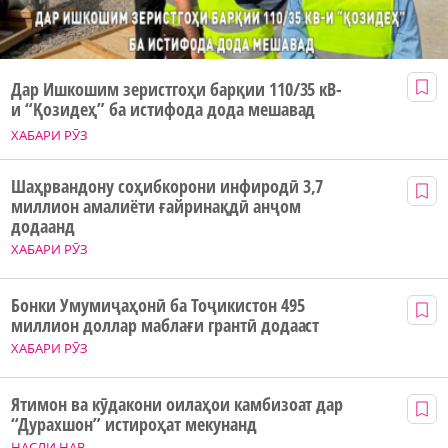
Дар Ишкошим зеристгоҳи барқии 110/35 кВ-
и “Қозидеҳ” ба истифода дода мешавад
ХАБАРИ РӮЗ
Шаҳрвандону соҳибкорони инфиродӣ 3,7
миллион амалиёти ғайринақдӣ анҷом
додаанд
ХАБАРИ РӮЗ
Бонки Умумиҷаҳонӣ ба Тоҷикистон 495
миллион доллар маблағи грантӣ додааст
ХАБАРИ РӮЗ
Ятимон ва кӯдакони оилаҳои камбизоат дар
“Дурахшон” истироҳат мекунанд
НАСЛИ НАВ