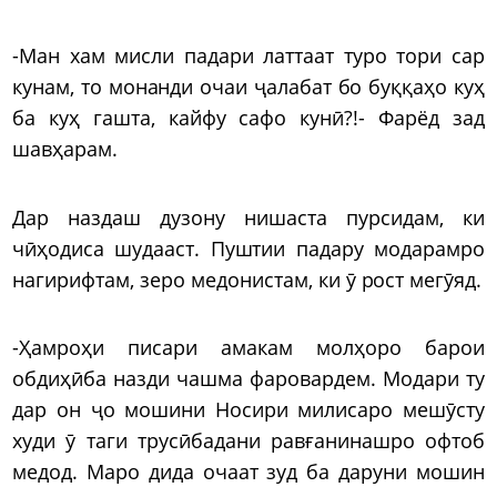
-Ман хам мисли падари латтаат туро тори сар
кунам, то монанди очаи ҷалабат бо буққаҳо куҳ
ба куҳ гашта, кайфу сафо кунӣ?!- Фарёд зад
шавҳарам.
Дар наздаш дузону нишаста пурсидам, ки
чӣҳодиса шудааст. Пуштии падару модарамро
нагирифтам, зеро медонистам, ки ӯ рост мегӯяд.
-Ҳамроҳи писари амакам молҳоро барои
обдиҳӣба назди чашма фаровардем. Модари ту
дар он ҷо мошини Носири милисаро мешӯсту
худи ӯ таги трусӣбадани равғанинашро офтоб
медод. Маро дида очаат зуд ба даруни мошин