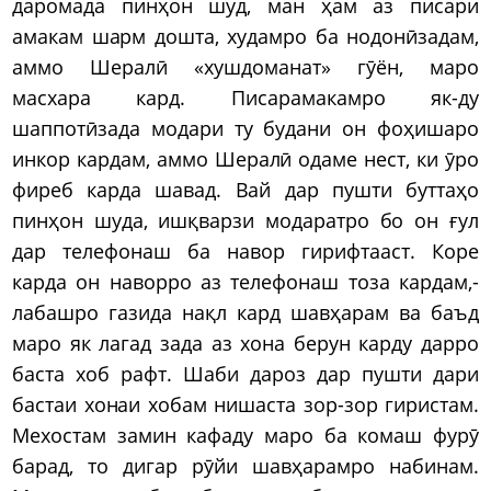
даромада пинҳон шуд, ман ҳам аз писари
амакам шарм дошта, худамро ба нодонӣзадам,
аммо Шералӣ «хушдоманат» гӯён, маро
масхара кард. Писарамакамро як-ду
шаппотӣзада модари ту будани он фоҳишаро
инкор кардам, аммо Шералӣ одаме нест, ки ӯро
фиреб карда шавад. Вай дар пушти буттаҳо
пинҳон шуда, ишқварзи модаратро бо он ғул
дар телефонаш ба навор гирифтааст. Коре
карда он наворро аз телефонаш тоза кардам,-
лабашро газида нақл кард шавҳарам ва баъд
маро як лагад зада аз хона берун карду дарро
баста хоб рафт. Шаби дароз дар пушти дари
бастаи хонаи хобам нишаста зор-зор гиристам.
Мехостам замин кафаду маро ба комаш фурӯ
барад, то дигар рӯйи шавҳарамро набинам.