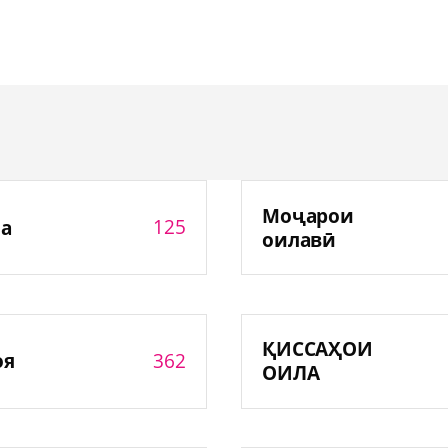
Моҷарои
125
а
оилавӣ
ҚИССАҲОИ
362
оя
ОИЛА