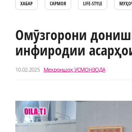
ХАБАР
САРМОЯ
LIFE-STYLE
МУҲО
Омӯзгорони дониш
инфиродии асарҳои
10.02.2025
Меҳроншоҳ УСМОНЗОДА