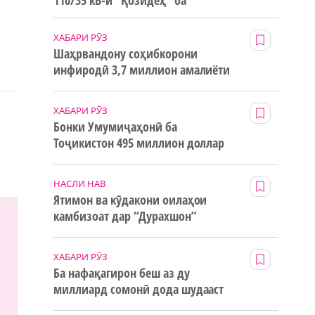
110/35 кВ-и “Қозидеҳ” ба
истифода дода мешавад
ХАБАРИ РӮЗ
а
Шаҳрвандону соҳибкорони
инфиродӣ 3,7 миллион амалиёти
ғайринақдӣ анҷом додаанд
ХАБАРИ РӮЗ
Бонки Умумиҷаҳонӣ ба
Тоҷикистон 495 миллион доллар
маблағи грантӣ додааст
НАСЛИ НАВ
Ятимон ва кӯдакони оилаҳои
камбизоат дар “Дурахшон”
истироҳат мекунанд
ХАБАРИ РӮЗ
Ба нафақагирон беш аз ду
миллиард сомонӣ дода шудааст