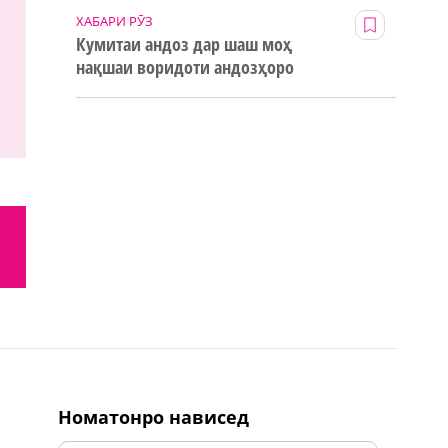
ХАБАРИ РӮЗ
Кумитаи андоз дар шаш моҳ
нақшаи воридоти андозҳоро
123% иҷро кард
номатонро нависед