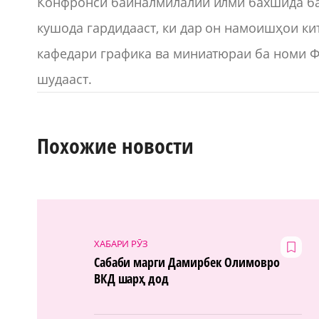
Конфронси байналмилалии илмӣ бахшида ба
кушода гардидааст, ки дар он намоишҳои к
кафедари графика ва миниатюраи ба номи 
шудааст.
Похожие новости
ХАБАРИ РӮЗ
Сабаби марги Дамирбек Олимовро
ВКД шарҳ дод