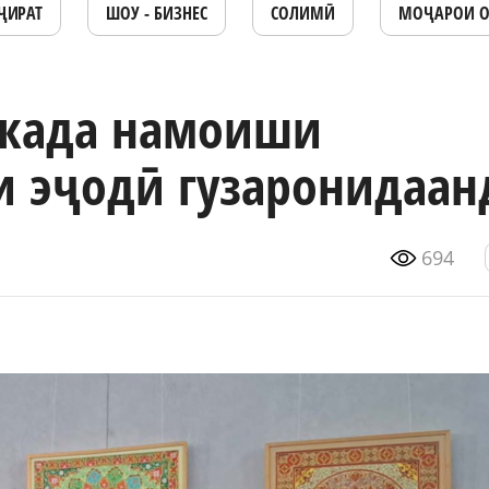
ҶИРАТ
ШОУ - БИЗНЕС
СОЛИМӢ
МОҶАРОИ 
када намоиши
 эҷодӣ гузаронидаан
694