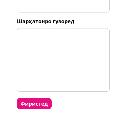
шарҳатонро гузоред
фиристед