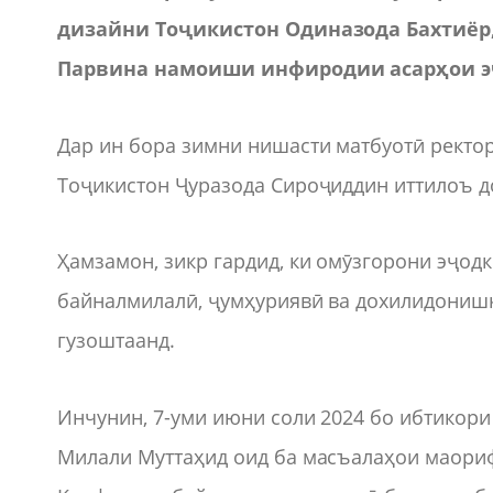
дизайни Тоҷикистон Одиназода Бахтиёр
Парвина намоиши инфиродии асарҳои эҷ
Дар ин бора зимни нишасти матбуотӣ ректо
Тоҷикистон Ҷуразода Сироҷиддин иттилоъ д
Ҳамзамон, зикр гардид, ки омӯзгорони эҷод
байналмилалӣ, ҷумҳуриявӣ ва дохилидонишк
гузоштаанд.
Инчунин, 7-уми июни соли 2024 бо ибтикор
Милали Муттаҳид оид ба масъалаҳои маори