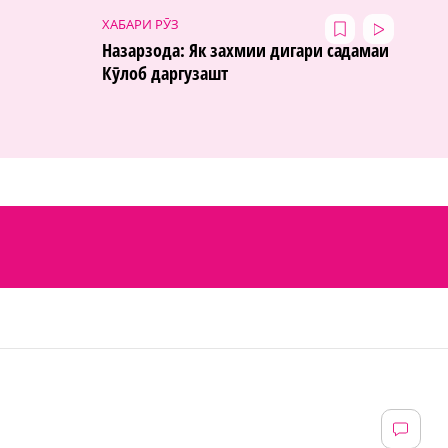
ХАБАРИ РӮЗ
Назарзода: Як захмии дигари садамаи
Кӯлоб даргузашт