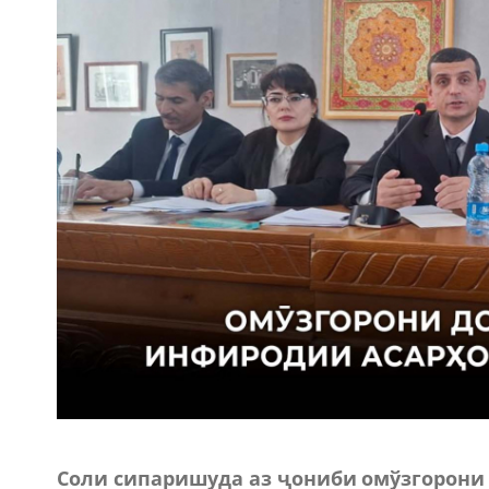
Соли сипаришуда аз ҷониби омўзгорони