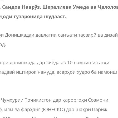
, Саидов Наврӯз, Шералиева Умеда ва Ҷалоло
одӣ гузаронида шудааст.
ри Донишкадаи давлатии санъати тасвирӣ ва диза
од.
кори донишкада дар зиёда аз 10 намоиши сатҳи
адавӣ иштирок намуда, асарҳои худро ба намоиш
и Ҷумҳурии Тоҷикистон дар қароргоҳи Созмони
ф, илм ва фарҳанг (ЮНЕСКО) дар шаҳри Париж