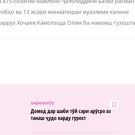
 815-солагии Мавлоно Ҷалолиддини Балхӣ расман
итобҳо ва 13 асари миниатюраи муаллими калони
Фаррух Хоҷаев Камолзода Олим ба намоиш гузошт
ХАБАРИ РӮЗ
Домод дар шаби тӯй сари арӯсро аз
танаш ҷудо карду гурехт