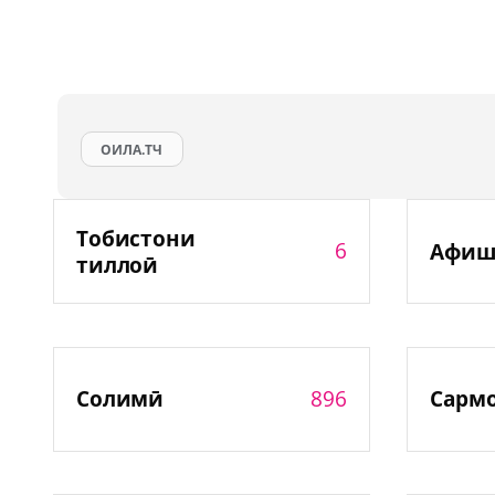
ОИЛА.ТЧ
Тобистони
6
Афиш
тиллоӣ
896
Солимӣ
Сарм