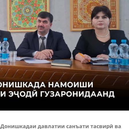
 Донишкадаи давлатии санъати тасвирӣ ва