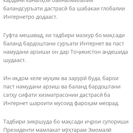
баландсуръати дастрасӣ ба шабакаи глобалии
Интернетро додааст.
Гуфта мешавад, ки тадбири мазкур бо мақсади
баланд бардоштани суръати Интернет ва паст
намудани арзиши он дар Тоҷикистон андешида
шудааст.
Ин иқдом хеле муҳим ва зарурӣ буда, барои
паст намудани арзиш ва баланд бардоштани
сатҳу сифати хизматрасонии дастрасӣ ба
Интернет шароити мусоид фароҳам меорад.
Тадбири зикршуда бо мақсади иҷрои супориши
Президенти мамлакат мӯҳтарам Эмомалӣ