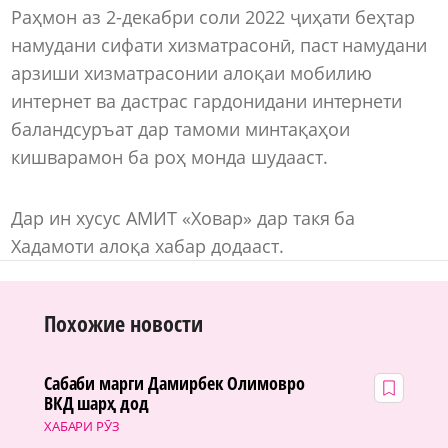
Раҳмон аз 2-декабри соли 2022 ҷиҳати беҳтар
намудани сифати хизматрасонӣ, паст намудани
арзиши хизматрасонии алоқаи мобилию
интернет ва дастрас гардонидани интернети
баландсуръат дар тамоми минтақаҳои
кишварамон ба роҳ монда шудааст.
Дар ин хусус АМИТ «Ховар» дар такя ба
Хадамоти алоқа хабар додааст.
Похожие новости
Сабаби марги Дамирбек Олимовро
ВКД шарҳ дод
ХАБАРИ РӮЗ