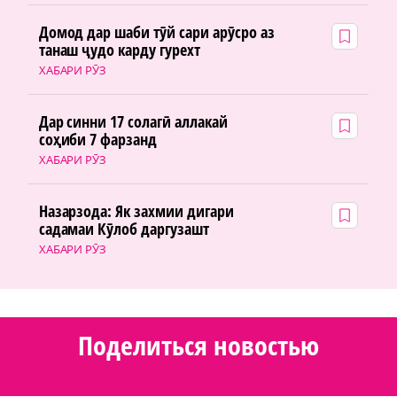
Домод дар шаби тӯй сари арӯсро аз
танаш ҷудо карду гурехт
ХАБАРИ РӮЗ
Дар синни 17 солагӣ аллакай
соҳиби 7 фарзанд
ХАБАРИ РӮЗ
Назарзода: Як захмии дигари
садамаи Кӯлоб даргузашт
ХАБАРИ РӮЗ
Поделиться новостью