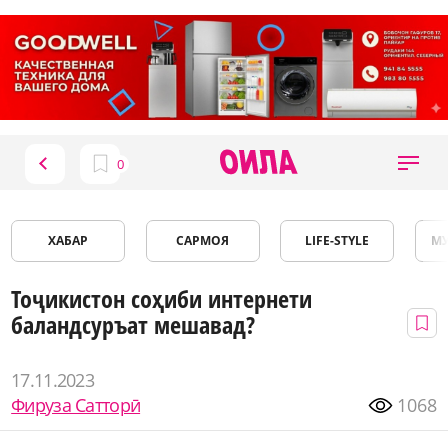
ХАБАР
САРМОЯ
LIFE-STYLE
М
Тоҷикистон соҳиби интернети
баландсуръат мешавад?
17.11.2023
Фируза Сатторӣ
1068