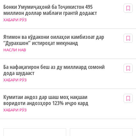
Бонки Умумиҷаҳонӣ ба Тоҷикистон 495
миллион доллар маблағи грантӣ додааст
ХАБАРИ РӮЗ
Ятимон ва кӯдакони оилаҳои камбизоат дар
“Дурахшон” истироҳат мекунанд
НАСЛИ НАВ
Ба нафақагирон беш аз ду миллиард сомонӣ
дода шудааст
ХАБАРИ РӮЗ
Кумитаи андоз дар шаш моҳ нақшаи
воридоти андозҳоро 123% иҷро кард
ХАБАРИ РӮЗ