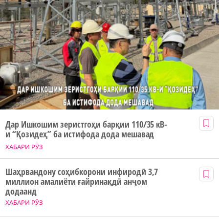
Дар Ишкошим зеристгоҳи барқии 110/35 кВ-
и “Қозидеҳ” ба истифода дода мешавад
ХАБАРИ РӮЗ
Шаҳрвандону соҳибкорони инфиродӣ 3,7
миллион амалиёти ғайринақдӣ анҷом
додаанд
ХАБАРИ РӮЗ