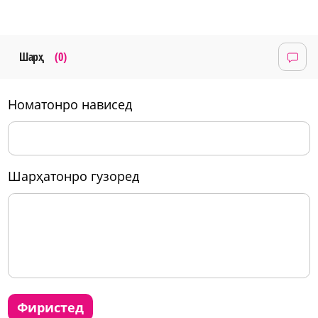
Шарҳ
(0)
номатонро нависед
шарҳатонро гузоред
фиристед