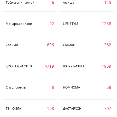
6
125
Тобистони тиллоӣ
Афиша
92
1238
Моҷарои оилавӣ
LIFE-STYLE
896
362
Солимӣ
Сармоя
4719
1969
ҚИССАҲОИ ОИЛА
ШОУ - БИЗНЕС
8
58
Спецпроекты
НОМНОМА
198
707
ТВ - ОИЛА
ДАСТАРХОН