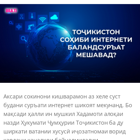
Аксари сокинони кишварамон аз хеле суст
будани суръати интернет шикоят мекунанд. Бо
мақсади ҳалли ин мушкил Хадамоти алоқаи
назди Ҳукумати Ҷумҳурии Тоҷикистон ба ду
ширкати ватании хусусӣ иҷозатномаи ворид
кардани каналҳои байналмилалии