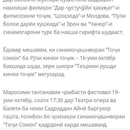
намоиши филмҳои “Дар ҷустуҷӯйи ҳақиқат”-и
филмсозони тоҷик, “Шоҳзода”-и Молдова, “Пули
болои дарёи хушкида”-и Эрон ва “Чанор”-и
синамогарони турк ба нақша гирифта шудааст.
Ёдовар мешавем, ки синамоҷашнвораи “Тоҷи
сомон” ба Рӯзи кинои тоҷик – 16-уми октябр
бахшида шуда, зери шиори “Таърихи рушди
кинои тоҷик” мегузарад.
Маросими тантанавии ҷамбасти фестивал 19-
уми октябр, соати 17:30 дар Театри опера ва
балети ба номи Садриддин Айнӣ баргузор
гашта, ғолибон бо ҷоизаҳои синамоҷашнвораи
“Тоҷи Сомон” қадрдонӣ карда мешаванд.