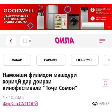
ХАБАР
САРМОЯ
LIFE-STYLE
М
Намоиши филмҳои машҳури
хориҷӣ дар доираи
кинофестивали “Тоҷи Сомон”
17.10.2025
Фирӯза САТТОРӢ
6907