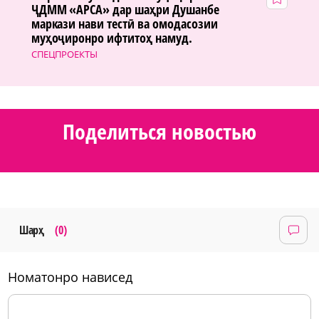
ҶДММ «АРСА» дар шаҳри Душанбе
маркази нави тестӣ ва омодасозии
муҳоҷиронро ифтитоҳ намуд.
СПЕЦПРОЕКТЫ
Поделиться новостью
Шарҳ
(0)
номатонро нависед