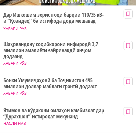
Дар Ишкошим зеристгоҳи барқии 110/35 кВ-
и “Қозидеҳ” ба истифода дода мешавад
ХАБАРИ РӮЗ
Шаҳрвандону соҳибкорони инфиродӣ 3,7
миллион амалиёти ғайринақдӣ анҷом
додаанд
ХАБАРИ РӮЗ
Бонки Умумиҷаҳонӣ ба Тоҷикистон 495
миллион доллар маблағи грантӣ додааст
ХАБАРИ РӮЗ
Ятимон ва кӯдакони оилаҳои камбизоат дар
“Дурахшон” истироҳат мекунанд
НАСЛИ НАВ