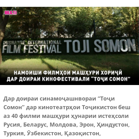
Дар доираи синамоҷашнвораи “Тоҷи
Сомон” дар кинотеатрҳои Тоҷикистон беш
аз 40 филми машҳури ҳунарии истеҳсоли
Русия, Бел
а
рус, Молдова, Эрон, Ҳиндустон,
Туркия,
Ӯ
збекистон, Қазоқистон,