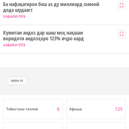
Ба нафақагирон беш аз ду миллиард сомонӣ
дода шудааст
ХАБАРИ РӮЗ
Кумитаи андоз дар шаш моҳ нақшаи
воридоти андозҳоро 123% иҷро кард
ХАБАРИ РӮЗ
ОИЛА.ТЧ
6
125
Тобистони тиллоӣ
Афиша