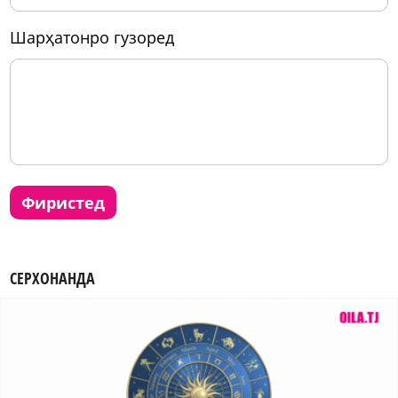
шарҳатонро гузоред
фиристед
СЕРХОНАНДА