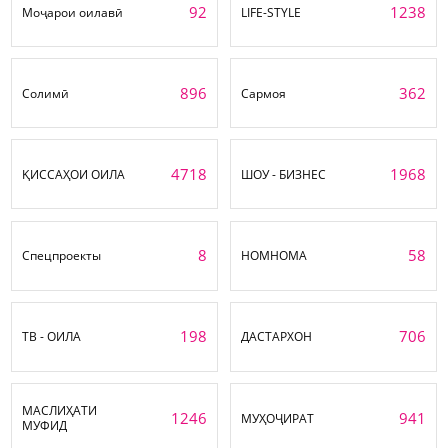
92
1238
Моҷарои оилавӣ
LIFE-STYLE
896
362
Солимӣ
Сармоя
4718
1968
ҚИССАҲОИ ОИЛА
ШОУ - БИЗНЕС
8
58
Спецпроекты
НОМНОМА
198
706
ТВ - ОИЛА
ДАСТАРХОН
МАСЛИҲАТИ
1246
941
МУҲОҶИРАТ
МУФИД