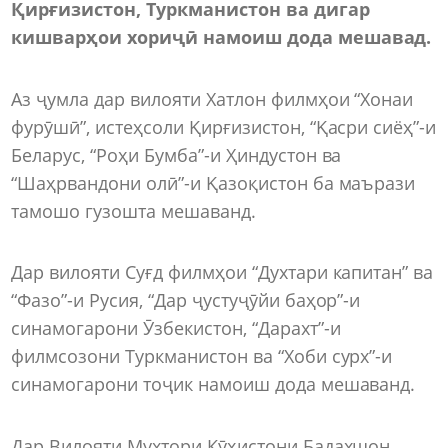
Қирғизистон, Туркм
а
нистон ва дигар
кишварҳои хориҷӣ намоиш дода мешавад.
Аз ҷумла дар вилояти Хатлон филмҳои “Хонаи
фурӯшӣ”, истеҳсоли Қирғизистон, “Қасри сиёҳ”-и
Беларус, “Роҳи Бумба”-и Ҳиндустон ва
“Шаҳрвандони олӣ”-и Қазоқистон ба маърази
тамошо гузошта мешаванд.
Дар вилояти Суғд филмҳои “Духтари капитан” ва
“Фазо”-и Русия, “Дар ҷустуҷӯйи баҳор”-и
синамогарони Ӯзбекистон, “Дарахт”-и
филмсозони Туркманистон ва “Хоби сурх”-и
синамогарони тоҷик намоиш дода мешаванд.
Дар Вилояти Мухтори Кӯҳистони Бадахшон