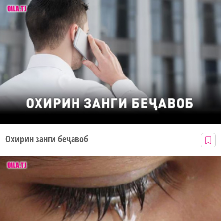
Охирин занги беҷавоб