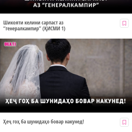
Шикояти келини сарпаст аз
“генералкампир” (ҚИСМИ 1)
Ҳеҷ гоҳ ба шунидаҳо бовар накунед!