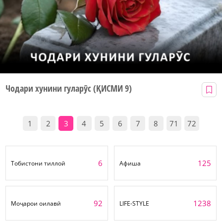
Чодари хунини гуларӯс (ҚИСМИ 9)
1
2
3
4
5
6
7
8
71
72
6
125
Тобистони тиллоӣ
Афиша
92
1238
Моҷарои оилавӣ
LIFE-STYLE