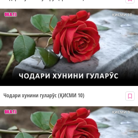
Чодари хунини гуларӯс (ҚИСМИ 10)