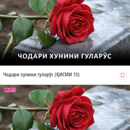
Чодари хунини гуларӯс (ҚИСМИ 13)