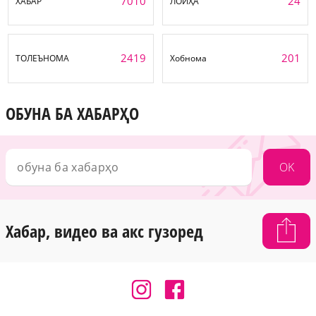
7010
24
ХАБАР
ЛОИҲА
2419
201
ТОЛЕЪНОМА
Хобнома
ОБУНА БА ХАБАРҲО
OK
Хабар, видео ва акс гузоред