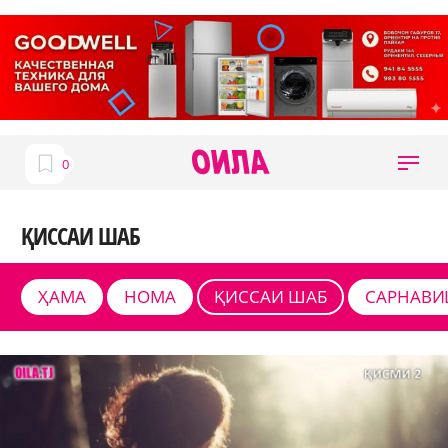
ҚИССАИ ШАБ
ҲАМА
НОМА
ҚИССАИ ШАБ
САРНАВИ