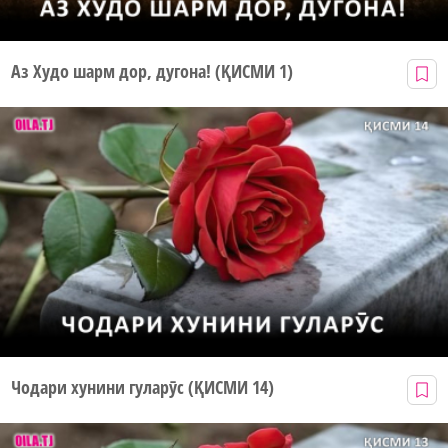
Аз Худо шарм дор, дугона! (ҚИСМИ 1)
Чодари хунини гуларӯс (ҚИСМИ 14)