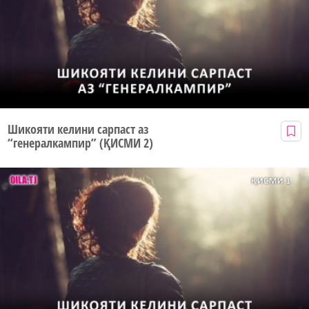
Шикояти келини сарпаст аз
“генералкампир” (ҚИСМИ 2)