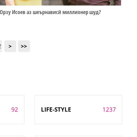
Орзу Исоев аз шеърнависӣ миллионер шуд?
2
>
>>
92
1237
LIFE-STYLE