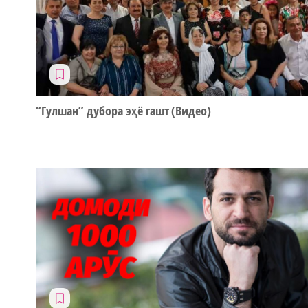
“Гулшан” дубора эҳё гашт (Видео)