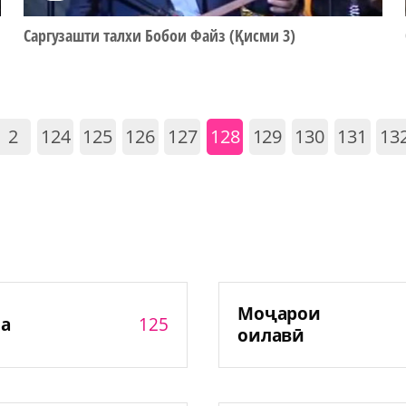
Саргузашти талхи Бобои Файз (Қисми 3)
2
124
125
126
127
128
129
130
131
13
Моҷарои
125
а
оилавӣ