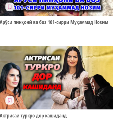
Арӯси пинҳонӣ ва боз 101-сирри Муҳаммад Нозим
Актрисаи туркро дор кашиданд