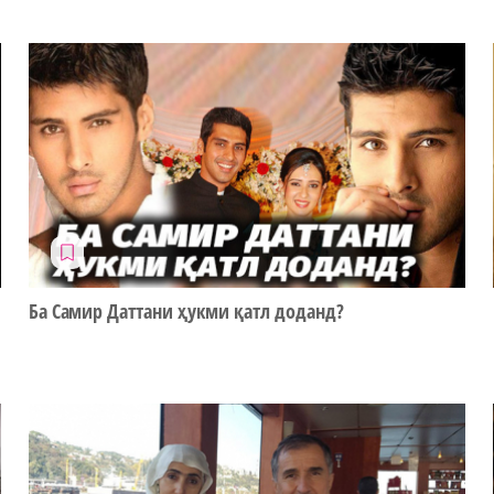
Ба Самир Даттани ҳукми қатл доданд?