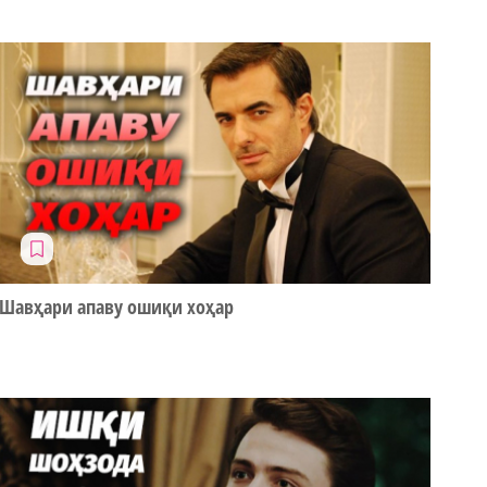
Шавҳари апаву ошиқи хоҳар