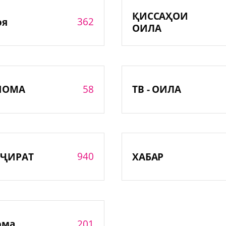
ҚИССАҲОИ
362
оя
ОИЛА
58
НОМА
ТВ - ОИЛА
940
ҶИРАТ
ХАБАР
201
ома