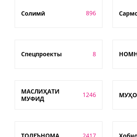
896
Солимӣ
Сарм
8
Спецпроекты
НОМ
МАСЛИҲАТИ
1246
МУҲО
МУФИД
2417
ТОЛЕЪНОМА
Хобн