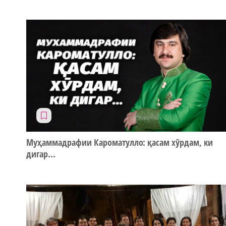
Муҳаммадрафии Кароматулло: қасам хӯрдам, ки
дигар...