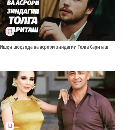
Ишқи шоҳзода ва асрори зиндагии Толга Сариташ