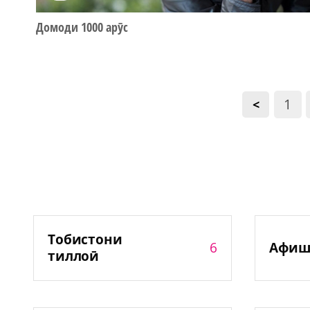
Домоди 1000 арӯс
1
<
Тобистони
6
Афиш
тиллоӣ