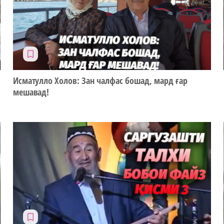
Исматулло Холов: Зан чалфас бошад, мард ғар
мешавад!