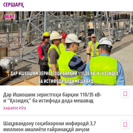
СЕРШАРҲ
Дар Ишкошим зеристгоҳи барқии 110/35 кВ-
и “Қозидеҳ” ба истифода дода мешавад
ХАБАРИ РӮЗ
Шаҳрвандону соҳибкорони инфиродӣ 3,7
миллион амалиёти ғайринақдӣ анҷом