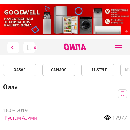
ХАБАР
САРМОЯ
LIFE-STYLE
М
Оила
16.08.2019
Рустам Азимӣ
17977