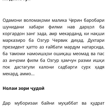
Одамони воломақоми малика Ҷерин баробари
шунидани хабари филми нав дарҳол ба
коргардон занг зада, амр мекарданд, ки нақши
марказиро ба Озгур Червик диҳад. Духтари
президент ҳатто аз ғайбати мардум натарсида,
ба тамоми намоишҳои ошиқаш меомад ва пас
аз анҷоми филм ба Озгур ҳамчун разми ишқи
пок дастагули калони садбарги сурх ҳадя
мекард, аммо...
Нолаи зори ҷудоӣ
Дар муборизаи байни муҳаббат ва қудрат