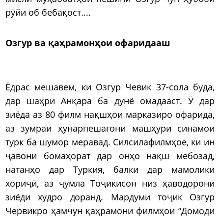
рӯйи об бебақост....
Озгур ва қаҳрамонҳои офаридааш
Ёдрас мешавем, ки Озгур Чевик 37-сола буда,
дар шаҳри Анқара ба дунё омадааст. Ӯ дар
зиёда аз 80 филм нақшҳои марказиро офарида,
аз зумраи ҳунарпешагони машҳури синамои
турк ба шумор меравад. Силсилафилмҳое, ки ин
ҷавони бомаҳорат дар онҳо нақш мебозад,
натанҳо дар Туркия, балки дар мамолики
хориҷӣ, аз ҷумла Тоҷикисон низ ҳаводорони
зиёди худро доранд. Мардуми тоҷик Озгур
Червикро ҳамчун қаҳрамони филмҳои “Домоди