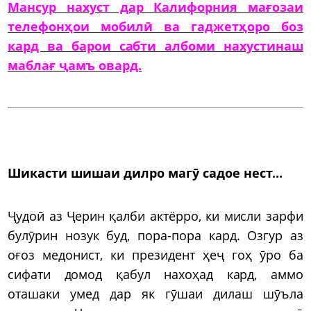
Мансур нахуст дар Калифорния мағозаи
телефонҳои мобилӣ ва гаджетҳоро боз
кард ва барои сабти албоми нахустинаш
маблағ ҷамъ овард.
Шикасти шишаи дилро магӯ садое нест...
Ҷудоӣ аз Ҷерин қалби актёрро, ки мисли зарфи
булӯрин нозук буд, пора-пора кард. Озгур аз
оғоз медонист, ки президент ҳеҷ гоҳ ӯро ба
сифати домод қабул нахоҳад кард, аммо
оташаки умед дар як гӯшаи дилаш шӯъла