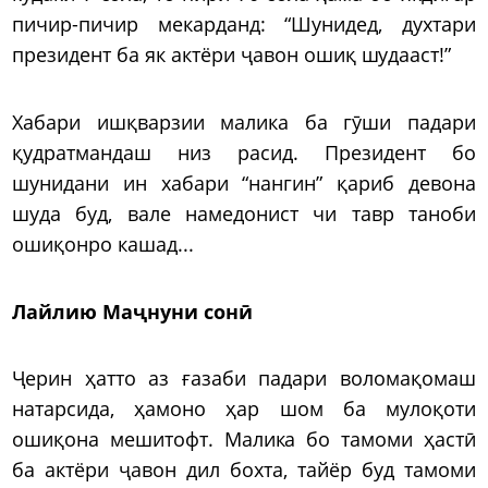
пичир-пичир мекарданд: “Шунидед, духтари
президент ба як актёри ҷавон ошиқ шудааст!”
Хабари ишқварзии малика ба гӯши падари
қудратмандаш низ расид. Президент бо
шунидани ин хабари “нангин” қариб девона
шуда буд, вале намедонист чи тавр таноби
ошиқонро кашад...
Лайлию Маҷнуни сонӣ
Ҷерин ҳатто аз ғазаби падари воломақомаш
натарсида, ҳамоно ҳар шом ба мулоқоти
ошиқона мешитофт. Малика бо тамоми ҳастӣ
ба актёри ҷавон дил бохта, тайёр буд тамоми