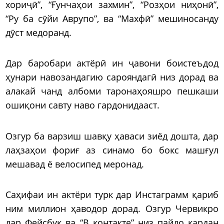
хориҷӣ”, “Ғунчаҳои захмин”, “Розҳои ниҳонӣ”,
“Ру ба сӯйи Аврупо”, ва “Махфӣ” мешиносанду
дӯст медоранд.
Дар баробари актёрӣ ин ҷавони боистеъдод
ҳунари навозандагию сарояндагӣ низ дорад ва
алакай чанд албоми таронаҳояшро пешкаши
ошиқони савту наво гардонидааст.
Озгур ба варзиш шавқу ҳаваси зиёд дошта, дар
лаҳзаҳои фориғ аз синамо бо бокс машғул
мешавад ё велосипед меронад.
Саҳифаи ин актёри турк дар Инстаграмм қариб
ним миллион ҳаводор дорад. Озгур Червикро
дар Фейсбук ва “В контакте” низ пайдо кардан