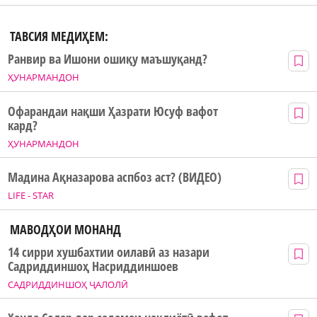
ТАВСИЯ МЕДИҲЕМ:
Ранвир ва Ишони ошиқу маъшуқанд?
ҲУНАРМАНДОН
Офарандаи нақши Ҳазрати Юсуф вафот
кард?
ҲУНАРМАНДОН
Мадина Ақназарова аспбоз аст? (ВИДЕО)
LIFE - STAR
МАВОДҲОИ МОНАНД
14 сирри хушбахтии оилавӣ аз назари
Садриддиншоҳ Насриддиншоев
САДРИДДИНШОҲ ҶАЛОЛӢ