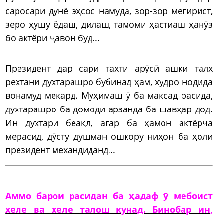
саросари дунё эҳсос намуда, зор-зор мегирист,
зеро ҳушу ёдаш, дилаш, тамоми ҳастиаш ҳанӯз
бо актёри ҷавон буд...
Президент дар сари тахти арӯсӣ ашки талх
рехтани духтарашро бубинад ҳам, худро нодида
вонамуд мекард. Муҳимаш ӯ ба мақсад расида,
духтарашро ба домоди арзанда ба шавҳар дод.
Ин духтари беақл, агар ба ҳамон актёрча
мерасид, дӯсту душман ошкору ниҳон ба ҳоли
президент механдиданд...
Аммо барои расидан ба ҳадаф ӯ мебоист
хеле ва хеле талош кунад. Бинобар ин,