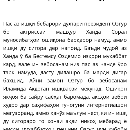
Пас аз ишқи бебарори духтари президент Озгур
бо актриссаи машҳур Ханда Сорал
муносибатҳои ошиқона барқарор намуд, аммо
ишқи ду ситора дер напоид. Баъди ҷудоӣ аз
Ханда ӯ ба Бестемсу Оздемир изҳори муҳаббат
кард, вале ин зебосанам низ пас аз чанде ӯро
тарк намуда, дасту дилашро ба марди дигар
бахшид. Айни замон Озгур бо зебосанам
Иламида Акдоган ишқварзӣ мекунад. Ошиқон
якҷоя ба сайру саёҳат баромада, аксҳои зебои
худро дар саҳифаҳои гуногуни интернетиашон
мегузоранд, аммо ҳанӯз маълум нест, ки ин ишқ
ду ситораро то хонаи ақди никоҳ мебарад ё
мисли муҳаббатҳои пешини Озгур чун ҳубоби