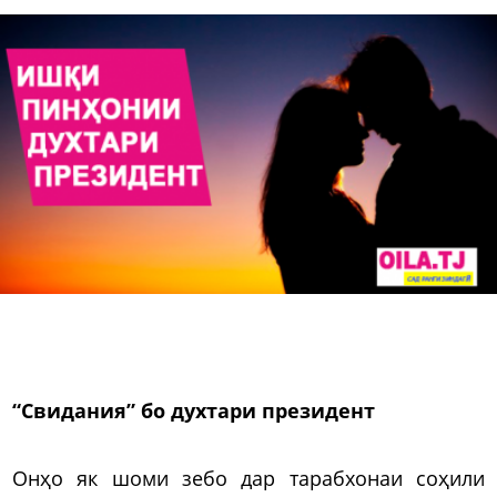
“Свидания” бо духтари президент
Онҳо як шоми зебо дар тарабхонаи соҳили