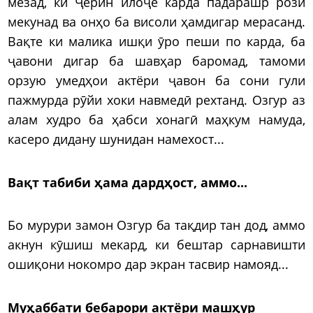
мезад, ки Ҷерин илоҷе карда падарашр розӣ
мекунад ва онҳо ба висоли ҳамдигар мерасанд.
Вақте ки малика ишқи ӯро пеши по карда, ба
ҷавони дигар ба шавҳар баромад, тамоми
орзую умедҳои актёри ҷавон ба сони гули
пажмурда рӯйи хоки навмедӣ рехтанд. Озгур аз
алам худро ба ҳабси хонагӣ маҳкум намуда,
касеро дидану шунидан намехост...
Вақт табиби ҳама дардҳост, аммо...
Бо мурури замон Озгур ба тақдир тан дод, аммо
акнун кӯшиш мекард, ки бештар сарнавишти
ошиқони нокомро дар экран тасвир намояд...
Муҳаббати бебарори актёри машҳур