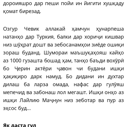
дороияшро дар пеши пойи ин йигити хушқаду
қомат бирезад.
Озгур Чевик аллакай ҳамчун ҳунарпеша
натанҳо дар Туркия, балки дар хориҷи кишвар
низ шӯҳрат дошт ва зебосанамҳои зиёде ошиқи
зораш буданд. Шумораи маъшуқаҳояш кайҳо
аз 1000 гузашта бошад ҳам, танҳо баъди вохӯрӣ
бо Ҷерин актёри ҷавон чи будани ишқи
ҳақиқиро дарк намуд. Бо дидани ин духтар
дилаш ба ларза омада, нафас дар гулӯяш
мепечид ва забонаш лол мегашт. Ишқи онҳо аз
ишқи Лайлию Маҷнун низ зеботар ва пур аз
эҳсос буд...
Як даста гул