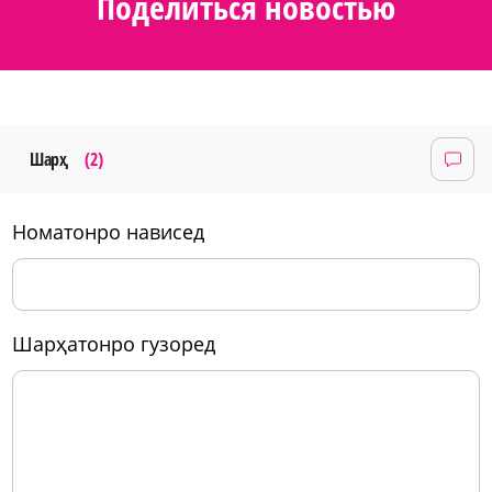
Поделиться новостью
Шарҳ
(2)
номатонро нависед
шарҳатонро гузоред