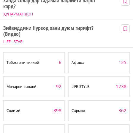
Ханда Солар дар садамаи нақлиётӣ вафот
кард?
ҲУНАРМАНДОН
Зиёвиддини Нурзод зани дуюм гирифт?
(Видео)
LIFE - STAR
6
125
Тобистони тиллоӣ
Афиша
92
1238
Моҷарои оилавӣ
LIFE-STYLE
898
362
Солимӣ
Сармоя