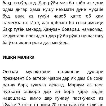
баҳр вохӯрданд. Дар рӯйи миз ба ғайр аз ҷони
одам дигар ҳама нӯшу неъмати дунё муҳайё
буд, вале аз гулӯи ҷавоб ҳатто об ҳам
намегузашт. Ишқ дар қаблаш ба сони амвоҷи
баҳр туғён мекард. Ҳанӯзам бовараш намеомад,
ки духтари президент дар рӯ ба рӯяш нишаставу
ба ӯ ошиқона рози дил мегӯяд...
Ишқи малика
Овозаи мулоқотҳои ошиқонаи духтари
президент бо актёри ҷавон дар як дам ба сони
раъду барқ ғулғула афканд. Мардум аз тарс
ҷуръати ошкоро дар ин бора ҳарф задан
надоштанд, аммо дар кӯчаву пасткӯчаҳо аз
кӯдаки 7-сола, то пири 70-сола ҳама бо якдигар