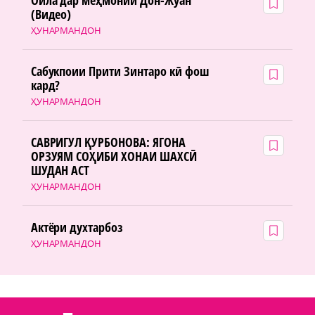
(Видео)
ҲУНАРМАНДОН
Сабукпоии Прити Зинтаро кӣ фош
кард?
ҲУНАРМАНДОН
САВРИГУЛ ҚУРБОНОВА: ЯГОНА
ОРЗУЯМ СОҲИБИ ХОНАИ ШАХСӢ
ШУДАН АСТ
ҲУНАРМАНДОН
Актёри духтарбоз
ҲУНАРМАНДОН