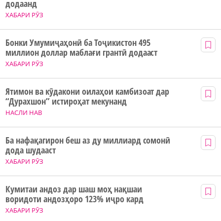
додаанд
ХАБАРИ РӮЗ
Бонки Умумиҷаҳонӣ ба Тоҷикистон 495
миллион доллар маблағи грантӣ додааст
ХАБАРИ РӮЗ
Ятимон ва кӯдакони оилаҳои камбизоат дар
“Дурахшон” истироҳат мекунанд
НАСЛИ НАВ
Ба нафақагирон беш аз ду миллиард сомонӣ
дода шудааст
ХАБАРИ РӮЗ
Кумитаи андоз дар шаш моҳ нақшаи
воридоти андозҳоро 123% иҷро кард
ХАБАРИ РӮЗ