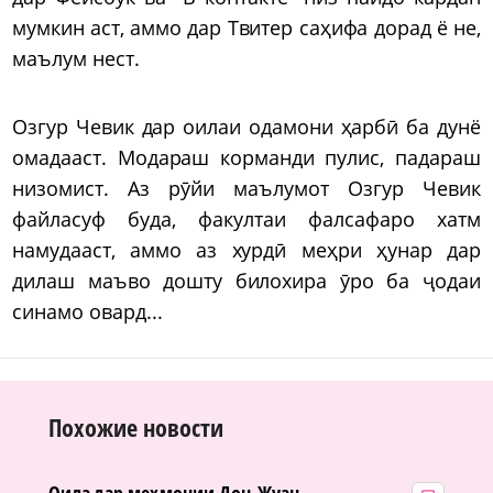
мумкин аст, аммо дар Твитер саҳифа дорад ё не,
маълум нест.
Озгур Чевик дар оилаи одамони ҳарбӣ ба дунё
омадааст. Модараш корманди пулис, падараш
низомист. Аз рӯйи маълумот Озгур Чевик
файласуф буда, факултаи фалсафаро хатм
намудааст, аммо аз хурдӣ меҳри ҳунар дар
дилаш маъво дошту билохира ӯро ба ҷодаи
синамо овард...
Похожие новости
Оила дар меҳмонии Дон-Жуан