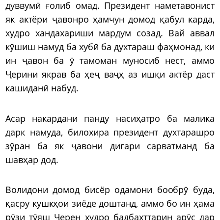
дуввумӣ ғолиб омад. Президент наметавонист
як актёри ҷавонро ҳамчун домод қабул карда,
худро хандахариши мардум созад. Вай аввал
кӯшиш намуд ба хубӣ ба духтараш фаҳмонад, ки
ин ҷавон ба ӯ тамоман муносиб нест, аммо
Ҷерини якрав ба ҳеҷ ваҷҳ аз ишқи актёр даст
кашиданӣ набуд.
Асар накардани панду насиҳатро ба малика
дарк намуда, билохира президент духтарашро
зӯран ба як ҷавони дигари сарватманд ба
шавҳар дод.
Волидони домод бисёр одамони бообрӯ буда,
қасру кушкҳои зиёде доштанд, аммо бо ин ҳама
рӯзи тӯяш Ҷерен худро бадбахттарин арӯс дар