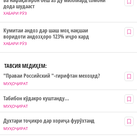
Ба нафақагирон беш аз ду миллиард сомонӣ
дода шудааст
ХАБАРИ РӮЗ
Кумитаи андоз дар шаш моҳ нақшаи
воридоти андозҳоро 123% иҷро кард
ХАБАРИ РӮЗ
ТАВСИЯ МЕДИҲЕМ:
"Праваи Российский "-гирифтан мехоҳед?
МУҲОҶИРАТ
Табибон кӯдакро куштанду...
МУҲОҶИРАТ
Духтари тоҷикро дар хориҷа фурӯхтанд
МУҲОҶИРАТ