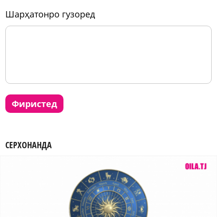
шарҳатонро гузоред
фиристед
СЕРХОНАНДА