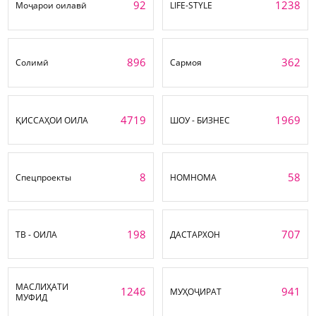
92
1238
Моҷарои оилавӣ
LIFE-STYLE
896
362
Солимӣ
Сармоя
4719
1969
ҚИССАҲОИ ОИЛА
ШОУ - БИЗНЕС
8
58
Спецпроекты
НОМНОМА
198
707
ТВ - ОИЛА
ДАСТАРХОН
МАСЛИҲАТИ
1246
941
МУҲОҶИРАТ
МУФИД