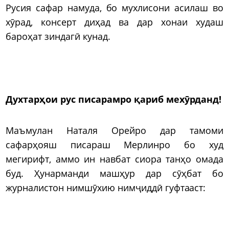
Русия сафар намуда, бо мухлисони асилаш во
хӯрад, консерт диҳад ва дар хонаи худаш
бароҳат зиндагӣ кунад.
Духтарҳои рус писарамро қариб мехӯрданд!
Маъмулан Наталя Орейро дар тамоми
сафарҳояш писараш Мерлинро бо худ
мегирифт, аммо ин навбат сиора танҳо омада
буд. Ҳунарманди машҳур дар сӯҳбат бо
журналистон нимшӯхию нимҷиддӣ гуфтааст: