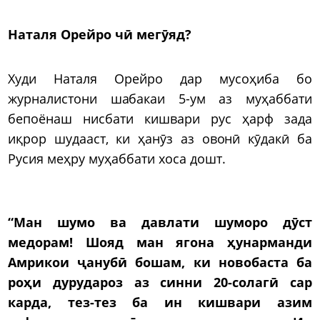
Наталя Орейро чӣ мегӯяд?
Худи Наталя Орейро дар мусоҳиба бо
журналистони шабакаи 5-ум аз муҳаббати
бепоёнаш нисбати кишвари рус ҳарф зада
иқрор шудааст, ки ҳанӯз аз овонӣ кӯдакӣ ба
Русия меҳру муҳаббати хоса дошт.
“Ман шумо
ва давлати шумо
ро д
ӯ
ст
медорам! Шояд ман ягона ҳунарманди
Амрикои ҷанубӣ бошам, ки новобаста ба
роҳи дурудароз аз синни 20-солагӣ сар
карда, тез-тез ба ин кишвари азим