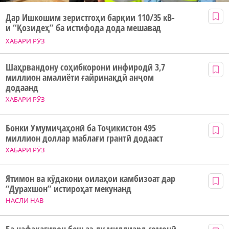
Дар Ишкошим зеристгоҳи барқии 110/35 кВ-
и “Қозидеҳ” ба истифода дода мешавад
ХАБАРИ РӮЗ
Шаҳрвандону соҳибкорони инфиродӣ 3,7
миллион амалиёти ғайринақдӣ анҷом
додаанд
ХАБАРИ РӮЗ
Бонки Умумиҷаҳонӣ ба Тоҷикистон 495
миллион доллар маблағи грантӣ додааст
ХАБАРИ РӮЗ
Ятимон ва кӯдакони оилаҳои камбизоат дар
“Дурахшон” истироҳат мекунанд
НАСЛИ НАВ