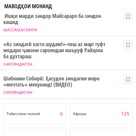
МАВОДҲОИ МОНАНД
Ишқи марди зандор Майсараро ба зиндон
кашид
ҚИССАҲОИ ОИЛА
«Аз зиндагӣ хаста шудам!»-пеш аз марг гуфт
модари ҷавони сарояндаи маъруф Райҳона
ба духтараш
САРОЯНДАГОН
Шабнами Собирӣ: Ҳасудон зиндагии моро
«мечтать» мекунанд! (ВИДЕО)
САРОЯНДАГОН
6
125
Тобистони тиллоӣ
Афиша