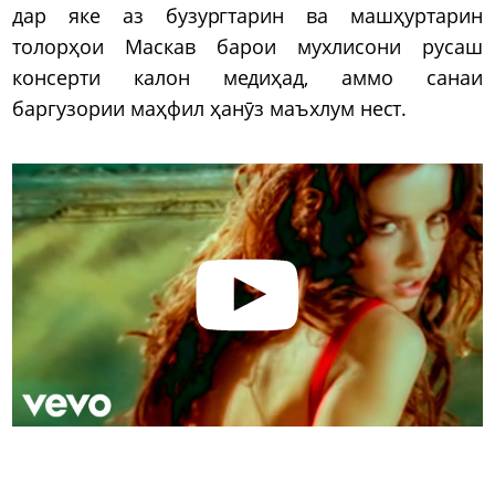
дар яке аз бузургтарин ва машҳуртарин
толорҳои Маскав барои мухлисони русаш
консерти калон медиҳад, аммо санаи
баргузории маҳфил ҳанӯз маъхлум нест.