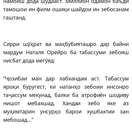
намоиш дода шудааст. Миллион одамон баъди
тамошои ин филм ошиқи шайдои ин зебосанам
гаштанд.
Сирри шӯҳрат ва маҳбубияташро дар байни
мардум Наталя Орейро ба табассуми зебояш
нисбат дода мегӯяд:
“Ҷозибаи ман дар лабхандам аст. Табассум
яроқи буругест, ки натанҳо зебоии инсонро
таҷассум мекунад, балки ба атрофиён шодиву
нишот мебахшад. Хандаи зебо яке аз
муҳимтарин унсурҳо барои хушбахтии зан
мебошад...”