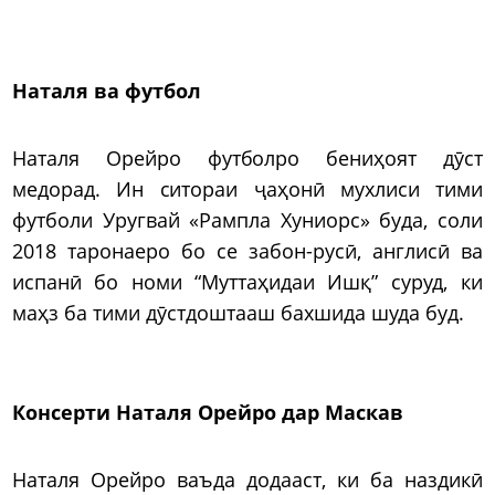
Наталя ва футбол
Наталя Орейро футболро бениҳоят дӯст
медорад. Ин ситораи ҷаҳонӣ мухлиси тими
футболи Уругвай «Рампла Хуниорс» буда, соли
2018 таронаеро бо се забон-русӣ, англисӣ ва
испанӣ бо номи “Муттаҳидаи Ишқ” суруд, ки
маҳз ба тими дӯстдоштааш бахшида шуда буд.
Консерти Наталя Орейро дар Маскав
Наталя Орейро ваъда додааст, ки ба наздикӣ