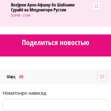
Вохӯрии Арон Афшор бо Шабнами
Сурайё ва Меҳрнигори Рустам
SUPER - STAR
Поделиться новостью
Шарҳ
(0)
номатонро нависед