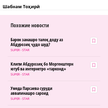
Шабнам Тоҳирӣ
Похожие новости
Барон занашро талоқ доду аз
Абдурозиқ ҷудо шуд?
SUPER - STAR
Клипи Абдурозиқ бо Моргенштерн
ютуб ва интернетро «тарконд»
SUPER - STAR
Умеда Парсаева суруди
аввалинашро сароид
SUPER - STAR