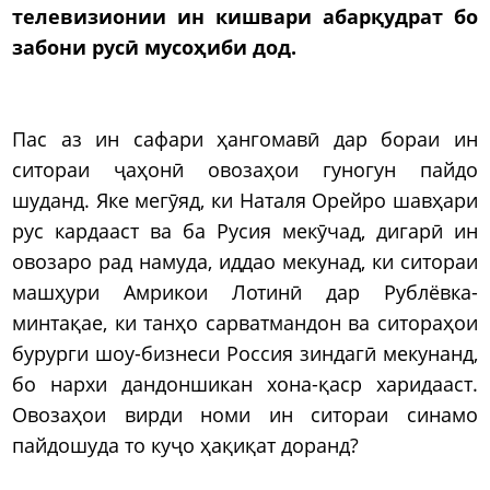
телевизионии ин кишвари абарқудрат бо
забони русӣ мусоҳиби дод.
Пас аз ин сафари ҳангомавӣ дар бораи ин
ситораи ҷаҳонӣ овозаҳои гуногун пайдо
шуданд. Яке мегӯяд, ки Наталя Орейро шавҳари
рус кардааст ва ба Русия мекӯчад, дигарӣ ин
овозаро рад намуда, иддао мекунад, ки ситораи
машҳури Амрикои Лотинӣ дар Рублёвка-
минтақае, ки танҳо сарватмандон ва ситораҳои
бурурги шоу-бизнеси Россия зиндагӣ мекунанд,
бо нархи дандоншикан хона-қаср харидааст.
Овозаҳои вирди номи ин ситораи синамо
пайдошуда то куҷо ҳақиқат доранд?