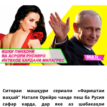
Ситораи машҳури сериали «Фариштаи
ваҳшӣ” Наталя Орейро чанде пеш ба Русия
сафар карда, дар яке аз шабакаҳои