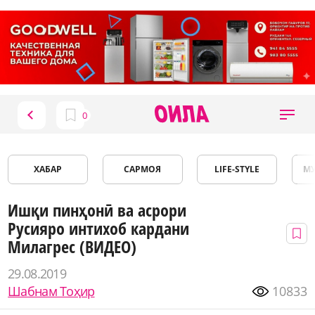
ХАБАР
САРМОЯ
LIFE-STYLE
М
Ишқи пинҳонӣ ва асрори
Русияро интихоб кардани
Милагрес (ВИДЕО)
29.08.2019
Шабнам Тоҳир
10833