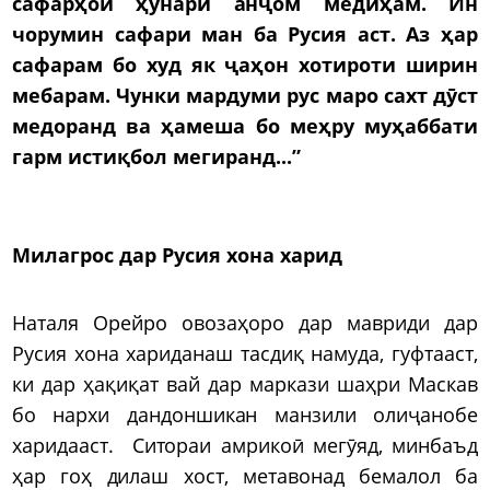
сафарҳои ҳунарӣ анҷом медиҳам. Ин
чорумин сафари ман ба Русия аст. Аз ҳар
сафарам бо худ як ҷаҳон хотироти ширин
мебарам. Чунки мардуми рус маро сахт дӯст
медоранд ва ҳамеша бо меҳру муҳаббати
гарм истиқбол мегиранд...”
Милагрос дар Русия хона харид
Наталя Орейро овозаҳоро дар мавриди дар
Русия хона хариданаш тасдиқ намуда, гуфтааст,
ки дар ҳақиқат вай дар маркази шаҳри Маскав
бо нархи дандоншикан манзили олиҷанобе
харидааст. Ситораи амрикоӣ мегӯяд, минбаъд
ҳар гоҳ дилаш хост, метавонад бемалол ба