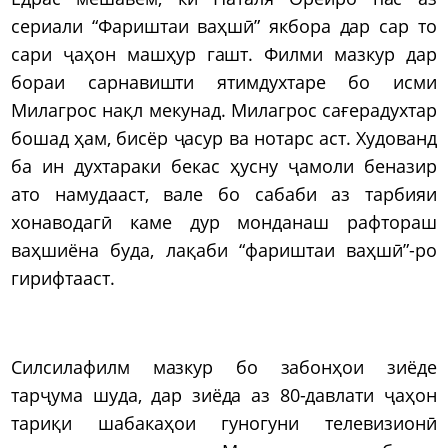
сериали “Фариштаи ваҳшӣ” якбора дар сар то
сари ҷаҳон машҳур гашт. Филми мазкур дар
бораи сарнавишти ятимдухтаре бо исми
Милагрос нақл мекунад. Милагрос сағерадухтар
бошад ҳам, бисёр ҷасур ва нотарс аст. Худованд
ба ин духтараки бекас ҳусну ҷамоли беназир
ато намудааст, вале бо сабаби аз тарбияи
хонаводагӣ каме дур монданаш рафтораш
ваҳшиёна буда, лақаби “фариштаи ваҳшӣ”-ро
гирифтааст.
Силсилафилм мазкур бо забонҳои зиёде
тарҷума шуда, дар зиёда аз 80-давлати ҷаҳон
тариқи шабакаҳои гуногуни телевизионӣ