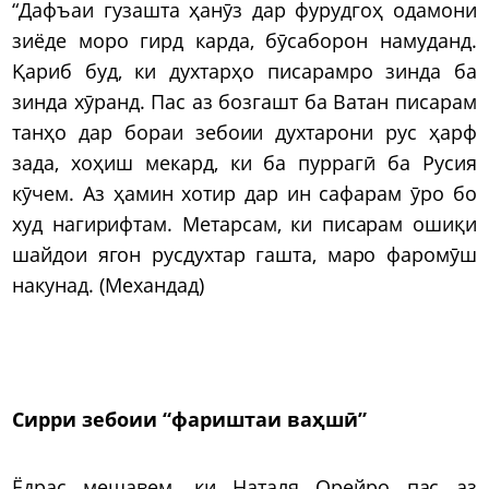
“Дафъаи гузашта ҳанӯз дар фурудгоҳ одамони
зиёде моро гирд карда, бӯсаборон намуданд.
Қариб буд, ки духтарҳо писарамро зинда ба
зинда хӯранд. Пас аз бозгашт ба Ватан писарам
танҳо дар бораи зебоии духтарони рус ҳарф
зада, хоҳиш мекард, ки ба пуррагӣ ба Русия
кӯчем. Аз ҳамин хотир дар ин сафарам ӯро бо
худ нагирифтам. Метарсам, ки писарам ошиқи
шайдои ягон русдухтар гашта, маро фаромӯш
накунад. (Механдад)
Сирри зебоии “фариштаи ваҳшӣ”
Ёдрас мешавем, ки Наталя Орейро пас аз