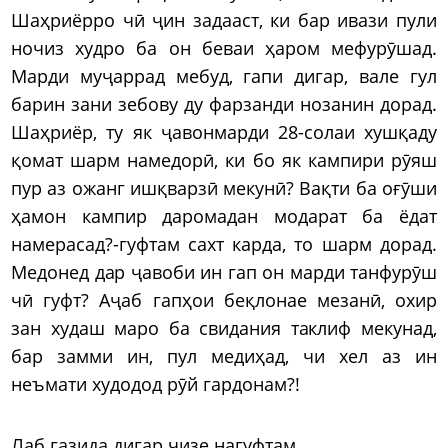
Шаҳриёрро чӣ ҷин задааст, ки бар ивази пули
ночиз худро ба он беваи ҳаром мефурӯшад.
Марди муҷаррад мебуд, гапи дигар, вале гул
барин зани зебову ду фарзанди нозанин дорад.
Шаҳриёр, ту як ҷавонмарди 28-солаи хушқаду
қомат шарм намедорӣ, ки бо як кампири рӯяш
пур аз ожанг ишқварзӣ мекунӣ? Вақти ба оғӯши
ҳамон кампир даромадан модарат ба ёдат
намерасад?-гуфтам сахт карда, то шарм дорад.
Медонед дар ҷавоби ин гап он марди танфурӯш
чӣ гуфт? Аҷаб гапҳои беқлонае мезанӣ, охир
зан худаш маро ба свидания таклиф мекунад,
бар замми ин, пул медиҳад, чи хел аз ин
неъмати худодод рӯй гардонам?!
Лаб газида дигар чизе нагуфтам.