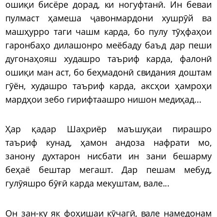
ошиқи бисёре дорад, ки ногуфтанӣ. Ин беваи
пулмаст ҳамеша ҷавонмардони хушрӯй ва
машҳурро таги чашм карда, бо пулу тӯҳфаҳои
гаронбаҳо дилашонро меёбаду баъд дар пеши
дугонаҳояш худашро таъриф карда, фалонӣ
ошиқи ман аст, бо беҳмадонӣ свидания доштам
гӯён, худашро таъриф карда, аксҳои ҳамроҳи
мардҳои зебо гирифтаашро нишон медиҳад...
Ҳар қадар Шаҳриёр маъшуқаи пирашро
таъриф кунад, ҳамон андоза нафрати мо,
занону духтарон нисбати ин зани бешарму
беҳаё бештар мегашт. Дар пешам мебуд,
гулӯяшро бӯғӣ карда мекуштам, вале...
Он зан-ку як фоҳишаи кӯчагӣ, вале намедонам