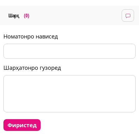
Шарҳ
(0)
номатонро нависед
шарҳатонро гузоред
фиристед