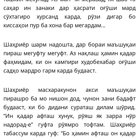
саҳар ин занаки дар ҳасрати оғӯши мард
сӯхтагиро хурсанд карда, рӯзи дигар бо
киссаҳои пур ба хона бар мегардам...
Шаҳриёр шарм надошта, дар бораи маъшуқаи
пираш мегуфту мегуфт. Аз нақлаш ҳамин қадар
фаҳмидам, ки он кампири худобехабар оғӯши
садҳо мардро гарм карда будааст.
Шаҳриёр масхаракунон акси маъшуқаи
пирашро ба мо нишон дод, чунон зани бадафт
будааст, ки бо дидани сураташ дилам шӯрид.
“Ин қадар афташ хунук, рӯяш як зарра нӯр
надорад-е” гуфта рӯямро тофтам. Шаҳриёр
табассум карда гуф: “Бо ҳамин афташ он қадар