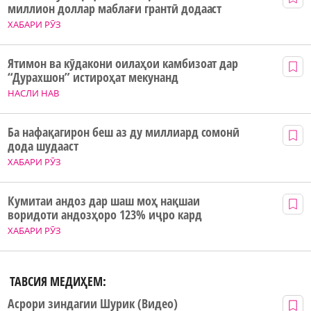
миллион доллар маблағи грантӣ додааст
ХАБАРИ РӮЗ
Ятимон ва кӯдакони оилаҳои камбизоат дар
“Дурахшон” истироҳат мекунанд
НАСЛИ НАВ
Ба нафақагирон беш аз ду миллиард сомонӣ
дода шудааст
ХАБАРИ РӮЗ
Кумитаи андоз дар шаш моҳ нақшаи
воридоти андозҳоро 123% иҷро кард
ХАБАРИ РӮЗ
ТАВСИЯ МЕДИҲЕМ:
Асрори зиндагии Шурик (Видео)