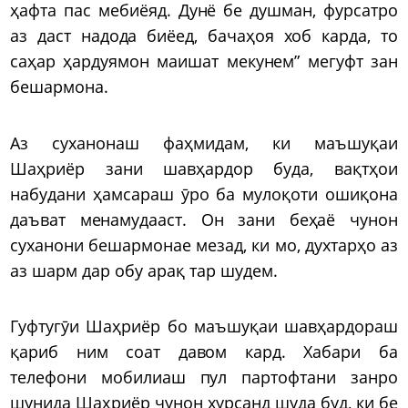
ҳафта пас мебиёяд. Дунё бе душман, фурсатро
аз даст надода биёед, бачаҳоя хоб карда, то
саҳар ҳардуямон маишат мекунем” мегуфт зан
бешармона.
Аз суханонаш фаҳмидам, ки маъшуқаи
Шаҳриёр зани шавҳардор буда, вақтҳои
набудани ҳамсараш ӯро ба мулоқоти ошиқона
даъват менамудааст. Он зани беҳаё чунон
суханони бешармонае мезад, ки мо, духтарҳо аз
аз шарм дар обу арақ тар шудем.
Гуфтугӯи Шаҳриёр бо маъшуқаи шавҳардораш
қариб ним соат давом кард. Хабари ба
телефони мобилиаш пул партофтани занро
шунида Шаҳриёр чунон хурсанд шуда буд, ки бе