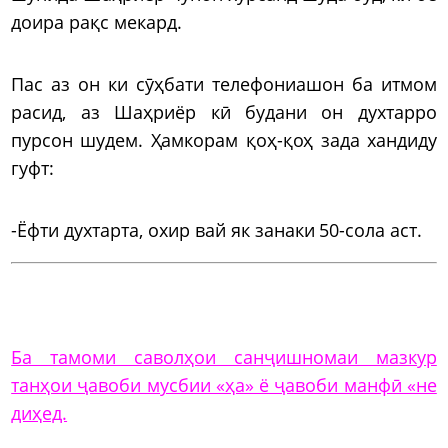
доира рақс мекард.
Пас аз он ки сӯҳбати телефониашон ба итмом
расид, аз Шаҳриёр кӣ будани он духтарро
пурсон шудем. Ҳамкорам қоҳ-қоҳ зада хандиду
гуфт:
-Ёфти духтарта, охир вай як занаки 50-сола аст.
Ба тамоми саволҳои санҷишномаи мазкур
танҳои ҷавоби мусбии «ҳа» ё ҷавоби манфӣ «не
диҳед.