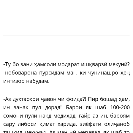
-Ту бо зани ҳамсоли модарат ишқварзӣ мекунӣ?
-нобоварона пурсидам ман, ки чунинашро ҳеҷ
интизор набудам.
-Аз духтарҳои ҷавон чи фоида?! Пир бошад ҳам,
ин занак пул дорад! Барои як шаб 100-200
сомонӣ пули нақд медиҳад, ғайр аз ин, бароям
сару либоси қимат харида, зиёфати олиҷаноб
ташкил мекунад. Аз ман чӣ меравад, як шаб то