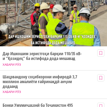
Дар Ишкошим зеристгоҳи барқии 110/35 кВ-
и “Қозидеҳ” ба истифода дода мешавад
ХАБАРИ РӮЗ
Шаҳрвандону соҳибкорони инфиродӣ 3,7
миллион амалиёти ғайринақдӣ анҷом
додаанд
ХАБАРИ РӮЗ
Бонки Умумиҷаҳонӣ ба Тоҷикистон 495