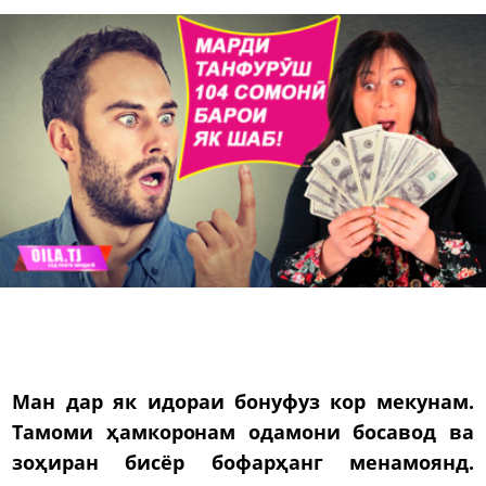
Ман дар як идораи бонуфуз кор мекунам.
Тамоми ҳамкоронам одамони босавод ва
зоҳиран бисёр бофарҳанг менамоянд.