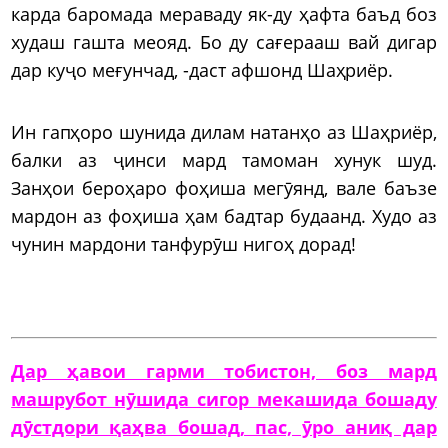
карда баромада мераваду як-ду ҳафта баъд боз
худаш гашта меояд. Бо ду сағерааш вай дигар
дар куҷо меғунчад, -даст афшонд Шаҳриёр.
Ин гапҳоро шунида дилам натанҳо аз Шаҳриёр,
балки аз ҷинси мард тамоман хунук шуд.
Занҳои бероҳаро фоҳиша мегӯянд, вале баъзе
мардон аз фоҳиша ҳам бадтар будаанд. Худо аз
чунин мардони танфурӯш нигоҳ дорад!
Дар ҳавои гарми тобистон, боз мард
машрубот нӯшида сигор мекашида бошаду
дӯстдори қаҳва бошад, пас, ӯро аниқ дар