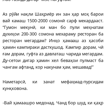
Аз рӯйи нақли Шаҳриёр ин зан ҳар моҳ барои
вай камаш 1500-2000 сомонӣ сарф мекардааст.
“Гумон мекунӣ, ки ман бо пули меҳнатам
духиҳои 200-300 сомона мехараму ресторан ба
ресторан мегардам? Инҳо ҳамааш аз ҳасоби
ҳамин кампираки дасткушод. Кампир дорам, чӣ
ғам дорам, гуфта аз давлаташ чарида мегардам.
Ду-сетои дигар ҳамин хел беваҳои пулмаст ба
чангам афтанд, кор накунам ҳам, мешавад!”
Наметарсӣ, ки занат мефаҳмад-пурсидам
кунқковона.
-Вай ҳамаашро медонад. Чанд бор шуд, ки қаҳр