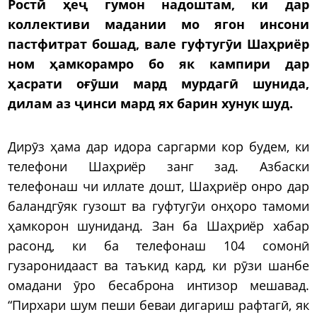
Ростӣ ҳеҷ гумон надоштам, ки дар
коллективи мадании мо ягон инсони
пастфитрат бошад, вале гуфтугӯи Шаҳриёр
ном ҳамкорамро бо як кампири дар
ҳасрати оғӯши мард мурдагӣ шунида,
дилам аз ҷинси мард ях барин хунук шуд.
Дирӯз ҳама дар идора саргарми кор будем, ки
телефони Шаҳриёр занг зад. Азбаски
телефонаш чи иллате дошт, Шаҳриёр онро дар
баландгӯяк гузошт ва гуфтугӯи онҳоро тамоми
ҳамкорон шуниданд. Зан ба Шаҳриёр хабар
расонд, ки ба телефонаш 104 сомонӣ
гузаронидааст ва таъкид кард, ки рӯзи шанбе
омадани ӯро бесаброна интизор мешавад.
“Пирхари шум пеши беваи дигариш рафтагӣ, як