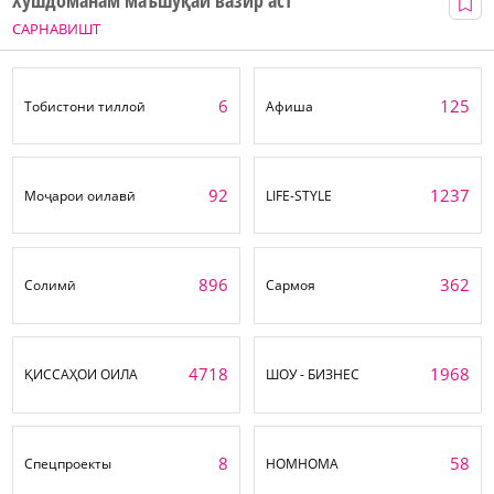
Хушдоманам маъшуқаи вазир аст
САРНАВИШТ
6
125
Тобистони тиллоӣ
Афиша
92
1237
Моҷарои оилавӣ
LIFE-STYLE
896
362
Солимӣ
Сармоя
4718
1968
ҚИССАҲОИ ОИЛА
ШОУ - БИЗНЕС
8
58
Спецпроекты
НОМНОМА