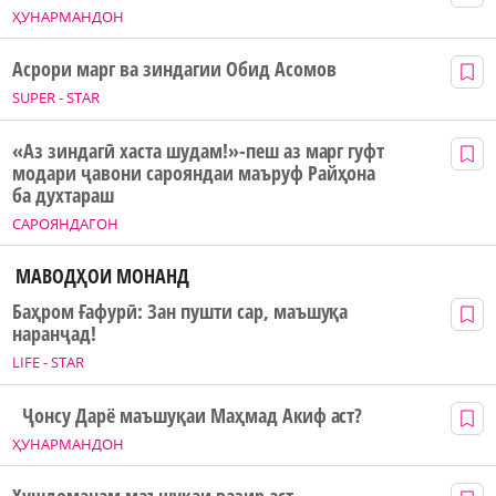
ҲУНАРМАНДОН
Асрори марг ва зиндагии Обид Асомов
SUPER - STAR
«Аз зиндагӣ хаста шудам!»-пеш аз марг гуфт
модари ҷавони сарояндаи маъруф Райҳона
ба духтараш
САРОЯНДАГОН
МАВОДҲОИ МОНАНД
Баҳром Ғафурӣ: Зан пушти сар, маъшуқа
наранҷад!
LIFE - STAR
Ҷонсу Дарё маъшуқаи Маҳмад Акиф аст?
ҲУНАРМАНДОН