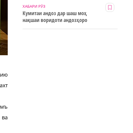
ХАБАРИ РӮЗ
Кумитаи андоз дар шаш моҳ
нақшаи воридоти андозҳоро
123% иҷро кард
тию
ахт
амъ
 ва