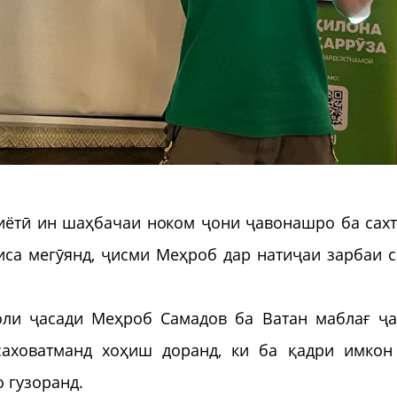
лиётӣ ин шаҳбачаи ноком ҷони ҷавонашро ба сах
са мегӯянд, ҷисми Меҳроб дар натиҷаи зарбаи с
оли ҷасади Меҳроб Самадов ба Ватан маблағ ҷ
саховатманд хоҳиш доранд, ки ба қадри имкон
 гузоранд.