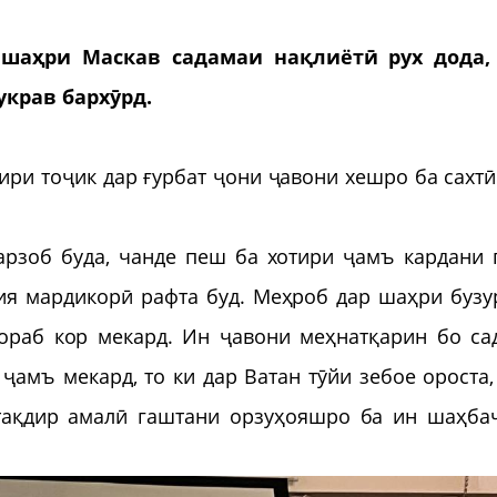
р шаҳри Маскав садамаи нақлиётӣ рух дода,
крав бархӯрд.
ири тоҷик дар ғурбат ҷони ҷавони хешро ба сахтӣ
арзоб буда, чанде пеш ба хотири ҷамъ кардани 
ия мардикорӣ рафта буд. Меҳроб дар шаҳри бузу
ораб кор мекард. Ин ҷавони меҳнатқарин бо са
амъ мекард, то ки дар Ватан тӯйи зебое ороста,
тақдир амалӣ гаштани орзуҳояшро ба ин шаҳба