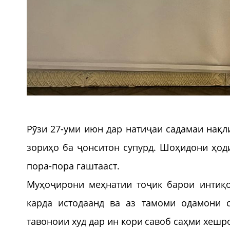
Рӯзи 27-уми июн дар натиҷаи садамаи нақ
зориҳо ба ҷонситон супурд. Шоҳидони ҳоди
пора-пора гаштааст.
Муҳоҷирони меҳнатии тоҷик барои интиқ
карда истодаанд ва аз тамоми одамони 
тавоноии худ дар ин кори савоб саҳми хешро