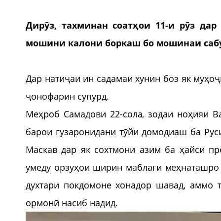
Дирӯз, тахминан соатҳои 11-и рӯз да
мошини калони боркаш бо мошинаи сабу
Дар натиҷаи ин садамаи хунин боз як муҳоҷ
ҷонофарин супурд.
Меҳроб Самадови 22-сола, зодаи ноҳияи В
барои гузаронидани тӯйи домодиаш ба Рус
Маскав дар як сохтмони азим ба ҳайси пр
умеду орзуҳои ширин маблағи меҳнаташро ҷ
духтари покдомоне хонадор шавад, аммо 
ормонӣ насиб надид.