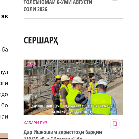
ТОЛЕЪНОМАИ 6-УМИ АВГУСТИ
СОЛИ 2026
 як
СЕРШАРҲ
 ба
пул
рги
дҳо
 бо
чаи
ХАБАРИ РӮЗ
Дар Ишкошим зеристгоҳи барқии