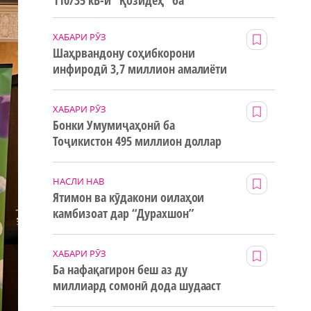
110/35 кВ-и “Қозидеҳ” ба
истифода дода мешавад
ХАБАРИ РӮЗ
Шаҳрвандону соҳибкорони
инфиродӣ 3,7 миллион амалиёти
ғайринақдӣ анҷом додаанд
ХАБАРИ РӮЗ
Бонки Умумиҷаҳонӣ ба
Тоҷикистон 495 миллион доллар
маблағи грантӣ додааст
НАСЛИ НАВ
Ятимон ва кӯдакони оилаҳои
камбизоат дар “Дурахшон”
истироҳат мекунанд
ХАБАРИ РӮЗ
Ба нафақагирон беш аз ду
миллиард сомонӣ дода шудааст