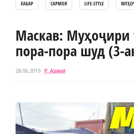
ХАБАР
САРМОЯ
LIFE-STYLE
МУҲО
Маскав: Муҳоҷири 
пора-пора шуд (3-а
28.06.2019
Р. Азимӣ