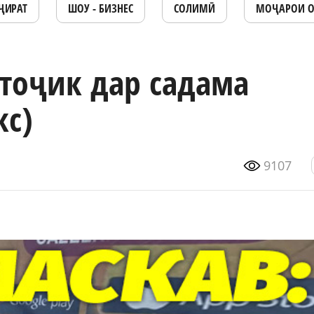
ҶИРАТ
ШОУ - БИЗНЕС
СОЛИМӢ
МОҶАРОИ 
тоҷик дар садама
кс)
9107