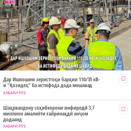
Дар Ишкошим зеристгоҳи барқии 110/35 кВ-
и “Қозидеҳ” ба истифода дода мешавад
ХАБАРИ РӮЗ
Шаҳрвандону соҳибкорони инфиродӣ 3,7
миллион амалиёти ғайринақдӣ анҷом
додаанд
ХАБАРИ РӮЗ