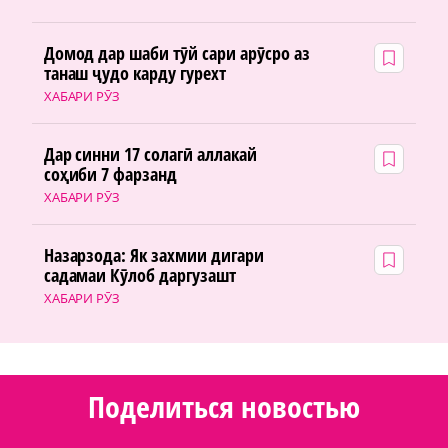
Домод дар шаби тӯй сари арӯсро аз
танаш ҷудо карду гурехт
ХАБАРИ РӮЗ
Дар синни 17 солагӣ аллакай
соҳиби 7 фарзанд
ХАБАРИ РӮЗ
Назарзода: Як захмии дигари
садамаи Кӯлоб даргузашт
ХАБАРИ РӮЗ
Поделиться новостью