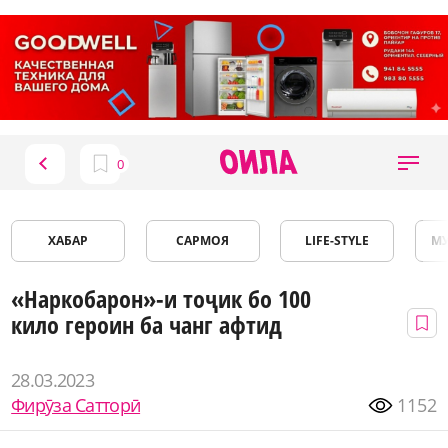
ХАБАР
САРМОЯ
LIFE-STYLE
М
«Наркобарон»-и тоҷик бо 100
кило героин ба чанг афтид
28.03.2023
Фирӯза Сатторӣ
1152