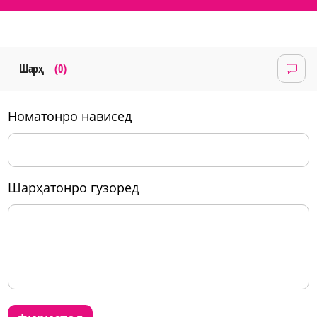
Шарҳ
(0)
номатонро нависед
шарҳатонро гузоред