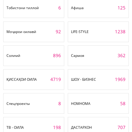
6
125
Тобистони тиллоӣ
Афиша
92
1238
Моҷарои оилавӣ
LIFE-STYLE
896
362
Солимӣ
Сармоя
4719
1969
ҚИССАҲОИ ОИЛА
ШОУ - БИЗНЕС
8
58
Спецпроекты
НОМНОМА
198
707
ТВ - ОИЛА
ДАСТАРХОН