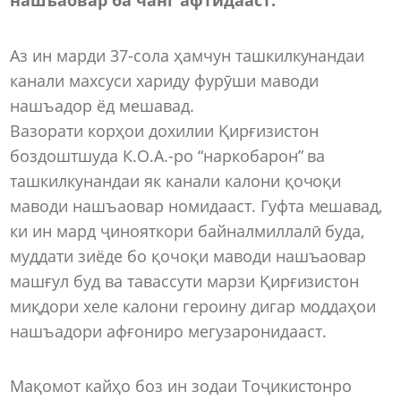
Аз ин марди 37-сола ҳамчун ташкилкунандаи
канали махсуси хариду фурӯши маводи
нашъадор ёд мешавад.
Вазорати корҳои дохилии Қирғизистон
боздоштшуда К.О.А.-ро “наркобарон” ва
ташкилкунандаи як канали калони қочоқи
маводи нашъаовар номидааст. Гуфта мешавад,
ки ин мард ҷинояткори байналмиллалӣ буда,
муддати зиёде бо қочоқи маводи нашъаовар
машғул буд ва тавассути марзи Қирғизистон
миқдори хеле калони героину дигар моддаҳои
нашъадори афғониро мегузаронидааст.
Мақомот кайҳо боз ин зодаи Тоҷикистонро