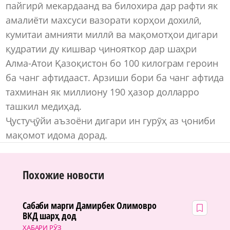
пайгирӣ мекардаанд ва билохира дар рафти як
амалиёти махсуси вазорати корҳои дохилӣ,
кумитаи амнияти миллӣ ва мақомотҳои дигари
қудратии ду кишвар ҷинояткор дар шаҳри
Алма-Атои Қазоқистон бо 100 килограм героин
ба чанг афтидааст. Арзиши бори ба чанг афтида
тахминан як миллиону 190 ҳазор долларро
ташкил медиҳад.
Ҷустуҷӯйи аъзоёни дигари ин гурӯҳ аз ҷониби
мақомот идома дорад.
Похожие новости
Сабаби марги Дамирбек Олимовро
ВКД шарҳ дод
ХАБАРИ РӮЗ