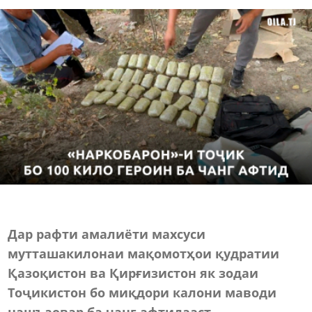
Дар рафти амалиёти махсуси
мутташакилонаи мақомотҳои қудратии
Қазоқистон ва Қирғизистон як зодаи
Тоҷикистон бо миқдори калони маводи
нашъаовар ба чанг афтидааст.