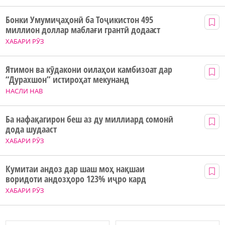
Бонки Умумиҷаҳонӣ ба Тоҷикистон 495
миллион доллар маблағи грантӣ додааст
ХАБАРИ РӮЗ
Ятимон ва кӯдакони оилаҳои камбизоат дар
“Дурахшон” истироҳат мекунанд
НАСЛИ НАВ
Ба нафақагирон беш аз ду миллиард сомонӣ
дода шудааст
ХАБАРИ РӮЗ
Кумитаи андоз дар шаш моҳ нақшаи
воридоти андозҳоро 123% иҷро кард
ХАБАРИ РӮЗ