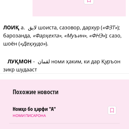
ЛОИҚ
а.
لایق шоиста, сазовор, дархур (
«ФЗТ»
);
барозанда,
«Фарҳехта»
,
«Муъин»
,
«ФНЭ»
); сазо,
шоён (
«Деҳхудо»
).
ЛУ
Қ
МОН
-
لقمان
номи
ҳ
аким
,
ки дар
Қ
уръон
зикр шудааст
Похожие новости
Номҳо бо ҳарфи "А"
НОМИ ПИСАРОНА