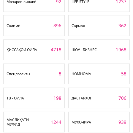
92
1237
Моҷарои оилавӣ
LIFE-STYLE
896
362
Солимӣ
Сармоя
4718
1968
ҚИССАҲОИ ОИЛА
ШОУ - БИЗНЕС
8
58
Спецпроекты
НОМНОМА
198
706
ТВ - ОИЛА
ДАСТАРХОН
МАСЛИҲАТИ
1244
939
МУҲОҶИРАТ
МУФИД