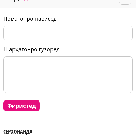
номатонро нависед
шарҳатонро гузоред
фиристед
СЕРХОНАНДА