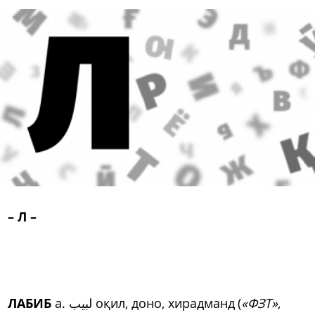
– Л –
ЛАБИБ
а. لبیب оқил, доно, хирадманд (
«ФЗТ»
,