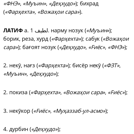
«ФНЭ»
,
«Муъин»
,
«Деҳхудо»
); бихрад
(
«Фарҳехта»
,
«Вожаҳои сара»
).
ЛАТИФ
а. لطیف 1. нарму нозук (
«Муъин»
);
борик, реза, хурд (
«Фарҳехта»
); сабук (
«Вожаҳои
сара»
); бағоят нозук (
«Деҳхудо»
,
«Fиёс»
,
«ФНЭ»
);
2. некӯ, нағз (
«Фарҳехта»
); бисёр некӯ (
«ФЗТ»
,
«Муъин»
,
«Деҳхудо»
);
2. покиза (
«Фарҳехта»
,
«Вожаҳои сара»
,
«Fиёс»
);
3. некӯкор (
«Fиёс»
,
«Муҳаззаб-ул-асмо»
);
4. дурбин (
«Деҳхудо»
);