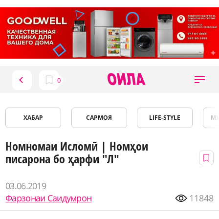
ХАБАР
САРМОЯ
LIFE-STYLE
М
Номномаи Исломӣ | Номҳои
писарона бо ҳарфи "Л"
03.06.2019
Фарзонаи Саидумрон
11848