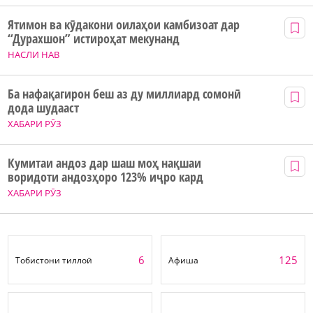
Ятимон ва кӯдакони оилаҳои камбизоат дар
“Дурахшон” истироҳат мекунанд
НАСЛИ НАВ
Ба нафақагирон беш аз ду миллиард сомонӣ
дода шудааст
ХАБАРИ РӮЗ
Кумитаи андоз дар шаш моҳ нақшаи
воридоти андозҳоро 123% иҷро кард
ХАБАРИ РӮЗ
6
125
Тобистони тиллоӣ
Афиша