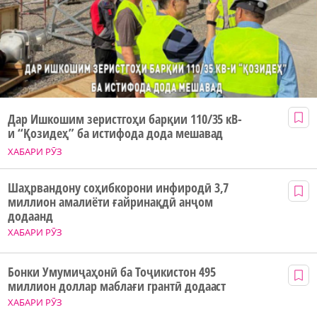
Дар Ишкошим зеристгоҳи барқии 110/35 кВ-
и “Қозидеҳ” ба истифода дода мешавад
ХАБАРИ РӮЗ
Шаҳрвандону соҳибкорони инфиродӣ 3,7
миллион амалиёти ғайринақдӣ анҷом
додаанд
ХАБАРИ РӮЗ
Бонки Умумиҷаҳонӣ ба Тоҷикистон 495
миллион доллар маблағи грантӣ додааст
ХАБАРИ РӮЗ