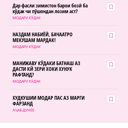
Дар фасли зимистон барои бозӣ ба
кӯдак чи пӯшондан лозим аст?
МОДАРУ КӮДАК
НАЗДАМ НАБИЁӢ, БАЧААТРО
МЕКУШАМ МАРДАК!
МОДАРУ КӮДАК
МАНИЖАВУ КӮДАКИ БАТНАШ АЗ
ДАСТИ КӢ ЗЕРИ ХОКИ ХУНУК
РАФТАНД?
МОДАРУ КӮДАК
ХУДКУШИИ МОДАР ПАС АЗ МАРГИ
ФАРЗАНД
АҶАБ ДУНЁЕ