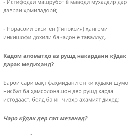
- Истифодаи машрубот ё маводи мухаддир дар
давраи ҳомиладорӣ;
- Норасоии оксиген (Гипоксия) ҳангоми
инкишофи дохили бачадон ё таваллуд.
Кадом аломатҳо аз рушд накардани кӯдак
дарак медиҳанд?
Барои сари вақт фаҳмидани он ки кӯдаки шумо
нисбат ба ҳамсолонашон дер рушд карда
истодааст, бояд ба ин чизҳо аҳамият диҳед:
Чаро кӯдак дер гап мезанад?