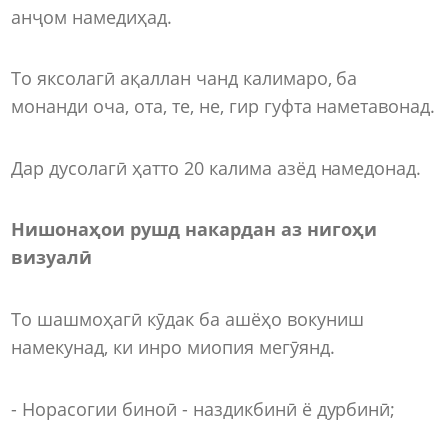
анҷом намедиҳад.
То яксолагӣ ақаллан чанд калимаро, ба
монанди оча, ота, те, не, гир гуфта наметавонад.
Дар дусолагӣ ҳатто 20 калима азёд намедонад.
Нишонаҳои рушд накардан аз нигоҳи
визуалӣ
То шашмоҳагӣ кӯдак ба ашёҳо вокуниш
намекунад, ки инро миопия мегӯянд.
- Норасогии биноӣ - наздикбинӣ ё дурбинӣ;