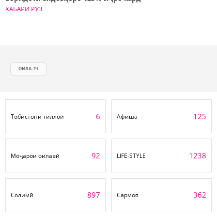
ХАБАРИ РӮЗ
ОИЛА.ТЧ
6
125
Тобистони тиллоӣ
Афиша
92
1238
Моҷарои оилавӣ
LIFE-STYLE
897
362
Солимӣ
Сармоя