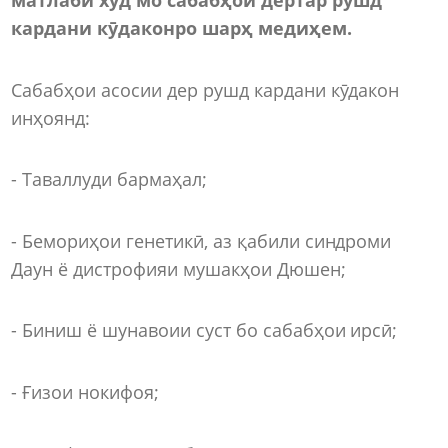
кардани кӯдаконро шарҳ медиҳем.
Сабабҳои асосии дер рушд кардани кӯдакон
инҳоянд:
- Таваллуди бармаҳал;
- Бемориҳои генетикӣ, аз қабили синдроми
Даун ё дистрофияи мушакҳои Дюшен;
- Биниш ё шунавоии суст бо сабабҳои ирсӣ;
- Ғизои нокифоя;