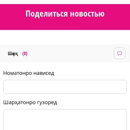
Поделиться новостью
Шарҳ
(0)
номатонро нависед
шарҳатонро гузоред