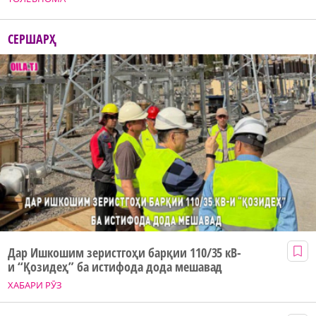
СЕРШАРҲ
Дар Ишкошим зеристгоҳи барқии 110/35 кВ-
и “Қозидеҳ” ба истифода дода мешавад
ХАБАРИ РӮЗ