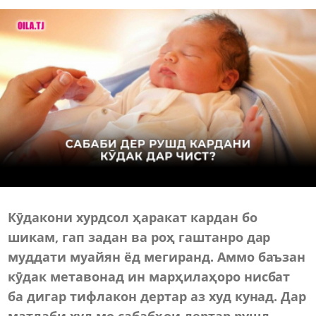
Кӯдакони хурдсол ҳаракат кардан бо
шикам, гап задан ва роҳ гаштанро дар
муддати муайян ёд мегиранд. Аммо баъзан
кӯдак метавонад ин марҳилаҳоро нисбат
ба дигар тифлакон дертар аз худ кунад. Дар
матлаби худ мо сабабҳои дертар рушд