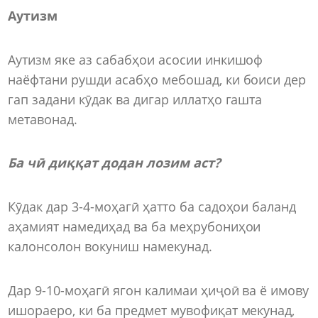
Аутизм
Аутизм яке аз сабабҳои асосии инкишоф
наёфтани рушди асабҳо мебошад, ки боиси дер
гап задани кӯдак ва дигар иллатҳо гашта
метавонад.
Ба чӣ диққат додан лозим аст?
Кӯдак дар 3-4-моҳагӣ ҳатто ба садоҳои баланд
аҳамият намедиҳад ва ба меҳрубониҳои
калонсолон вокуниш намекунад.
Дар 9-10-моҳагӣ ягон калимаи ҳиҷоӣ ва ё имову
ишораеро, ки ба предмет мувофиқат мекунад,