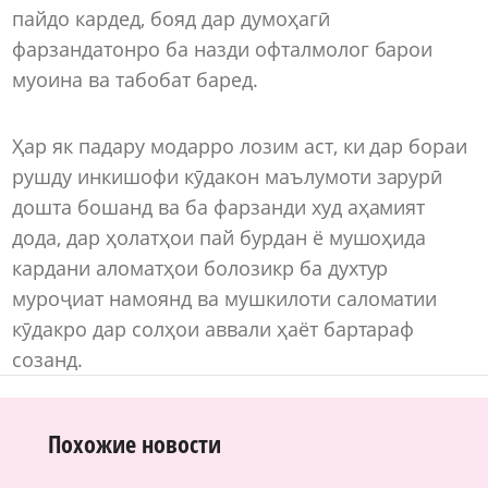
пайдо кардед, бояд дар думоҳагӣ
фарзандатонро ба назди офталмолог барои
муоина ва табобат баред.
Ҳар як падару модарро лозим аст, ки дар бораи
рушду инкишофи кӯдакон маълумоти зарурӣ
дошта бошанд ва ба фарзанди худ аҳамият
дода, дар ҳолатҳои пай бурдан ё мушоҳида
кардани аломатҳои болозикр ба духтур
муроҷиат намоянд ва мушкилоти саломатии
кӯдакро дар солҳои аввали ҳаёт бартараф
созанд.
Похожие новости