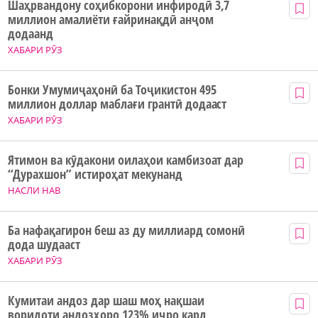
Шаҳрвандону соҳибкорони инфиродӣ 3,7
миллион амалиёти ғайринақдӣ анҷом
додаанд
ХАБАРИ РӮЗ
Бонки Умумиҷаҳонӣ ба Тоҷикистон 495
миллион доллар маблағи грантӣ додааст
ХАБАРИ РӮЗ
Ятимон ва кӯдакони оилаҳои камбизоат дар
“Дурахшон” истироҳат мекунанд
НАСЛИ НАВ
Ба нафақагирон беш аз ду миллиард сомонӣ
дода шудааст
ХАБАРИ РӮЗ
Кумитаи андоз дар шаш моҳ нақшаи
воридоти андозҳоро 123% иҷро кард