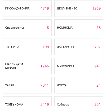
4719
1969
ҚИССАҲОИ ОИЛА
ШОУ - БИЗНЕС
8
58
Спецпроекты
НОМНОМА
198
707
ТВ - ОИЛА
ДАСТАРХОН
МАСЛИҲАТИ
1246
941
МУҲОҶИРАТ
МУФИД
7011
24
ХАБАР
ЛОИҲА
2419
201
ТОЛЕЪНОМА
Хобнома