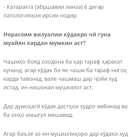
- Катаракта (абршавии линза) ё дигар
патологияҳои ирсии нодир.
Норасоии визуалии кӯдакро чӣ гуна
муайян кардан мумкин аст?
Чашмҳо бояд озодона ба ҳар тараф ҳаракат
кунанд, агар кӯдак бо як чашм ба тараф нигоҳ
карда тавонад, вале чашмаш дар ҷойи худ
истад, ин нишонаи мушкилот аст.
Дар думоҳагӣ кӯдак дастҳои худро мебинад ва
ба онҳо машғул мешавад.
Агар баъзе аз ин мушкилиҳоро дар кӯдаки худ