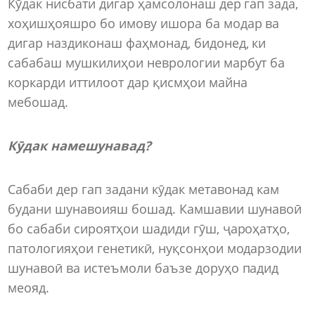
Кӯдак нисбати дигар ҳамсолонаш дер гап зада,
хоҳишҳояшро бо имову ишора ба модар ва
дигар наздиконаш фаҳмонад, бидонед, ки
сабабаш мушкилиҳои неврологии марбут ба
коркарди иттилоот дар қисмҳои майна
мебошад.
Кӯдак намешунавад?
Сабаби дер гап задани кӯдак метавонад кам
будани шунавоияш бошад. Камшавии шунавоӣ
бо сабаби сироятҳои шадиди гӯш, ҷароҳатҳо,
патологияҳои генетикӣ, нуқсонҳои модарзодии
шунавоӣ ва истеъмоли баъзе доруҳо падид
меояд.