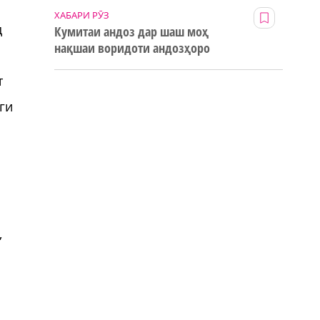
ХАБАРИ РӮЗ
д
Кумитаи андоз дар шаш моҳ
нақшаи воридоти андозҳоро
123% иҷро кард
т
ги
,