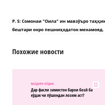
P. S: Сомонаи "Оила" ин мавзӯъро таҳқи
бештари онро пешниҳодатон менамояд.
Похожие новости
МОДАРУ КӮДАК
Дар фасли зимистон барои бозӣ ба
кӯдак чи пӯшондан лозим аст?