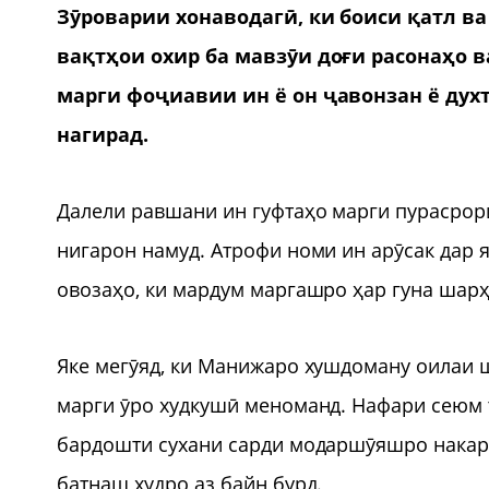
Зӯроварии хонаводагӣ, ки боиси қатл ва
вақтҳои охир ба мавзӯи доғи расонаҳо в
марги фоҷиавии ин ё он ҷавонзан ё духт
нагирад.
Далели равшани ин гуфтаҳо марги пурасрор
нигарон намуд. Атрофи номи ин арӯсак дар я
овозаҳо, ки мардум маргашро ҳар гуна шарҳ
Яке мегӯяд, ки Манижаро хушдоману оилаи ш
марги ӯро худкушӣ меноманд. Нафари сеюм 
бардошти сухани сарди модаршӯяшро накард
батнаш худро аз байн бурд.