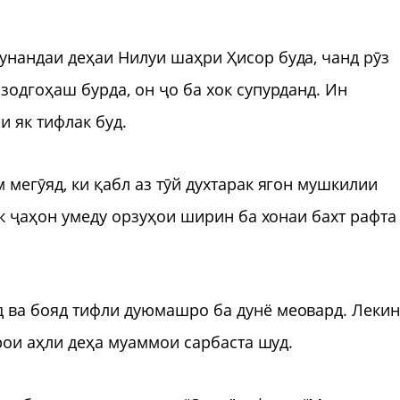
унандаи деҳаи Нилуи шаҳри Ҳисор буда, чанд рӯз
зодгоҳаш бурда, он ҷо ба хок супурданд. Ин
и як тифлак буд.
мегӯяд, ки қабл аз тӯй духтарак ягон мушкилии
як ҷаҳон умеду орзуҳои ширин ба хонаи бахт рафта
 ва бояд тифли дуюмашро ба дунё меовард. Леки
арои аҳли деҳа муаммои сарбаста шуд.