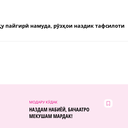
қу пайгирӣ намуда, рӯзҳои наздик тафсилоти
МОДАРУ КӮДАК
НАЗДАМ НАБИЁӢ, БАЧААТРО
МЕКУШАМ МАРДАК!