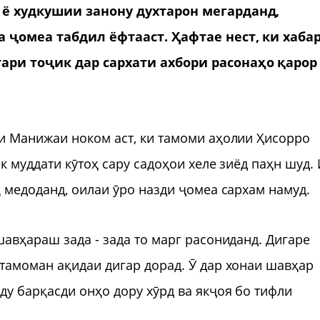
 ё худкушии занону духтарон мегарданд,
а ҷомеа табдил ёфтааст. Ҳафтае нест, ки хаба
ари тоҷик дар сархати ахбори расонаҳо қарор
и Манижаи ноком аст, ки тамоми аҳолии Ҳисорро
к муддати кӯтоҳ сару садоҳои хеле зиёд паҳн шуд.
 медоданд, оилаи ӯро назди ҷомеа сархам намуд.
авҳараш зада - зада то марг расониданд. Дигаре
тамоман ақидаи дигар дорад. Ӯ дар хонаи шавҳар
у барқасди онҳо дору хӯрд ва якҷоя бо тифли