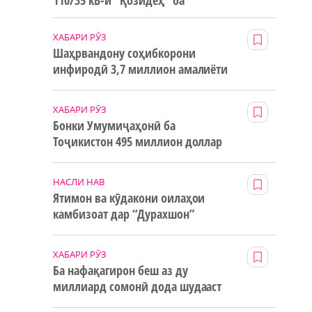
110/35 кВ-и “Қозидеҳ” ба
истифода дода мешавад
ХАБАРИ РӮЗ
Шаҳрвандону соҳибкорони
инфиродӣ 3,7 миллион амалиёти
ғайринақдӣ анҷом додаанд
ХАБАРИ РӮЗ
Бонки Умумиҷаҳонӣ ба
Тоҷикистон 495 миллион доллар
маблағи грантӣ додааст
НАСЛИ НАВ
Ятимон ва кӯдакони оилаҳои
камбизоат дар “Дурахшон”
истироҳат мекунанд
н
ХАБАРИ РӮЗ
Ба нафақагирон беш аз ду
миллиард сомонӣ дода шудааст