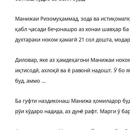
Манижаи Ризомуҳаммад, зода ва истиқоматк
қабл ҷасади беҷонашро аз хонаи шавҳар ба 
духтараки ноком ҳамагӣ 21 сол дошта, модар
Диловар, яке аз ҳамдеҳагони Манижаи ноком 
иқтисодӣ, ахлоқӣ ва ё равонӣ надошт. Ӯ бо 
буд, аммо ...
Ба гуфти наздиконаш Манижа ҳомиладор буд
рӯи кӯдаро надида, аз дунё рафт. Марги ӯ б