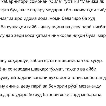
 хабарнигори сомонаи “Оила” гуфт, ки “Манижа як
афта буд, вале падару модараш бо насиҳатҳои зиё
индагиашро идома дода, номи бевагиро ба худ
ба қувваҳои ғайб - ҷину аҷина ва деву парӣ нисба
лу дар зери коса ҳатман нимкосае ниҳон буда, мар
ну хоҳаршӯй, забон ёфта натавонистан бо хусур,
ёни хонаводаи шавҳар; тӯҳмат, таҳқир ва айби
 худкушӣ задани занони духтарони тоҷик мебошанд
ину аҷина, деву парӣ ва бемории рӯҳӣ мезананду
 даролударо бо худ ба зери хоки сард мебаранд.