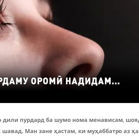
Бо дили пурдард ба шумо нома менависам, шоя
 шавад. Ман зане ҳастам, ки муҳаббатро аз ҳ