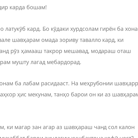
одир карда бошам!
латукӯб кард. Бо кӯдаки хурдсолам гирён ба хон
але шавҳарам омада зориву тавалло кард, ки
чанд рӯз ҳамааш такрор мешавад, модараш оташ
рам мушту лагад мебардорад.
Ҷонам ба лабам расидааст. На меҳрубонии шавҳар
аҳкор ҳис мекунам, танҳо барои он ки аз шавҳара
, ки магар зан агар аз шавҳараш чанд сол калон
муҳаббат барои зиндагии хушбахтона кофӣ нест?