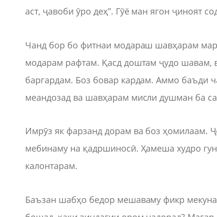
аст, ҷавоби ӯро деҳ”. Гӯё ман ягон ҷиноят с
Чанд бор бо фитнаи модараш шавҳарам маро 
модарам рафтам. Қасд доштам ҷудо шавам, в
баргардам. Боз бовар кардам. Аммо баъди 
меандозад ва шавҳарам мисли душман ба са
Имрӯз як фарзанд дорам ва боз ҳомилаам. 
мебинаму на қадршиносӣ. Ҳамеша худро гун
калонтарам.
Баъзан шабҳо бедор мешаваму фикр мекунам
бошад, ҳақи зиндагии ором надорад? Магар 