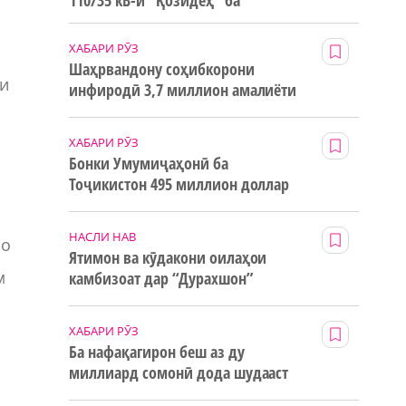
110/35 кВ-и “Қозидеҳ” ба
истифода дода мешавад
ХАБАРИ РӮЗ
Шаҳрвандону соҳибкорони
аи
инфиродӣ 3,7 миллион амалиёти
ғайринақдӣ анҷом додаанд
ХАБАРИ РӮЗ
Бонки Умумиҷаҳонӣ ба
Тоҷикистон 495 миллион доллар
маблағи грантӣ додааст
НАСЛИ НАВ
ро
Ятимон ва кӯдакони оилаҳои
м
камбизоат дар “Дурахшон”
истироҳат мекунанд
ХАБАРИ РӮЗ
Ба нафақагирон беш аз ду
миллиард сомонӣ дода шудааст