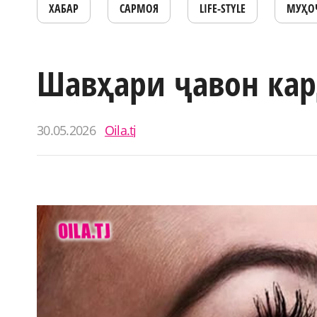
ХАБАР
САРМОЯ
LIFE-STYLE
МУҲО
Шавҳари ҷавон кар
30.05.2026
Oila.tj