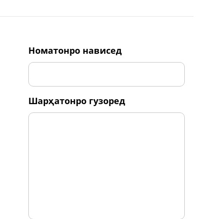
номатонро нависед
шарҳатонро гузоред