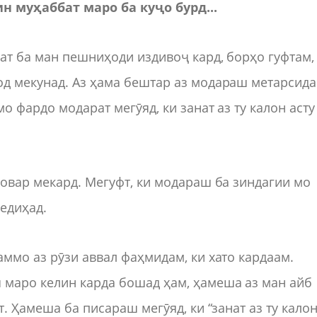
 муҳаббат маро ба куҷо бурд...
ат ба ман пешниҳоди издивоҷ кард, борҳо гуфтам,
од мекунад. Аз ҳама бештар аз модараш метарсида
о фардо модарат мегӯяд, ки занат аз ту калон асту
бовар мекард. Мегуфт, ки модараш ба зиндагии мо
медиҳад.
аммо аз рӯзи аввал фаҳмидам, ки хато кардаам.
 маро келин карда бошад ҳам, ҳамеша аз ман айб
. Ҳамеша ба писараш мегӯяд, ки “занат аз ту кало