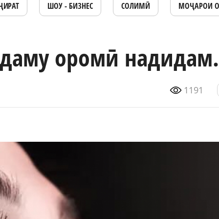
ҶИРАТ
ШОУ - БИЗНЕС
СОЛИМӢ
МОҶАРОИ 
даму оромӣ надидам.
1191