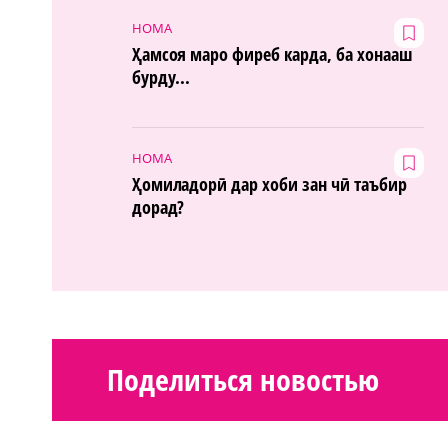
НОМА
Ҳамсоя маро фиреб карда, ба хонааш
бурду...
НОМА
Ҳомиладорӣ дар хоби зан чӣ таъбир
дорад?
Поделиться новостью