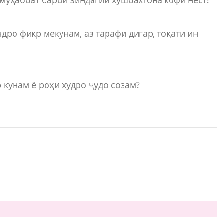
дро фикр мекунам, аз тарафи дигар, тоқати ин
р кунам ё роҳи худро ҷудо созам?