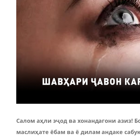
Салом аҳли эҷод ва хонандагони азиз! 
маслиҳате ёбам ва ё дилам андаке сабук