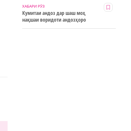
ХАБАРИ РӮЗ
Кумитаи андоз дар шаш моҳ
нақшаи воридоти андозҳоро
123% иҷро кард