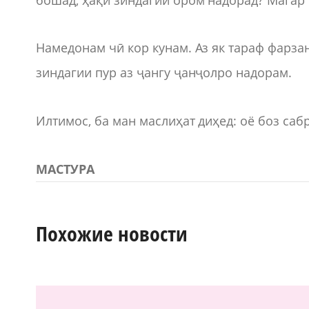
Намедонам чӣ кор кунам. Аз як тараф фарзан
зиндагии пур аз ҷангу ҷанҷолро надорам.
Илтимос, ба ман маслиҳат диҳед: оё боз саб
МАСТУРА
Похожие новости