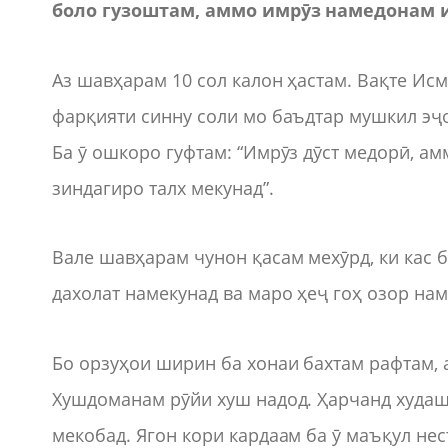
боло гузоштам, аммо имрӯз намедонам ин
Аз шавҳарам 10 сол калон ҳастам. Вақте Исм
фарқияти синну соли мо баъдтар мушкил эҷ
Ба ӯ ошкоро гуфтам: “Имрӯз дӯст медорӣ, амм
зиндагиро талх мекунад”.
Вале шавҳарам чунон қасам мехӯрд, ки кас 
дахолат намекунад ва маро ҳеҷ гоҳ озор на
Бо орзуҳои ширин ба хонаи бахтам рафтам, 
Хушдоманам рӯйи хуш надод. Ҳарчанд худаш
мекобад. Ягон кори кардаам ба ӯ маъқул нест