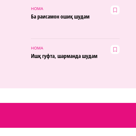
НОМА
Ба раисамон ошиқ шудам
НОМА
Ишқ гуфта, шарманда шудам