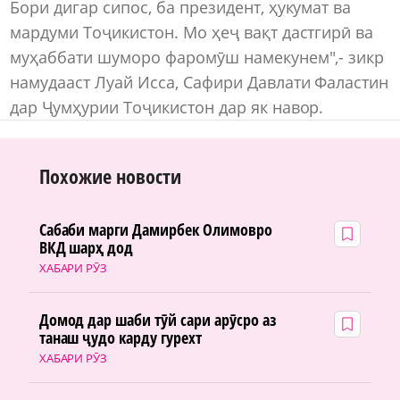
Бори дигар сипос, ба президент, ҳукумат ва
мардуми Тоҷикистон. Мо ҳеҷ вақт дастгирӣ ва
муҳаббати шуморо фаромӯш намекунем",- зикр
намудааст Луай Исса, Сафири Давлати Фаластин
дар Ҷумҳурии Тоҷикистон дар як навор.
Похожие новости
Сабаби марги Дамирбек Олимовро
ВКД шарҳ дод
ХАБАРИ РӮЗ
Домод дар шаби тӯй сари арӯсро аз
танаш ҷудо карду гурехт
ХАБАРИ РӮЗ