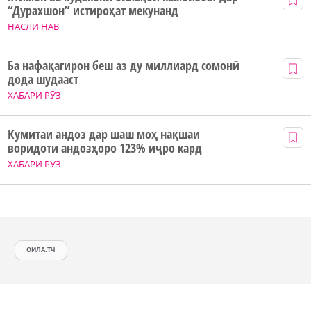
“Дурахшон” истироҳат мекунанд
НАСЛИ НАВ
Ба нафақагирон беш аз ду миллиард сомонӣ
дода шудааст
ХАБАРИ РӮЗ
Кумитаи андоз дар шаш моҳ нақшаи
воридоти андозҳоро 123% иҷро кард
ХАБАРИ РӮЗ
ОИЛА.ТЧ