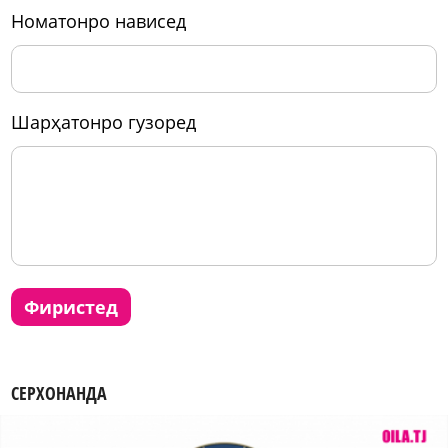
номатонро нависед
шарҳатонро гузоред
фиристед
СЕРХОНАНДА