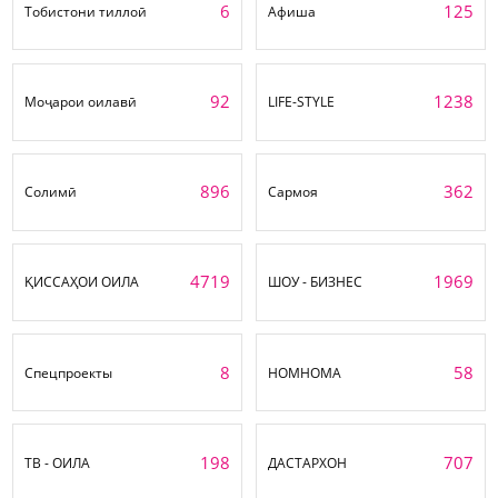
6
125
Тобистони тиллоӣ
Афиша
92
1238
Моҷарои оилавӣ
LIFE-STYLE
896
362
Солимӣ
Сармоя
4719
1969
ҚИССАҲОИ ОИЛА
ШОУ - БИЗНЕС
8
58
Спецпроекты
НОМНОМА
198
707
ТВ - ОИЛА
ДАСТАРХОН