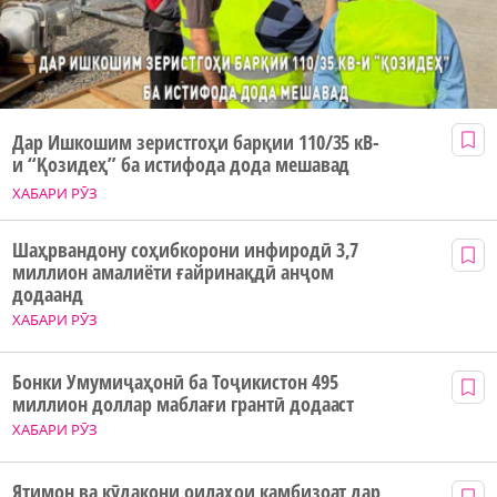
Дар Ишкошим зеристгоҳи барқии 110/35 кВ-
и “Қозидеҳ” ба истифода дода мешавад
ХАБАРИ РӮЗ
Шаҳрвандону соҳибкорони инфиродӣ 3,7
миллион амалиёти ғайринақдӣ анҷом
додаанд
ХАБАРИ РӮЗ
Бонки Умумиҷаҳонӣ ба Тоҷикистон 495
миллион доллар маблағи грантӣ додааст
ХАБАРИ РӮЗ
Ятимон ва кӯдакони оилаҳои камбизоат дар