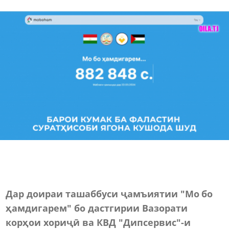
Дар доираи ташаббуси ҷамъиятии "Мо бо
ҳамдигарем" бо дастгирии Вазорати
корҳои хориҷӣ ва КВД "Дипсервис"-и