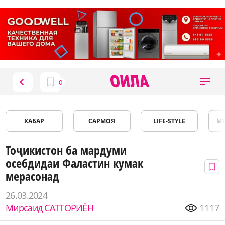
ХАБАР
САРМОЯ
LIFE-STYLE
М
Тоҷикистон ба мардуми
осебдидаи Фаластин кумак
мерасонад
26.03.2024
Мирсаид САТТОРИЁН
1117