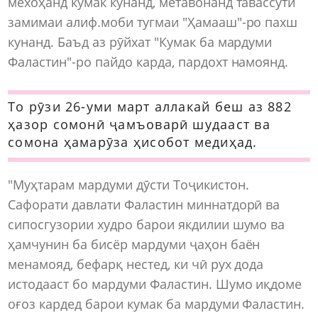
мехоҳанд кумак кунанд, метавонанд тавассути
замимаи алиф.моби тугмаи "Ҳамааш"-ро пахш
кунанд. Баъд аз рӯйхат "Кумак ба мардуми
Фаластин"-ро пайдо карда, пардохт намоянд.
То рӯзи 26-уми март аллакай беш аз 882
ҳазор сомонӣ ҷамъоварӣ шудааст ва
сомона ҳамарӯза ҳисобот медиҳад.
"Муҳтарам мардуми дӯсти Тоҷикистон.
Сафорати давлати Фаластин миннатдорӣ ва
сипосгузории худро барои якдилии шумо ва
ҳамчунин ба бисёр мардуми ҷаҳон баён
менамояд, бефарқ нестед, ки чӣ рух дода
истодааст бо мардуми Фаластин. Шумо иқдоме
оғоз кардед барои кумак ба мардуми Фаластин.