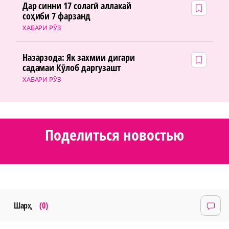
Дар синни 17 солагӣ аллакай
соҳиби 7 фарзанд
ХАБАРИ РӮЗ
Назарзода: Як захмии дигари
садамаи Кӯлоб даргузашт
ХАБАРИ РӮЗ
Поделиться новостью
Шарҳ
(0)