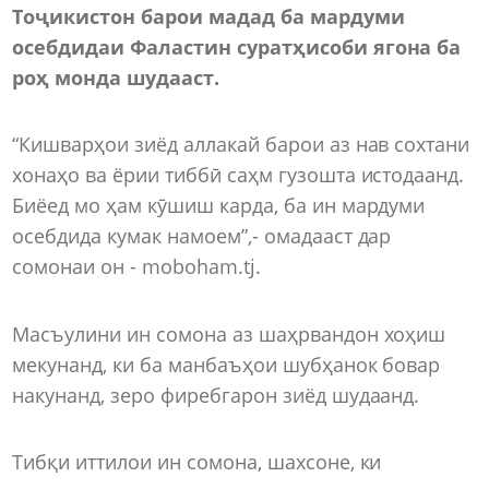
Тоҷикистон барои мадад ба мардуми
осебдидаи Фаластин суратҳисоби ягона ба
роҳ монда шудааст.
“Кишварҳои зиёд аллакай барои аз нав сохтани
хонаҳо ва ёрии тиббӣ саҳм гузошта истодаанд.
Биёед мо ҳам кӯшиш карда, ба ин мардуми
осебдида кумак намоем”,- омадааст дар
сомонаи он - moboham.tj.
Масъулини ин сомона аз шаҳрвандон хоҳиш
мекунанд, ки ба манбаъҳои шубҳанок бовар
накунанд, зеро фиребгарон зиёд шудаанд.
Тибқи иттилои ин сомона, шахсоне, ки