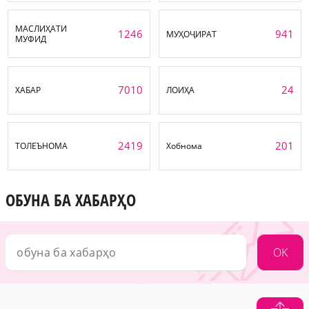
МАСЛИҲАТИ
1246
941
МУҲОҶИРАТ
МУФИД
7010
24
ХАБАР
ЛОИҲА
2419
201
ТОЛЕЪНОМА
Хобнома
ОБУНА БА ХАБАРҲО
OK