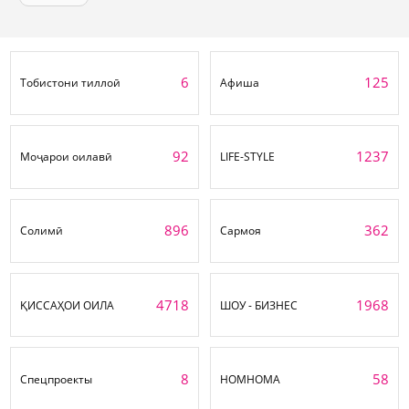
6
125
Тобистони тиллоӣ
Афиша
92
1237
Моҷарои оилавӣ
LIFE-STYLE
896
362
Солимӣ
Сармоя
4718
1968
ҚИССАҲОИ ОИЛА
ШОУ - БИЗНЕС
8
58
Спецпроекты
НОМНОМА