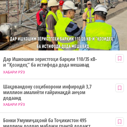
Дар Ишкошим зеристгоҳи барқии 110/35 кВ-
и “Қозидеҳ” ба истифода дода мешавад
ХАБАРИ РӮЗ
Шаҳрвандону соҳибкорони инфиродӣ 3,7
миллион амалиёти ғайринақдӣ анҷом
додаанд
ХАБАРИ РӮЗ
Бонки Умумиҷаҳонӣ ба Тоҷикистон 495
миллион доллар маблағи грантӣ додааст