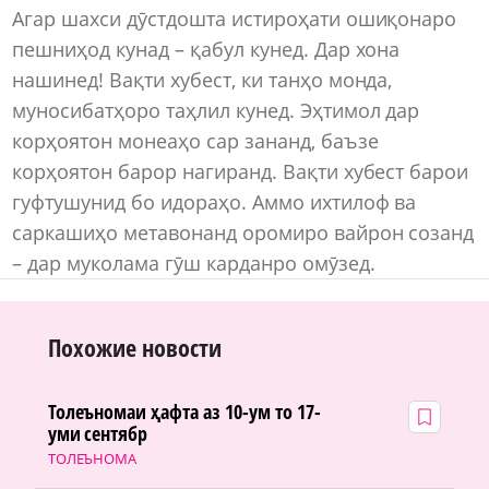
Агар шахси дӯстдошта истироҳати ошиқонаро
пешниҳод кунад – қабул кунед. Дар хона
нашинед! Вақти хубест, ки танҳо монда,
муносибатҳоро таҳлил кунед. Эҳтимол дар
корҳоятон монеаҳо сар зананд, баъзе
корҳоятон барор нагиранд. Вақти хубест барои
гуфтушунид бо идораҳо. Аммо ихтилоф ва
саркашиҳо метавонанд оромиро вайрон созанд
– дар муколама гӯш карданро омӯзед.
Похожие новости
Толеъномаи ҳафта аз 10-ум то 17-
уми сентябр
ТОЛЕЪНОМА