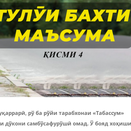
қаррарӣ, рў ба рўйи тарабхонаи «Табассум»
и дўкони самбўсафурўшӣ омад. Ў бояд хоҳиш