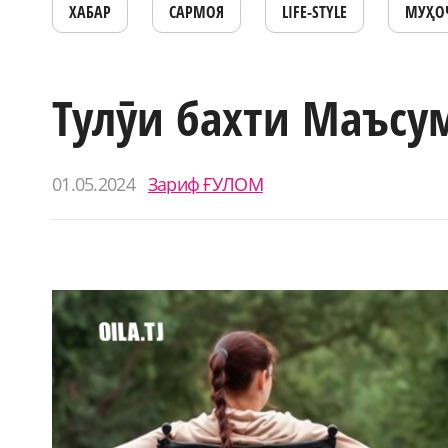
ХАБАР
САРМОЯ
LIFE-STYLE
МУҲО
Тулӯи бахти Маъсу
01.05.2024
Зариф ҒУЛОМ