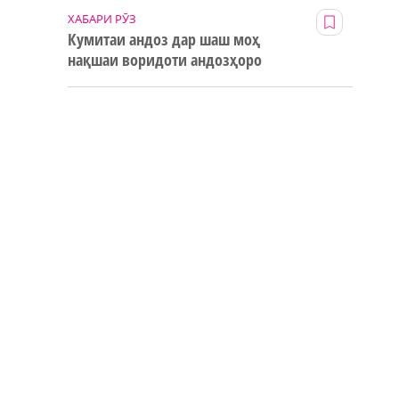
ХАБАРИ РӮЗ
Кумитаи андоз дар шаш моҳ
нақшаи воридоти андозҳоро
123% иҷро кард