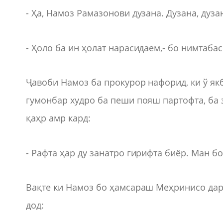
- Ҳа, Намоз Рамазонови дузана. Дузана, дуза
- Ҳоло ба ин ҳолат нарасидаем,- бо нимтаба
Ҷавоби Намоз ба прокурор нафорид, ки ў як
гумонбар худро ба пеши пояш партофта, ба 
қаҳр амр кард:
- Рафта ҳар ду занатро гирифта биёр. Ман б
Вақте ки Намоз бо ҳамсараш Меҳринисо дар 
дод: