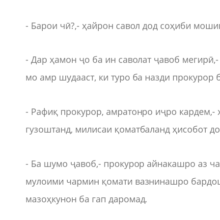
- Барои чӣ?,- ҳайрон савол дод соҳиби моши
- Дар ҳамон ҷо ба ин саволат ҷавоб мегирӣ,
мо амр шудааст, ки туро ба назди прокурор 
- Рафиқ прокурор, амратонро иҷро кардем,-
гузоштанд, милисаи қоматбаланд ҳисобот до
- Ба шумо ҷавоб,- прокурор айнакашро аз ча
мулоими чармин қомати вазнинашро бардошт
мазоҳкунон ба гап даромад.