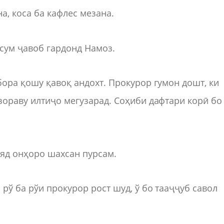
на, коса ба кафлес мезана.
ссум ҷавоб гардонд Намоз.
бора қошу қавоқ андохт. Прокурор гумон дошт, ки
зораву илтиҷо мегузарад. Соҳиби дафтари корӣ бо
ояд онҳоро шахсан пурсам.
рў ба рўи прокурор рост шуд, ў бо тааҷҷуб савол