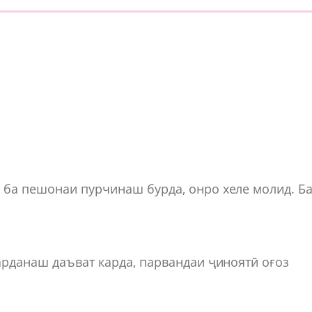
 ба пешонаи пурчинаш бурда, онро хеле молид. Б
арданаш даъват карда, парвандаи ҷиноятӣ оғоз