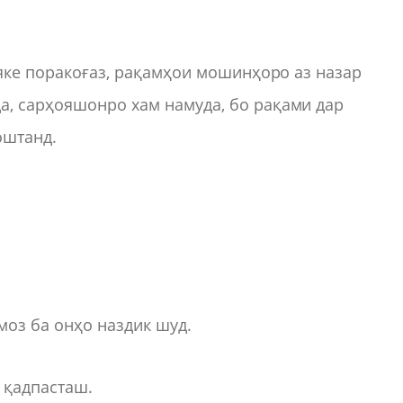
 яке поракоғаз, рақамҳои мошинҳоро аз назар
а, сарҳояшонро хам намуда, бо рақами дар
оштанд.
амоз ба онҳо наздик шуд.
и қадпасташ.