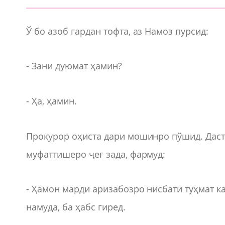
Ў бо азоб гардан тофта, аз Намоз пурсид:
- Зани дуюмат ҳамин?
- Ҳа, ҳамин.
Прокурор оҳиста дари мошинро пўшид. Даст
муфаттишеро ҷеғ зада, фармуд:
- Ҳамон марди аризабозро нисбати туҳмат к
намуда, ба ҳабс гиред.