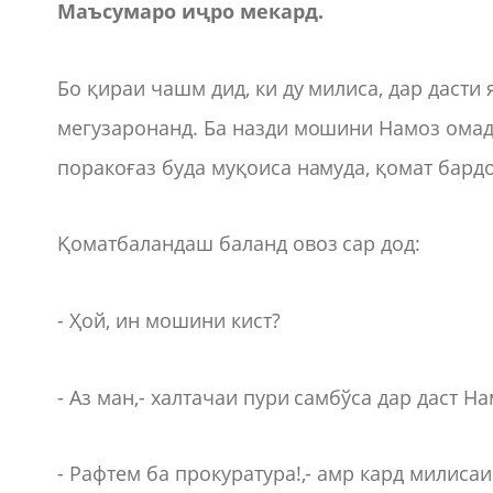
Маъсумаро иҷро мекард.
Бо қираи чашм дид, ки ду милиса, дар дасти
мегузаронанд. Ба назди мошини Намоз омад
поракоғаз буда муқоиса намуда, қомат бард
Қоматбаландаш баланд овоз сар дод:
- Ҳой, ин мошини кист?
- Аз ман,- халтачаи пури самбўса дар даст Н
- Рафтем ба прокуратура!,- амр кард милиса