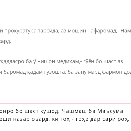
и прокуратура тарсида, аз мошин нафаромад,- На
ард.
қаддасро ба ў нишон медиҳам,- гўён бо шаст аз
и баромад қадам гузошта, ба зану мард фармон до
 онро бо шаст кушод. Чашмаш ба Маъсума
и назар овард, ки гоҳ - гоҳе дар сари роҳ,