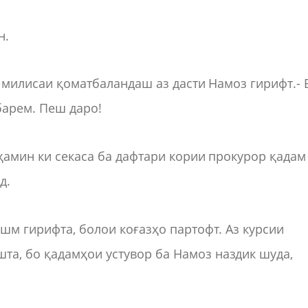
н.
- милисаи қоматбаландаш аз дасти Намоз гирифт.- 
барем. Пеш даро!
 ҳамин ки секаса ба дафтари кории прокурор қадам
д.
шм гирифта, болои коғазҳо партофт. Аз курсии
а, бо қадамҳои устувор ба Намоз наздик шуда,