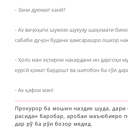
- Зани дуюмат канӣ?
- Аз ваҷоҳати шумою шукуҳу шаҳомати бино
сабаби дуҷон будани ҳамсарашро ошкор нак
- Ҳоло ман эҳтиром накардани ин даргоҳи му
курсӣ қомат бардошт ва шитобон ба сўи дар
- Аз қафои ман!
Прокурор ба мошин наздик шуда, дари
расидан баробар, аробаи маъюбиеро пеш
дар рў ба рўи бозор медид.