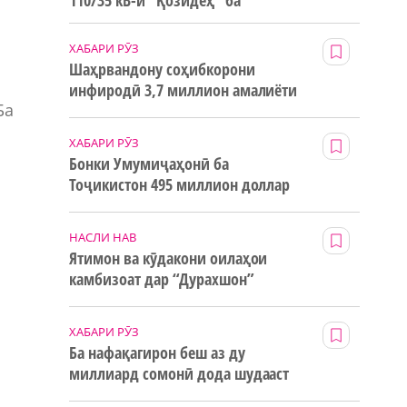
110/35 кВ-и “Қозидеҳ” ба
истифода дода мешавад
ХАБАРИ РӮЗ
Шаҳрвандону соҳибкорони
инфиродӣ 3,7 миллион амалиёти
Ба
ғайринақдӣ анҷом додаанд
ХАБАРИ РӮЗ
Бонки Умумиҷаҳонӣ ба
Тоҷикистон 495 миллион доллар
маблағи грантӣ додааст
НАСЛИ НАВ
Ятимон ва кӯдакони оилаҳои
камбизоат дар “Дурахшон”
истироҳат мекунанд
ХАБАРИ РӮЗ
Ба нафақагирон беш аз ду
миллиард сомонӣ дода шудааст