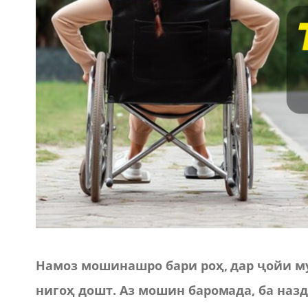
Намоз мошинашро бари роҳ, дар ҷойи му
нигоҳ дошт.
Аз мошин баромада
,
ба назд